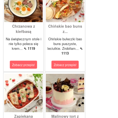
Chrzanowa z
Chińskie bao buns
kiełbasą
z...
Na świątecznym stole i
Chińskie bułeczki bao
nie tylko poleca się
buns puszyste,
krem...
⇖ 1119
leciutkie. Zrobiłam...
⇖
1113
Zobacz przepis!
Zobacz przepis!
Zapiekana
Malinowy tort z