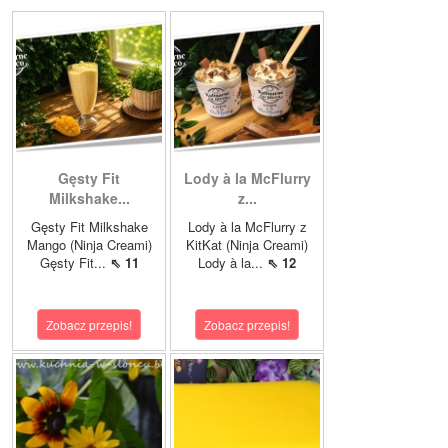
Gęsty Fit
Lody à la McFlurry
Milkshake...
z...
Gęsty Fit Milkshake
Lody à la McFlurry z
Mango (Ninja Creami)
KitKat (Ninja Creami)
Gęsty Fit...
⇖ 11
Lody à la...
⇖ 12
Zobacz przepis!
Zobacz przepis!