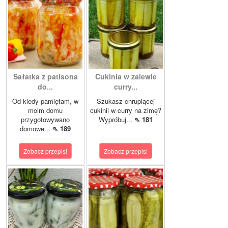
Sałatka z patisona
Cukinia w zalewie
do...
curry...
Od kiedy pamiętam, w
Szukasz chrupiącej
moim domu
cukinii w curry na zimę?
przygotowywano
Wypróbuj...
⇖ 181
domowe...
⇖ 189
Zobacz przepis!
Zobacz przepis!