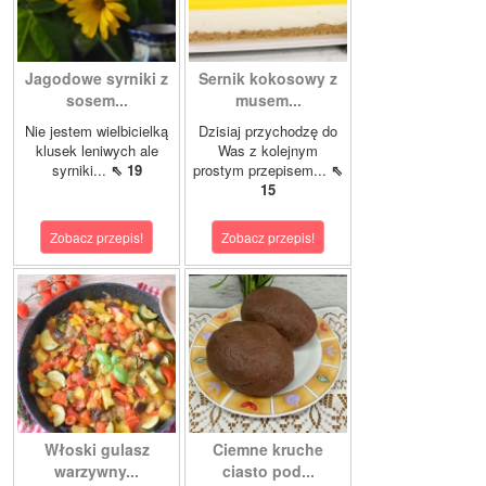
Jagodowe syrniki z
Sernik kokosowy z
sosem...
musem...
Nie jestem wielbicielką
Dzisiaj przychodzę do
klusek leniwych ale
Was z kolejnym
syrniki...
⇖ 19
prostym przepisem...
⇖
15
Zobacz przepis!
Zobacz przepis!
Włoski gulasz
Ciemne kruche
warzywny...
ciasto pod...