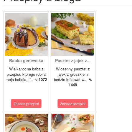
Babka genewska
Pasztet z jajek z...
Wielkanocna baba z
Wiosenny pasztet z
przepisu którego robiła
jajek z groszkiem
moja babcia, i...
⇖ 1072
będzie królował w...
⇖
1448
Zobacz przepis!
Zobacz przepis!