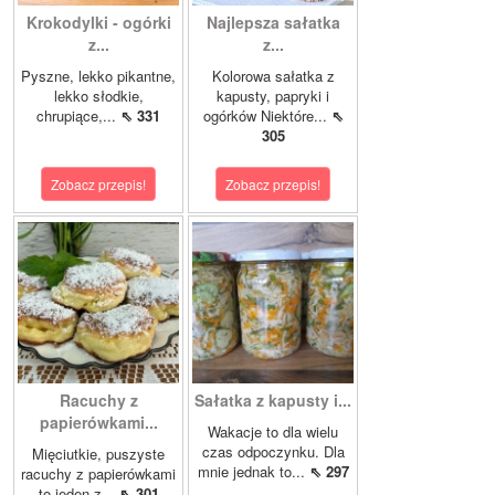
Krokodylki - ogórki
Najlepsza sałatka
z...
z...
Pyszne, lekko pikantne,
Kolorowa sałatka z
lekko słodkie,
kapusty, papryki i
chrupiące,...
⇖ 331
ogórków Niektóre...
⇖
305
Zobacz przepis!
Zobacz przepis!
Racuchy z
Sałatka z kapusty i...
papierówkami...
Wakacje to dla wielu
czas odpoczynku. Dla
Mięciutkie, puszyste
mnie jednak to...
⇖ 297
racuchy z papierówkami
to jeden z...
⇖ 301