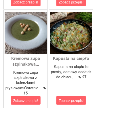
Zobacz przepis!
Zobacz przepis!
Kremowa zupa
Kapusta na ciepło
szpinakowa...
Kapusta na ciepło to
prosty, domowy dodatek
Kremowa zupa
do obiadu,...
⇖ 27
szpinakowa z
kuleczkami
ptysiowymiOstatnio...
⇖
15
Zobacz przepis!
Zobacz przepis!