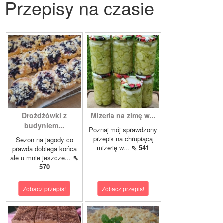
Przepisy na czasie
Drożdżówki z
Mizeria na zimę w...
budyniem...
Poznaj mój sprawdzony
przepis na chrupiącą
Sezon na jagody co
mizerię w...
⇖ 541
prawda dobiega końca
ale u mnie jeszcze...
⇖
570
Zobacz przepis!
Zobacz przepis!