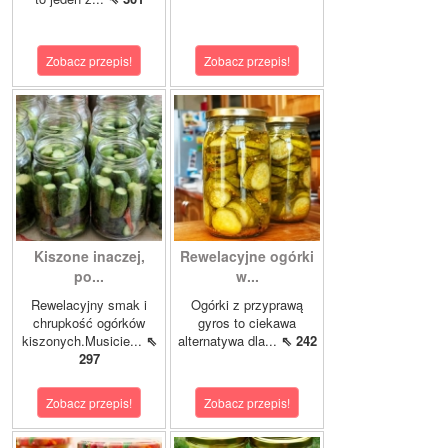
Zobacz przepis!
Zobacz przepis!
Kiszone inaczej,
Rewelacyjne ogórki
po...
w...
Rewelacyjny smak i
Ogórki z przyprawą
chrupkość ogórków
gyros to ciekawa
kiszonych.Musicie...
⇖
alternatywa dla...
⇖ 242
297
Zobacz przepis!
Zobacz przepis!