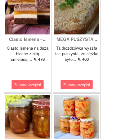
Ciasto Ismena –...
MEGA PUSZYSTA...
Ciasto Ismena na dużą
Ta drożdżówka wyszła
blachę z bitą
tak puszysta, że ciężko
śmietaną,...
⇖ 478
było...
⇖ 460
Zobacz przepis!
Zobacz przepis!