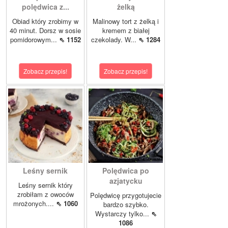
polędwica z...
żelką
Obiad który zrobimy w
Malinowy tort z żelką i
40 minut. Dorsz w sosie
kremem z białej
pomidorowym...
⇖ 1152
czekolady. W...
⇖ 1284
Zobacz przepis!
Zobacz przepis!
Leśny sernik
Polędwica po
azjatycku
Leśny sernik który
zrobiłam z owoców
Polędwicę przygotujecie
mrożonych....
⇖ 1060
bardzo szybko.
Wystarczy tylko...
⇖
1086