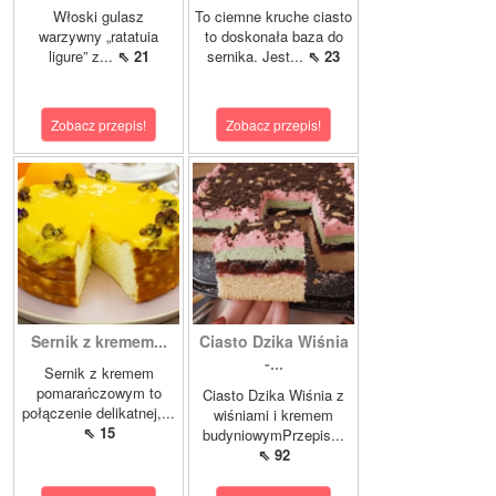
Włoski gulasz
To ciemne kruche ciasto
warzywny „ratatuia
to doskonała baza do
ligure” z...
⇖ 21
sernika. Jest...
⇖ 23
Zobacz przepis!
Zobacz przepis!
Sernik z kremem...
Ciasto Dzika Wiśnia
-...
Sernik z kremem
pomarańczowym to
Ciasto Dzika Wiśnia z
połączenie delikatnej,...
wiśniami i kremem
⇖ 15
budyniowymPrzepis...
⇖ 92