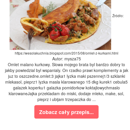
Źródło:
https://wesolakuchnia.blogspot.com/2015/08/omlet-z-kurkami.html
Autor: mysza75
Omlet malano kurkowy. Slowa mojego brata byl bardzo dobry to
jakby powiedzial byl wspanialy. On rzadko prawi komplementy a jak
juz to oszczedne.omlet:3 jajka1 lyzka maki pszennej1/3 szklanki
mlekasol, pieprz1 lyzka masla klarowanego 15 dkg kurek1 cebula5
galazek koperku1 galazka pomidorkow koktajlowychmaslo
klarowaneJajka przekladam do miski, dodaje mleko, make, sol,
pieprz i ubijam trzepaczka do ...
Zobacz cały przepis...