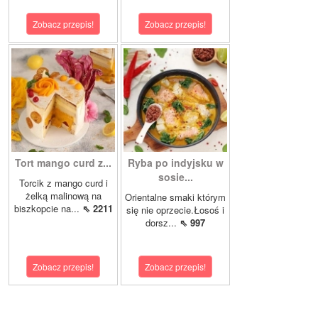
Zobacz przepis!
Zobacz przepis!
Tort mango curd z...
Ryba po indyjsku w
sosie...
Torcik z mango curd i
żelką malinową na
Orientalne smaki którym
biszkopcie na...
⇖ 2211
się nie oprzecie.Łosoś i
dorsz...
⇖ 997
Zobacz przepis!
Zobacz przepis!