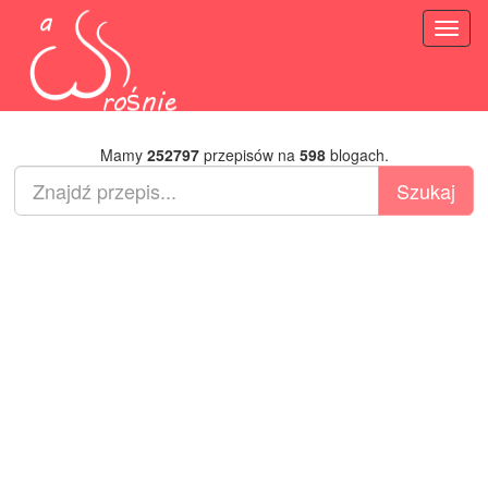
Toggl
naviga
Mamy
252797
przepisów na
598
blogach.