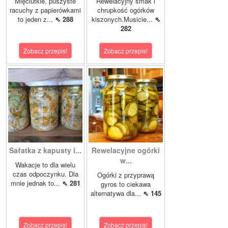
Mięciutkie, puszyste
Rewelacyjny smak i
racuchy z papierówkami
chrupkość ogórków
to jeden z...
⇖ 288
kiszonych.Musicie...
⇖
282
Zobacz przepis!
Zobacz przepis!
Sałatka z kapusty i...
Rewelacyjne ogórki
w...
Wakacje to dla wielu
czas odpoczynku. Dla
Ogórki z przyprawą
mnie jednak to...
⇖ 281
gyros to ciekawa
alternatywa dla...
⇖ 145
Zobacz przepis!
Zobacz przepis!