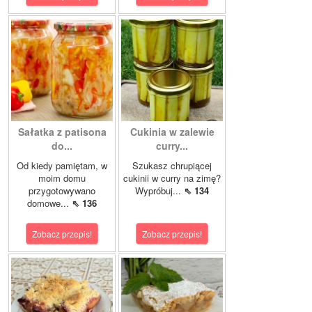
Sałatka z patisona
Cukinia w zalewie
do...
curry...
Od kiedy pamiętam, w
Szukasz chrupiącej
moim domu
cukinii w curry na zimę?
przygotowywano
Wypróbuj...
⇖ 134
domowe...
⇖ 136
Zobacz przepis!
Zobacz przepis!