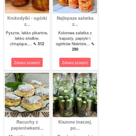
Krokodylki - ogórki
Najlepsza sałatka
z...
z...
Pyszne, lekko pikantne,
Kolorowa sałatka z
lekko słodkie,
kapusty, papryki i
chrupiące,...
⇖ 312
ogórków Niektóre...
⇖
290
Zobacz przepis!
Zobacz przepis!
Racuchy z
Kiszone inaczej,
papierówkami...
po...