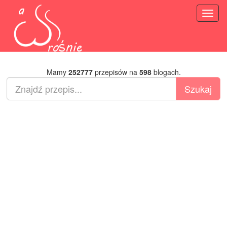
Toggl
naviga
Mamy
252777
przepisów na
598
blogach.