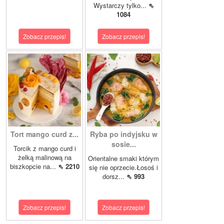
Wystarczy tylko...
⇖
1084
Zobacz przepis!
Zobacz przepis!
Tort mango curd z...
Ryba po indyjsku w
sosie...
Torcik z mango curd i
żelką malinową na
Orientalne smaki którym
biszkopcie na...
⇖ 2210
się nie oprzecie.Łosoś i
dorsz...
⇖ 993
Zobacz przepis!
Zobacz przepis!