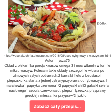
Źródło:
https://wesolakuchnia.blogspot.com/2016/08/osos-cytrynowy-z-warzywami.html
Autor: mysza75
Obiad z piekarnika porcja kwasow omega 3 i moc witamin w formie
miksu warzyw. Polecam takie obiady szczegolnie wiosna po
zimowych sytych potrawach.2 kawalki filetu z lososiasol,
pieprzskorka starta z jednej cytrynyprzyprawa do rybwarzywa:1
marchewka1 papryka czerwona1/2 papryczki chili3 galazki selera
naciowego1 cebula czerwonasol, pieprz1 lyzeczka przyprawy
greckiej / mieszanka przypraw/2 lyzki o...
Zobacz cały przepis...