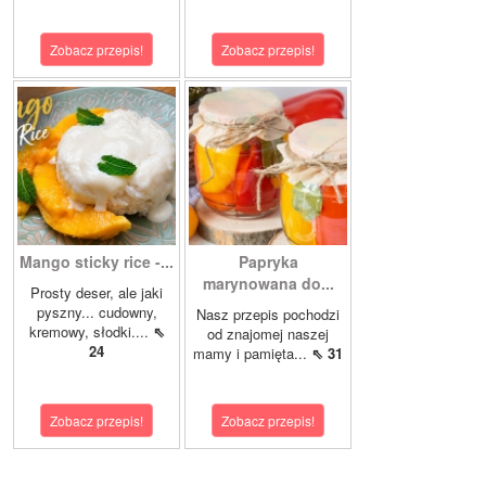
Zobacz przepis!
Zobacz przepis!
Mango sticky rice -...
Papryka
marynowana do...
Prosty deser, ale jaki
pyszny... cudowny,
Nasz przepis pochodzi
kremowy, słodki....
⇖
od znajomej naszej
24
mamy i pamięta...
⇖ 31
Zobacz przepis!
Zobacz przepis!