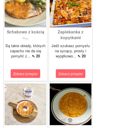
Schabowe z kością
Zapiekanka z
–...
kopytkami
Są takie obiady, których
Jeśli szukasz pomysłu
zapachu nie da się
na sycący, prosty i
pomylić z...
⇖ 20
wyjątkowo...
⇖ 20
Zobacz przepis!
Zobacz przepis!