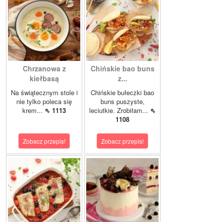
Chrzanowa z
Chińskie bao buns
kiełbasą
z...
Na świątecznym stole i
Chińskie bułeczki bao
nie tylko poleca się
buns puszyste,
krem...
⇖ 1113
leciutkie. Zrobiłam...
⇖
1108
Zobacz przepis!
Zobacz przepis!