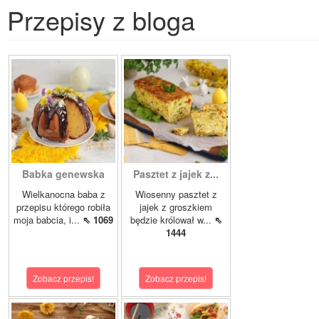
Przepisy z bloga
Babka genewska
Pasztet z jajek z...
Wielkanocna baba z
Wiosenny pasztet z
przepisu którego robiła
jajek z groszkiem
moja babcia, i...
⇖ 1069
będzie królował w...
⇖
1444
Zobacz przepis!
Zobacz przepis!