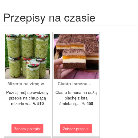
Przepisy na czasie
Mizeria na zimę w...
Ciasto Ismena –...
Poznaj mój sprawdzony
Ciasto Ismena na dużą
przepis na chrupiącą
blachę z bitą
mizerię w...
⇖ 510
śmietaną,...
⇖ 450
Zobacz przepis!
Zobacz przepis!