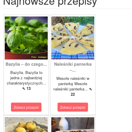
Najnowsze przepisy
Bazylia – do czego...
Naleśniki panterka
–...
Bazylia. Bazylia to
jedna z najbardziej
Wesołe naleśniki w
charakterystycznych...
panterkę Wesołe
⇖ 13
naleśniki panterka...
⇖
22
Zobacz przepis!
Zobacz przepis!