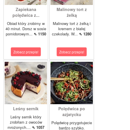
Zapiekana
Malinowy tort z
polędwica z...
żelką
Obiad który zrobimy w
Malinowy tort z żelką i
40 minut. Dorsz w sosie
kremem z białej
pomidorowym...
⇖ 1150
czekolady. W...
⇖ 1280
Zobacz przepis!
Zobacz przepis!
Leśny sernik
Polędwica po
azjatycku
Leśny sernik który
zrobiłam z owoców
Polędwicę przygotujecie
mrożonych....
⇖ 1057
bardzo szybko.