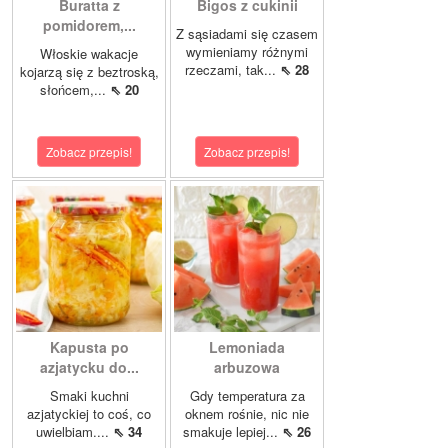
Buratta z
Bigos z cukinii
pomidorem,...
Z sąsiadami się czasem
wymieniamy różnymi
Włoskie wakacje
rzeczami, tak...
⇖ 28
kojarzą się z beztroską,
słońcem,...
⇖ 20
Zobacz przepis!
Zobacz przepis!
Kapusta po
Lemoniada
azjatycku do...
arbuzowa
Smaki kuchni
Gdy temperatura za
azjatyckiej to coś, co
oknem rośnie, nic nie
uwielbiam....
⇖ 34
smakuje lepiej...
⇖ 26