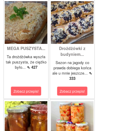
MEGA PUSZYSTA...
Drożdżówki z
budyniem...
Ta drożdżówka wyszła
tak puszysta, że ciężko
Sezon na jagody co
było...
⇖ 427
prawda dobiega końca
ale u mnie jeszcze...
⇖
333
Zobacz przepis!
Zobacz przepis!