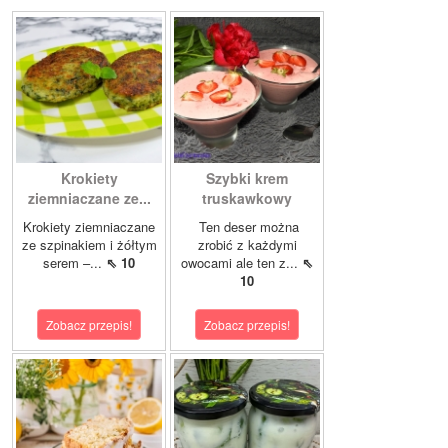
Krokiety
Szybki krem
ziemniaczane ze...
truskawkowy
Krokiety ziemniaczane
Ten deser można
ze szpinakiem i żółtym
zrobić z każdymi
serem –...
⇖ 10
owocami ale ten z...
⇖
10
Zobacz przepis!
Zobacz przepis!