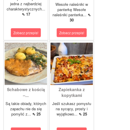
jedna z najbardziej
Wesołe naleśniki w
charakterystycznych...
panterkę Wesołe
⇖ 17
naleśniki panterka...
⇖
30
Zobacz przepis!
Zobacz przepis!
Schabowe z kością
Zapiekanka z
–...
kopytkami
Są takie obiady, których
Jeśli szukasz pomysłu
zapachu nie da się
na sycący, prosty i
pomylić z...
⇖ 25
wyjątkowo...
⇖ 25