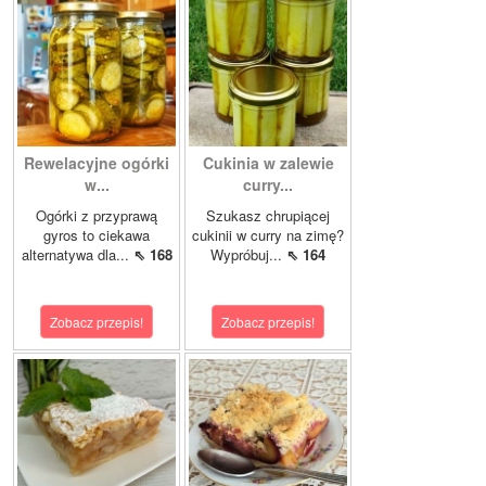
Rewelacyjne ogórki
Cukinia w zalewie
w...
curry...
Ogórki z przyprawą
Szukasz chrupiącej
gyros to ciekawa
cukinii w curry na zimę?
alternatywa dla...
⇖ 168
Wypróbuj...
⇖ 164
Zobacz przepis!
Zobacz przepis!