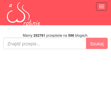
Toggl
naviga
Mamy
252781
przepisów na
598
blogach.