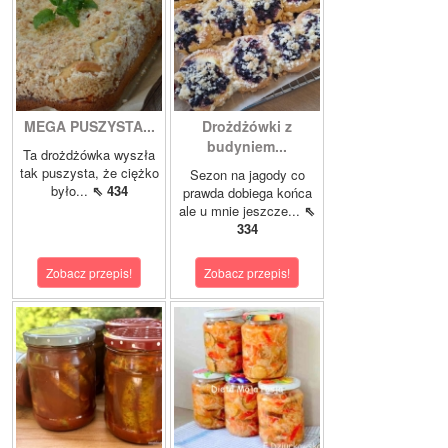
MEGA PUSZYSTA...
Drożdżówki z
budyniem...
Ta drożdżówka wyszła
tak puszysta, że ciężko
Sezon na jagody co
było...
⇖ 434
prawda dobiega końca
ale u mnie jeszcze...
⇖
334
Zobacz przepis!
Zobacz przepis!