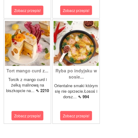
Zobacz przepis!
Zobacz przepis!
Tort mango curd z...
Ryba po indyjsku w
sosie...
Torcik z mango curd i
żelką malinową na
Orientalne smaki którym
biszkopcie na...
⇖ 2210
się nie oprzecie.Łosoś i
dorsz...
⇖ 994
Zobacz przepis!
Zobacz przepis!