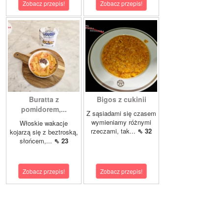
Zobacz przepis!
Zobacz przepis!
Buratta z
Bigos z cukinii
pomidorem,...
Z sąsiadami się czasem
wymieniamy różnymi
Włoskie wakacje
rzeczami, tak...
⇖ 32
kojarzą się z beztroską,
słońcem,...
⇖ 23
Zobacz przepis!
Zobacz przepis!