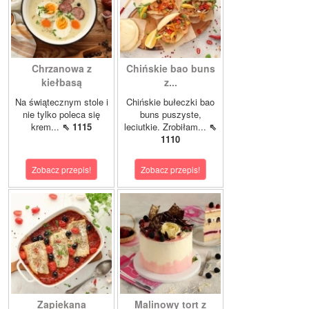
Chrzanowa z
Chińskie bao buns
kiełbasą
z...
Na świątecznym stole i
Chińskie bułeczki bao
nie tylko poleca się
buns puszyste,
krem...
⇖ 1115
leciutkie. Zrobiłam...
⇖
1110
Zobacz przepis!
Zobacz przepis!
Zapiekana
Malinowy tort z