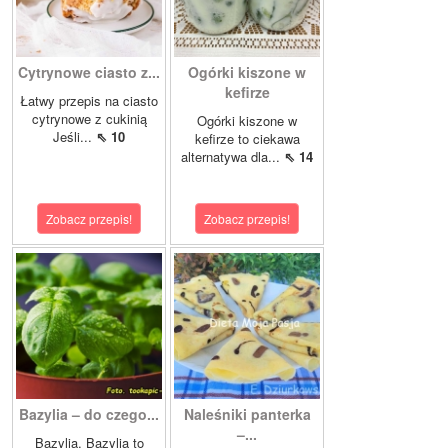
Cytrynowe ciasto z...
Ogórki kiszone w
kefirze
Łatwy przepis na ciasto
cytrynowe z cukinią
Ogórki kiszone w
Jeśli...
⇖ 10
kefirze to ciekawa
alternatywa dla...
⇖ 14
Zobacz przepis!
Zobacz przepis!
Bazylia – do czego...
Naleśniki panterka
–...
Bazylia. Bazylia to