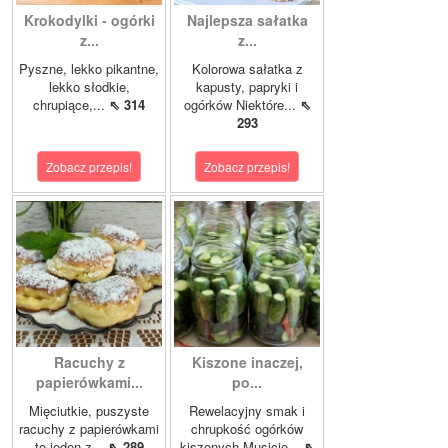
Krokodylki - ogórki
Najlepsza sałatka
z...
z...
Pyszne, lekko pikantne,
Kolorowa sałatka z
lekko słodkie,
kapusty, papryki i
chrupiące,...
⇖ 314
ogórków Niektóre...
⇖
293
Zobacz przepis!
Zobacz przepis!
Racuchy z
Kiszone inaczej,
papierówkami...
po...
Mięciutkie, puszyste
Rewelacyjny smak i
racuchy z papierówkami
chrupkość ogórków
to jeden z...
⇖ 289
kiszonych.Musicie...
⇖