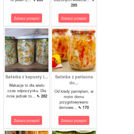
285
Zobacz przepis!
Zobacz przepis!
Sałatka z kapusty i...
Sałatka z patisona
do...
Wakacje to dla wielu
czas odpoczynku. Dla
Od kiedy pamiętam, w
mnie jednak to...
⇖ 282
moim domu
przygotowywano
domowe...
⇖ 170
Zobacz przepis!
Zobacz przepis!