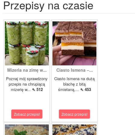
Przepisy na czasie
Mizeria na zimę w...
Ciasto Ismena –...
Poznaj mój sprawdzony
Ciasto Ismena na dużą
przepis na chrupiącą
blachę z bitą
mizerię w...
⇖ 512
śmietaną,...
⇖ 453
Zobacz przepis!
Zobacz przepis!