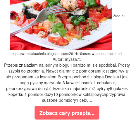
Źródło:
https://wesolakuchnia.blogspot.com/2014/10/osos-w-pomidorach.html
Autor: mysza75
Przepis znalazlam na jednym blogu i bardzo mi sie spodobal. Prosty
i szybki do zrobienia. Nawet dla mnie z pomidorami jest zjadliwy a
nie przepadam za lososiem.Przepis pochodzi z bloga Dodista i jest
mega pyszny.marynata:3 kawalki lososia1 cebulasol,
pieprzprzyprawa do ryb1 lyzeczka majeranku1/2 cytryny5 galazek
koperku 1 pomidor duzy10 pomidorkow koktajlowychprzyprawa
suszone pomidory1 cebu...
Zobacz cały przepis...