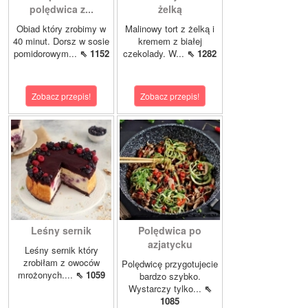
polędwica z...
żelką
Obiad który zrobimy w
Malinowy tort z żelką i
40 minut. Dorsz w sosie
kremem z białej
pomidorowym...
⇖ 1152
czekolady. W...
⇖ 1282
Zobacz przepis!
Zobacz przepis!
Leśny sernik
Polędwica po
azjatycku
Leśny sernik który
zrobiłam z owoców
Polędwicę przygotujecie
mrożonych....
⇖ 1059
bardzo szybko.
Wystarczy tylko...
⇖
1085