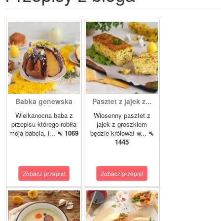
Babka genewska
Pasztet z jajek z...
Wielkanocna baba z
Wiosenny pasztet z
przepisu którego robiła
jajek z groszkiem
moja babcia, i...
⇖ 1069
będzie królował w...
⇖
1445
Zobacz przepis!
Zobacz przepis!