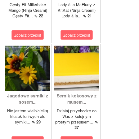
Gęsty Fit Milkshake
Lody à la McFlurry z
Mango (Ninja Creami)
KitKat (Ninja Creami)
Gęsty Fit...
⇖ 22
Lody à la...
⇖ 21
Zobacz przepis!
Zobacz przepis!
Jagodowe syrniki z
Sernik kokosowy z
sosem...
musem...
Nie jestem wielbicielką
Dzisiaj przychodzę do
klusek leniwych ale
Was z kolejnym
syrniki...
⇖ 29
prostym przepisem...
⇖
27