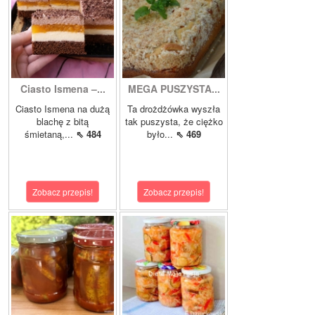
Ciasto Ismena –...
MEGA PUSZYSTA...
Ciasto Ismena na dużą
Ta drożdżówka wyszła
blachę z bitą
tak puszysta, że ciężko
śmietaną,...
⇖ 484
było...
⇖ 469
Zobacz przepis!
Zobacz przepis!