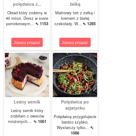
polędwica z...
żelką
Obiad który zrobimy w
Malinowy tort z żelką i
40 minut. Dorsz w sosie
kremem z białej
pomidorowym...
⇖ 1153
czekolady. W...
⇖ 1285
Zobacz przepis!
Zobacz przepis!
Leśny sernik
Polędwica po
azjatycku
Leśny sernik który
zrobiłam z owoców
Polędwicę przygotujecie
mrożonych....
⇖ 1061
bardzo szybko.
Wystarczy tylko...
⇖
1086