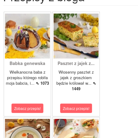
Babka genewska
Pasztet z jajek z...
Wielkanocna baba z
Wiosenny pasztet z
przepisu którego robiła
jajek z groszkiem
moja babcia, i...
⇖ 1073
będzie królował w...
⇖
1449
Zobacz przepis!
Zobacz przepis!