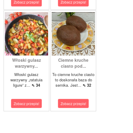
Zobacz przepis!
Zobacz przepis!
Włoski gulasz
Ciemne kruche
warzywny...
ciasto pod...
Włoski gulasz
To ciemne kruche ciasto
warzywny „ratatuia
to doskonała baza do
ligure” z...
⇖ 34
sernika. Jest...
⇖ 32
Zobacz przepis!
Zobacz przepis!