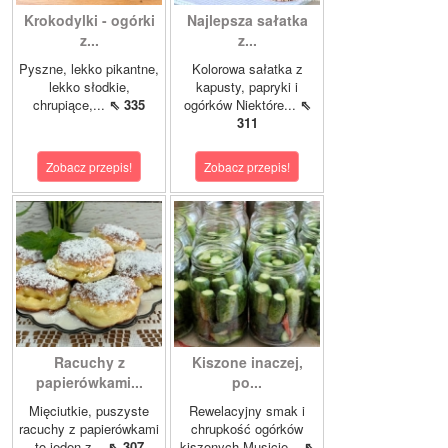
Krokodylki - ogórki
Najlepsza sałatka
z...
z...
Pyszne, lekko pikantne,
Kolorowa sałatka z
lekko słodkie,
kapusty, papryki i
chrupiące,...
⇖ 335
ogórków Niektóre...
⇖
311
Zobacz przepis!
Zobacz przepis!
Racuchy z
Kiszone inaczej,
papierówkami...
po...
Mięciutkie, puszyste
Rewelacyjny smak i
racuchy z papierówkami
chrupkość ogórków
to jeden z...
⇖ 307
kiszonych.Musicie...
⇖