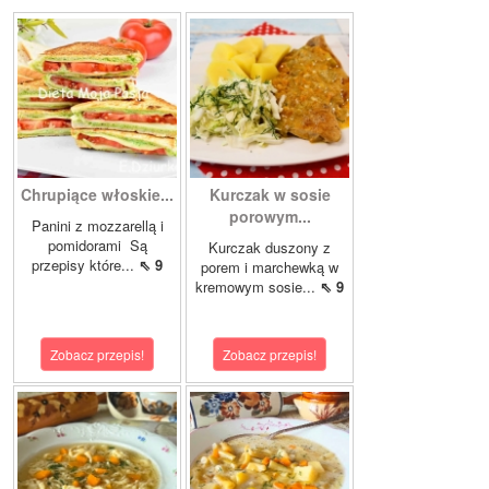
Chrupiące włoskie...
Kurczak w sosie
porowym...
Panini z mozzarellą i
pomidorami Są
Kurczak duszony z
przepisy które...
⇖ 9
porem i marchewką w
kremowym sosie...
⇖ 9
Zobacz przepis!
Zobacz przepis!