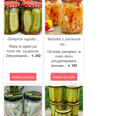
Obłędne ogórki...
Sałatka z patisona
do...
Robię te ogórki już
trzeci rok, są pyszne.
Od kiedy pamiętam, w
Zdecydowanie...
⇖ 242
moim domu
przygotowywano
domowe...
⇖ 195
Zobacz przepis!
Zobacz przepis!