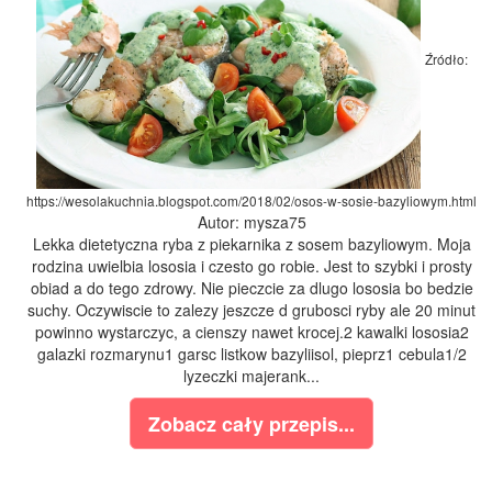
Źródło:
https://wesolakuchnia.blogspot.com/2018/02/osos-w-sosie-bazyliowym.html
Autor: mysza75
Lekka dietetyczna ryba z piekarnika z sosem bazyliowym. Moja
rodzina uwielbia lososia i czesto go robie. Jest to szybki i prosty
obiad a do tego zdrowy. Nie pieczcie za dlugo lososia bo bedzie
suchy. Oczywiscie to zalezy jeszcze d grubosci ryby ale 20 minut
powinno wystarczyc, a cienszy nawet krocej.2 kawalki lososia2
galazki rozmarynu1 garsc listkow bazyliisol, pieprz1 cebula1/2
lyzeczki majerank...
Zobacz cały przepis...