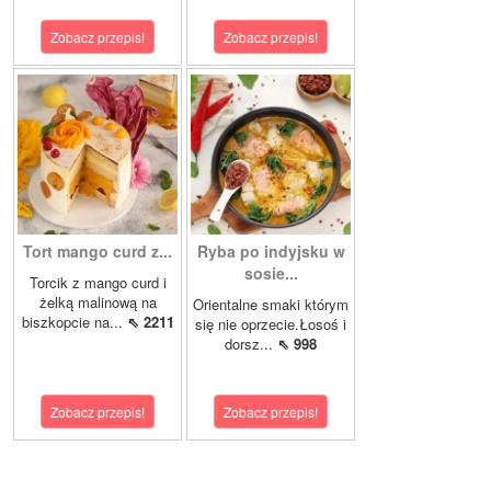
Zobacz przepis!
Zobacz przepis!
Tort mango curd z...
Ryba po indyjsku w
sosie...
Torcik z mango curd i
żelką malinową na
Orientalne smaki którym
biszkopcie na...
⇖ 2211
się nie oprzecie.Łosoś i
dorsz...
⇖ 998
Zobacz przepis!
Zobacz przepis!