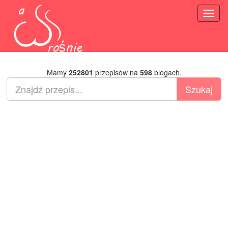
Toggl
naviga
Mamy
252801
przepisów na
598
blogach.