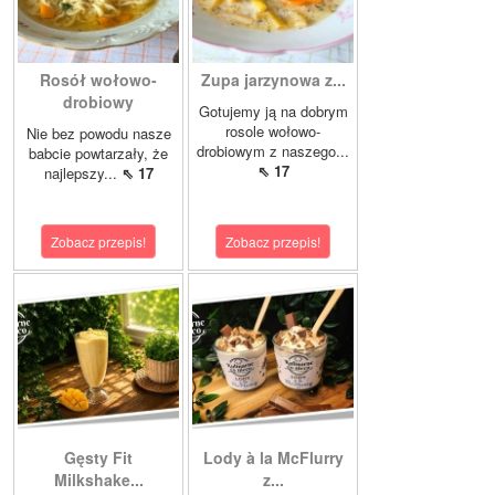
Rosół wołowo-
Zupa jarzynowa z...
drobiowy
Gotujemy ją na dobrym
rosole wołowo-
Nie bez powodu nasze
drobiowym z naszego...
babcie powtarzały, że
⇖ 17
najlepszy...
⇖ 17
Zobacz przepis!
Zobacz przepis!
Gęsty Fit
Lody à la McFlurry
Milkshake...
z...