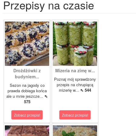
Przepisy na czasie
Drożdżówki z
Mizeria na zimę w...
budyniem...
Poznaj mój sprawdzony
przepis na chrupiącą
Sezon na jagody co
mizerię w...
⇖ 544
prawda dobiega końca
ale u mnie jeszcze...
⇖
575
Zobacz przepis!
Zobacz przepis!