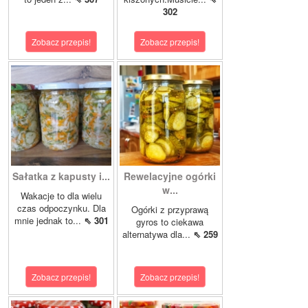
302
Zobacz przepis!
Zobacz przepis!
Sałatka z kapusty i...
Rewelacyjne ogórki
w...
Wakacje to dla wielu
czas odpoczynku. Dla
Ogórki z przyprawą
mnie jednak to...
⇖ 301
gyros to ciekawa
alternatywa dla...
⇖ 259
Zobacz przepis!
Zobacz przepis!