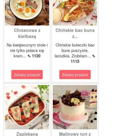
Chrzanowa z
Chińskie bao buns
kiełbasą
z...
Na świątecznym stole i
Chińskie bułeczki bao
nie tylko poleca się
buns puszyste,
krem...
⇖ 1120
leciutkie. Zrobiłam...
⇖
1115
Zobacz przepis!
Zobacz przepis!
Zapiekana
Malinowy tort z