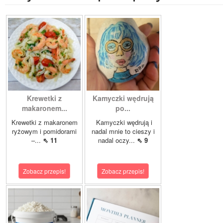
Krewetki z
Kamyczki wędrują
makaronem...
po...
Krewetki z makaronem
Kamyczki wędrują i
ryżowym i pomidorami
nadal mnie to cieszy i
–...
⇖ 11
nadal oczy...
⇖ 9
Zobacz przepis!
Zobacz przepis!