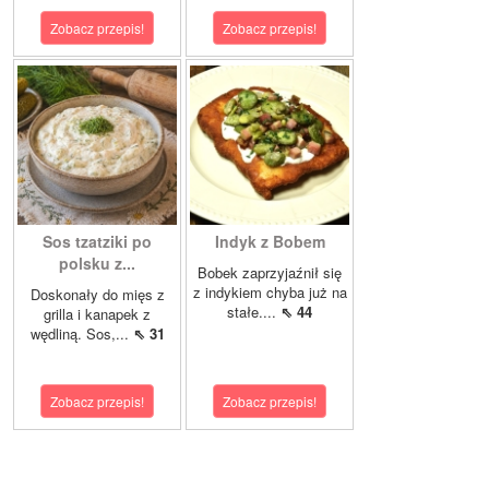
Zobacz przepis!
Zobacz przepis!
Sos tzatziki po
Indyk z Bobem
polsku z...
Bobek zaprzyjaźnił się
z indykiem chyba już na
Doskonały do mięs z
stałe....
⇖ 44
grilla i kanapek z
wędliną. Sos,...
⇖ 31
Zobacz przepis!
Zobacz przepis!