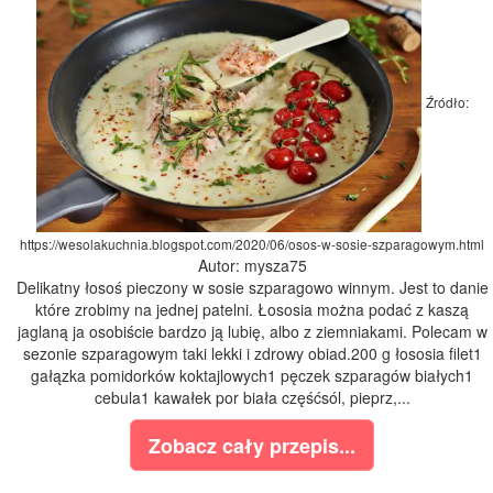
Źródło:
https://wesolakuchnia.blogspot.com/2020/06/osos-w-sosie-szparagowym.html
Autor: mysza75
Delikatny łosoś pieczony w sosie szparagowo winnym. Jest to danie
które zrobimy na jednej patelni. Łososia można podać z kaszą
jaglaną ja osobiście bardzo ją lubię, albo z ziemniakami. Polecam w
sezonie szparagowym taki lekki i zdrowy obiad.200 g łososia filet1
gałązka pomidorków koktajlowych1 pęczek szparagów białych1
cebula1 kawałek por biała częśćsól, pieprz,...
Zobacz cały przepis...