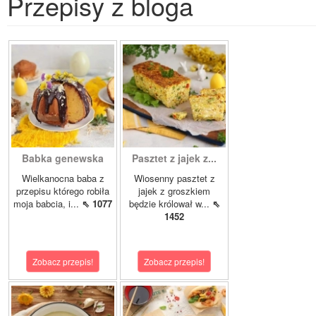
Przepisy z bloga
Babka genewska
Pasztet z jajek z...
Wielkanocna baba z
Wiosenny pasztet z
przepisu którego robiła
jajek z groszkiem
moja babcia, i...
⇖ 1077
będzie królował w...
⇖
1452
Zobacz przepis!
Zobacz przepis!