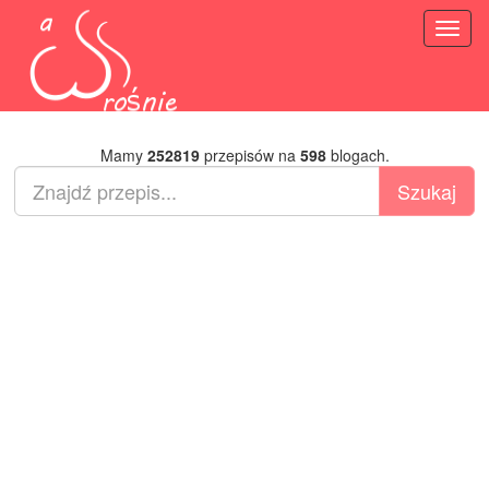
Toggl
naviga
Mamy
252819
przepisów na
598
blogach.