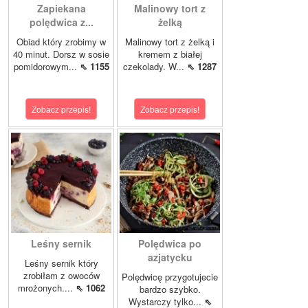
Zapiekana
Malinowy tort z
polędwica z...
żelką
Obiad który zrobimy w
Malinowy tort z żelką i
40 minut. Dorsz w sosie
kremem z białej
pomidorowym...
⇖ 1155
czekolady. W...
⇖ 1287
Zobacz przepis!
Zobacz przepis!
Leśny sernik
Polędwica po
azjatycku
Leśny sernik który
zrobiłam z owoców
Polędwicę przygotujecie
mrożonych....
⇖ 1062
bardzo szybko.
Wystarczy tylko...
⇖