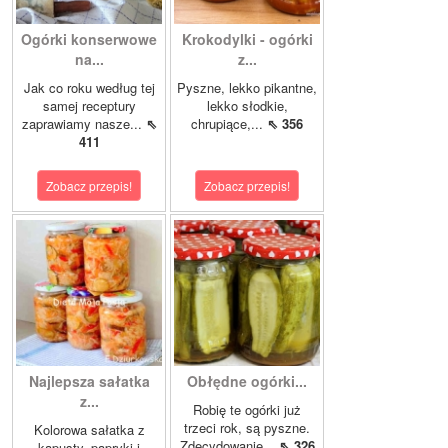
Ogórki konserwowe
Krokodylki - ogórki
na...
z...
Jak co roku według tej
Pyszne, lekko pikantne,
samej receptury
lekko słodkie,
zaprawiamy nasze...
⇖
chrupiące,...
⇖ 356
411
Zobacz przepis!
Zobacz przepis!
Najlepsza sałatka
Obłędne ogórki...
z...
Robię te ogórki już
trzeci rok, są pyszne.
Kolorowa sałatka z
Zdecydowanie...
⇖ 326
kapusty, papryki i