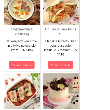
Chrzanowa z
Chińskie bao buns
kiełbasą
z...
Na świątecznym stole i
Chińskie bułeczki bao
nie tylko poleca się
buns puszyste,
krem...
⇖ 1123
leciutkie. Zrobiłam...
⇖
1118
Zobacz przepis!
Zobacz przepis!