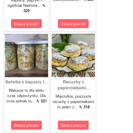
ogórków Niektóre...
⇖
329
Zobacz przepis!
Zobacz przepis!
Sałatka z kapusty i...
Racuchy z
papierówkami...
Wakacje to dla wielu
czas odpoczynku. Dla
Mięciutkie, puszyste
mnie jednak to...
⇖ 321
racuchy z papierówkami
to jeden z...
⇖ 318
Zobacz przepis!
Zobacz przepis!