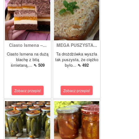
Ciasto Ismena –...
MEGA PUSZYSTA...
Ciasto Ismena na dużą
Ta drożdżówka wyszła
blachę z bitą
tak puszysta, że ciężko
śmietaną,...
⇖ 509
było...
⇖ 492
Zobacz przepis!
Zobacz przepis!