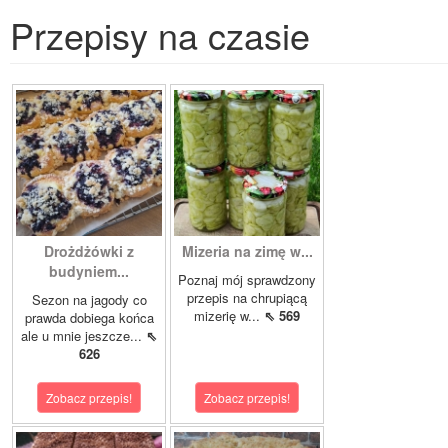
Przepisy na czasie
Drożdżówki z
Mizeria na zimę w...
budyniem...
Poznaj mój sprawdzony
przepis na chrupiącą
Sezon na jagody co
mizerię w...
⇖ 569
prawda dobiega końca
ale u mnie jeszcze...
⇖
626
Zobacz przepis!
Zobacz przepis!