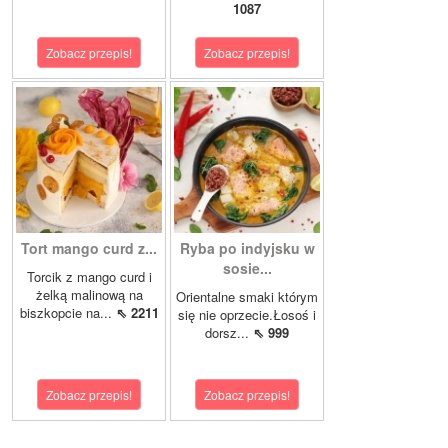
1087
Zobacz przepis!
Zobacz przepis!
Tort mango curd z...
Ryba po indyjsku w
sosie...
Torcik z mango curd i
żelką malinową na
Orientalne smaki którym
biszkopcie na...
⇖ 2211
się nie oprzecie.Łosoś i
dorsz...
⇖ 999
Zobacz przepis!
Zobacz przepis!