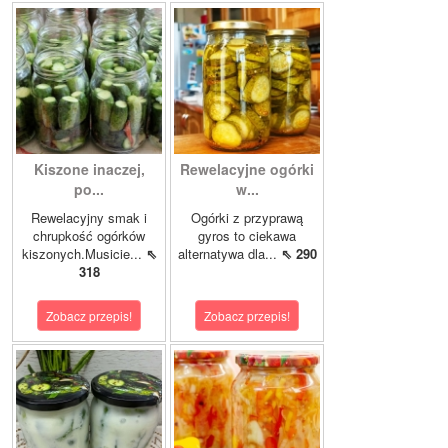
Kiszone inaczej,
Rewelacyjne ogórki
po...
w...
Rewelacyjny smak i
Ogórki z przyprawą
chrupkość ogórków
gyros to ciekawa
kiszonych.Musicie...
⇖
alternatywa dla...
⇖ 290
318
Zobacz przepis!
Zobacz przepis!