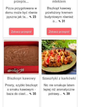
przepis...
mlekiem
Pizza przygotowana w
Biszkopt kawowy
domu może być równie
przełożony kremem
pyszna jak ta...
⇖ 23
budyniowym również
o...
⇖ 31
Zobacz przepis!
Zobacz przepis!
Biszkopt kawowy
Szaszłyki z karkówki
Prosty, szybki biszkopt
Nic nie smakuje latem
o smaku kawowym -
lepiej niż aromatyczne
baza do ciast...
⇖ 35
potrawy...
⇖ 39