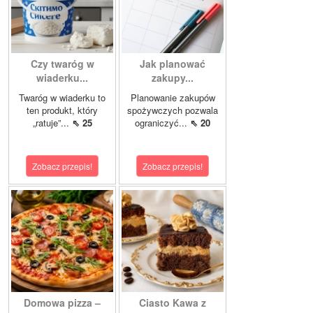
Czy twaróg w
Jak planować
wiaderku...
zakupy...
Twaróg w wiaderku to
Planowanie zakupów
ten produkt, który
spożywczych pozwala
„ratuje”...
⇖ 25
ograniczyć...
⇖ 20
Zobacz przepis!
Zobacz przepis!
Domowa pizza –
Ciasto Kawa z