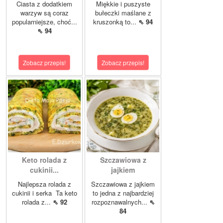
Ciasta z dodatkiem
Miękkie i puszyste
warzyw są coraz
bułeczki maślane z
popularniejsze, choć...
kruszonką to...
⇖ 94
⇖ 94
Zobacz przepis!
Zobacz przepis!
Keto rolada z
Szczawiowa z
cukinii...
jajkiem
Najlepsza rolada z
Szczawiowa z jajkiem
cukinii i serka Ta keto
to jedna z najbardziej
rolada z...
⇖ 92
rozpoznawalnych...
⇖
84