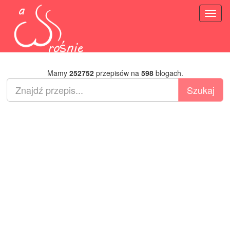
Toggl
naviga
Mamy
252752
przepisów na
598
blogach.