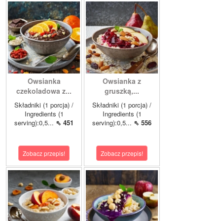
Owsianka
Owsianka z
czekoladowa z...
gruszką,...
Składniki (1 porcja) /
Składniki (1 porcja) /
Ingredients (1
Ingredients (1
serving):0,5...
⇖ 451
serving):0,5...
⇖ 556
Zobacz przepis!
Zobacz przepis!