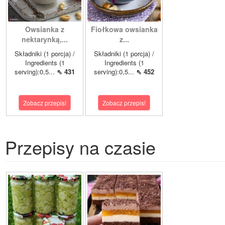
Owsianka z
Fiołkowa owsianka
nektarynką,...
z...
Składniki (1 porcja) /
Składniki (1 porcja) /
Ingredients (1
Ingredients (1
serving):0,5...
⇖ 431
serving):0,5...
⇖ 452
Zobacz przepis!
Zobacz przepis!
Przepisy na czasie