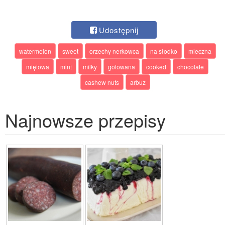
Udostępnij
watermelon
sweet
orzechy nerkowca
na słodko
mleczna
miętowa
mint
milky
gotowana
cooked
chocolate
cashew nuts
arbuz
Najnowsze przepisy