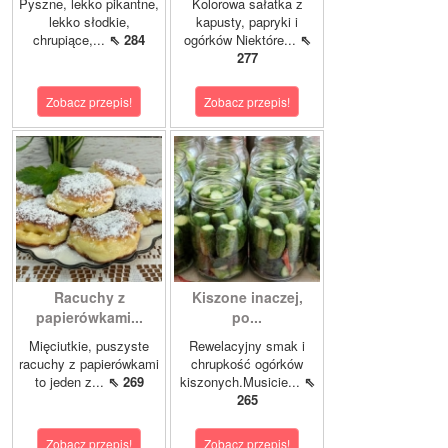
Pyszne, lekko pikantne,
Kolorowa sałatka z
lekko słodkie,
kapusty, papryki i
chrupiące,...
⇖ 284
ogórków Niektóre...
⇖
277
Zobacz przepis!
Zobacz przepis!
Racuchy z
Kiszone inaczej,
papierówkami...
po...
Mięciutkie, puszyste
Rewelacyjny smak i
racuchy z papierówkami
chrupkość ogórków
to jeden z...
⇖ 269
kiszonych.Musicie...
⇖
265
Zobacz przepis!
Zobacz przepis!