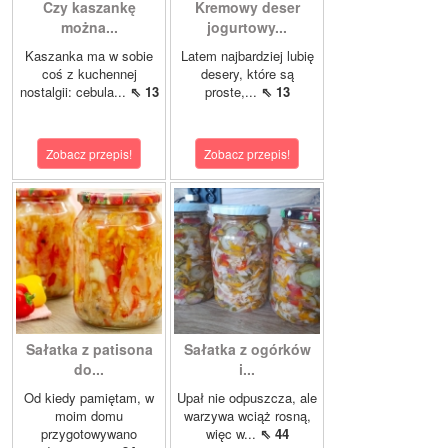
Czy kaszankę
Kremowy deser
można...
jogurtowy...
Kaszanka ma w sobie
Latem najbardziej lubię
coś z kuchennej
desery, które są
nostalgii: cebula...
⇖ 13
proste,...
⇖ 13
Zobacz przepis!
Zobacz przepis!
Sałatka z patisona
Sałatka z ogórków
do...
i...
Od kiedy pamiętam, w
Upał nie odpuszcza, ale
moim domu
warzywa wciąż rosną,
przygotowywano
więc w...
⇖ 44