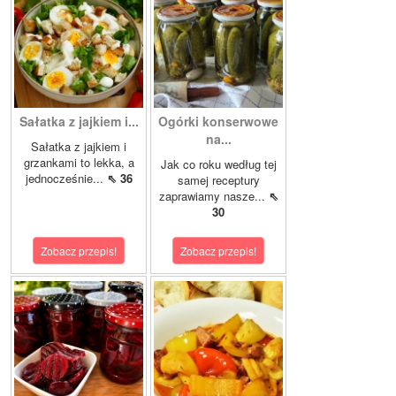
Sałatka z jajkiem i...
Ogórki konserwowe
na...
Sałatka z jajkiem i
grzankami to lekka, a
Jak co roku według tej
jednocześnie...
⇖ 36
samej receptury
zaprawiamy nasze...
⇖
30
Zobacz przepis!
Zobacz przepis!