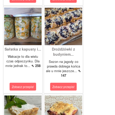
Sałatka z kapusty i...
Drożdżówki z
budyniem...
Wakacje to dla wielu
czas odpoczynku. Dla
Sezon na jagody co
mnie jednak to...
⇖ 258
prawda dobiega końca
ale u mnie jeszcze...
⇖
147
Zobacz przepis!
Zobacz przepis!