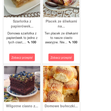
Szarlotka z
Placek ze śliwkami
papierówek...
na...
Domowa szarlotka z
Ten placek ze śliwkami
papierówek to jedno z
to nasze ciasto
tych ciast,...
⇖ 100
awaryjne. Nie...
⇖ 100
Zobacz przepis!
Zobacz przepis!
Wilgotne ciasto z...
Domowe bułeczki...