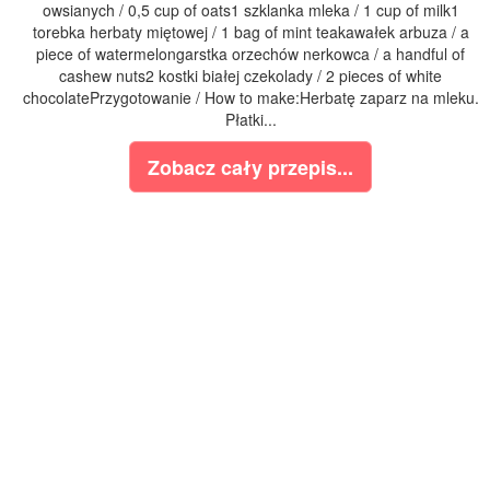
owsianych / 0,5 cup of oats1 szklanka mleka / 1 cup of milk1
torebka herbaty miętowej / 1 bag of mint teakawałek arbuza / a
piece of watermelongarstka orzechów nerkowca / a handful of
cashew nuts2 kostki białej czekolady / 2 pieces of white
chocolatePrzygotowanie / How to make:Herbatę zaparz na mleku.
Płatki...
Zobacz cały przepis...