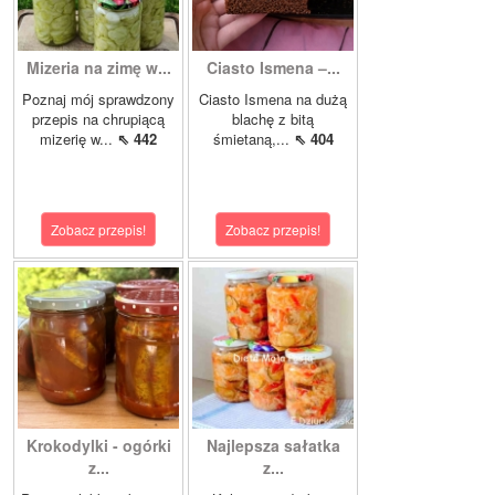
Mizeria na zimę w...
Ciasto Ismena –...
Poznaj mój sprawdzony
Ciasto Ismena na dużą
przepis na chrupiącą
blachę z bitą
mizerię w...
⇖ 442
śmietaną,...
⇖ 404
Zobacz przepis!
Zobacz przepis!
Krokodylki - ogórki
Najlepsza sałatka
z...
z...