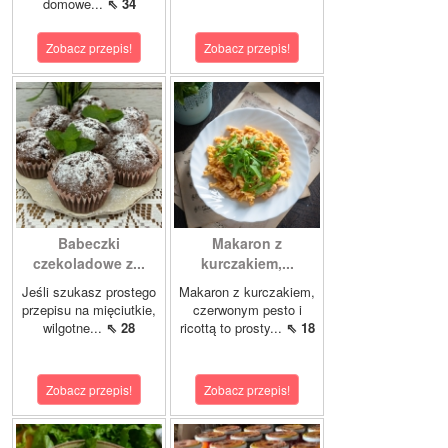
domowe...
⇖ 34
Zobacz przepis!
Zobacz przepis!
Babeczki
Makaron z
czekoladowe z...
kurczakiem,...
Jeśli szukasz prostego
Makaron z kurczakiem,
przepisu na mięciutkie,
czerwonym pesto i
wilgotne...
⇖ 28
ricottą to prosty...
⇖ 18
Zobacz przepis!
Zobacz przepis!