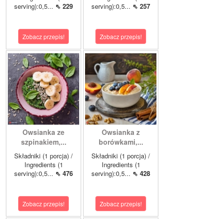
serving):0,5...
⇖ 229
serving):0,5...
⇖ 257
Zobacz przepis!
Zobacz przepis!
Owsianka ze
Owsianka z
szpinakiem,...
borówkami,...
Składniki (1 porcja) /
Składniki (1 porcja) /
Ingredients (1
Ingredients (1
serving):0,5...
⇖ 476
serving):0,5...
⇖ 428
Zobacz przepis!
Zobacz przepis!