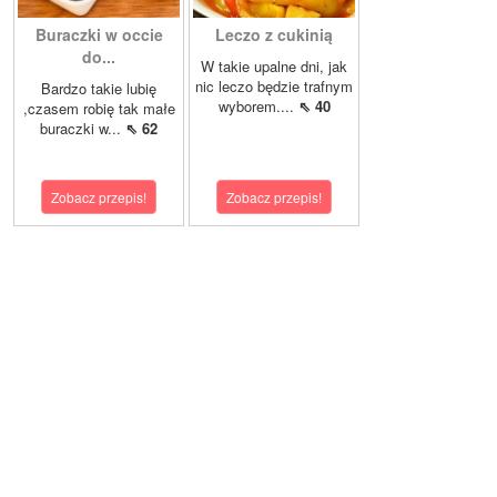
Buraczki w occie
Leczo z cukinią
do...
W takie upalne dni, jak
nic leczo będzie trafnym
Bardzo takie lubię
wyborem....
⇖ 40
,czasem robię tak małe
buraczki w...
⇖ 62
Zobacz przepis!
Zobacz przepis!