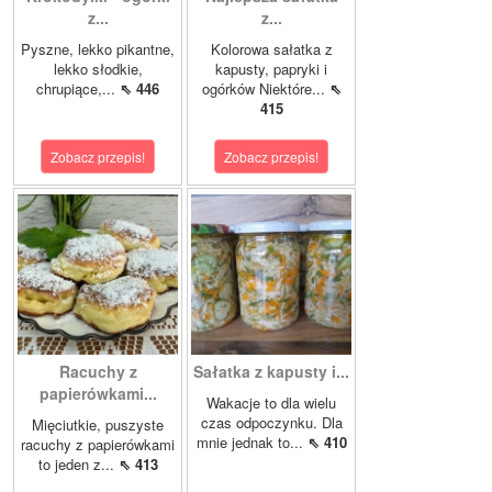
z...
z...
Pyszne, lekko pikantne,
Kolorowa sałatka z
lekko słodkie,
kapusty, papryki i
chrupiące,...
⇖ 446
ogórków Niektóre...
⇖
415
Zobacz przepis!
Zobacz przepis!
Racuchy z
Sałatka z kapusty i...
papierówkami...
Wakacje to dla wielu
czas odpoczynku. Dla
Mięciutkie, puszyste
mnie jednak to...
⇖ 410
racuchy z papierówkami
to jeden z...
⇖ 413