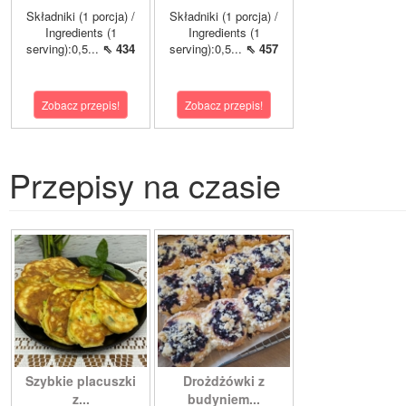
Składniki (1 porcja) /
Składniki (1 porcja) /
Ingredients (1
Ingredients (1
serving):0,5...
⇖ 434
serving):0,5...
⇖ 457
Zobacz przepis!
Zobacz przepis!
Przepisy na czasie
Szybkie placuszki
Drożdżówki z
z...
budyniem...