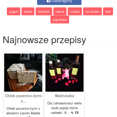
Udostępnij
yogurt
sweet
rodzynki
rasins
nutella
na słodko
kiwi
jogurtowa
Najnowsze przepisy
Chleb pszenno-żytni
Malinówka
z...
Dla zdrowotności wiele
osób popija różne
Chleb pszenno-żytni z
nalewki. A...
⇖ 19
włoskim Lievito Madre