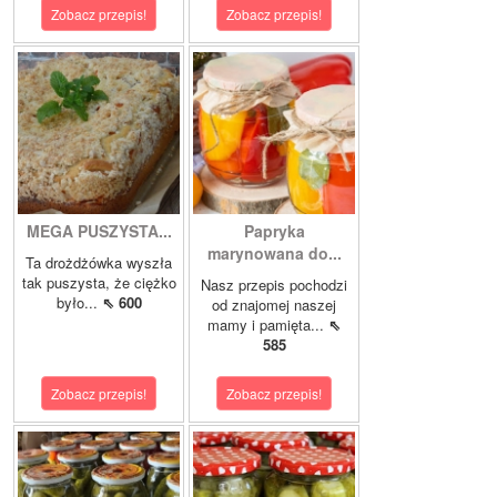
Zobacz przepis!
Zobacz przepis!
MEGA PUSZYSTA...
Papryka
marynowana do...
Ta drożdżówka wyszła
tak puszysta, że ciężko
Nasz przepis pochodzi
było...
⇖ 600
od znajomej naszej
mamy i pamięta...
⇖
585
Zobacz przepis!
Zobacz przepis!