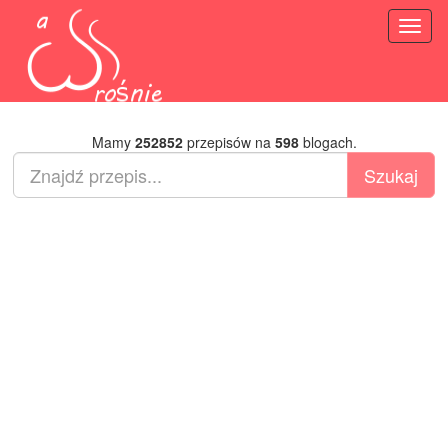
Toggl
naviga
Mamy
252852
przepisów na
598
blogach.