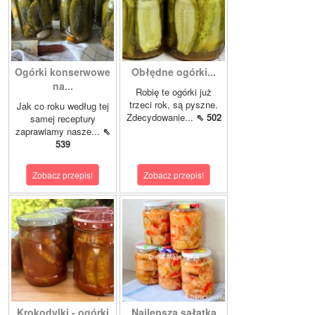
Ogórki konserwowe
Obłędne ogórki...
na...
Robię te ogórki już
trzeci rok, są pyszne.
Jak co roku według tej
Zdecydowanie...
⇖ 502
samej receptury
zaprawiamy nasze...
⇖
539
Zobacz przepis!
Zobacz przepis!
Krokodylki - ogórki
Najlepsza sałatka