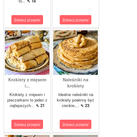
to...
⇖ 18
Zobacz przepis!
Zobacz przepis!
Krokiety z mięsem
Naleśniki na
i...
krokiety
Krokiety z mięsem i
Idealne naleśniki na
pieczarkami to jeden z
krokiety powinny być
najlepszych...
⇖ 21
cienkie,...
⇖ 23
Zobacz przepis!
Zobacz przepis!