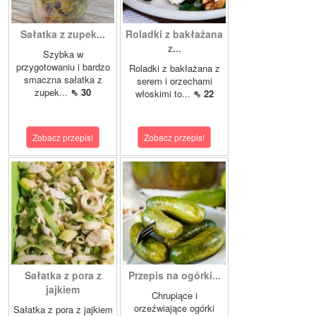
Sałatka z zupek...
Roladki z bakłażana
z...
Szybka w
przygotowaniu i bardzo
Roladki z bakłażana z
smaczna sałatka z
serem i orzechami
zupek...
⇖ 30
włoskimi to...
⇖ 22
Zobacz przepis!
Zobacz przepis!
Sałatka z pora z
Przepis na ogórki...
jajkiem
Chrupiące i
orzeźwiające ogórki
Sałatka z pora z jajkiem