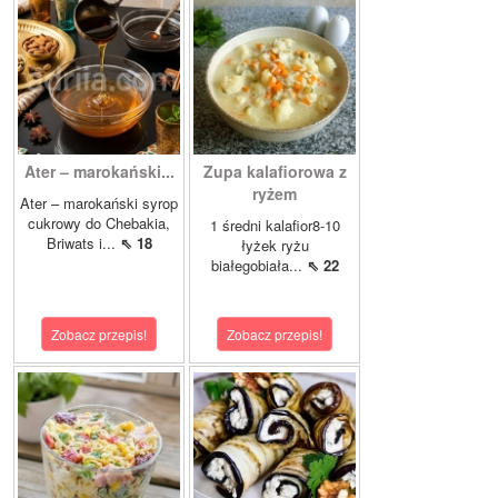
Ater – marokański...
Zupa kalafiorowa z
ryżem
Ater – marokański syrop
cukrowy do Chebakia,
1 średni kalafior8-10
Briwats i...
⇖ 18
łyżek ryżu
białegobiała...
⇖ 22
Zobacz przepis!
Zobacz przepis!