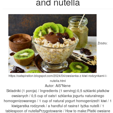
and nutella
Źródło:
https://oatspiration.blogspot.com/2024/04/owsianka-z-kiwi-rodzynkami-i-
nutella.html
Autor: AiS*Nene
Składniki (1 porcja) / Ingredients (1 serving):0,5 szklanki płatków
owsianych / 0,5 cup of oats1 szklanka jogurtu naturalnego
homogenizowanego / 1 cup of natural yogurt homogenized1 kiwi / 1
kiwigarstka rodzynek / a handful of rasins1 łyżka nutelli / 1
tablespoon of nutellaPrzygotowanie / How to make:Płatki owsiane