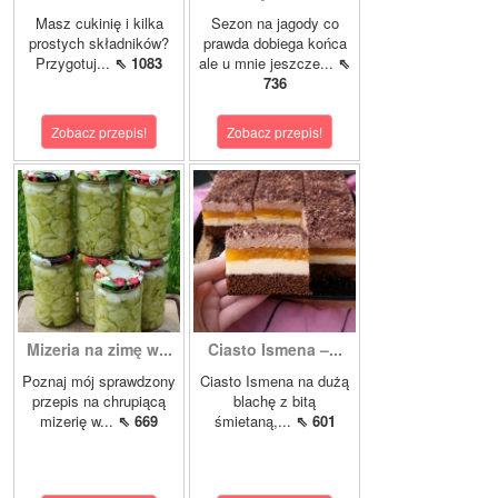
Masz cukinię i kilka
Sezon na jagody co
prostych składników?
prawda dobiega końca
Przygotuj...
⇖ 1083
ale u mnie jeszcze...
⇖
736
Zobacz przepis!
Zobacz przepis!
Mizeria na zimę w...
Ciasto Ismena –...
Poznaj mój sprawdzony
Ciasto Ismena na dużą
przepis na chrupiącą
blachę z bitą
mizerię w...
⇖ 669
śmietaną,...
⇖ 601