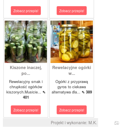
Zobacz przepis!
Zobacz przepis!
Kiszone inaczej,
Rewelacyjne ogórki
po...
w...
Rewelacyjny smak i
Ogórki z przyprawą
chrupkość ogórków
gyros to ciekawa
kiszonych.Musicie...
⇖
alternatywa dla...
⇖ 389
401
Zobacz przepis!
Zobacz przepis!
Projekt i wykonanie:
M.K.
59