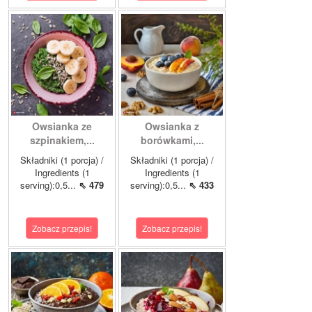
Owsianka ze
Owsianka z
szpinakiem,...
borówkami,...
Składniki (1 porcja) /
Składniki (1 porcja) /
Ingredients (1
Ingredients (1
serving):0,5...
⇖ 479
serving):0,5...
⇖ 433
Zobacz przepis!
Zobacz przepis!