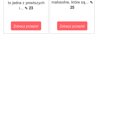
małosolne, które są...
⇖
to jedna z prostszych
25
i...
⇖ 23
Zobacz przepis!
Zobacz przepis!