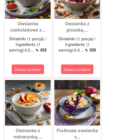
Owsianka
Owsianka z
czekoladowa z...
gruszką,...
Składniki (1 porcja) /
Składniki (1 porcja) /
Ingredients (1
Ingredients (1
serving):0,5...
⇖ 455
serving):0,5...
⇖ 559
Zobacz przepis!
Zobacz przepis!
Owsianka z
Fiołkowa owsianka
nektarynką,...
z...