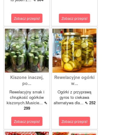
Zobacz przepis!
Zobacz przepis!
Kiszone inaczej,
Rewelacyjne ogórki
po...
w...
Rewelacyjny smak i
Ogórki z przyprawą
chrupkość ogórków
gyros to ciekawa
kiszonych.Musicie...
⇖
alternatywa dla...
⇖ 252
299
Zobacz przepis!
Zobacz przepis!