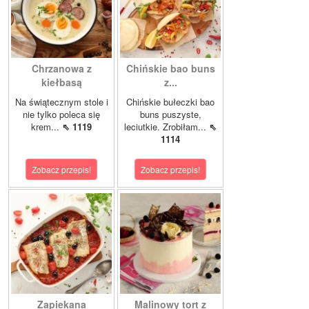
Chrzanowa z
Chińskie bao buns
kiełbasą
z...
Na świątecznym stole i
Chińskie bułeczki bao
nie tylko poleca się
buns puszyste,
krem...
⇖ 1119
leciutkie. Zrobiłam...
⇖
1114
Zobacz przepis!
Zobacz przepis!
Zapiekana
Malinowy tort z