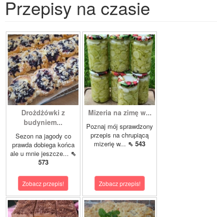
Przepisy na czasie
Drożdżówki z
Mizeria na zimę w...
budyniem...
Poznaj mój sprawdzony
przepis na chrupiącą
Sezon na jagody co
mizerię w...
⇖ 543
prawda dobiega końca
ale u mnie jeszcze...
⇖
573
Zobacz przepis!
Zobacz przepis!