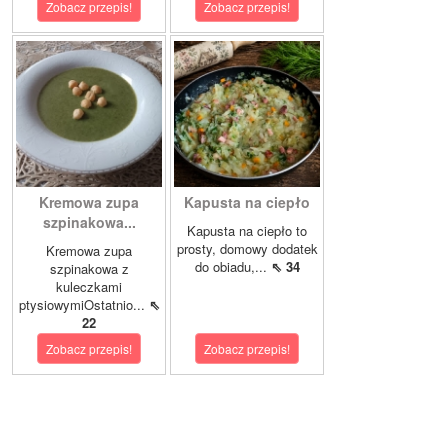
Zobacz przepis!
Zobacz przepis!
Kremowa zupa
Kapusta na ciepło
szpinakowa...
Kapusta na ciepło to
prosty, domowy dodatek
Kremowa zupa
do obiadu,...
⇖ 34
szpinakowa z
kuleczkami
ptysiowymiOstatnio...
⇖
22
Zobacz przepis!
Zobacz przepis!