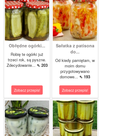
Obłędne ogórki...
Sałatka z patisona
do...
Robię te ogórki już
trzeci rok, są pyszne.
Od kiedy pamiętam, w
Zdecydowanie...
⇖ 203
moim domu
przygotowywano
domowe...
⇖ 193
Zobacz przepis!
Zobacz przepis!