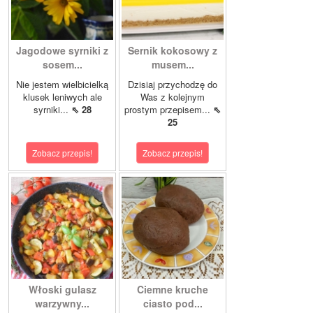
Jagodowe syrniki z
Sernik kokosowy z
sosem...
musem...
Nie jestem wielbicielką
Dzisiaj przychodzę do
klusek leniwych ale
Was z kolejnym
syrniki...
⇖ 28
prostym przepisem...
⇖
25
Zobacz przepis!
Zobacz przepis!
Włoski gulasz
Ciemne kruche
warzywny...
ciasto pod...