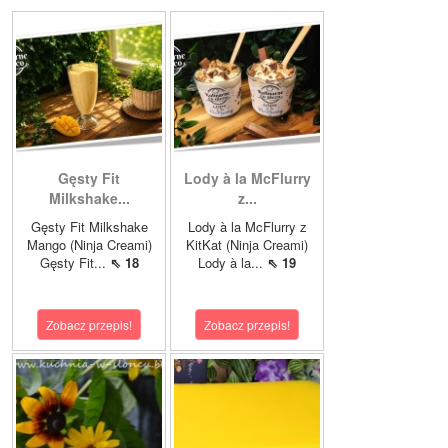
Gęsty Fit
Lody à la McFlurry
Milkshake...
z...
Gęsty Fit Milkshake
Lody à la McFlurry z
Mango (Ninja Creami)
KitKat (Ninja Creami)
Gęsty Fit...
⇖ 18
Lody à la...
⇖ 19
Zobacz przepis!
Zobacz przepis!