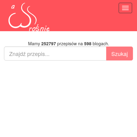
Toggl
naviga
Mamy
252797
przepisów na
598
blogach.