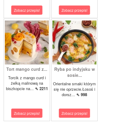
Zobacz przepis!
Zobacz przepis!
Tort mango curd z...
Ryba po indyjsku w
sosie...
Torcik z mango curd i
żelką malinową na
Orientalne smaki którym
biszkopcie na...
⇖ 2211
się nie oprzecie.Łosoś i
dorsz...
⇖ 998
Zobacz przepis!
Zobacz przepis!