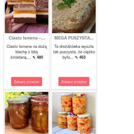
Ciasto Ismena –...
MEGA PUSZYSTA...
Ciasto Ismena na dużą
Ta drożdżówka wyszła
blachę z bitą
tak puszysta, że ciężko
śmietaną,...
⇖ 480
było...
⇖ 463
Zobacz przepis!
Zobacz przepis!