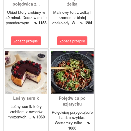
polędwica z...
żelką
Obiad który zrobimy w
Malinowy tort z żelką i
40 minut. Dorsz w sosie
kremem z białej
pomidorowym...
⇖ 1153
czekolady. W...
⇖ 1284
Zobacz przepis!
Zobacz przepis!
Leśny sernik
Polędwica po
azjatycku
Leśny sernik który
zrobiłam z owoców
Polędwicę przygotujecie
mrożonych....
⇖ 1060
bardzo szybko.
Wystarczy tylko...
⇖
1086