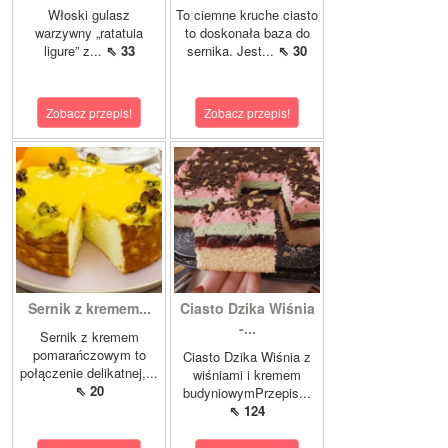
Włoski gulasz
To ciemne kruche ciasto
warzywny „ratatuia
to doskonała baza do
ligure” z...
⇖ 33
sernika. Jest...
⇖ 30
Zobacz przepis!
Zobacz przepis!
Sernik z kremem...
Ciasto Dzika Wiśnia
-...
Sernik z kremem
pomarańczowym to
Ciasto Dzika Wiśnia z
połączenie delikatnej,...
wiśniami i kremem
⇖ 20
budyniowymPrzepis...
⇖ 124