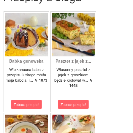
Babka genewska
Pasztet z jajek z...
Wielkanocna baba z
Wiosenny pasztet z
przepisu którego robiła
jajek z groszkiem
moja babcia, i...
⇖ 1073
będzie królował w...
⇖
1448
Zobacz przepis!
Zobacz przepis!