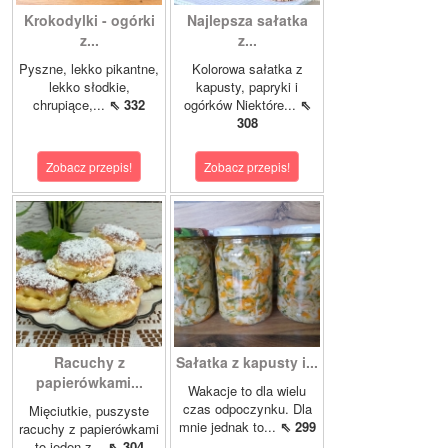
Krokodylki - ogórki
Najlepsza sałatka
z...
z...
Pyszne, lekko pikantne,
Kolorowa sałatka z
lekko słodkie,
kapusty, papryki i
chrupiące,...
⇖ 332
ogórków Niektóre...
⇖
308
Zobacz przepis!
Zobacz przepis!
Racuchy z
Sałatka z kapusty i...
papierówkami...
Wakacje to dla wielu
czas odpoczynku. Dla
Mięciutkie, puszyste
mnie jednak to...
⇖ 299
racuchy z papierówkami
to jeden z...
⇖ 304