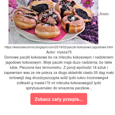
Źródło:
https://wesolakuchnia.blogspot.com/2019/02/paczki-kokosowo-jagodowe.html
Autor: mysza75
Domowe paczki kokosowe bo na mleczku kokosowym i nadzieniem
jagodowo kokosowym. Moje paczki maja duzo nadzienia, bo takie
lubie. Pieczone bez termometru. Z porcji wychodzi 18 sztuk i
zapewniam was ze nie poleza za dlugo.skladniki ciasto:35 dag maki
tortowej2 dag drozdzyszczypta soli2 lyzki cukru trzcinowego4
zoltka40 g masla170 ml mleczka kokosowego2 lyzki
spirytususmalec do smazenia paczkow...
Zobacz cały przepis...