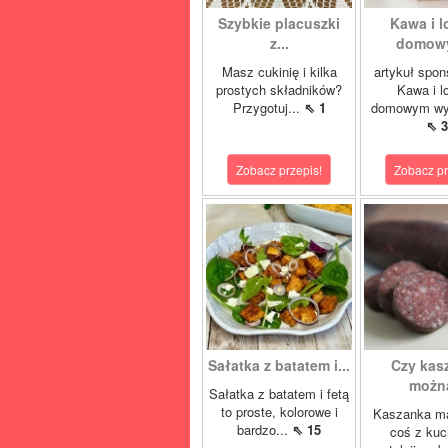
Szybkie placuszki
Kawa i l
z...
domowy
Masz cukinię i kilka
artykuł spo
prostych składników?
Kawa i l
Przygotuj...
⇖ 1
domowym wyd
⇖ 3
Zobacz przepis!
Zobacz pr
Sałatka z batatem i...
Czy kas
można
Sałatka z batatem i fetą
to proste, kolorowe i
Kaszanka ma
bardzo...
⇖ 15
coś z kuc