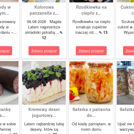
ody w
Kolorowa
Rzodkiewka na
Cukini
m...
panzanella z...
ciepło z...
c
nsorowany
06.08.2026 Magda
Rzodkiewka na ciepło
Szukas
ody w
Latem najprostsze
smakuje zupełnie
cukinii w
aniu –...
składniki potrafią...
⇖
inaczej niż...
⇖ 13
Wypró
12
zepis!
Zobacz przepis!
Zobacz przepis!
Zoba
zankę
Kremowy deser
Sałatka z patisona
Sałatk
...
jogurtowy...
do...
 w sobie
Latem najbardziej lubię
Od kiedy pamiętam, w
Upał nie 
hennej
desery, które są
moim domu
warzywa