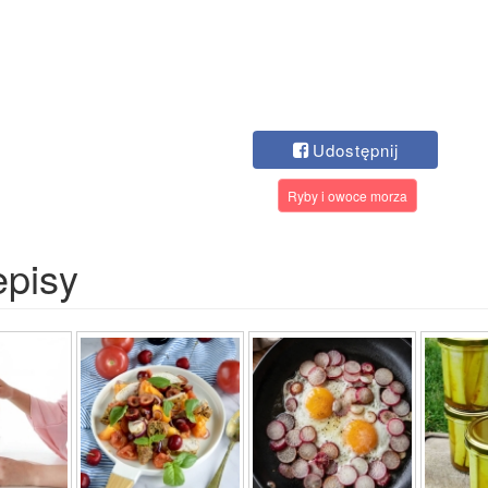
Udostępnij
Ryby i owoce morza
episy