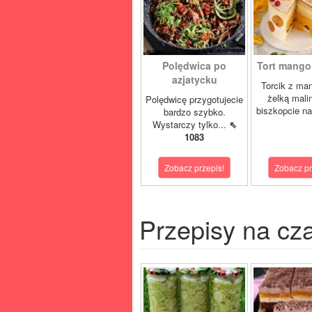
Polędwica po
Tort mango 
azjatycku
Torcik z man
żelką mali
Polędwicę przygotujecie
biszkopcie na
bardzo szybko.
Wystarczy tylko...
⇖
1083
Zobacz przepis!
Zobacz pr
Przepisy na cz