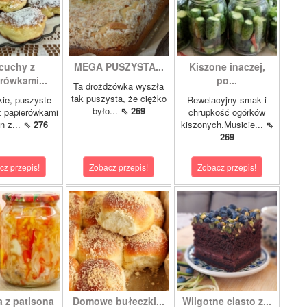
cuchy z
MEGA PUSZYSTA...
Kiszone inaczej,
rówkami...
po...
Ta drożdżówka wyszła
tak puszysta, że ciężko
kie, puszyste
Rewelacyjny smak i
było...
⇖ 269
z papierówkami
chrupkość ogórków
n z...
⇖ 276
kiszonych.Musicie...
⇖
269
cz przepis!
Zobacz przepis!
Zobacz przepis!
a z patisona
Domowe bułeczki...
Wilgotne ciasto z...