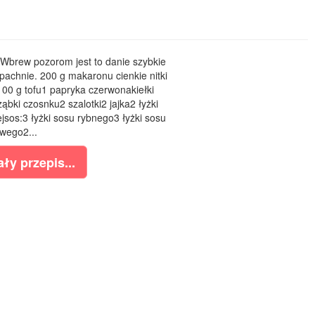
j. Wbrew pozorom jest to danie szybkie
pachnie. 200 g makaronu cienkie nitki
00 g tofu1 papryka czerwonakiełki
ząbki czosnku2 szalotki2 jajka2 łyżki
sos:3 łyżki sosu rybnego3 łyżki sosu
wego2...
ły przepis...