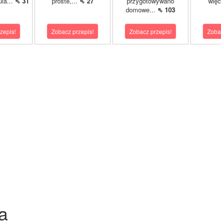
ula...
⇖ 31
proste,...
⇖ 27
przygotowywano
więc
domowe...
⇖ 103
zepis!
Zobacz przepis!
Zobacz przepis!
Zoba
a