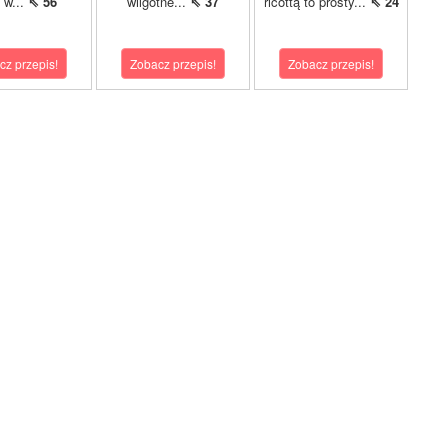
 w...
⇖ 56
wilgotne...
⇖ 37
ricottą to prosty...
⇖ 24
cz przepis!
Zobacz przepis!
Zobacz przepis!