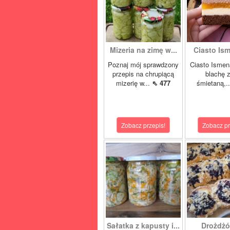
Mizeria na zimę w...
Ciasto Ism
Poznaj mój sprawdzony
Ciasto Ismen
przepis na chrupiącą
blachę z
mizerię w...
⇖ 477
śmietaną,.
Zobacz przepis!
Zobacz pr
Sałatka z kapusty i...
Drożdżó