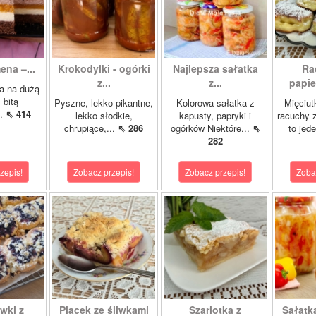
ena –...
Krokodylki - ogórki
Najlepsza sałatka
Ra
z...
z...
papie
a na dużą
 bitą
Pyszne, lekko pikantne,
Kolorowa sałatka z
Mięciut
..
⇖ 414
lekko słodkie,
kapusty, papryki i
racuchy 
chrupiące,...
⇖ 286
ogórków Niektóre...
⇖
to jede
282
zepis!
Zobacz przepis!
Zobacz przepis!
Zoba
wki z
Placek ze śliwkami
Szarlotka z
Sałatk