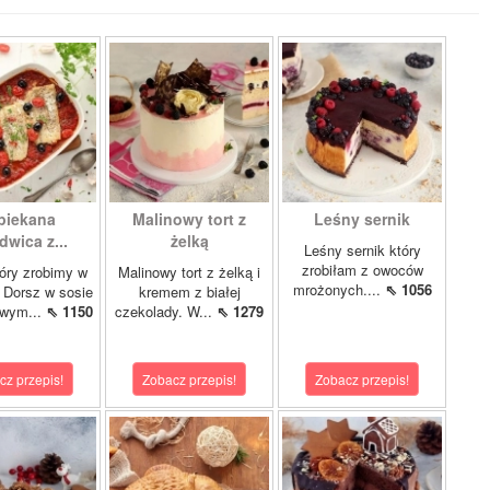
piekana
Malinowy tort z
Leśny sernik
dwica z...
żelką
Leśny sernik który
zrobiłam z owoców
óry zrobimy w
Malinowy tort z żelką i
mrożonych....
⇖ 1056
 Dorsz w sosie
kremem z białej
owym...
⇖ 1150
czekolady. W...
⇖ 1279
cz przepis!
Zobacz przepis!
Zobacz przepis!