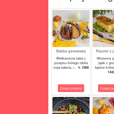
Babka genewska
Pasztet z j
Wielkanocna baba z
Wiosenny p
przepisu którego robiła
jajek z gr
moja babcia, i...
⇖ 1066
będzie królo
144
Zobacz przepis!
Zobacz pr