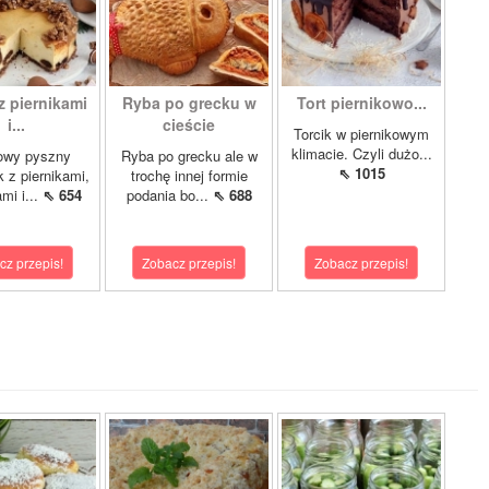
z piernikami
Ryba po grecku w
Tort piernikowo...
i...
cieście
Torcik w piernikowym
klimacie. Czyli dużo...
owy pyszny
Ryba po grecku ale w
⇖ 1015
k z piernikami,
trochę innej formie
mi i...
⇖ 654
podania bo...
⇖ 688
cz przepis!
Zobacz przepis!
Zobacz przepis!