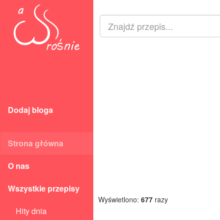
Dodaj bloga
Strona główna
O nas
Wszystkie przepisy
Wyświetlono:
677
razy
Hity dnia