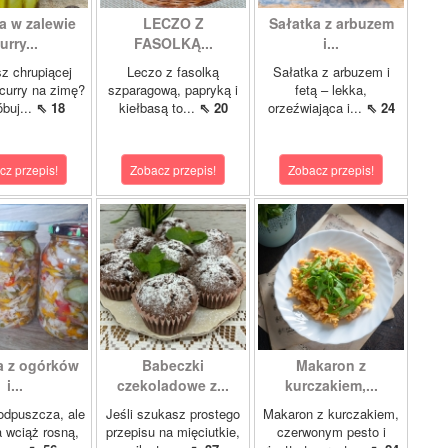
a w zalewie
LECZO Z
Sałatka z arbuzem
urry...
FASOLKĄ...
i...
z chrupiącej
Leczo z fasolką
Sałatka z arbuzem i
 curry na zimę?
szparagową, papryką i
fetą – lekka,
buj...
⇖ 18
kiełbasą to...
⇖ 20
orzeźwiająca i...
⇖ 24
cz przepis!
Zobacz przepis!
Zobacz przepis!
a z ogórków
Babeczki
Makaron z
i...
czekoladowe z...
kurczakiem,...
odpuszcza, ale
Jeśli szukasz prostego
Makaron z kurczakiem,
 wciąż rosną,
przepisu na mięciutkie,
czerwonym pesto i