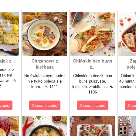
ajek z...
Chrzanowa z
Chińskie bao buns
Za
kiełbasą
z...
polę
asztet z
oszkiem
Na świątecznym stole i
Chińskie bułeczki bao
Obiad kt
wał w...
⇖
nie tylko poleca się
buns puszyste,
40 minut.
2
krem...
⇖ 1111
leciutkie. Zrobiłam...
⇖
pomidor
1106
zepis!
Zobacz przepis!
Zobacz przepis!
Zoba