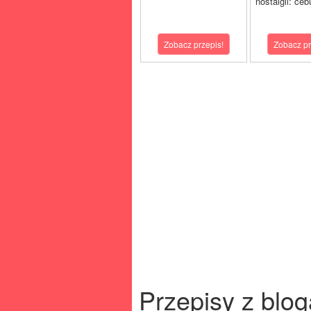
nostalgii: ceb
Zobacz przepis!
Zobacz pr
Przepisy z blog