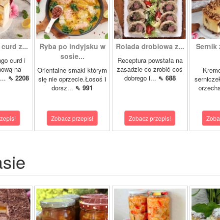
curd z...
Ryba po indyjsku w
Rolada drobiowa z...
Sernik 
sosie...
go curd i
Receptura powstała na
nową na
zasadzie co zrobić coś
Orientalne smaki którym
Krem
...
⇖ 2208
dobrego i...
⇖ 688
się nie oprzecie.Łosoś i
sernicze
dorsz...
⇖ 991
orzecha
zepis!
Zobacz przepis!
Zobacz przepis!
Zoba
asie