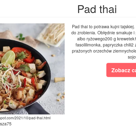
Pad thai
Pad thai to potrawa kujni tajskie
do zrobienia. Obłędnie smakuje i 
albo ryżowego200 g krewetek1
fasolilimonka, papryczka chili2 
prażonych orzechów ziemnycholej
sojo
Zobacz ca
spot.com/2021/10/pad-thai.html
ysza75