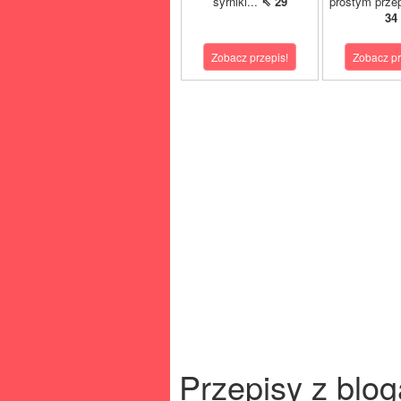
syrniki...
⇖ 29
prostym prze
34
Zobacz przepis!
Zobacz pr
Przepisy z blog