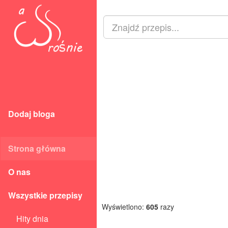
Dodaj bloga
Strona główna
O nas
Wszystkie przepisy
Wyświetlono:
605
razy
Hity dnia