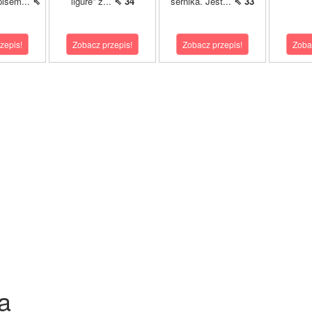
pisem...
⇖
ligure” z...
⇖ 34
sernika. Jest...
⇖ 33
zepis!
Zobacz przepis!
Zobacz przepis!
Zoba
a