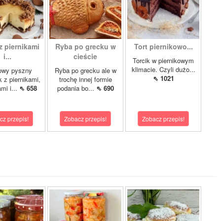
z piernikami
Ryba po grecku w
Tort piernikowo...
i...
cieście
Torcik w piernikowym
klimacie. Czyli dużo...
owy pyszny
Ryba po grecku ale w
⇖ 1021
k z piernikami,
trochę innej formie
mi i...
⇖ 658
podania bo...
⇖ 690
cz przepis!
Zobacz przepis!
Zobacz przepis!