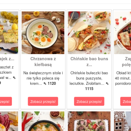
ajek z...
Chrzanowa z
Chińskie bao buns
Za
kiełbasą
z...
polę
asztet z
oszkiem
Na świątecznym stole i
Chińskie bułeczki bao
Obiad kt
wał w...
⇖
nie tylko poleca się
buns puszyste,
40 minut.
9
krem...
⇖ 1120
leciutkie. Zrobiłam...
⇖
pomidor
1115
zepis!
Zobacz przepis!
Zobacz przepis!
Zoba