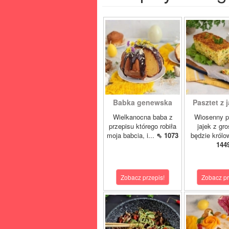
Babka genewska
Pasztet z j
Wielkanocna baba z
Wiosenny p
przepisu którego robiła
jajek z gr
moja babcia, i...
⇖ 1073
będzie królo
144
Zobacz przepis!
Zobacz pr