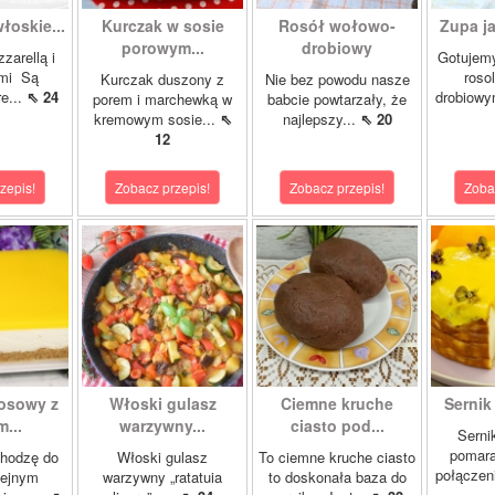
łoskie...
Kurczak w sosie
Rosół wołowo-
Zupa ja
porowym...
drobiowy
zarellą i
Gotujemy
mi Są
roso
Kurczak duszony z
Nie bez powodu nasze
re...
⇖ 24
drobiowy
porem i marchewką w
babcie powtarzały, że
kremowym sosie...
⇖
najlepszy...
⇖ 20
12
zepis!
Zobacz przepis!
Zobacz przepis!
Zoba
kosowy z
Włoski gulasz
Ciemne kruche
Sernik
...
warzywny...
ciasto pod...
Serni
pomar
chodzę do
Włoski gulasz
To ciemne kruche ciasto
połączeni
lejnym
warzywny „ratatuia
to doskonała baza do