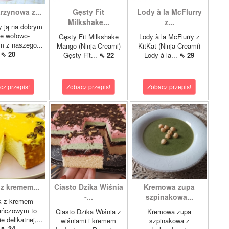
rzynowa z...
Gęsty Fit
Lody à la McFlurry
Milkshake...
z...
 ją na dobrym
le wołowo-
Gęsty Fit Milkshake
Lody à la McFlurry z
m z naszego...
Mango (Ninja Creami)
KitKat (Ninja Creami)
⇖ 20
Gęsty Fit...
⇖ 22
Lody à la...
⇖ 29
cz przepis!
Zobacz przepis!
Zobacz przepis!
 z kremem...
Ciasto Dzika Wiśnia
Kremowa zupa
-...
szpinakowa...
k z kremem
ańczowym to
Ciasto Dzika Wiśnia z
Kremowa zupa
e delikatnej,...
wiśniami i kremem
szpinakowa z
⇖ 34