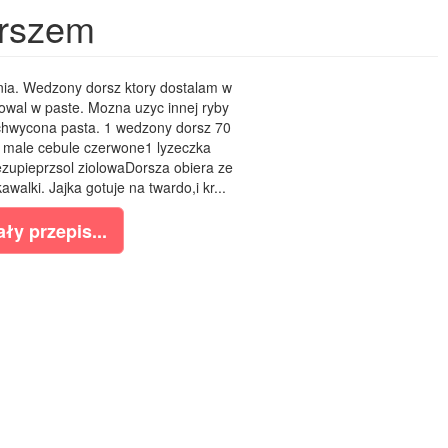
orszem
enia. Wedzony dorsz ktory dostalam w
owal w paste. Mozna uzyc innej ryby
chwycona pasta. 1 wedzony dorsz 70
3 male cebule czerwone1 lyzeczka
zupieprzsol ziolowaDorsza obiera ze
awalki. Jajka gotuje na twardo,i kr...
ły przepis...