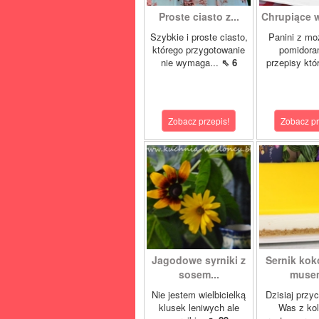
Proste ciasto z...
Chrupiące w
Szybkie i proste ciasto,
Panini z moz
którego przygotowanie
pomidora
nie wymaga...
⇖ 6
przepisy któ
Zobacz przepis!
Zobacz pr
Jagodowe syrniki z
Sernik ko
sosem...
musem
Nie jestem wielbicielką
Dzisiaj przy
klusek leniwych ale
Was z ko