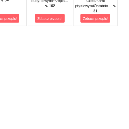
budyniowymPrzepis...
kuleczkami
⇖ 162
ptysiowymiOstatnio...
⇖
31
cz przepis!
Zobacz przepis!
Zobacz przepis!