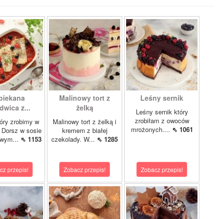
piekana
Malinowy tort z
Leśny sernik
dwica z...
żelką
Leśny sernik który
zrobiłam z owoców
óry zrobimy w
Malinowy tort z żelką i
mrożonych....
⇖ 1061
 Dorsz w sosie
kremem z białej
owym...
⇖ 1153
czekolady. W...
⇖ 1285
cz przepis!
Zobacz przepis!
Zobacz przepis!