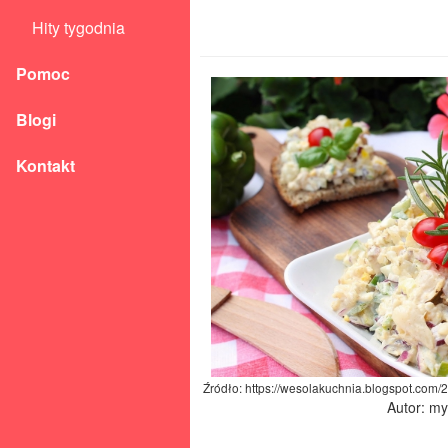
Hity tygodnia
Pomoc
Blogi
Kontakt
Źródło: https://wesolakuchnia.blogspot.com
Autor: m