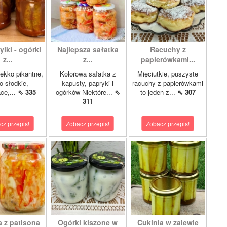
lki - ogórki
Najlepsza sałatka
Racuchy z
z...
z...
papierówkami...
ekko pikantne,
Kolorowa sałatka z
Mięciutkie, puszyste
o słodkie,
kapusty, papryki i
racuchy z papierówkami
ce,...
⇖ 335
ogórków Niektóre...
⇖
to jeden z...
⇖ 307
311
cz przepis!
Zobacz przepis!
Zobacz przepis!
a z patisona
Ogórki kiszone w
Cukinia w zalewie