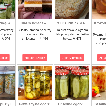
zimę w...
Ciasto Ismena –...
MEGA PUSZYSTA...
Krokody
prawdzony
Ciasto Ismena na dużą
Ta drożdżówka wyszła
chrupiącą
blachę z bitą
tak puszysta, że ciężko
Pyszne, l
..
⇖ 544
śmietaną,...
⇖ 484
było...
⇖ 471
lekk
chrupią
zepis!
Zobacz przepis!
Zobacz przepis!
Zoba
pusty i...
Rewelacyjne ogórki
Obłędne ogórki...
Sałatk