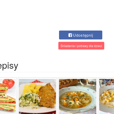
Udostępnij
Śniadania i potrawy dla dzieci
episy