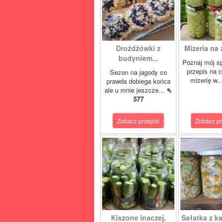
Drożdżówki z
Mizeria na 
budyniem...
Poznaj mój s
przepis na 
Sezon na jagody co
mizerię w.
prawda dobiega końca
ale u mnie jeszcze...
⇖
577
Zobacz przepis!
Zobacz pr
Kiszone inaczej,
Sałatka z ka