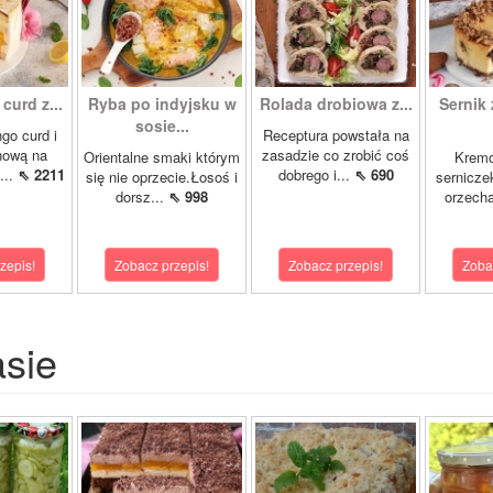
curd z...
Ryba po indyjsku w
Rolada drobiowa z...
Sernik 
sosie...
go curd i
Receptura powstała na
nową na
zasadzie co zrobić coś
Orientalne smaki którym
Krem
...
⇖ 2211
dobrego i...
⇖ 690
się nie oprzecie.Łosoś i
sernicze
dorsz...
⇖ 998
orzecha
zepis!
Zobacz przepis!
Zobacz przepis!
Zoba
asie