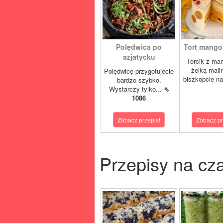
Polędwica po
Tort mango 
azjatycku
Torcik z man
żelką mali
Polędwicę przygotujecie
biszkopcie na
bardzo szybko.
Wystarczy tylko...
⇖
1086
Zobacz przepis!
Zobacz pr
Przepisy na cz