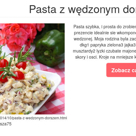
Pasta z wędzonym d
Pasta szybka, i prosta do zrobi
prezencie idealnie sie wkompon
wedzonej. Moja rodzina byla za
dkg1 papryka zielona3 jajka
musztardy2 lyzki czubate majone
skory i osci. Kroje na mniejsze k
Zobacz ca
/2014/10/pasta-z-wedzonym-dorszem.html
ysza75