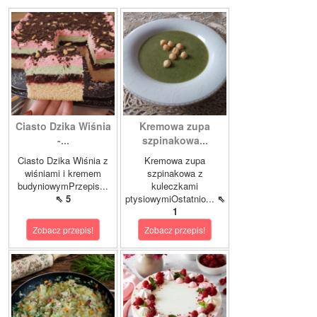
Ciasto Dzika Wiśnia
Kremowa zupa
-...
szpinakowa...
Ciasto Dzika Wiśnia z
Kremowa zupa
wiśniami i kremem
szpinakowa z
budyniowymPrzepis...
kuleczkami
⇖ 5
ptysiowymiOstatnio...
⇖
1
Zobacz przepis!
Zobacz przepis!