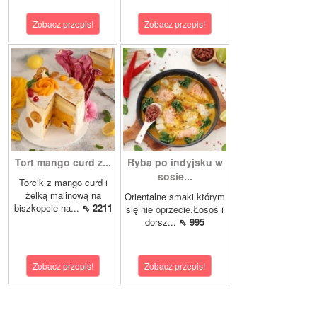
Zobacz przepis!
Zobacz przepis!
Tort mango curd z...
Ryba po indyjsku w
sosie...
Torcik z mango curd i
żelką malinową na
Orientalne smaki którym
biszkopcie na...
⇖ 2211
się nie oprzecie.Łosoś i
dorsz...
⇖ 995
Zobacz przepis!
Zobacz przepis!