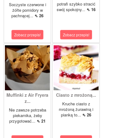
potrafi szybko stracić
Soczyste czerwone i
swój spokojny...
⇖ 16
żółte pomidory w
pachnącej...
⇖ 26
Zobacz przepis!
Zobacz przepis!
Muffinki z Air Fryera
Ciasto z mrożoną...
z...
Kruche ciasto z
mrożoną żurawiną i
Nie zawsze potrzeba
pianką to...
⇖ 26
piekarnika, żeby
przygotować...
⇖ 21