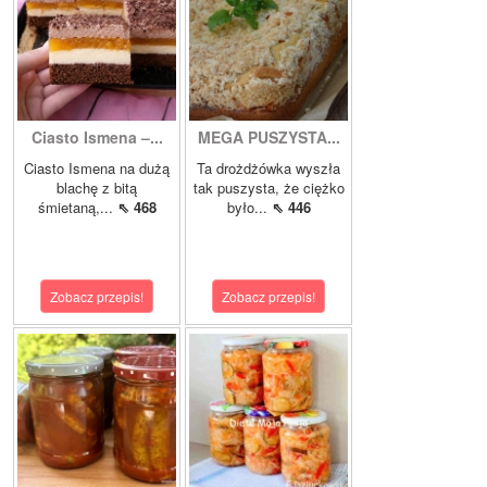
Ciasto Ismena –...
MEGA PUSZYSTA...
Ciasto Ismena na dużą
Ta drożdżówka wyszła
blachę z bitą
tak puszysta, że ciężko
śmietaną,...
⇖ 468
było...
⇖ 446
Zobacz przepis!
Zobacz przepis!