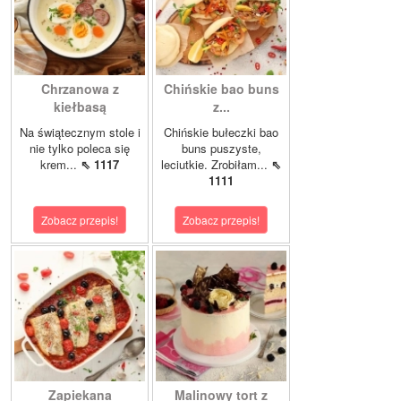
Chrzanowa z
Chińskie bao buns
kiełbasą
z...
Na świątecznym stole i
Chińskie bułeczki bao
nie tylko poleca się
buns puszyste,
krem...
⇖ 1117
leciutkie. Zrobiłam...
⇖
1111
Zobacz przepis!
Zobacz przepis!
Zapiekana
Malinowy tort z