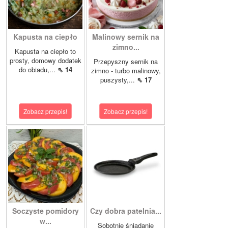
Kapusta na ciepło
Malinowy sernik na
zimno...
Kapusta na ciepło to
prosty, domowy dodatek
Przepyszny sernik na
do obiadu,...
⇖ 14
zimno - turbo malinowy,
puszysty,...
⇖ 17
Zobacz przepis!
Zobacz przepis!
Soczyste pomidory
Czy dobra patelnia...
w...
Sobotnie śniadanie