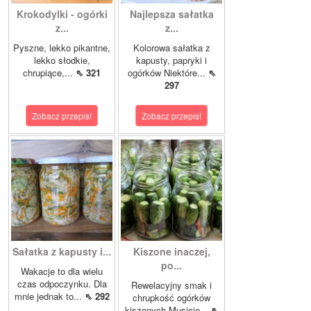
Krokodylki - ogórki
Najlepsza sałatka
z...
z...
Pyszne, lekko pikantne,
Kolorowa sałatka z
lekko słodkie,
kapusty, papryki i
chrupiące,...
⇖ 321
ogórków Niektóre...
⇖
297
Zobacz przepis!
Zobacz przepis!
Sałatka z kapusty i...
Kiszone inaczej,
po...
Wakacje to dla wielu
czas odpoczynku. Dla
Rewelacyjny smak i
mnie jednak to...
⇖ 292
chrupkość ogórków
kiszonych.Musicie...
⇖