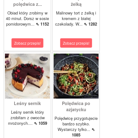
polędwica z...
żelką
Obiad który zrobimy w
Malinowy tort z żelką i
40 minut. Dorsz w sosie
kremem z białej
pomidorowym...
⇖ 1152
czekolady. W...
⇖ 1282
Zobacz przepis!
Zobacz przepis!
Leśny sernik
Polędwica po
azjatycku
Leśny sernik który
zrobiłam z owoców
Polędwicę przygotujecie
mrożonych....
⇖ 1059
bardzo szybko.
Wystarczy tylko...
⇖
1085