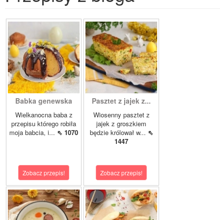
Babka genewska
Pasztet z jajek z...
Wielkanocna baba z
Wiosenny pasztet z
przepisu którego robiła
jajek z groszkiem
moja babcia, i...
⇖ 1070
będzie królował w...
⇖
1447
Zobacz przepis!
Zobacz przepis!