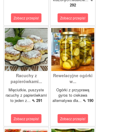
292
Zobacz przepis!
Zobacz przepis!
Racuchy z
Rewelacyjne ogórki
papierówkami...
w...
Mięciutkie, puszyste
Ogórki z przyprawą
racuchy z papierówkami
gyros to ciekawa
to jeden z...
⇖ 291
alternatywa dla...
⇖ 190
Zobacz przepis!
Zobacz przepis!