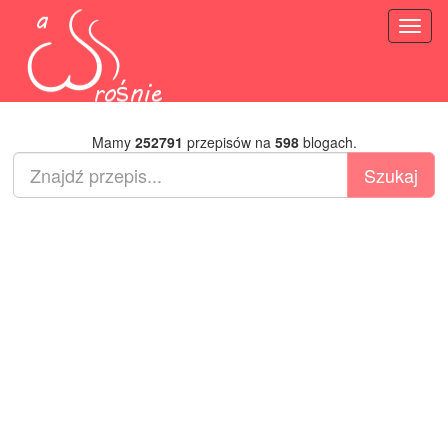
Toggl
naviga
Mamy
252791
przepisów na
598
blogach.