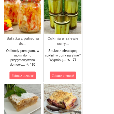
Sałatka z patisona
Cukinia w zalewie
do...
curry...
Od kiedy pamiętam, w
Szukasz chrupiącej
moim domu
cukinii w curry na zimę?
przygotowywano
Wypróbuj...
⇖ 177
domowe...
⇖ 185
Zobacz przepis!
Zobacz przepis!