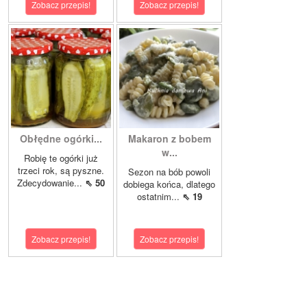
Zobacz przepis!
Zobacz przepis!
Obłędne ogórki...
Makaron z bobem
w...
Robię te ogórki już
trzeci rok, są pyszne.
Sezon na bób powoli
Zdecydowanie...
⇖ 50
dobiega końca, dlatego
ostatnim...
⇖ 19
Zobacz przepis!
Zobacz przepis!