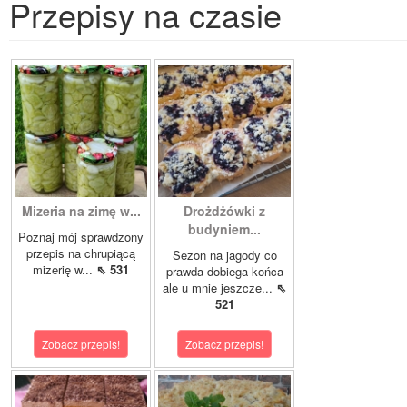
Przepisy na czasie
Mizeria na zimę w...
Drożdżówki z
budyniem...
Poznaj mój sprawdzony
przepis na chrupiącą
Sezon na jagody co
mizerię w...
⇖ 531
prawda dobiega końca
ale u mnie jeszcze...
⇖
521
Zobacz przepis!
Zobacz przepis!