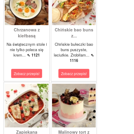
Chrzanowa z
Chińskie bao buns
kiełbasą
z...
Na świątecznym stole i
Chińskie bułeczki bao
nie tylko poleca się
buns puszyste,
krem...
⇖ 1121
leciutkie. Zrobiłam...
⇖
1116
Zobacz przepis!
Zobacz przepis!
Zapiekana
Malinowy tort z