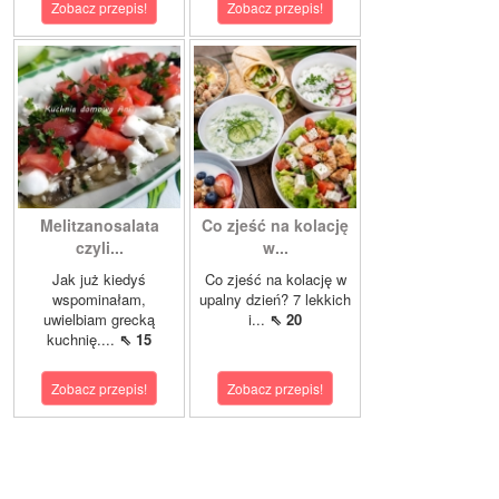
Zobacz przepis!
Zobacz przepis!
Melitzanosalata
Co zjeść na kolację
czyli...
w...
Jak już kiedyś
Co zjeść na kolację w
wspominałam,
upalny dzień? 7 lekkich
uwielbiam grecką
i...
⇖ 20
kuchnię....
⇖ 15
Zobacz przepis!
Zobacz przepis!