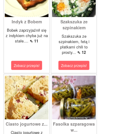
Indyk z Bobem
Szakszuka ze
szpinakiem
Bobek zaprzyjaźnił się
z indykiem chyba już na
Szakszuka ze
stałe....
⇖ 11
szpinakiem, fetą i
płatkami chili to
prosty...
⇖ 12
Zobacz przepis!
Zobacz przepis!
Ciasto jogurtowe z...
Fasolka szparagowa
w...
Ciasto jogurtowe z