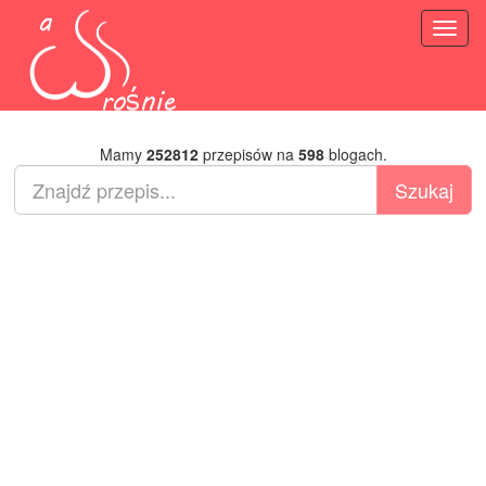
Toggl
naviga
Mamy
252812
przepisów na
598
blogach.