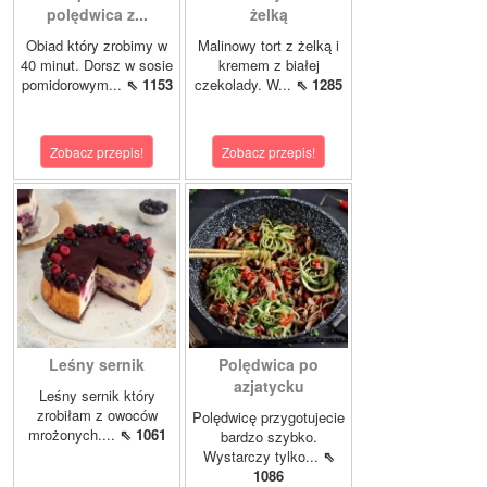
polędwica z...
żelką
Obiad który zrobimy w
Malinowy tort z żelką i
40 minut. Dorsz w sosie
kremem z białej
pomidorowym...
⇖ 1153
czekolady. W...
⇖ 1285
Zobacz przepis!
Zobacz przepis!
Leśny sernik
Polędwica po
azjatycku
Leśny sernik który
zrobiłam z owoców
Polędwicę przygotujecie
mrożonych....
⇖ 1061
bardzo szybko.
Wystarczy tylko...
⇖
1086