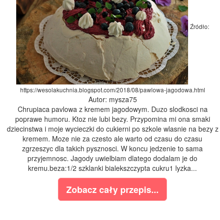
Źródło:
https://wesolakuchnia.blogspot.com/2018/08/pawlowa-jagodowa.html
Autor: mysza75
Chrupiaca pavlowa z kremem jagodowym. Duzo slodkosci na
poprawe humoru. Ktoz nie lubi bezy. Przypomina mi ona smaki
dziecinstwa i moje wycieczki do cukierni po szkole wlasnie na bezy z
kremem. Moze nie za czesto ale warto od czasu do czasu
zgrzeszyc dla takich pysznosci. W koncu jedzenie to sama
przyjemnosc. Jagody uwielbiam dlatego dodalam je do
kremu.beza:1/2 szklanki bialekszczypta cukru1 lyzka...
Zobacz cały przepis...