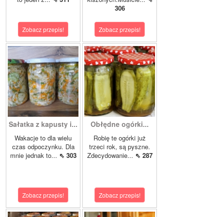
306
Zobacz przepis!
Zobacz przepis!
Sałatka z kapusty i...
Obłędne ogórki...
Wakacje to dla wielu
Robię te ogórki już
czas odpoczynku. Dla
trzeci rok, są pyszne.
mnie jednak to...
⇖ 303
Zdecydowanie...
⇖ 287
Zobacz przepis!
Zobacz przepis!