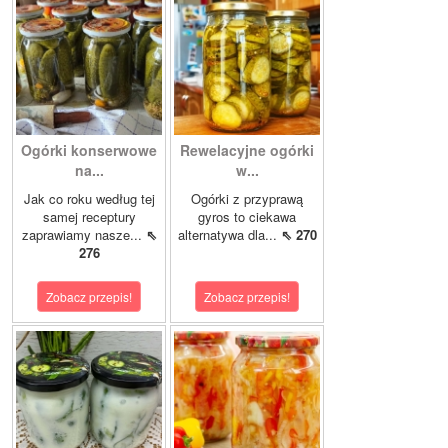
Ogórki konserwowe
Rewelacyjne ogórki
na...
w...
Jak co roku według tej
Ogórki z przyprawą
samej receptury
gyros to ciekawa
zaprawiamy nasze...
⇖
alternatywa dla...
⇖ 270
276
Zobacz przepis!
Zobacz przepis!