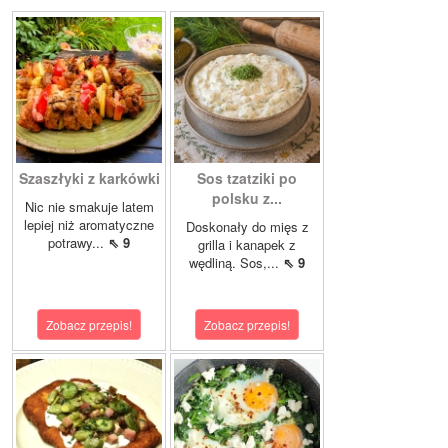
Szaszłyki z karkówki
Sos tzatziki po
polsku z...
Nic nie smakuje latem
lepiej niż aromatyczne
Doskonały do mięs z
potrawy...
⇖ 9
grilla i kanapek z
wędliną. Sos,...
⇖ 9
Zobacz przepis!
Zobacz przepis!