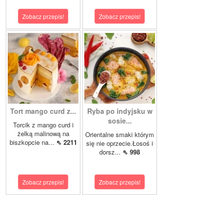
Zobacz przepis!
Zobacz przepis!
Tort mango curd z...
Ryba po indyjsku w
sosie...
Torcik z mango curd i
żelką malinową na
Orientalne smaki którym
biszkopcie na...
⇖ 2211
się nie oprzecie.Łosoś i
dorsz...
⇖ 998
Zobacz przepis!
Zobacz przepis!