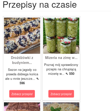
Przepisy na czasie
Drożdżówki z
Mizeria na zimę w...
budyniem...
Poznaj mój sprawdzony
przepis na chrupiącą
Sezon na jagody co
mizerię w...
⇖ 550
prawda dobiega końca
ale u mnie jeszcze...
⇖
596
Zobacz przepis!
Zobacz przepis!