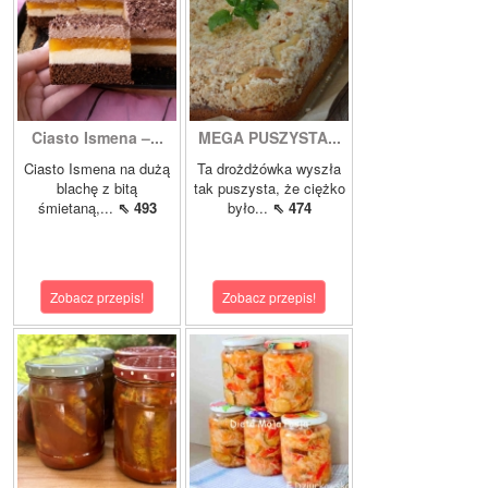
Ciasto Ismena –...
MEGA PUSZYSTA...
Ciasto Ismena na dużą
Ta drożdżówka wyszła
blachę z bitą
tak puszysta, że ciężko
śmietaną,...
⇖ 493
było...
⇖ 474
Zobacz przepis!
Zobacz przepis!