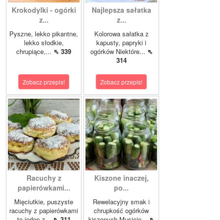
Krokodylki - ogórki
Najlepsza sałatka
z...
z...
Pyszne, lekko pikantne,
Kolorowa sałatka z
lekko słodkie,
kapusty, papryki i
chrupiące,...
⇖ 339
ogórków Niektóre...
⇖
314
Zobacz przepis!
Zobacz przepis!
Racuchy z
Kiszone inaczej,
papierówkami...
po...
Mięciutkie, puszyste
Rewelacyjny smak i
racuchy z papierówkami
chrupkość ogórków
to jeden z...
⇖ 311
kiszonych.Musicie...
⇖