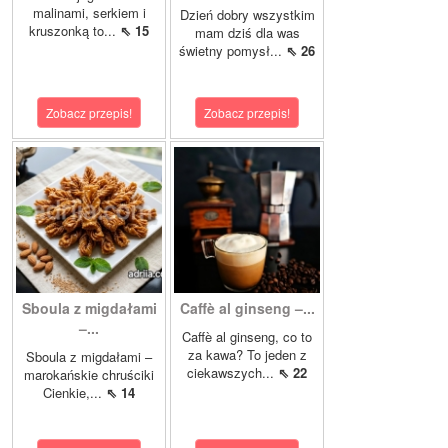
malinami, serkiem i
Dzień dobry wszystkim
kruszonką to...
⇖ 15
mam dziś dla was
świetny pomysł...
⇖ 26
Zobacz przepis!
Zobacz przepis!
Sboula z migdałami
Caffè al ginseng –...
–...
Caffè al ginseng, co to
za kawa? To jeden z
Sboula z migdałami –
ciekawszych...
⇖ 22
marokańskie chruściki
Cienkie,...
⇖ 14