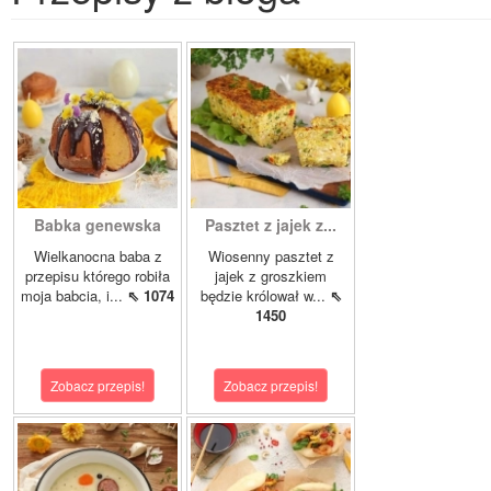
Babka genewska
Pasztet z jajek z...
Wielkanocna baba z
Wiosenny pasztet z
przepisu którego robiła
jajek z groszkiem
moja babcia, i...
⇖ 1074
będzie królował w...
⇖
1450
Zobacz przepis!
Zobacz przepis!