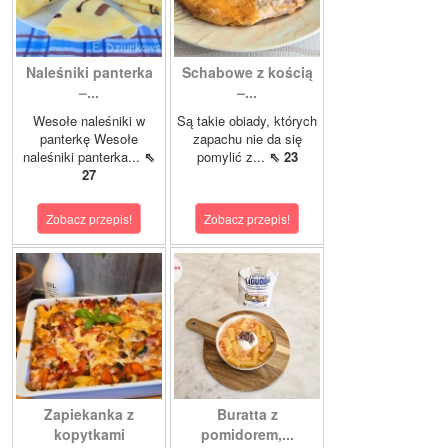
Naleśniki panterka
Schabowe z kością
–...
–...
Wesołe naleśniki w
Są takie obiady, których
panterkę Wesołe
zapachu nie da się
naleśniki panterka...
⇖
pomylić z...
⇖ 23
27
Zobacz przepis!
Zobacz przepis!
Zapiekanka z
Buratta z
kopytkami
pomidorem,...