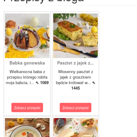
Babka genewska
Pasztet z jajek z...
Wielkanocna baba z
Wiosenny pasztet z
przepisu którego robiła
jajek z groszkiem
moja babcia, i...
⇖ 1069
będzie królował w...
⇖
1445
Zobacz przepis!
Zobacz przepis!