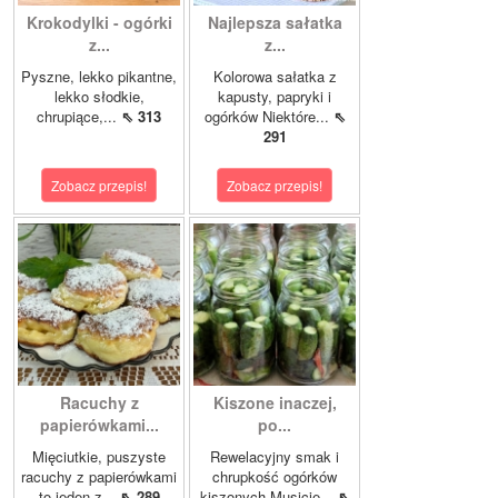
Krokodylki - ogórki
Najlepsza sałatka
z...
z...
Pyszne, lekko pikantne,
Kolorowa sałatka z
lekko słodkie,
kapusty, papryki i
chrupiące,...
⇖ 313
ogórków Niektóre...
⇖
291
Zobacz przepis!
Zobacz przepis!
Racuchy z
Kiszone inaczej,
papierówkami...
po...
Mięciutkie, puszyste
Rewelacyjny smak i
racuchy z papierówkami
chrupkość ogórków
to jeden z...
⇖ 289
kiszonych.Musicie...
⇖