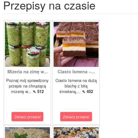
Przepisy na czasie
Mizeria na zimę w...
Ciasto Ismena –...
Poznaj mój sprawdzony
Ciasto Ismena na dużą
przepis na chrupiącą
blachę z bitą
mizerię w...
⇖ 512
śmietaną,...
⇖ 452
Zobacz przepis!
Zobacz przepis!