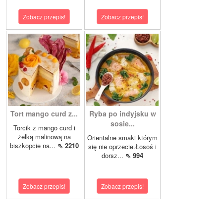
Zobacz przepis!
Zobacz przepis!
Tort mango curd z...
Ryba po indyjsku w
sosie...
Torcik z mango curd i
żelką malinową na
Orientalne smaki którym
biszkopcie na...
⇖ 2210
się nie oprzecie.Łosoś i
dorsz...
⇖ 994
Zobacz przepis!
Zobacz przepis!