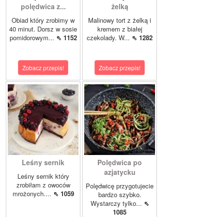
polędwica z...
żelką
Obiad który zrobimy w
Malinowy tort z żelką i
40 minut. Dorsz w sosie
kremem z białej
pomidorowym...
⇖ 1152
czekolady. W...
⇖ 1282
Zobacz przepis!
Zobacz przepis!
Leśny sernik
Polędwica po
azjatycku
Leśny sernik który
zrobiłam z owoców
Polędwicę przygotujecie
mrożonych....
⇖ 1059
bardzo szybko.
Wystarczy tylko...
⇖
1085