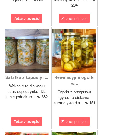
284
Zobacz przepis!
Zobacz przepis!
Sałatka z kapusty i...
Rewelacyjne ogórki
w...
Wakacje to dla wielu
czas odpoczynku. Dla
Ogórki z przyprawą
mnie jednak to...
⇖ 282
gyros to ciekawa
alternatywa dla...
⇖ 151
Zobacz przepis!
Zobacz przepis!