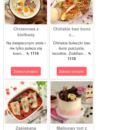
Chrzanowa z
Chińskie bao buns
kiełbasą
z...
Na świątecznym stole i
Chińskie bułeczki bao
nie tylko poleca się
buns puszyste,
krem...
⇖ 1114
leciutkie. Zrobiłam...
⇖
1110
Zobacz przepis!
Zobacz przepis!
Zapiekana
Malinowy tort z