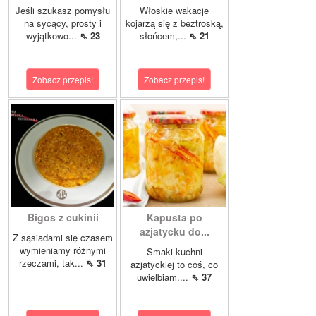
Jeśli szukasz pomysłu
Włoskie wakacje
na sycący, prosty i
kojarzą się z beztroską,
wyjątkowo...
⇖ 23
słońcem,...
⇖ 21
Zobacz przepis!
Zobacz przepis!
Bigos z cukinii
Kapusta po
azjatycku do...
Z sąsiadami się czasem
wymieniamy różnymi
Smaki kuchni
rzeczami, tak...
⇖ 31
azjatyckiej to coś, co
uwielbiam....
⇖ 37