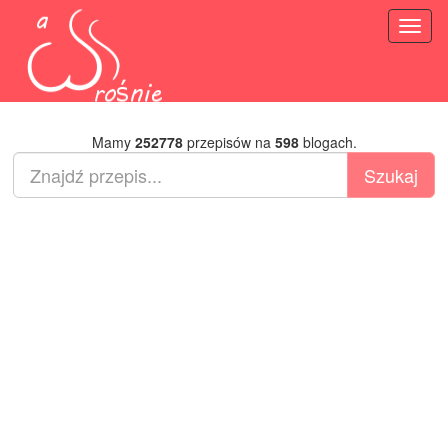
Toggl
naviga
Mamy
252778
przepisów na
598
blogach.