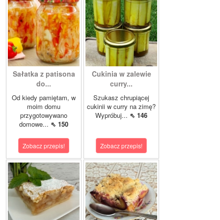
Sałatka z patisona
Cukinia w zalewie
do...
curry...
Od kiedy pamiętam, w
Szukasz chrupiącej
moim domu
cukinii w curry na zimę?
przygotowywano
Wypróbuj...
⇖ 146
domowe...
⇖ 150
Zobacz przepis!
Zobacz przepis!