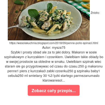
Źródło:
https://wesolakuchnia.blogspot.com/2018/09/penne-pollo-spinaci.html
Autor: mysza75
Szybki i prosty obiad ale za to jaki dobry. Makaron w sosie
szpinakowym z kurczakiem i czosnkiem. Uwielbiam takie obiady bo
w swojej prostocie sa obledne w smaku. Uwielbiam szpinak wiec
staram sie go przygotowywac od czasu do czasu.250 g makaronu
penne1 piers z kurczaka3 zabki czosnku250 g szpinaku baby1
cebula250 ml smietany 30 %3 lyzki startego parmezanumaslo
klarowanesol...
Zobacz cały przepis...