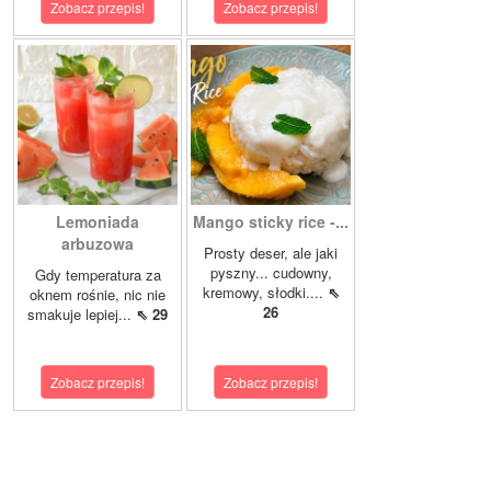
Zobacz przepis!
Zobacz przepis!
Lemoniada
Mango sticky rice -...
arbuzowa
Prosty deser, ale jaki
pyszny... cudowny,
Gdy temperatura za
kremowy, słodki....
⇖
oknem rośnie, nic nie
26
smakuje lepiej...
⇖ 29
Zobacz przepis!
Zobacz przepis!