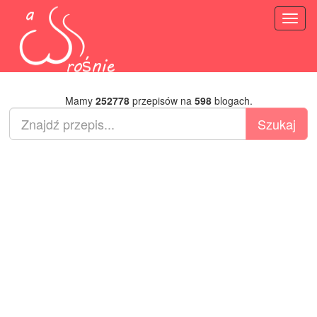
Toggl
naviga
Mamy
252778
przepisów na
598
blogach.