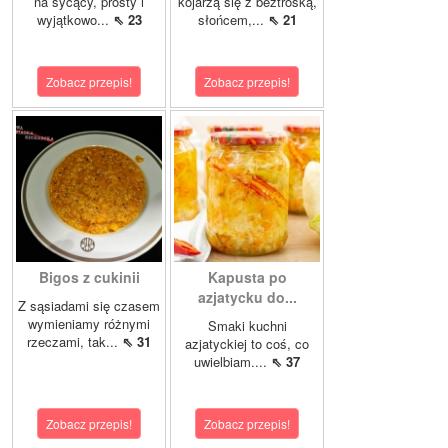
na sycący, prosty i
kojarzą się z beztroską,
wyjątkowo...
⇖ 23
słońcem,...
⇖ 21
Zobacz przepis!
Zobacz przepis!
Bigos z cukinii
Kapusta po
azjatycku do...
Z sąsiadami się czasem
wymieniamy różnymi
Smaki kuchni
rzeczami, tak...
⇖ 31
azjatyckiej to coś, co
uwielbiam....
⇖ 37
Zobacz przepis!
Zobacz przepis!