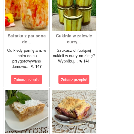
Sałatka z patisona
Cukinia w zalewie
do...
curry...
Od kiedy pamiętam, w
Szukasz chrupiącej
moim domu
cukinii w curry na zimę?
przygotowywano
Wypróbuj...
⇖ 141
domowe...
⇖ 147
Zobacz przepis!
Zobacz przepis!