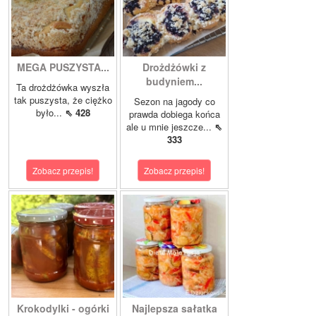
MEGA PUSZYSTA...
Drożdżówki z
budyniem...
Ta drożdżówka wyszła
tak puszysta, że ciężko
Sezon na jagody co
było...
⇖ 428
prawda dobiega końca
ale u mnie jeszcze...
⇖
333
Zobacz przepis!
Zobacz przepis!
Krokodylki - ogórki
Najlepsza sałatka