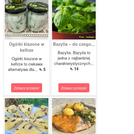
Ogórki kiszone w
Bazylia – do czego...
kefirze
Bazylia. Bazylia to
jedna z najbardziej
Ogórki kiszone w
charakterystycznych...
kefirze to ciekawa
⇖ 14
alternatywa dla...
⇖ 5
Zobacz przepis!
Zobacz przepis!