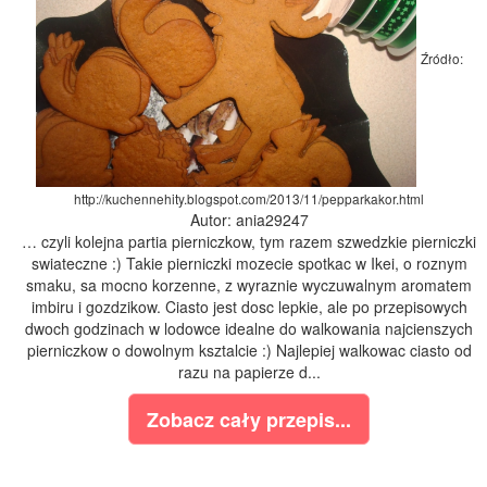
Źródło:
http://kuchennehity.blogspot.com/2013/11/pepparkakor.html
Autor: ania29247
… czyli kolejna partia pierniczkow, tym razem szwedzkie pierniczki
swiateczne :) Takie pierniczki mozecie spotkac w Ikei, o roznym
smaku, sa mocno korzenne, z wyraznie wyczuwalnym aromatem
imbiru i gozdzikow. Ciasto jest dosc lepkie, ale po przepisowych
dwoch godzinach w lodowce idealne do walkowania najcienszych
pierniczkow o dowolnym ksztalcie :) Najlepiej walkowac ciasto od
razu na papierze d...
Zobacz cały przepis...