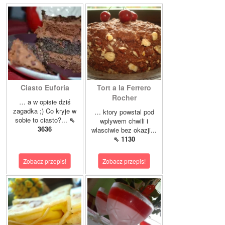
Ciasto Euforia
Tort a la Ferrero
Rocher
… a w opisie dziś
zagadka ;) Co kryje w
… ktory powstal pod
sobie to ciasto?...
⇖
wplywem chwili i
3636
wlasciwie bez okazji...
⇖ 1130
Zobacz przepis!
Zobacz przepis!