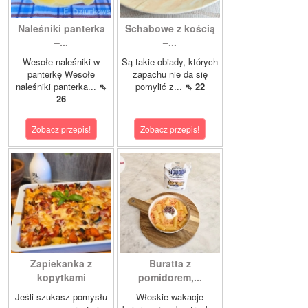
Naleśniki panterka
Schabowe z kością
–...
–...
Wesołe naleśniki w
Są takie obiady, których
panterkę Wesołe
zapachu nie da się
naleśniki panterka...
⇖
pomylić z...
⇖ 22
26
Zobacz przepis!
Zobacz przepis!
Zapiekanka z
Buratta z
kopytkami
pomidorem,...
Jeśli szukasz pomysłu
Włoskie wakacje