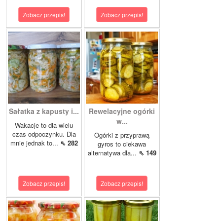
Zobacz przepis!
Zobacz przepis!
Sałatka z kapusty i...
Rewelacyjne ogórki
w...
Wakacje to dla wielu
czas odpoczynku. Dla
Ogórki z przyprawą
mnie jednak to...
⇖ 282
gyros to ciekawa
alternatywa dla...
⇖ 149
Zobacz przepis!
Zobacz przepis!