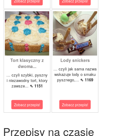
Zobacz przepis!
Zobacz przepis!
Tort klasyczny z
Lody snickers
dwoma...
… czyli jak sama nazwa
wskazuje lody o smaku
… czyli szybki, pyszny
pysznego,...
⇖ 1169
i niezawodny tort, ktory
zawsze...
⇖ 1151
Zobacz przepis!
Zobacz przepis!
Przepisy na czasie