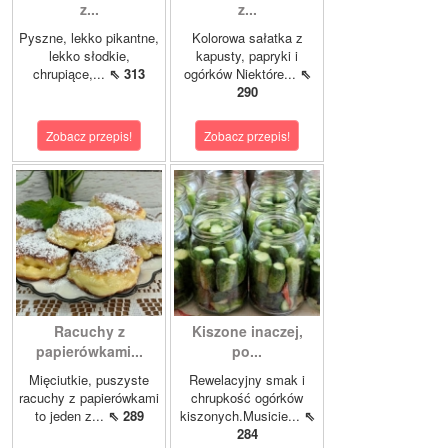
z...
z...
Pyszne, lekko pikantne,
Kolorowa sałatka z
lekko słodkie,
kapusty, papryki i
chrupiące,...
⇖ 313
ogórków Niektóre...
⇖
290
Zobacz przepis!
Zobacz przepis!
Racuchy z
Kiszone inaczej,
papierówkami...
po...
Mięciutkie, puszyste
Rewelacyjny smak i
racuchy z papierówkami
chrupkość ogórków
to jeden z...
⇖ 289
kiszonych.Musicie...
⇖
284