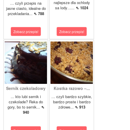
najlepsze dla ochlody
… czyli przepis na
sa lody…...
⇖ 1024
jasne ciasto, idealne do
przekladania...
⇖ 788
Zobacz przepis!
Zobacz przepis!
Sernik czekoladowy
Kostka razowo –...
... kto lubi sernik i
… czyli bardzo szybkie,
czekolade? Reka do
bardzo proste i bardzo
gory, bo to sernik...
⇖
zdrowe...
⇖ 913
940