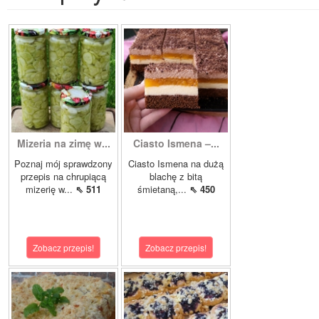
Mizeria na zimę w...
Ciasto Ismena –...
Poznaj mój sprawdzony
Ciasto Ismena na dużą
przepis na chrupiącą
blachę z bitą
mizerię w...
⇖ 511
śmietaną,...
⇖ 450
Zobacz przepis!
Zobacz przepis!