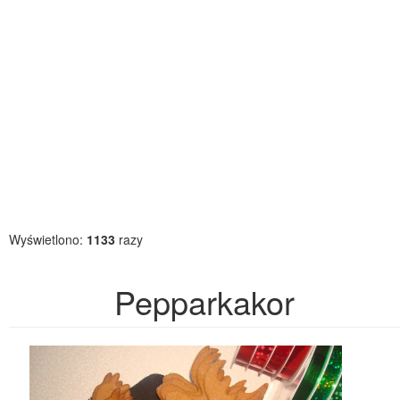
Wyświetlono:
1133
razy
Pepparkakor