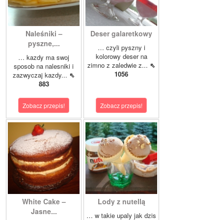
Naleśniki –
Deser galaretkowy
pyszne,...
… czyli pyszny i
kolorowy deser na
… kazdy ma swoj
zimno z zaledwie z...
⇖
sposob na nalesniki i
1056
zazwyczaj kazdy...
⇖
883
Zobacz przepis!
Zobacz przepis!
White Cake –
Lody z nutellą
Jasne...
… w takie upaly jak dzis