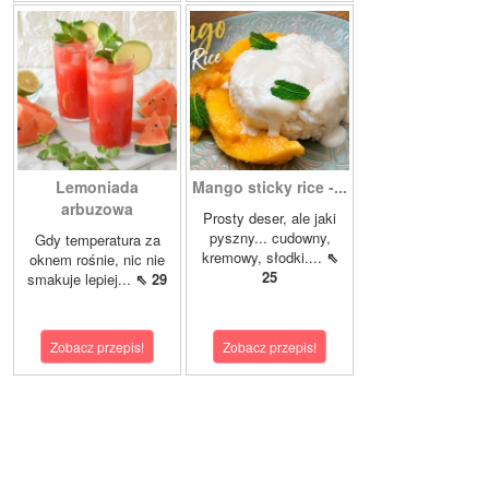
Lemoniada
Mango sticky rice -...
arbuzowa
Prosty deser, ale jaki
pyszny... cudowny,
Gdy temperatura za
kremowy, słodki....
⇖
oknem rośnie, nic nie
25
smakuje lepiej...
⇖ 29
Zobacz przepis!
Zobacz przepis!