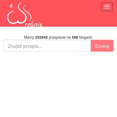
Toggl
naviga
Mamy
252845
przepisów na
598
blogach.