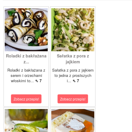
Roladki z bakłażana
Sałatka z pora z
z...
jajkiem
Roladki z bakłażana z
Sałatka z pora z jajkiem
serem i orzechami
to jedna z prostszych
włoskimi to...
⇖ 7
i...
⇖ 7
Zobacz przepis!
Zobacz przepis!