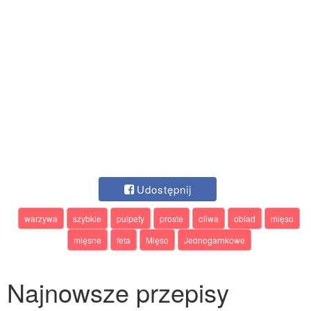
Udostępnij
warzywa
szybkie
pulpety
proste
oliwa
obiad
mięso
mięsne
feta
Mięso
Jednogarnkowe
Najnowsze przepisy