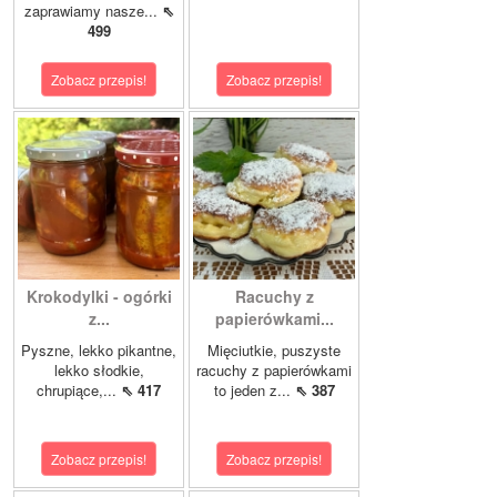
zaprawiamy nasze...
⇖
499
Zobacz przepis!
Zobacz przepis!
Krokodylki - ogórki
Racuchy z
z...
papierówkami...
Pyszne, lekko pikantne,
Mięciutkie, puszyste
lekko słodkie,
racuchy z papierówkami
chrupiące,...
⇖ 417
to jeden z...
⇖ 387
Zobacz przepis!
Zobacz przepis!