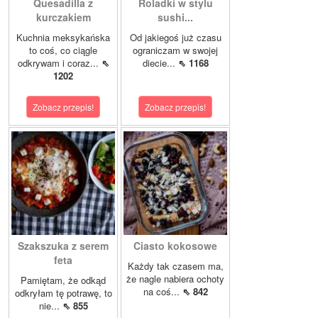
Quesadilla z
Roladki w stylu
kurczakiem
sushi...
Kuchnia meksykańska
Od jakiegoś już czasu
to coś, co ciągle
ograniczam w swojej
odkrywam i coraz...
⇖
diecie...
⇖ 1168
1202
Zobacz przepis!
Zobacz przepis!
Szakszuka z serem
Ciasto kokosowe
feta
Każdy tak czasem ma,
że nagle nabiera ochoty
Pamiętam, że odkąd
na coś...
⇖ 842
odkryłam tę potrawę, to
nie...
⇖ 855