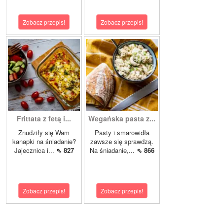
Zobacz przepis!
Zobacz przepis!
Frittata z fetą i...
Wegańska pasta z...
Znudziły się Wam
Pasty i smarowidła
kanapki na śniadanie?
zawsze się sprawdzą.
Jajecznica i...
⇖ 827
Na śniadanie,...
⇖ 866
Zobacz przepis!
Zobacz przepis!