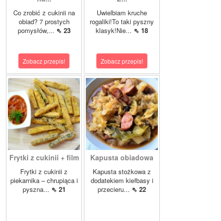
Co zrobić z cukinii na
Uwielbiam kruche
obiad? 7 prostych
rogaliki!To taki pyszny
pomysłów,...
⇖ 23
klasyk!Nie...
⇖ 18
Zobacz przepis!
Zobacz przepis!
Frytki z cukinii + film
Kapusta obiadowa
Frytki z cukinii z
Kapusta stożkowa z
piekarnika – chrupiąca i
dodatekiem kiełbasy i
pyszna...
⇖ 21
przecieru...
⇖ 22