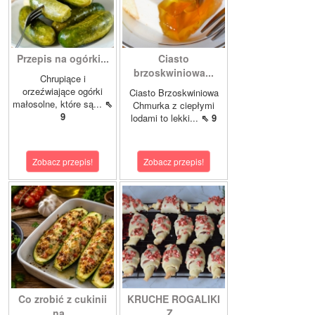
Przepis na ogórki...
Ciasto
brzoskwiniowa...
Chrupiące i
orzeźwiające ogórki
Ciasto Brzoskwiniowa
małosolne, które są...
⇖
Chmurka z ciepłymi
9
lodami to lekki...
⇖ 9
Zobacz przepis!
Zobacz przepis!
Co zrobić z cukinii
KRUCHE ROGALIKI
na...
Z...