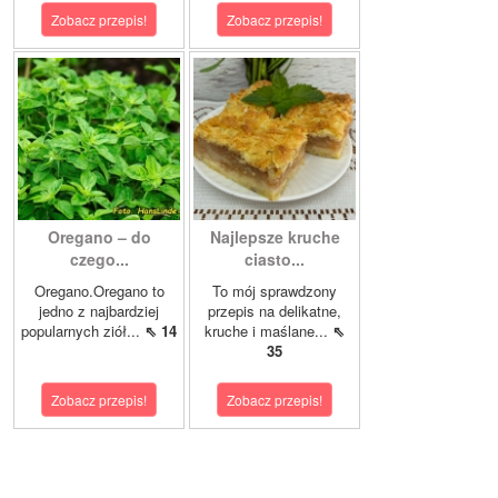
Zobacz przepis!
Zobacz przepis!
Oregano – do
Najlepsze kruche
czego...
ciasto...
Oregano.Oregano to
To mój sprawdzony
jedno z najbardziej
przepis na delikatne,
popularnych ziół...
⇖ 14
kruche i maślane...
⇖
35
Zobacz przepis!
Zobacz przepis!