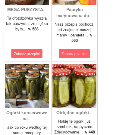
MEGA PUSZYSTA...
Papryka
marynowana do...
Ta drożdżówka wyszła
tak puszysta, że ciężko
Nasz przepis pochodzi
było...
⇖ 566
od znajomej naszej
mamy i pamięta...
⇖
560
Zobacz przepis!
Zobacz przepis!
Ogórki konserwowe
Obłędne ogórki...
na...
Robię te ogórki już
trzeci rok, są pyszne.
Jak co roku według tej
Zdecydowanie...
⇖ 448
samej receptury