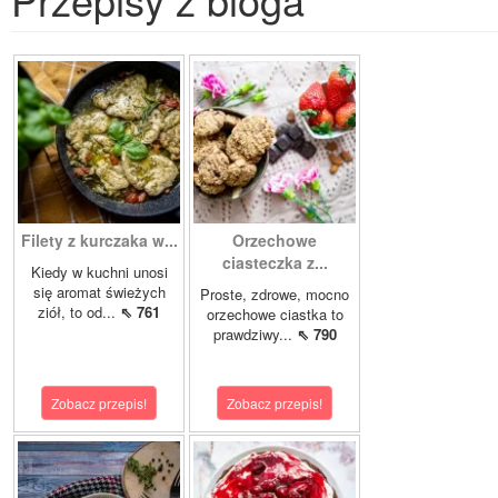
Filety z kurczaka w...
Orzechowe
ciasteczka z...
Kiedy w kuchni unosi
się aromat świeżych
Proste, zdrowe, mocno
ziół, to od...
⇖ 761
orzechowe ciastka to
prawdziwy...
⇖ 790
Zobacz przepis!
Zobacz przepis!