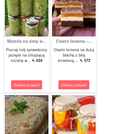
Mizeria na zimę w...
Ciasto Ismena –...
Poznaj mój sprawdzony
Ciasto Ismena na dużą
przepis na chrupiącą
blachę z bitą
mizerię w...
⇖ 634
śmietaną,...
⇖ 572
Zobacz przepis!
Zobacz przepis!