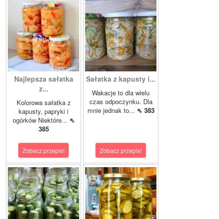
Najlepsza sałatka
Sałatka z kapusty i...
z...
Wakacje to dla wielu
czas odpoczynku. Dla
Kolorowa sałatka z
mnie jednak to...
⇖ 383
kapusty, papryki i
ogórków Niektóre...
⇖
385
Zobacz przepis!
Zobacz przepis!