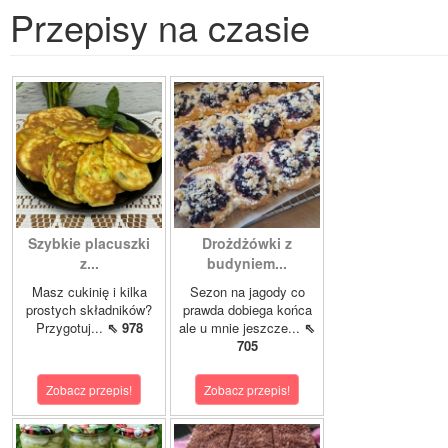
Przepisy na czasie
Szybkie placuszki
Drożdżówki z
z...
budyniem...
Masz cukinię i kilka
Sezon na jagody co
prostych składników?
prawda dobiega końca
Przygotuj...
⇖ 978
ale u mnie jeszcze...
⇖
705
Zobacz przepis!
Zobacz przepis!