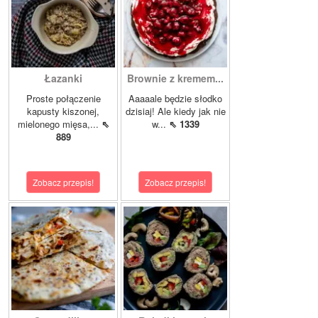
Łazanki
Brownie z kremem...
Proste połączenie
Aaaaale będzie słodko
kapusty kiszonej,
dzisiaj! Ale kiedy jak nie
mielonego mięsa,...
⇖
w...
⇖ 1339
889
Zobacz przepis!
Zobacz przepis!