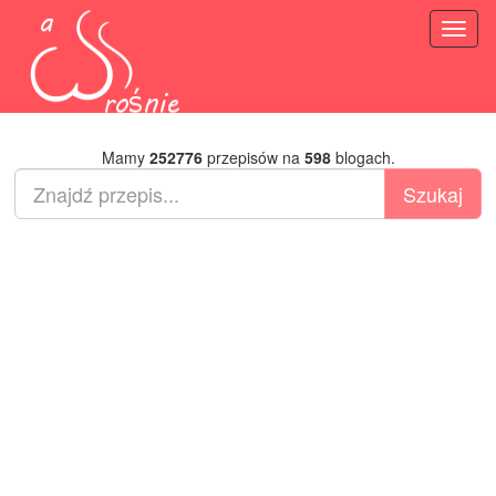
Toggl
naviga
Mamy
252776
przepisów na
598
blogach.