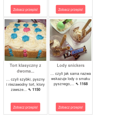
Zobacz przepis!
Zobacz przepis!
Tort klasyczny z
Lody snickers
dwoma...
… czyli jak sama nazwa
wskazuje lody o smaku
… czyli szybki, pyszny
pysznego,...
⇖ 1168
i niezawodny tort, ktory
zawsze...
⇖ 1150
Zobacz przepis!
Zobacz przepis!