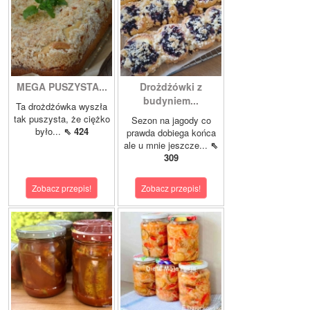
MEGA PUSZYSTA...
Drożdżówki z
budyniem...
Ta drożdżówka wyszła
tak puszysta, że ciężko
Sezon na jagody co
było...
⇖ 424
prawda dobiega końca
ale u mnie jeszcze...
⇖
309
Zobacz przepis!
Zobacz przepis!