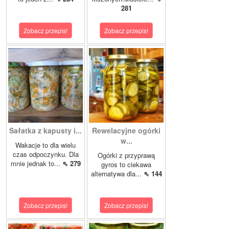
281
Zobacz przepis!
Zobacz przepis!
Sałatka z kapusty i...
Rewelacyjne ogórki
w...
Wakacje to dla wielu
czas odpoczynku. Dla
Ogórki z przyprawą
mnie jednak to...
⇖ 279
gyros to ciekawa
alternatywa dla...
⇖ 144
Zobacz przepis!
Zobacz przepis!