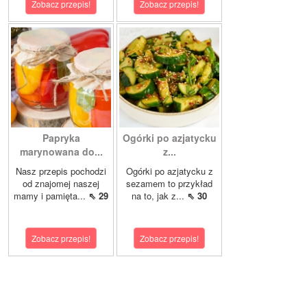
Zobacz przepis!
Zobacz przepis!
Papryka
Ogórki po azjatycku
marynowana do...
z...
Nasz przepis pochodzi
Ogórki po azjatycku z
od znajomej naszej
sezamem to przykład
mamy i pamięta...
⇖ 29
na to, jak z...
⇖ 30
Zobacz przepis!
Zobacz przepis!