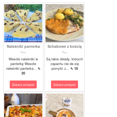
Naleśniki panterka
Schabowe z kością
–...
–...
Wesołe naleśniki w
Są takie obiady, których
panterkę Wesołe
zapachu nie da się
naleśniki panterka...
⇖
pomylić z...
⇖ 18
20
Zobacz przepis!
Zobacz przepis!