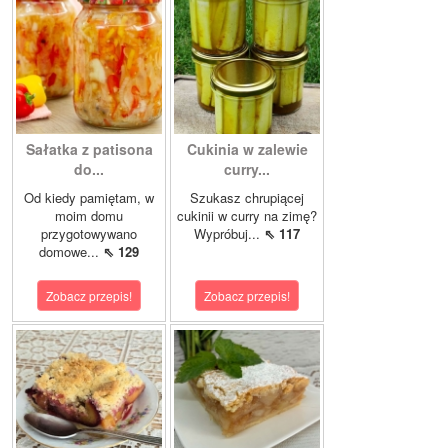
Sałatka z patisona
Cukinia w zalewie
do...
curry...
Od kiedy pamiętam, w
Szukasz chrupiącej
moim domu
cukinii w curry na zimę?
przygotowywano
Wypróbuj...
⇖ 117
domowe...
⇖ 129
Zobacz przepis!
Zobacz przepis!