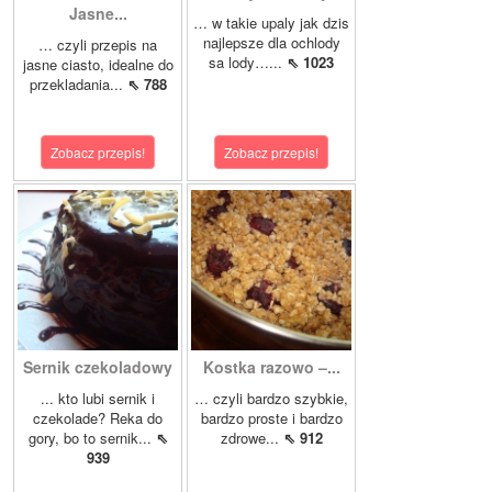
Jasne...
… w takie upaly jak dzis
najlepsze dla ochlody
… czyli przepis na
sa lody…...
⇖ 1023
jasne ciasto, idealne do
przekladania...
⇖ 788
Zobacz przepis!
Zobacz przepis!
Sernik czekoladowy
Kostka razowo –...
... kto lubi sernik i
… czyli bardzo szybkie,
czekolade? Reka do
bardzo proste i bardzo
gory, bo to sernik...
⇖
zdrowe...
⇖ 912
939