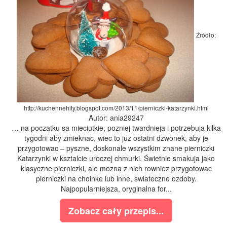
Źródło:
http://kuchennehity.blogspot.com/2013/11/pierniczki-katarzynki.html
Autor: ania29247
… na poczatku sa mieciutkie, pozniej twardnieja i potrzebuja kilka
tygodni aby zmieknac, wiec to juz ostatni dzwonek, aby je
przygotowac – pyszne, doskonale wszystkim znane pierniczki
Katarzynki w ksztalcie uroczej chmurki. Świetnie smakuja jako
klasyczne pierniczki, ale mozna z nich rowniez przygotowac
pierniczki na choinke lub inne, swiateczne ozdoby.
Najpopularniejsza, oryginalna for...
Zobacz cały przepis...