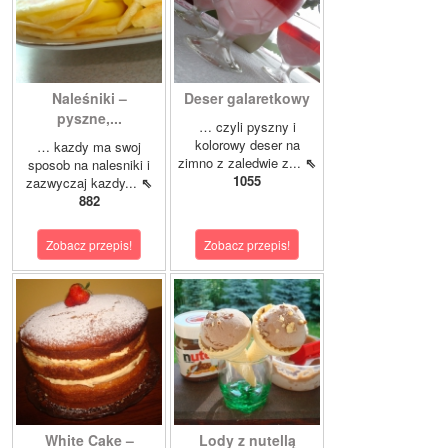
Naleśniki –
Deser galaretkowy
pyszne,...
… czyli pyszny i
kolorowy deser na
… kazdy ma swoj
zimno z zaledwie z...
⇖
sposob na nalesniki i
1055
zazwyczaj kazdy...
⇖
882
Zobacz przepis!
Zobacz przepis!
White Cake –
Lody z nutellą