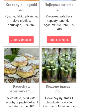
Krokodylki - ogórki
Najlepsza sałatka
z...
z...
Pyszne, lekko pikantne,
Kolorowa sałatka z
lekko słodkie,
kapusty, papryki i
chrupiące,...
⇖ 307
ogórków Niektóre...
⇖
289
Zobacz przepis!
Zobacz przepis!
Racuchy z
Kiszone inaczej,
papierówkami...
po...
Mięciutkie, puszyste
Rewelacyjny smak i
racuchy z papierówkami
chrupkość ogórków
to jeden z...
⇖ 284
kiszonych.Musicie...
⇖