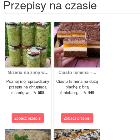
Przepisy na czasie
Mizeria na zimę w...
Ciasto Ismena –...
Poznaj mój sprawdzony
Ciasto Ismena na dużą
przepis na chrupiącą
blachę z bitą
mizerię w...
⇖ 508
śmietaną,...
⇖ 449
Zobacz przepis!
Zobacz przepis!