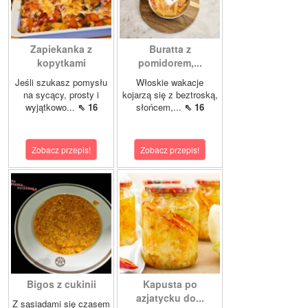
Zapiekanka z
Buratta z
kopytkami
pomidorem,...
Jeśli szukasz pomysłu
Włoskie wakacje
na sycący, prosty i
kojarzą się z beztroską,
wyjątkowo...
⇖ 16
słońcem,...
⇖ 16
Zobacz przepis!
Zobacz przepis!
Bigos z cukinii
Kapusta po
azjatycku do...
Z sąsiadami się czasem