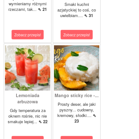
wymieniamy różnymi
Smaki kuchni
rzeczami, tak...
⇖ 21
azjatyckiej to coś, co
uwielbiam....
⇖ 31
Zobacz przepis!
Zobacz przepis!
Lemoniada
Mango sticky rice -...
arbuzowa
Prosty deser, ale jaki
pyszny... cudowny,
Gdy temperatura za
kremowy, słodki....
⇖
oknem rośnie, nic nie
23
smakuje lepiej...
⇖ 22