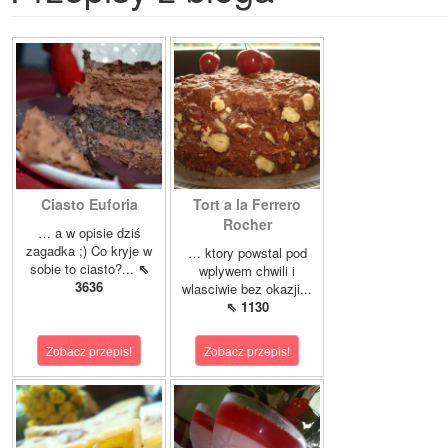
Ciasto Euforia
Tort a la Ferrero
Rocher
… a w opisie dziś
zagadka ;) Co kryje w
… ktory powstal pod
sobie to ciasto?...
⇖
wplywem chwili i
3636
wlasciwie bez okazji...
⇖ 1130
Zobacz przepis!
Zobacz przepis!