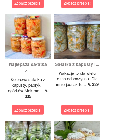
Zobacz przepis!
Zobacz przepis!
Najlepsza sałatka
Sałatka z kapusty i...
z...
Wakacje to dla wielu
czas odpoczynku. Dla
Kolorowa sałatka z
mnie jednak to...
⇖ 329
kapusty, papryki i
ogórków Niektóre...
⇖
335
Zobacz przepis!
Zobacz przepis!