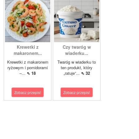
Krewetki z
Czy twaróg w
makaronem...
wiaderku...
Krewetki z makaronem
Twaróg w wiaderku to
ryżowym i pomidorami
ten produkt, który
–...
⇖ 18
„ratuje”...
⇖ 32
Zobacz przepis!
Zobacz przepis!