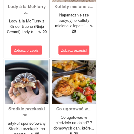
Lody à la McFlurry
Kotlety mielone z...
z...
Najsmaczniejsze
tradycyjne kotlety
Lody à la McFlurry z
mielone z łopatki...
⇖
Kinder Bueno (Ninja
28
Creami) Lody à...
⇖ 20
Zobacz przepis!
Zobacz przepis!
Słodkie przekąski
Co ugotować w...
na...
Co ugotować w
niedzielę na obiad? 7
artykuł sponsorowany
domowych dań, które...
Słodkie przekąski na
⇖ 28
podróż...
⇖ 25