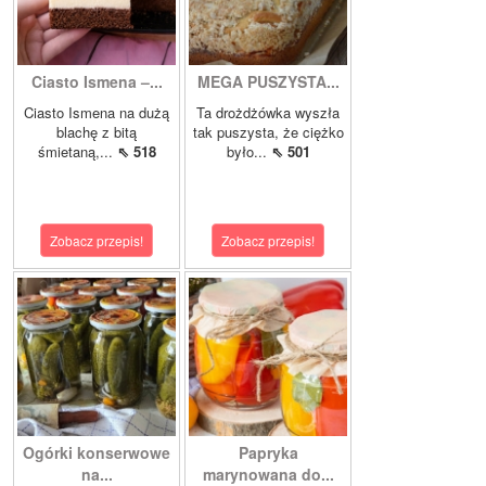
Ciasto Ismena –...
MEGA PUSZYSTA...
Ciasto Ismena na dużą
Ta drożdżówka wyszła
blachę z bitą
tak puszysta, że ciężko
śmietaną,...
⇖ 518
było...
⇖ 501
Zobacz przepis!
Zobacz przepis!
Ogórki konserwowe
Papryka
na...
marynowana do...