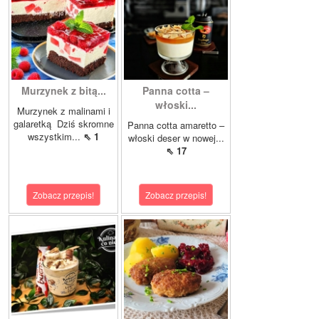
Murzynek z bitą...
Panna cotta –
włoski...
Murzynek z malinami i
galaretką Dziś skromne
Panna cotta amaretto –
wszystkim...
⇖ 1
włoski deser w nowej...
⇖ 17
Zobacz przepis!
Zobacz przepis!