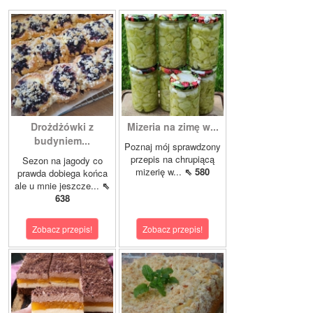
Drożdżówki z
Mizeria na zimę w...
budyniem...
Poznaj mój sprawdzony
przepis na chrupiącą
Sezon na jagody co
mizerię w...
⇖ 580
prawda dobiega końca
ale u mnie jeszcze...
⇖
638
Zobacz przepis!
Zobacz przepis!