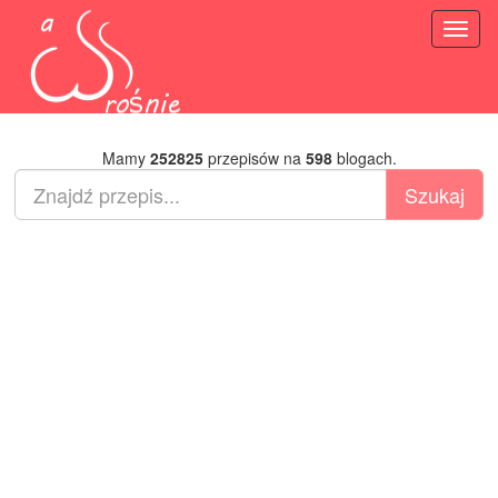
Toggl
naviga
Mamy
252825
przepisów na
598
blogach.