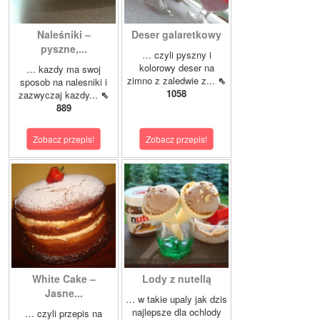
Naleśniki –
Deser galaretkowy
pyszne,...
… czyli pyszny i
kolorowy deser na
… kazdy ma swoj
zimno z zaledwie z...
⇖
sposob na nalesniki i
1058
zazwyczaj kazdy...
⇖
889
Zobacz przepis!
Zobacz przepis!
White Cake –
Lody z nutellą
Jasne...
… w takie upaly jak dzis
najlepsze dla ochlody
… czyli przepis na