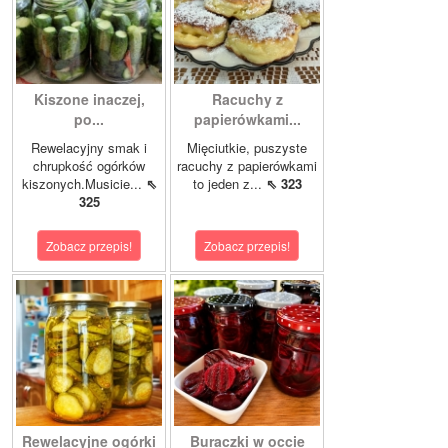
Kiszone inaczej,
Racuchy z
po...
papierówkami...
Rewelacyjny smak i
Mięciutkie, puszyste
chrupkość ogórków
racuchy z papierówkami
kiszonych.Musicie...
⇖
to jeden z...
⇖ 323
325
Zobacz przepis!
Zobacz przepis!
Rewelacyjne ogórki
Buraczki w occie