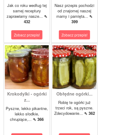
Jak co roku według tej
Nasz przepis pochodzi
samej receptury
od znajomej naszej
zaprawiamy nasze...
⇖
mamy i pamięta...
⇖
432
399
Zobacz przepis!
Zobacz przepis!
Krokodylki - ogórki
Obłędne ogórki...
z...
Robię te ogórki już
trzeci rok, są pyszne.
Pyszne, lekko pikantne,
Zdecydowanie...
⇖ 362
lekko słodkie,
chrupiące,...
⇖ 366