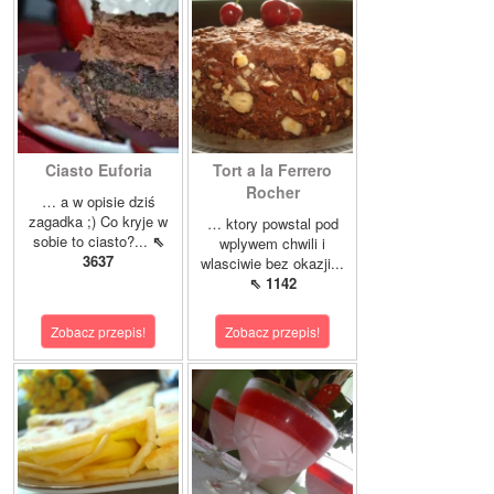
Ciasto Euforia
Tort a la Ferrero
Rocher
… a w opisie dziś
zagadka ;) Co kryje w
… ktory powstal pod
sobie to ciasto?...
⇖
wplywem chwili i
3637
wlasciwie bez okazji...
⇖ 1142
Zobacz przepis!
Zobacz przepis!