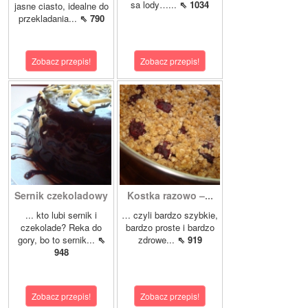
sa lody…...
⇖ 1034
jasne ciasto, idealne do
przekladania...
⇖ 790
Zobacz przepis!
Zobacz przepis!
Sernik czekoladowy
Kostka razowo –...
... kto lubi sernik i
… czyli bardzo szybkie,
czekolade? Reka do
bardzo proste i bardzo
gory, bo to sernik...
⇖
zdrowe...
⇖ 919
948
Zobacz przepis!
Zobacz przepis!