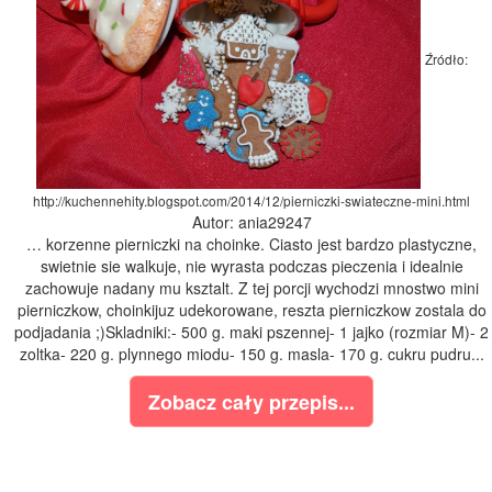
Źródło:
http://kuchennehity.blogspot.com/2014/12/pierniczki-swiateczne-mini.html
Autor: ania29247
… korzenne pierniczki na choinke. Ciasto jest bardzo plastyczne,
swietnie sie walkuje, nie wyrasta podczas pieczenia i idealnie
zachowuje nadany mu ksztalt. Z tej porcji wychodzi mnostwo mini
pierniczkow, choinkijuz udekorowane, reszta pierniczkow zostala do
podjadania ;)Skladniki:- 500 g. maki pszennej- 1 jajko (rozmiar M)- 2
zoltka- 220 g. plynnego miodu- 150 g. masla- 170 g. cukru pudru...
Zobacz cały przepis...