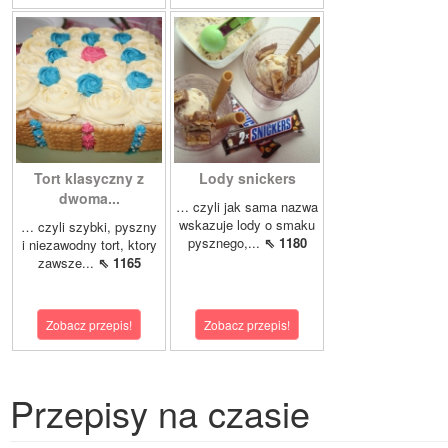
Tort klasyczny z
Lody snickers
dwoma...
… czyli jak sama nazwa
wskazuje lody o smaku
… czyli szybki, pyszny
pysznego,...
⇖ 1180
i niezawodny tort, ktory
zawsze...
⇖ 1165
Zobacz przepis!
Zobacz przepis!
Przepisy na czasie