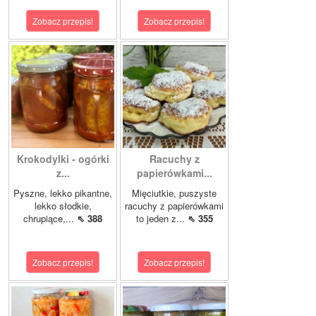
Zobacz przepis!
Zobacz przepis!
Krokodylki - ogórki
Racuchy z
z...
papierówkami...
Pyszne, lekko pikantne,
Mięciutkie, puszyste
lekko słodkie,
racuchy z papierówkami
chrupiące,...
⇖ 388
to jeden z...
⇖ 355
Zobacz przepis!
Zobacz przepis!