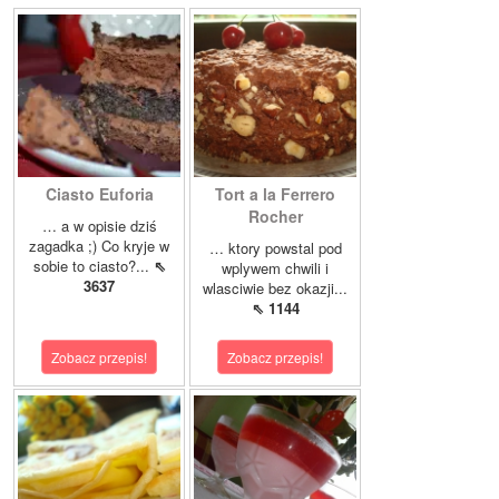
Ciasto Euforia
Tort a la Ferrero
Rocher
… a w opisie dziś
zagadka ;) Co kryje w
… ktory powstal pod
sobie to ciasto?...
⇖
wplywem chwili i
3637
wlasciwie bez okazji...
⇖ 1144
Zobacz przepis!
Zobacz przepis!