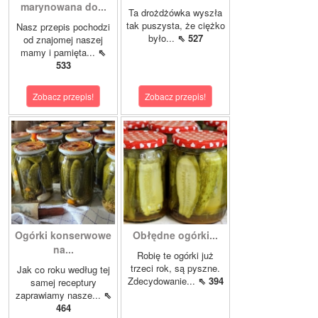
marynowana do...
Ta drożdżówka wyszła
tak puszysta, że ciężko
Nasz przepis pochodzi
było...
⇖ 527
od znajomej naszej
mamy i pamięta...
⇖
533
Zobacz przepis!
Zobacz przepis!
Ogórki konserwowe
Obłędne ogórki...
na...
Robię te ogórki już
trzeci rok, są pyszne.
Jak co roku według tej
Zdecydowanie...
⇖ 394
samej receptury
zaprawiamy nasze...
⇖
464