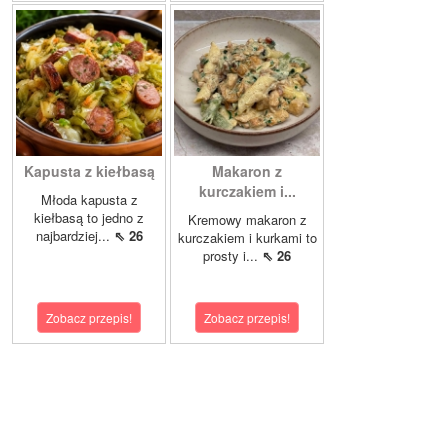
Kapusta z kiełbasą
Makaron z
kurczakiem i...
Młoda kapusta z
kiełbasą to jedno z
Kremowy makaron z
najbardziej...
⇖ 26
kurczakiem i kurkami to
prosty i...
⇖ 26
Zobacz przepis!
Zobacz przepis!