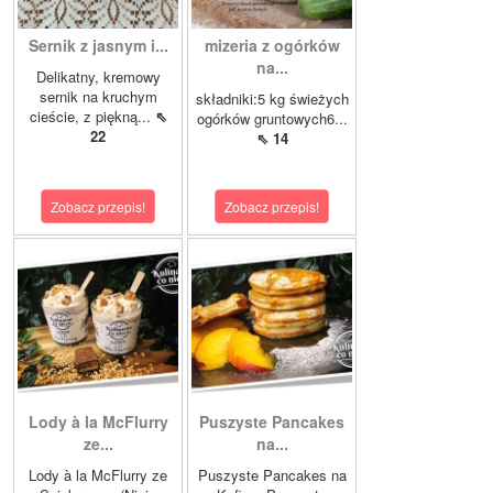
Sernik z jasnym i...
mizeria z ogórków
na...
Delikatny, kremowy
sernik na kruchym
składniki:5 kg świeżych
cieście, z piękną...
⇖
ogórków gruntowych6...
22
⇖ 14
Zobacz przepis!
Zobacz przepis!
Lody à la McFlurry
Puszyste Pancakes
ze...
na...
Lody à la McFlurry ze
Puszyste Pancakes na