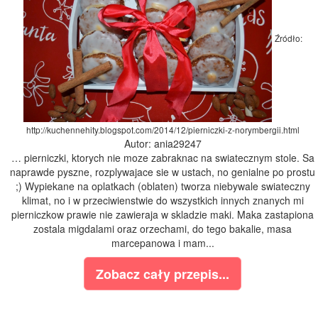
Źródło:
http://kuchennehity.blogspot.com/2014/12/pierniczki-z-norymbergii.html
Autor: ania29247
… pierniczki, ktorych nie moze zabraknac na swiatecznym stole. Sa
naprawde pyszne, rozplywajace sie w ustach, no genialne po prostu
;) Wypiekane na oplatkach (oblaten) tworza niebywale swiateczny
klimat, no i w przeciwienstwie do wszystkich innych znanych mi
pierniczkow prawie nie zawieraja w skladzie maki. Maka zastapiona
zostala migdalami oraz orzechami, do tego bakalie, masa
marcepanowa i mam...
Zobacz cały przepis...