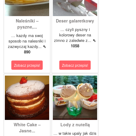
Naleśniki –
Deser galaretkowy
pyszne,...
… czyli pyszny i
kolorowy deser na
… kazdy ma swoj
zimno z zaledwie z...
⇖
sposob na nalesniki i
1058
zazwyczaj kazdy...
⇖
890
Zobacz przepis!
Zobacz przepis!
White Cake –
Lody z nutellą
Jasne...
… w takie upaly jak dzis