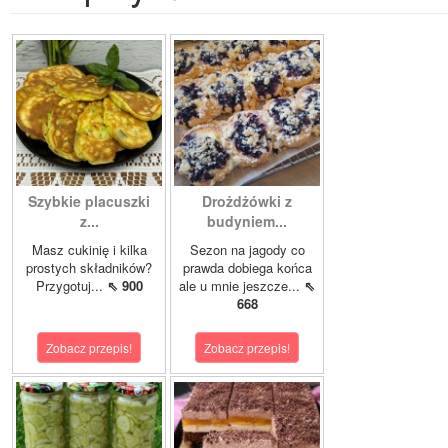
Szybkie placuszki
Drożdżówki z
z...
budyniem...
Masz cukinię i kilka
Sezon na jagody co
prostych składników?
prawda dobiega końca
Przygotuj...
⇖ 900
ale u mnie jeszcze...
⇖
668
Zobacz przepis!
Zobacz przepis!