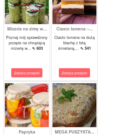
Mizeria na zimę w...
Ciasto Ismena –...
Poznaj mój sprawdzony
Ciasto Ismena na dużą
przepis na chrupiącą
blachę z bitą
mizerię w...
⇖ 603
śmietaną,...
⇖ 541
Zobacz przepis!
Zobacz przepis!
Papryka
MEGA PUSZYSTA...