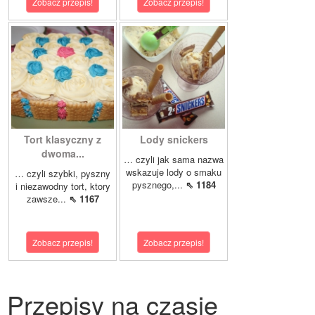
Zobacz przepis!
Zobacz przepis!
Tort klasyczny z
Lody snickers
dwoma...
… czyli jak sama nazwa
wskazuje lody o smaku
… czyli szybki, pyszny
pysznego,...
⇖ 1184
i niezawodny tort, ktory
zawsze...
⇖ 1167
Zobacz przepis!
Zobacz przepis!
Przepisy na czasie