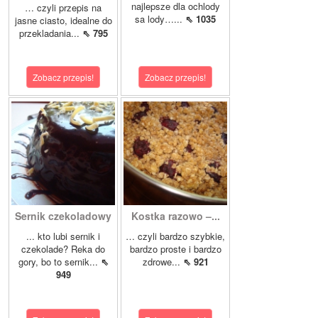
najlepsze dla ochlody
… czyli przepis na
sa lody…...
⇖ 1035
jasne ciasto, idealne do
przekladania...
⇖ 795
Zobacz przepis!
Zobacz przepis!
Sernik czekoladowy
Kostka razowo –...
... kto lubi sernik i
… czyli bardzo szybkie,
czekolade? Reka do
bardzo proste i bardzo
gory, bo to sernik...
⇖
zdrowe...
⇖ 921
949