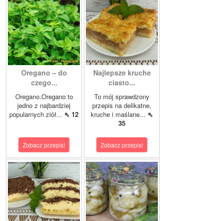
Oregano – do
Najlepsze kruche
czego...
ciasto...
Oregano.Oregano to
To mój sprawdzony
jedno z najbardziej
przepis na delikatne,
popularnych ziół...
⇖ 12
kruche i maślane...
⇖
35
Zobacz przepis!
Zobacz przepis!