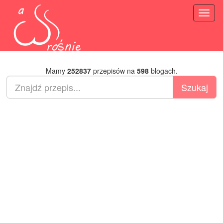
Toggl
naviga
Mamy
252837
przepisów na
598
blogach.