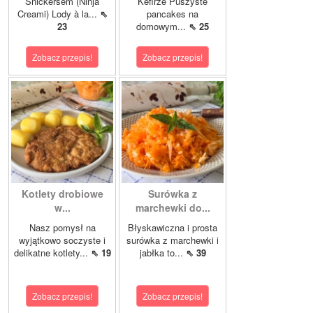
Snickersem (Ninja
Kefirze Puszyste
Creami) Lody à la...
⇖
pancakes na
23
domowym...
⇖ 25
Zobacz przepis!
Zobacz przepis!
Kotlety drobiowe
Surówka z
w...
marchewki do...
Nasz pomysł na
Błyskawiczna i prosta
wyjątkowo soczyste i
surówka z marchewki i
delikatne kotlety...
⇖ 19
jabłka to...
⇖ 39
Zobacz przepis!
Zobacz przepis!