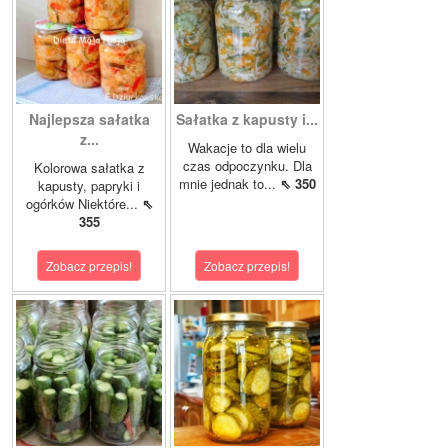
Najlepsza sałatka
Sałatka z kapusty i...
z...
Wakacje to dla wielu
czas odpoczynku. Dla
Kolorowa sałatka z
mnie jednak to...
⇖ 350
kapusty, papryki i
ogórków Niektóre...
⇖
355
Zobacz przepis!
Zobacz przepis!