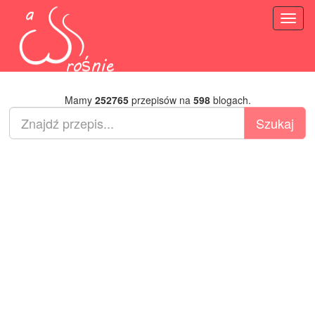
Toggl
naviga
Mamy
252765
przepisów na
598
blogach.