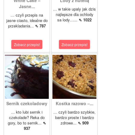
White Cake –
Lody z nutellą
Jasne...
… w takie upaly jak dzis
najlepsze dla ochlody
… czyli przepis na
sa lody…...
⇖ 1022
jasne ciasto, idealne do
przekladania...
⇖ 787
Zobacz przepis!
Zobacz przepis!
Sernik czekoladowy
Kostka razowo –...
... kto lubi sernik i
… czyli bardzo szybkie,
czekolade? Reka do
bardzo proste i bardzo
gory, bo to sernik...
⇖
zdrowe...
⇖ 909
937