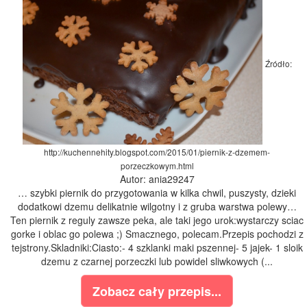
Źródło:
http://kuchennehity.blogspot.com/2015/01/piernik-z-dzemem-
porzeczkowym.html
Autor: ania29247
… szybki piernik do przygotowania w kilka chwil, puszysty, dzieki
dodatkowi dzemu delikatnie wilgotny i z gruba warstwa polewy…
Ten piernik z reguly zawsze peka, ale taki jego urok:wystarczy sciac
gorke i oblac go polewa ;) Smacznego, polecam.Przepis pochodzi z
tejstrony.Skladniki:Ciasto:- 4 szklanki maki pszennej- 5 jajek- 1 sloik
dzemu z czarnej porzeczki lub powidel sliwkowych (...
Zobacz cały przepis...