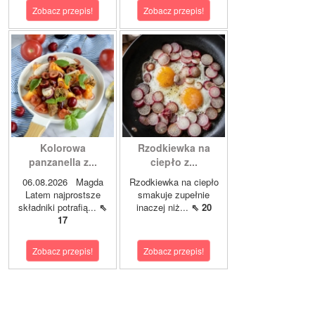
Zobacz przepis!
Zobacz przepis!
Kolorowa
Rzodkiewka na
panzanella z...
ciepło z...
06.08.2026 Magda
Rzodkiewka na ciepło
Latem najprostsze
smakuje zupełnie
składniki potrafią...
⇖
inaczej niż...
⇖ 20
17
Zobacz przepis!
Zobacz przepis!