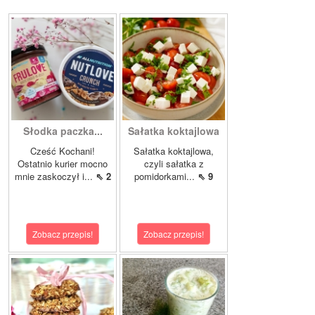
Słodka paczka...
Sałatka koktajlowa
Cześć Kochani!
Sałatka koktajlowa,
Ostatnio kurier mocno
czyli sałatka z
mnie zaskoczył i...
⇖ 2
pomidorkami...
⇖ 9
Zobacz przepis!
Zobacz przepis!