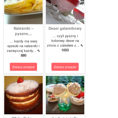
Naleśniki –
Deser galaretkowy
pyszne,...
… czyli pyszny i
kolorowy deser na
… kazdy ma swoj
zimno z zaledwie z...
⇖
sposob na nalesniki i
1053
zazwyczaj kazdy...
⇖
880
Zobacz przepis!
Zobacz przepis!