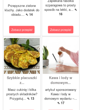
Zapiekana fasolka
szparagowa to prosty
Przepyszne zielone
sposób na lekki, a...
⇖
kluchy. Jako dodatek do
16
obiadu....
⇖ 14
Zobacz przepis!
Zobacz przepis!
Szybkie placuszki
Kawa i lody w
z...
domowym...
Masz cukinię i kilka
artykuł sponsorowany
prostych składników?
Kawa i lody w
Przygotuj...
⇖ 13
domowym wydaniu –...
⇖ 17