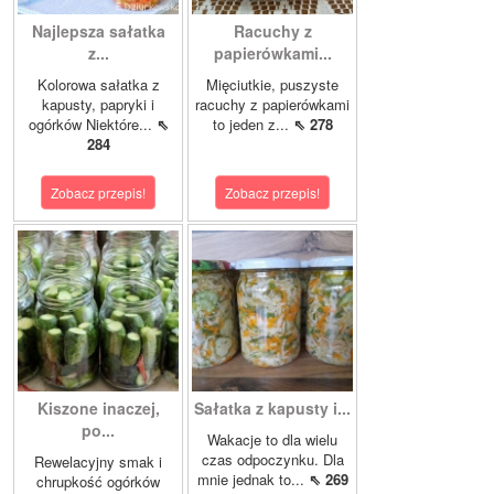
Najlepsza sałatka
Racuchy z
z...
papierówkami...
Kolorowa sałatka z
Mięciutkie, puszyste
kapusty, papryki i
racuchy z papierówkami
ogórków Niektóre...
⇖
to jeden z...
⇖ 278
284
Zobacz przepis!
Zobacz przepis!
Kiszone inaczej,
Sałatka z kapusty i...
po...
Wakacje to dla wielu
czas odpoczynku. Dla
Rewelacyjny smak i
mnie jednak to...
⇖ 269
chrupkość ogórków