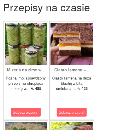
Przepisy na czasie
Mizeria na zimę w...
Ciasto Ismena –...
Poznaj mój sprawdzony
Ciasto Ismena na dużą
przepis na chrupiącą
blachę z bitą
mizerię w...
⇖ 485
śmietaną,...
⇖ 423
Zobacz przepis!
Zobacz przepis!