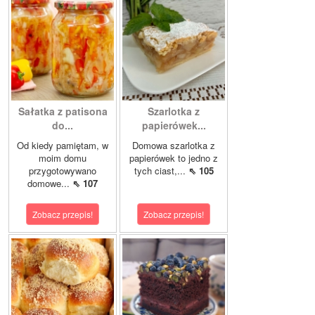
Sałatka z patisona
Szarlotka z
do...
papierówek...
Od kiedy pamiętam, w
Domowa szarlotka z
moim domu
papierówek to jedno z
przygotowywano
tych ciast,...
⇖ 105
domowe...
⇖ 107
Zobacz przepis!
Zobacz przepis!