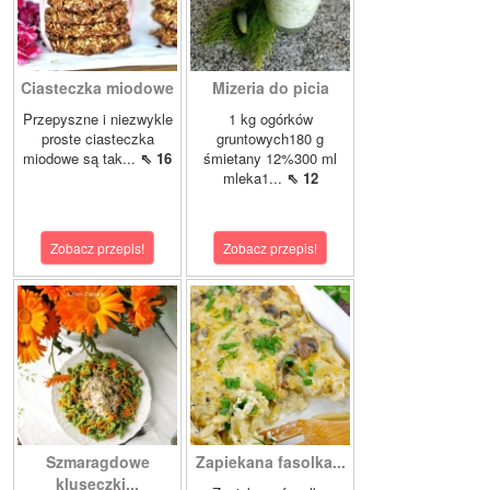
Ciasteczka miodowe
Mizeria do picia
Przepyszne i niezwykle
1 kg ogórków
proste ciasteczka
gruntowych180 g
miodowe są tak...
⇖ 16
śmietany 12%300 ml
mleka1...
⇖ 12
Zobacz przepis!
Zobacz przepis!
Szmaragdowe
Zapiekana fasolka...
kluseczki...