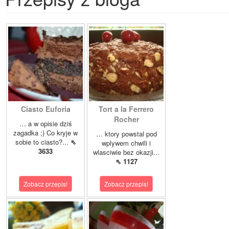
Ciasto Euforia
Tort a la Ferrero
Rocher
… a w opisie dziś
zagadka ;) Co kryje w
… ktory powstal pod
sobie to ciasto?...
⇖
wplywem chwili i
3633
wlasciwie bez okazji...
⇖ 1127
Zobacz przepis!
Zobacz przepis!