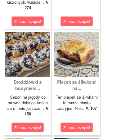
kiszonych.Musicie...
⇖
274
Zobacz przepis!
Zobacz przepis!
Drożdżówki z
Placek ze śliwkami
budyniem...
na...
Sezon na jagody co
Ten placek ze śliwkami
prawda dobiega końca
to nasze ciasto
ale u mnie jeszcze...
⇖
awaryjne. Nie...
⇖ 107
150
Zobacz przepis!
Zobacz przepis!