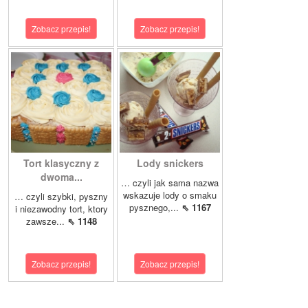
Zobacz przepis!
Zobacz przepis!
Tort klasyczny z
Lody snickers
dwoma...
… czyli jak sama nazwa
wskazuje lody o smaku
… czyli szybki, pyszny
pysznego,...
⇖ 1167
i niezawodny tort, ktory
zawsze...
⇖ 1148
Zobacz przepis!
Zobacz przepis!