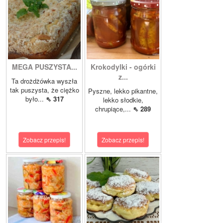
MEGA PUSZYSTA...
Krokodylki - ogórki
z...
Ta drożdżówka wyszła
tak puszysta, że ciężko
Pyszne, lekko pikantne,
było...
⇖ 317
lekko słodkie,
chrupiące,...
⇖ 289
Zobacz przepis!
Zobacz przepis!