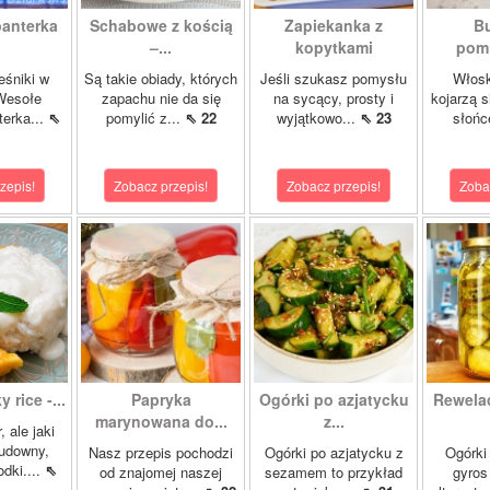
panterka
Schabowe z kością
Zapiekanka z
Bu
–...
kopytkami
pomi
eśniki w
Są takie obiady, których
Jeśli szukasz pomysłu
Włosk
Wesołe
zapachu nie da się
na sycący, prosty i
kojarzą s
terka...
⇖
pomylić z...
⇖ 22
wyjątkowo...
⇖ 23
słońc
zepis!
Zobacz przepis!
Zobacz przepis!
Zoba
 rice -...
Papryka
Ogórki po azjatycku
Rewela
marynowana do...
z...
, ale jaki
cudowny,
Nasz przepis pochodzi
Ogórki po azjatycku z
Ogórki
dki....
⇖
od znajomej naszej
sezamem to przykład
gyros