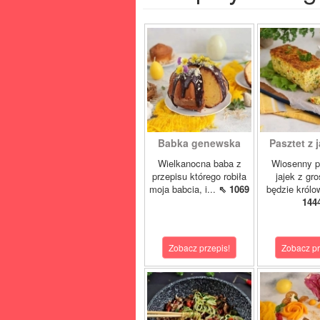
Babka genewska
Pasztet z j
Wielkanocna baba z
Wiosenny p
przepisu którego robiła
jajek z gr
moja babcia, i...
⇖ 1069
będzie królo
144
Zobacz przepis!
Zobacz pr