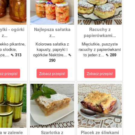
lki - ogórki
Najlepsza sałatka
Racuchy z
z...
z...
papierówkami...
ekko pikantne,
Kolorowa sałatka z
Mięciutkie, puszyste
o słodkie,
kapusty, papryki i
racuchy z papierówkami
ce,...
⇖ 313
ogórków Niektóre...
⇖
to jeden z...
⇖ 289
290
cz przepis!
Zobacz przepis!
Zobacz przepis!
a w zalewie
Szarlotka z
Placek ze śliwkami