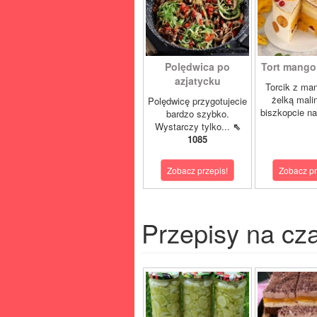
Polędwica po
Tort mango 
azjatycku
Torcik z man
żelką mali
Polędwicę przygotujecie
biszkopcie na
bardzo szybko.
Wystarczy tylko...
⇖
1085
Zobacz przepis!
Zobacz pr
Przepisy na cz