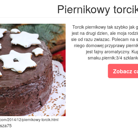
Piernikowy torci
Torcik piernikowy tak szybko jak 
jest na drugi dzien, ale moja rodz
sie od razu zwiazac. Polecam na s
niego domowej przyprawy piernik
jest fajny aromatyczny. Ku
smaku.piernik:3/4 szklank
Zobacz ca
.com/2014/12/piernikowy-torcik.html
ysza75