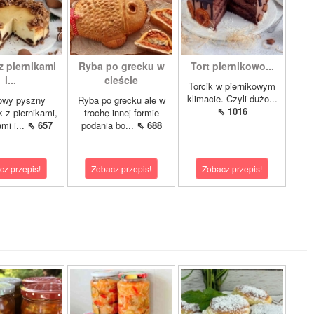
z piernikami
Ryba po grecku w
Tort piernikowo...
i...
cieście
Torcik w piernikowym
klimacie. Czyli dużo...
owy pyszny
Ryba po grecku ale w
⇖ 1016
k z piernikami,
trochę innej formie
mi i...
⇖ 657
podania bo...
⇖ 688
cz przepis!
Zobacz przepis!
Zobacz przepis!