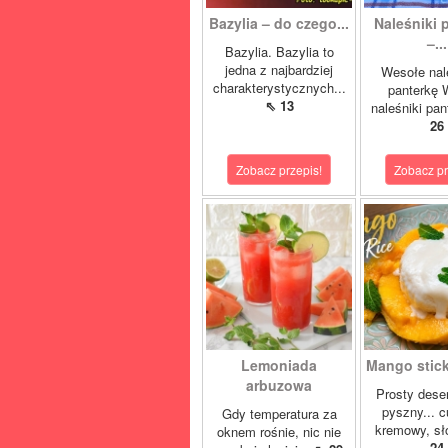
Bazylia – do czego...
Naleśniki 
–...
Bazylia. Bazylia to
jedna z najbardziej
Wesołe nal
charakterystycznych...
panterkę 
⇖ 13
naleśniki pan
26
Zobacz przepis!
Zobacz pr
Lemoniada
Mango sticky
arbuzowa
Prosty deser
pyszny... 
Gdy temperatura za
kremowy, sło
oknem rośnie, nic nie
24