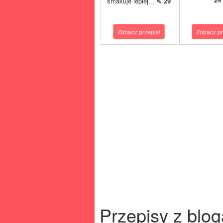
smakuje lepiej...
⇖ 29
Zobacz przepis!
Zobacz pr
Przepisy z blog