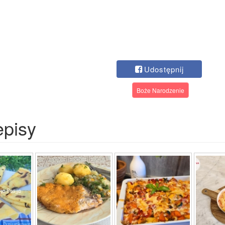
Udostępnij
Boże Narodzenie
episy