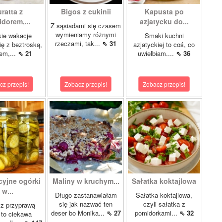
ratta z
Bigos z cukinii
Kapusta po
dorem,...
azjatycku do...
Z sąsiadami się czasem
wymieniamy różnymi
ie wakacje
Smaki kuchni
rzeczami, tak...
⇖ 31
ię z beztroską,
azjatyckiej to coś, co
em,...
⇖ 21
uwielbiam....
⇖ 36
cz przepis!
Zobacz przepis!
Zobacz przepis!
cyjne ogórki
Maliny w kruchym...
Sałatka koktajlowa
w...
Długo zastanawiałam
Sałatka koktajlowa,
się jak nazwać ten
czyli sałatka z
 z przyprawą
deser bo Monika...
⇖ 27
pomidorkami...
⇖ 32
 to ciekawa