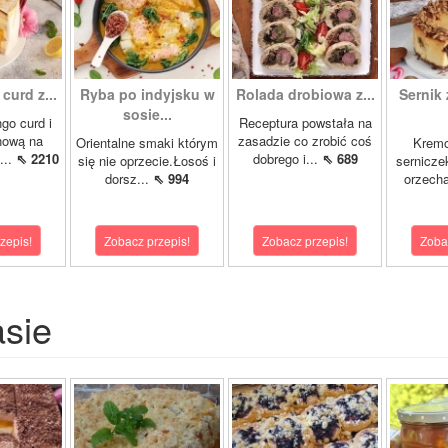
curd z...
Ryba po indyjsku w
Rolada drobiowa z...
Sernik 
sosie...
go curd i
Receptura powstała na
nową na
zasadzie co zrobić coś
Orientalne smaki którym
Krem
...
⇖ 2210
dobrego i...
⇖ 689
się nie oprzecie.Łosoś i
sernicze
dorsz...
⇖ 994
orzecha
zepis!
Zobacz przepis!
Zobacz przepis!
Zoba
asie