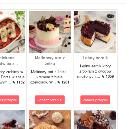
piekana
Malinowy tort z
Leśny sernik
dwica z...
żelką
Leśny sernik który
zrobiłam z owoców
óry zrobimy w
Malinowy tort z żelką i
mrożonych....
⇖ 1059
 Dorsz w sosie
kremem z białej
owym...
⇖ 1152
czekolady. W...
⇖ 1281
cz przepis!
Zobacz przepis!
Zobacz przepis!