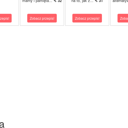
mamy i pamięta...
⇖ 32
na to, jak z...
⇖ 31
alternaty
zepis!
Zobacz przepis!
Zobacz przepis!
Zoba
a