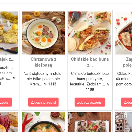
ajek z...
Chrzanowa z
Chińskie bao buns
Za
kiełbasą
z...
polę
asztet z
oszkiem
Na świątecznym stole i
Chińskie bułeczki bao
Obiad kt
wał w...
⇖
nie tylko poleca się
buns puszyste,
40 minut.
4
krem...
⇖ 1113
leciutkie. Zrobiłam...
⇖
pomidor
1109
zepis!
Zobacz przepis!
Zobacz przepis!
Zoba