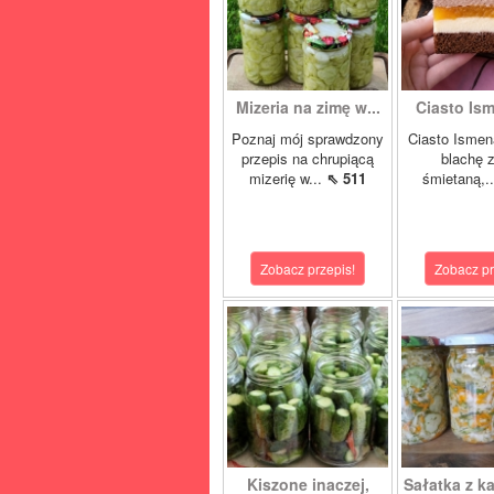
Mizeria na zimę w...
Ciasto Ism
Poznaj mój sprawdzony
Ciasto Ismen
przepis na chrupiącą
blachę z
mizerię w...
⇖ 511
śmietaną,.
Zobacz przepis!
Zobacz pr
Kiszone inaczej,
Sałatka z ka