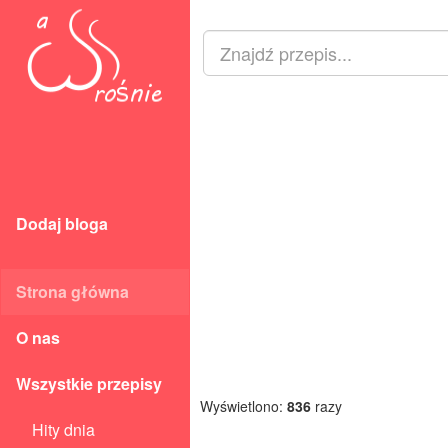
Dodaj bloga
Strona główna
O nas
Wszystkie przepisy
Wyświetlono:
836
razy
Hity dnia