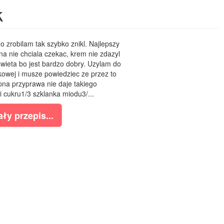
k
go zrobilam tak szybko znikl. Najlepszy
ina nie chciala czekac, krem nie zdazyl
wieta bo jest bardzo dobry. Uzylam do
owej i musze powiedziec ze przez to
pna przyprawa nie daje takiego
i cukru1/3 szklanka miodu3/...
ły przepis...