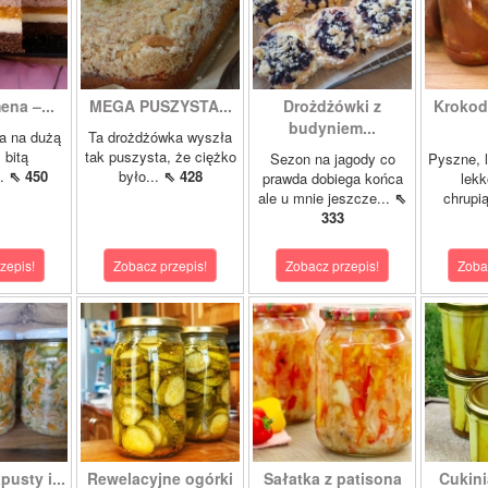
ena –...
MEGA PUSZYSTA...
Drożdżówki z
Krokody
budyniem...
a na dużą
Ta drożdżówka wyszła
 bitą
tak puszysta, że ciężko
Sezon na jagody co
Pyszne, l
..
⇖ 450
było...
⇖ 428
prawda dobiega końca
lekk
ale u mnie jeszcze...
⇖
chrupią
333
zepis!
Zobacz przepis!
Zobacz przepis!
Zoba
pusty i...
Rewelacyjne ogórki
Sałatka z patisona
Cukini