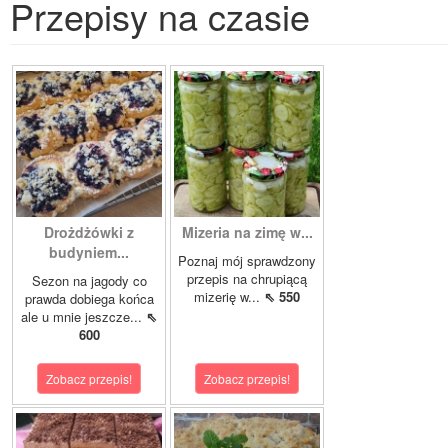
Przepisy na czasie
Drożdżówki z
Mizeria na zimę w...
budyniem...
Poznaj mój sprawdzony
przepis na chrupiącą
Sezon na jagody co
mizerię w...
⇖ 550
prawda dobiega końca
ale u mnie jeszcze...
⇖
600
Zobacz przepis!
Zobacz przepis!