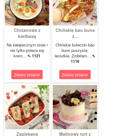
Chrzanowa z
Chińskie bao buns
kiełbasą
z...
Na świątecznym stole i
Chińskie bułeczki bao
nie tylko poleca się
buns puszyste,
krem...
⇖ 1121
leciutkie. Zrobiłam...
⇖
1116
Zobacz przepis!
Zobacz przepis!
Zapiekana
Malinowy tort z