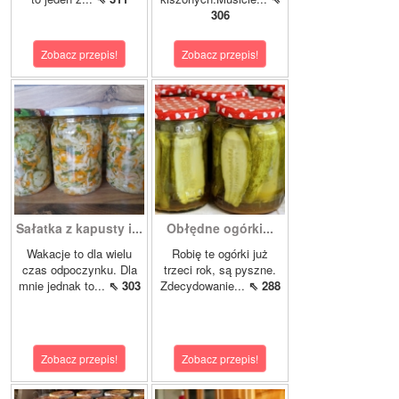
306
Zobacz przepis!
Zobacz przepis!
Sałatka z kapusty i...
Obłędne ogórki...
Wakacje to dla wielu
Robię te ogórki już
czas odpoczynku. Dla
trzeci rok, są pyszne.
mnie jednak to...
⇖ 303
Zdecydowanie...
⇖ 288
Zobacz przepis!
Zobacz przepis!