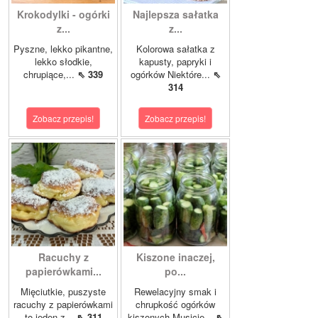
Krokodylki - ogórki
Najlepsza sałatka
z...
z...
Pyszne, lekko pikantne,
Kolorowa sałatka z
lekko słodkie,
kapusty, papryki i
chrupiące,...
⇖ 339
ogórków Niektóre...
⇖
314
Zobacz przepis!
Zobacz przepis!
Racuchy z
Kiszone inaczej,
papierówkami...
po...
Mięciutkie, puszyste
Rewelacyjny smak i
racuchy z papierówkami
chrupkość ogórków
to jeden z...
⇖ 311
kiszonych.Musicie...
⇖