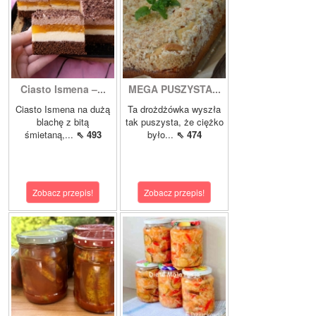
Ciasto Ismena –...
MEGA PUSZYSTA...
Ciasto Ismena na dużą
Ta drożdżówka wyszła
blachę z bitą
tak puszysta, że ciężko
śmietaną,...
⇖ 493
było...
⇖ 474
Zobacz przepis!
Zobacz przepis!