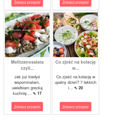
Zobacz przepis!
Zobacz przepis!
Melitzanosalata
Co zjeść na kolację
czyli...
w...
Jak już kiedyś
Co zjeść na kolację w
wspominałam,
upalny dzień? 7 lekkich
uwielbiam grecką
i...
⇖ 20
kuchnię....
⇖ 17
Zobacz przepis!
Zobacz przepis!