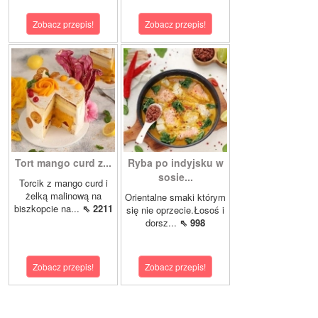
Zobacz przepis!
Zobacz przepis!
Tort mango curd z...
Ryba po indyjsku w
sosie...
Torcik z mango curd i
żelką malinową na
Orientalne smaki którym
biszkopcie na...
⇖ 2211
się nie oprzecie.Łosoś i
dorsz...
⇖ 998
Zobacz przepis!
Zobacz przepis!