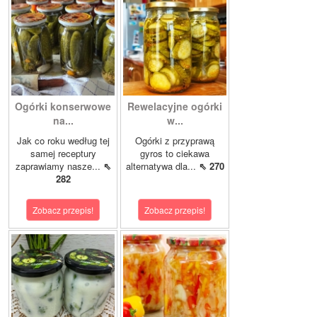
Ogórki konserwowe
Rewelacyjne ogórki
na...
w...
Jak co roku według tej
Ogórki z przyprawą
samej receptury
gyros to ciekawa
zaprawiamy nasze...
⇖
alternatywa dla...
⇖ 270
282
Zobacz przepis!
Zobacz przepis!