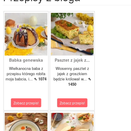
Babka genewska
Pasztet z jajek z...
Wielkanocna baba z
Wiosenny pasztet z
przepisu którego robiła
jajek z groszkiem
moja babcia, i...
⇖ 1074
będzie królował w...
⇖
1450
Zobacz przepis!
Zobacz przepis!