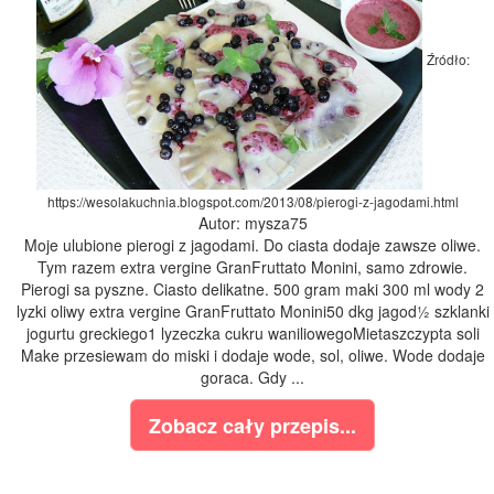
Źródło:
https://wesolakuchnia.blogspot.com/2013/08/pierogi-z-jagodami.html
Autor: mysza75
Moje ulubione pierogi z jagodami. Do ciasta dodaje zawsze oliwe.
Tym razem extra vergine GranFruttato Monini, samo zdrowie.
Pierogi sa pyszne. Ciasto delikatne. 500 gram maki 300 ml wody 2
lyzki oliwy extra vergine GranFruttato Monini50 dkg jagod½ szklanki
jogurtu greckiego1 lyzeczka cukru waniliowegoMietaszczypta soli
Make przesiewam do miski i dodaje wode, sol, oliwe. Wode dodaje
goraca. Gdy ...
Zobacz cały przepis...