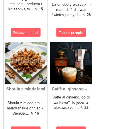
malinami, serkiem i
Dzień dobry wszystkim
kruszonką to...
⇖ 15
mam dziś dla was
świetny pomysł...
⇖ 26
Zobacz przepis!
Zobacz przepis!
Sboula z migdałami
Caffè al ginseng –...
–...
Caffè al ginseng, co to
za kawa? To jeden z
Sboula z migdałami –
ciekawszych...
⇖ 22
marokańskie chruściki
Cienkie,...
⇖ 16