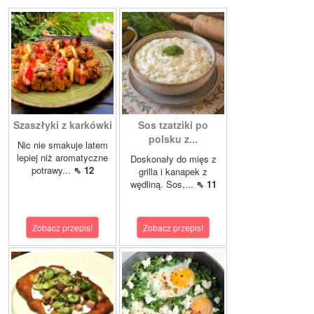
Szaszłyki z karkówki
Sos tzatziki po
polsku z...
Nic nie smakuje latem
lepiej niż aromatyczne
Doskonały do mięs z
potrawy...
⇖ 12
grilla i kanapek z
wędliną. Sos,...
⇖ 11
Zobacz przepis!
Zobacz przepis!