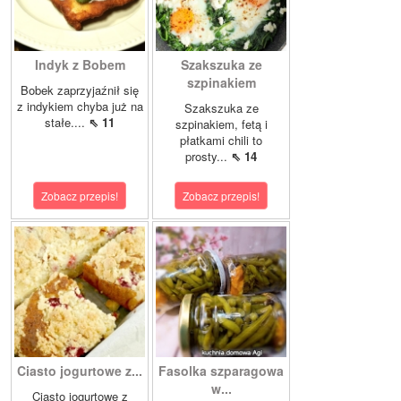
Indyk z Bobem
Szakszuka ze
szpinakiem
Bobek zaprzyjaźnił się
z indykiem chyba już na
Szakszuka ze
stałe....
⇖ 11
szpinakiem, fetą i
płatkami chili to
prosty...
⇖ 14
Zobacz przepis!
Zobacz przepis!
Ciasto jogurtowe z...
Fasolka szparagowa
w...
Ciasto jogurtowe z