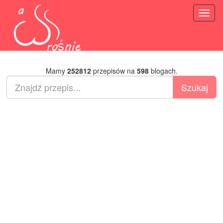
Toggl
naviga
Mamy
252812
przepisów na
598
blogach.