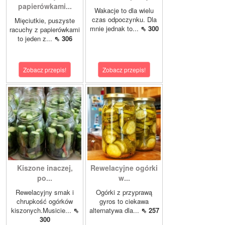
papierówkami...
Wakacje to dla wielu
czas odpoczynku. Dla
Mięciutkie, puszyste
mnie jednak to...
⇖ 300
racuchy z papierówkami
to jeden z...
⇖ 306
Zobacz przepis!
Zobacz przepis!
Kiszone inaczej,
Rewelacyjne ogórki
po...
w...
Rewelacyjny smak i
Ogórki z przyprawą
chrupkość ogórków
gyros to ciekawa
kiszonych.Musicie...
⇖
alternatywa dla...
⇖ 257
300