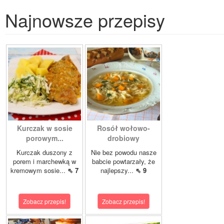
Najnowsze przepisy
Kurczak w sosie
Rosół wołowo-
porowym...
drobiowy
Kurczak duszony z
Nie bez powodu nasze
porem i marchewką w
babcie powtarzały, że
kremowym sosie...
⇖ 7
najlepszy...
⇖ 9
Zobacz przepis!
Zobacz przepis!