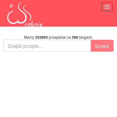
Toggl
naviga
Mamy
252800
przepisów na
598
blogach.