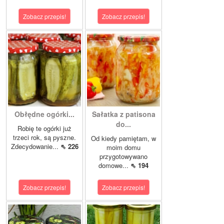
Zobacz przepis!
Zobacz przepis!
Obłędne ogórki...
Sałatka z patisona
do...
Robię te ogórki już
trzeci rok, są pyszne.
Od kiedy pamiętam, w
Zdecydowanie...
⇖ 226
moim domu
przygotowywano
domowe...
⇖ 194
Zobacz przepis!
Zobacz przepis!