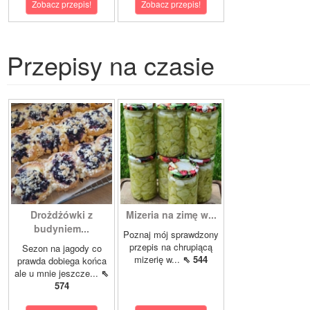
Zobacz przepis!
Zobacz przepis!
Przepisy na czasie
Drożdżówki z
Mizeria na zimę w...
budyniem...
Poznaj mój sprawdzony
przepis na chrupiącą
Sezon na jagody co
mizerię w...
⇖ 544
prawda dobiega końca
ale u mnie jeszcze...
⇖
574