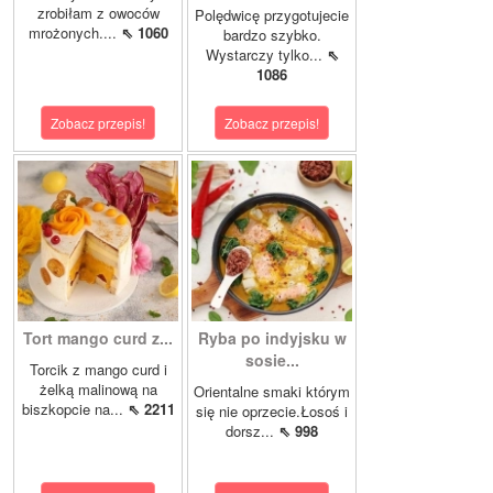
zrobiłam z owoców
Polędwicę przygotujecie
mrożonych....
⇖ 1060
bardzo szybko.
Wystarczy tylko...
⇖
1086
Zobacz przepis!
Zobacz przepis!
Tort mango curd z...
Ryba po indyjsku w
sosie...
Torcik z mango curd i
żelką malinową na
Orientalne smaki którym
biszkopcie na...
⇖ 2211
się nie oprzecie.Łosoś i
dorsz...
⇖ 998