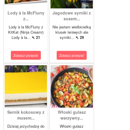
Lody à la McFlurry
Jagodowe syrniki z
z...
sosem...
Lody à la McFlurry z
Nie jestem wielbicielką
KitKat (Ninja Creami)
klusek leniwych ale
Lody à la...
⇖ 21
syrniki...
⇖ 29
Zobacz przepis!
Zobacz przepis!
Sernik kokosowy z
Włoski gulasz
musem...
warzywny...
Dzisiaj przychodzę do
Włoski gulasz