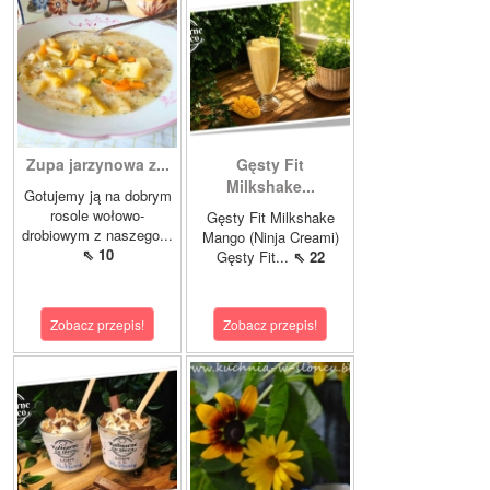
Zupa jarzynowa z...
Gęsty Fit
Milkshake...
Gotujemy ją na dobrym
rosole wołowo-
Gęsty Fit Milkshake
drobiowym z naszego...
Mango (Ninja Creami)
⇖ 10
Gęsty Fit...
⇖ 22
Zobacz przepis!
Zobacz przepis!