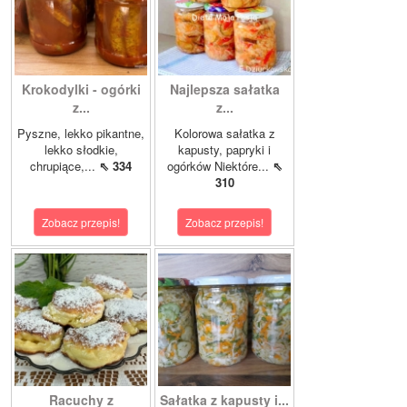
Krokodylki - ogórki
Najlepsza sałatka
z...
z...
Pyszne, lekko pikantne,
Kolorowa sałatka z
lekko słodkie,
kapusty, papryki i
chrupiące,...
⇖ 334
ogórków Niektóre...
⇖
310
Zobacz przepis!
Zobacz przepis!
Racuchy z
Sałatka z kapusty i...