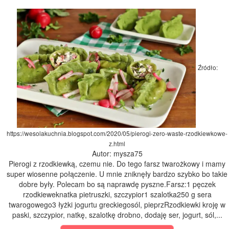
Źródło:
https://wesolakuchnia.blogspot.com/2020/05/pierogi-zero-waste-rzodkiewkowe-
z.html
Autor: mysza75
Pierogi z rzodkiewką, czemu nie. Do tego farsz twarożkowy i mamy
super wiosenne połączenie. U mnie zniknęły bardzo szybko bo takie
dobre były. Polecam bo są naprawdę pyszne.Farsz:1 pęczek
rzodkieweknatka pietruszki, szczypior1 szalotka250 g sera
twarogowego3 łyżki jogurtu greckiegosól, pieprzRzodkiewki kroję w
paski, szczypior, natkę, szalotkę drobno, dodaję ser, jogurt, sól,...