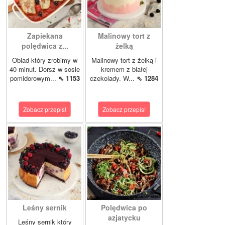
Zapiekana
Malinowy tort z
polędwica z...
żelką
Obiad który zrobimy w
Malinowy tort z żelką i
40 minut. Dorsz w sosie
kremem z białej
pomidorowym...
⇖ 1153
czekolady. W...
⇖ 1284
Zobacz przepis!
Zobacz przepis!
Leśny sernik
Polędwica po
azjatycku
Leśny sernik który