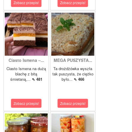
Zobacz przepis!
Zobacz przepis!
Ciasto Ismena –...
MEGA PUSZYSTA...
Ciasto Ismena na dużą
Ta drożdżówka wyszła
blachę z bitą
tak puszysta, że ciężko
śmietaną,...
⇖ 481
było...
⇖ 466
Zobacz przepis!
Zobacz przepis!