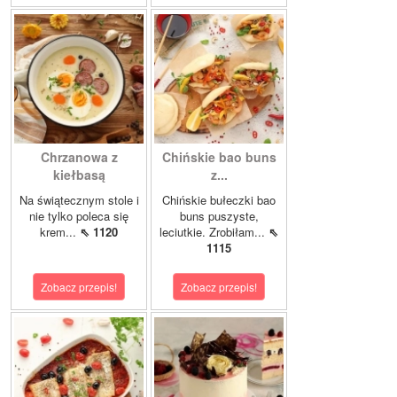
Chrzanowa z
Chińskie bao buns
kiełbasą
z...
Na świątecznym stole i
Chińskie bułeczki bao
nie tylko poleca się
buns puszyste,
krem...
⇖ 1120
leciutkie. Zrobiłam...
⇖
1115
Zobacz przepis!
Zobacz przepis!