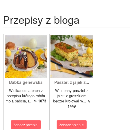
Przepisy z bloga
Babka genewska
Pasztet z jajek z...
Wielkanocna baba z
Wiosenny pasztet z
przepisu którego robiła
jajek z groszkiem
moja babcia, i...
⇖ 1073
będzie królował w...
⇖
1449
Zobacz przepis!
Zobacz przepis!