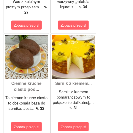
Was z kolejnym
warzywny „ratatuia
prostym przepisem...
⇖
ligure” z...
⇖ 34
27
Zobacz przepis!
Zobacz przepis!
Ciemne kruche
Sernik z kremem...
ciasto pod...
Sernik z kremem
pomarańczowym to
To ciemne kruche ciasto
połączenie delikatnej,...
to doskonała baza do
⇖ 31
sernika. Jest...
⇖ 32
Zobacz przepis!
Zobacz przepis!