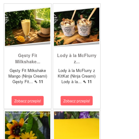
Gęsty Fit
Lody à la McFlurry
Milkshake...
z...
Gęsty Fit Milkshake
Lody à la McFlurry z
Mango (Ninja Creami)
KitKat (Ninja Creami)
Gęsty Fit...
⇖ 11
Lody à la...
⇖ 11
Zobacz przepis!
Zobacz przepis!