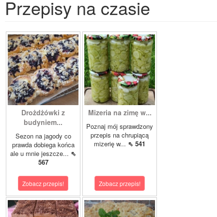
Przepisy na czasie
Drożdżówki z
Mizeria na zimę w...
budyniem...
Poznaj mój sprawdzony
przepis na chrupiącą
Sezon na jagody co
mizerię w...
⇖ 541
prawda dobiega końca
ale u mnie jeszcze...
⇖
567
Zobacz przepis!
Zobacz przepis!