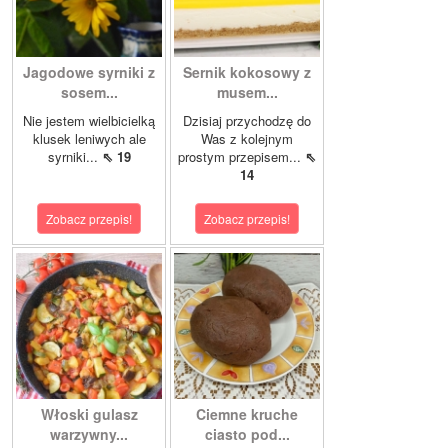
Jagodowe syrniki z
Sernik kokosowy z
sosem...
musem...
Nie jestem wielbicielką
Dzisiaj przychodzę do
klusek leniwych ale
Was z kolejnym
syrniki...
⇖ 19
prostym przepisem...
⇖
14
Zobacz przepis!
Zobacz przepis!
Włoski gulasz
Ciemne kruche
warzywny...
ciasto pod...