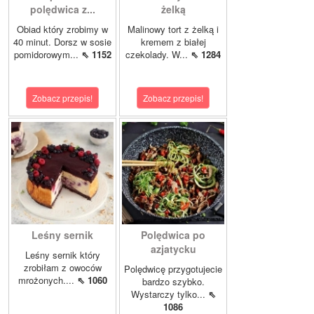
polędwica z...
żelką
Obiad który zrobimy w
Malinowy tort z żelką i
40 minut. Dorsz w sosie
kremem z białej
pomidorowym...
⇖ 1152
czekolady. W...
⇖ 1284
Zobacz przepis!
Zobacz przepis!
Leśny sernik
Polędwica po
azjatycku
Leśny sernik który
zrobiłam z owoców
Polędwicę przygotujecie
mrożonych....
⇖ 1060
bardzo szybko.
Wystarczy tylko...
⇖
1086