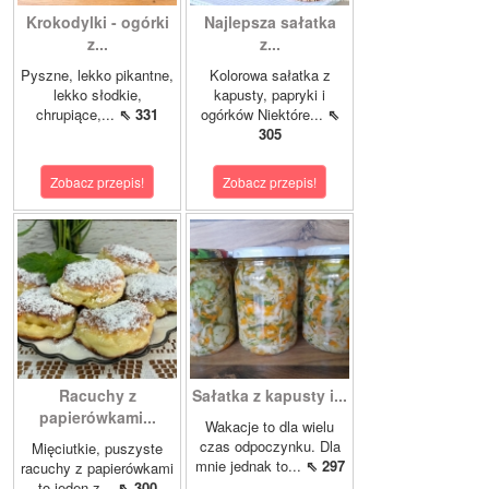
Krokodylki - ogórki
Najlepsza sałatka
z...
z...
Pyszne, lekko pikantne,
Kolorowa sałatka z
lekko słodkie,
kapusty, papryki i
chrupiące,...
⇖ 331
ogórków Niektóre...
⇖
305
Zobacz przepis!
Zobacz przepis!
Racuchy z
Sałatka z kapusty i...
papierówkami...
Wakacje to dla wielu
czas odpoczynku. Dla
Mięciutkie, puszyste
mnie jednak to...
⇖ 297
racuchy z papierówkami
to jeden z...
⇖ 300