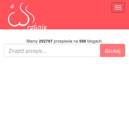
Toggl
naviga
Mamy
252797
przepisów na
598
blogach.