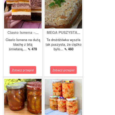
Ciasto Ismena –...
MEGA PUSZYSTA...
Ciasto Ismena na dużą
Ta drożdżówka wyszła
blachę z bitą
tak puszysta, że ciężko
śmietaną,...
⇖ 478
było...
⇖ 460
Zobacz przepis!
Zobacz przepis!