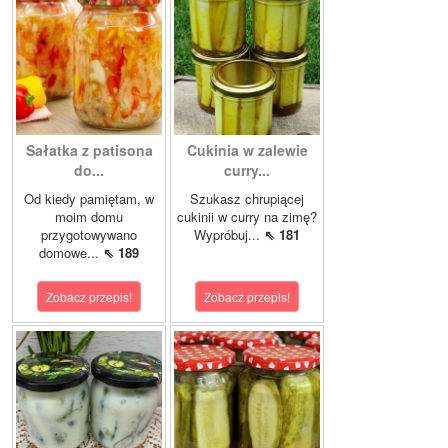
Sałatka z patisona
Cukinia w zalewie
do...
curry...
Od kiedy pamiętam, w
Szukasz chrupiącej
moim domu
cukinii w curry na zimę?
przygotowywano
Wypróbuj...
⇖ 181
domowe...
⇖ 189
Zobacz przepis!
Zobacz przepis!