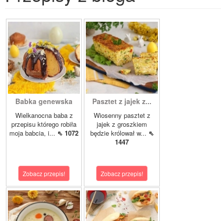
Babka genewska
Pasztet z jajek z...
Wielkanocna baba z
Wiosenny pasztet z
przepisu którego robiła
jajek z groszkiem
moja babcia, i...
⇖ 1072
będzie królował w...
⇖
1447
Zobacz przepis!
Zobacz przepis!