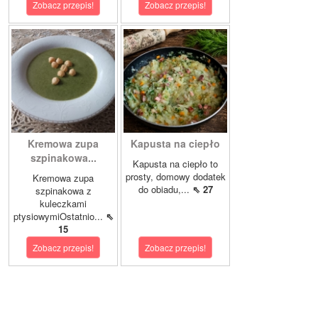
Zobacz przepis!
Zobacz przepis!
Kremowa zupa
Kapusta na ciepło
szpinakowa...
Kapusta na ciepło to
prosty, domowy dodatek
Kremowa zupa
do obiadu,...
⇖ 27
szpinakowa z
kuleczkami
ptysiowymiOstatnio...
⇖
15
Zobacz przepis!
Zobacz przepis!