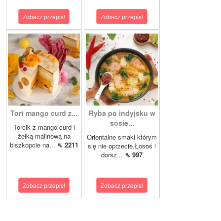
Zobacz przepis!
Zobacz przepis!
Tort mango curd z...
Ryba po indyjsku w
sosie...
Torcik z mango curd i
żelką malinową na
Orientalne smaki którym
biszkopcie na...
⇖ 2211
się nie oprzecie.Łosoś i
dorsz...
⇖ 997
Zobacz przepis!
Zobacz przepis!