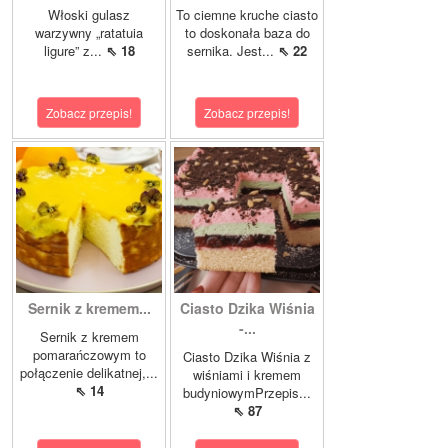
Włoski gulasz
To ciemne kruche ciasto
warzywny „ratatuia
to doskonała baza do
ligure” z...
⇖ 18
sernika. Jest...
⇖ 22
Zobacz przepis!
Zobacz przepis!
Sernik z kremem...
Ciasto Dzika Wiśnia
-...
Sernik z kremem
pomarańczowym to
Ciasto Dzika Wiśnia z
połączenie delikatnej,...
wiśniami i kremem
⇖ 14
budyniowymPrzepis...
⇖ 87