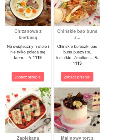
Chrzanowa z
Chińskie bao buns
kiełbasą
z...
Na świątecznym stole i
Chińskie bułeczki bao
nie tylko poleca się
buns puszyste,
krem...
⇖ 1119
leciutkie. Zrobiłam...
⇖
1113
Zobacz przepis!
Zobacz przepis!
Zapiekana
Malinowy tort z