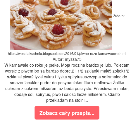
Źródło:
https://wesolakuchnia.blogspot.com/2016/01/piwne-roze-karnawaowe.html
Autor: mysza75
W karnawale co roku je pieke. Moja rodzina bardzo je lubi. Polecam
wersje z piwem bo sa bardzo dobre.2 i 1/2 szklanki maki5 zoltek1/2
szklanki piwa2 lyzki cukru1 lyzka spirytususzczypta solismalec do
smazeniacukier puder do posypaniakonfitura malinowa.Żoltka
ucieram z cukrem mikserem az beda puszyste. Przesiewam make,
dodaje sol, spirytus, piwo i calosc lacze mikserem. Ciasto
przekladam na stolni...
Zobacz cały przepis...