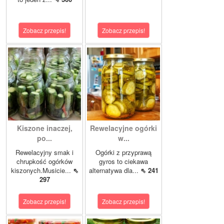
Zobacz przepis!
Zobacz przepis!
Kiszone inaczej,
Rewelacyjne ogórki
po...
w...
Rewelacyjny smak i
Ogórki z przyprawą
chrupkość ogórków
gyros to ciekawa
kiszonych.Musicie...
⇖
alternatywa dla...
⇖ 241
297
Zobacz przepis!
Zobacz przepis!