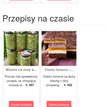
Przepisy na czasie
Mizeria na zimę w...
Ciasto Ismena –...
Poznaj mój sprawdzony
Ciasto Ismena na dużą
przepis na chrupiącą
blachę z bitą
mizerię w...
⇖ 497
śmietaną,...
⇖ 442
Zobacz przepis!
Zobacz przepis!