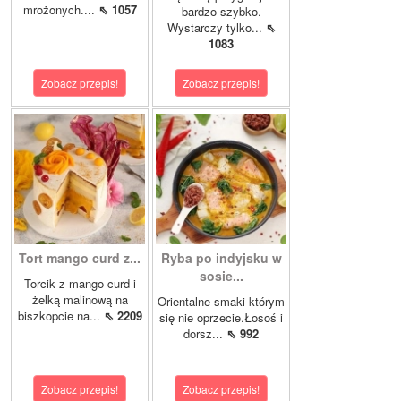
mrożonych....
⇖ 1057
bardzo szybko.
Wystarczy tylko...
⇖
1083
Zobacz przepis!
Zobacz przepis!
Tort mango curd z...
Ryba po indyjsku w
sosie...
Torcik z mango curd i
żelką malinową na
Orientalne smaki którym
biszkopcie na...
⇖ 2209
się nie oprzecie.Łosoś i
dorsz...
⇖ 992
Zobacz przepis!
Zobacz przepis!