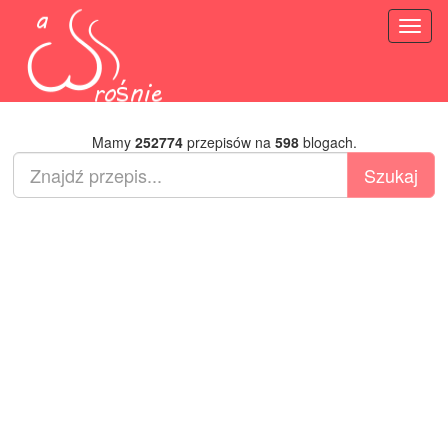
Toggl
naviga
Mamy
252774
przepisów na
598
blogach.