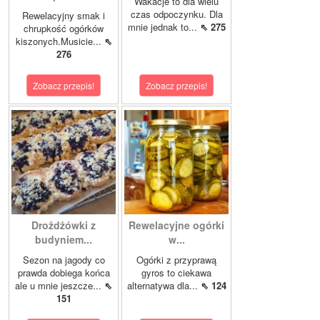
Wakacje to dla wielu
czas odpoczynku. Dla
Rewelacyjny smak i
mnie jednak to...
⇖ 275
chrupkość ogórków
kiszonych.Musicie...
⇖
276
Zobacz przepis!
Zobacz przepis!
Drożdżówki z
Rewelacyjne ogórki
budyniem...
w...
Sezon na jagody co
Ogórki z przyprawą
prawda dobiega końca
gyros to ciekawa
ale u mnie jeszcze...
⇖
alternatywa dla...
⇖ 124
151