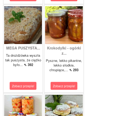
MEGA PUSZYSTA...
Krokodylki - ogórki
z...
Ta drożdżówka wyszła
tak puszysta, że ciężko
Pyszne, lekko pikantne,
było...
⇖ 392
lekko słodkie,
chrupiące,...
⇖ 293
Zobacz przepis!
Zobacz przepis!