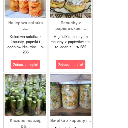
Najlepsza sałatka
Racuchy z
z...
papierówkami...
Kolorowa sałatka z
Mięciutkie, puszyste
kapusty, papryki i
racuchy z papierówkami
ogórków Niektóre...
⇖
to jeden z...
⇖ 282
286
Zobacz przepis!
Zobacz przepis!
Kiszone inaczej,
Sałatka z kapusty i...
po...