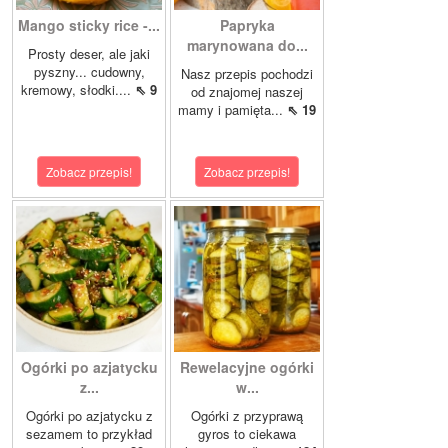
Mango sticky rice -...
Papryka
marynowana do...
Prosty deser, ale jaki
pyszny... cudowny,
Nasz przepis pochodzi
kremowy, słodki....
⇖ 9
od znajomej naszej
mamy i pamięta...
⇖ 19
Zobacz przepis!
Zobacz przepis!
Ogórki po azjatycku
Rewelacyjne ogórki
z...
w...
Ogórki po azjatycku z
Ogórki z przyprawą
sezamem to przykład
gyros to ciekawa