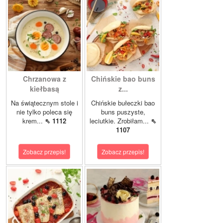
Chrzanowa z
Chińskie bao buns
kiełbasą
z...
Na świątecznym stole i
Chińskie bułeczki bao
nie tylko poleca się
buns puszyste,
krem...
⇖ 1112
leciutkie. Zrobiłam...
⇖
1107
Zobacz przepis!
Zobacz przepis!