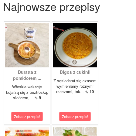
Najnowsze przepisy
Buratta z
Bigos z cukinii
pomidorem,...
Z sąsiadami się czasem
wymieniamy różnymi
Włoskie wakacje
rzeczami, tak...
⇖ 10
kojarzą się z beztroską,
słońcem,...
⇖ 9
Zobacz przepis!
Zobacz przepis!