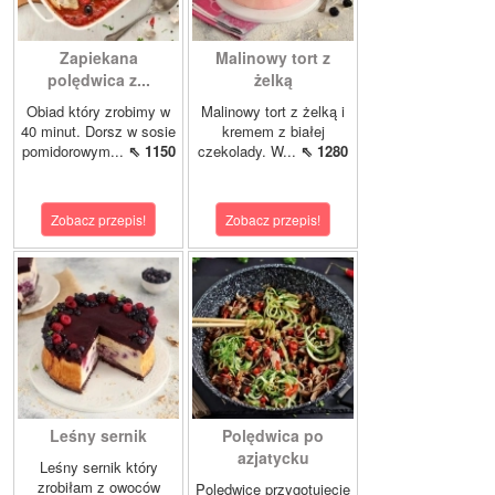
Zapiekana
Malinowy tort z
polędwica z...
żelką
Obiad który zrobimy w
Malinowy tort z żelką i
40 minut. Dorsz w sosie
kremem z białej
pomidorowym...
⇖ 1150
czekolady. W...
⇖ 1280
Zobacz przepis!
Zobacz przepis!
Leśny sernik
Polędwica po
azjatycku
Leśny sernik który
zrobiłam z owoców
Polędwicę przygotujecie