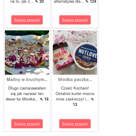
na to, jak z...
⇖ 20
alternatywa dla...
⇖ 124
Zobacz przepis!
Zobacz przepis!
Maliny w kruchym...
Słodka paczka...
Długo zastanawiałam
Cześć Kochani!
się jak nazwać ten
Ostatnio kurier mocno
deser bo Monika...
⇖ 16
mnie zaskoczył i...
⇖
13
Zobacz przepis!
Zobacz przepis!