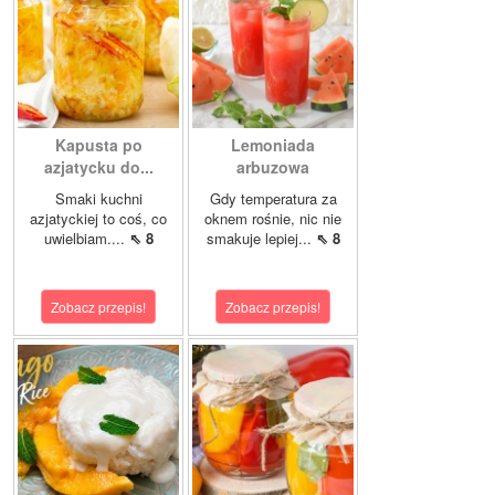
Kapusta po
Lemoniada
azjatycku do...
arbuzowa
Smaki kuchni
Gdy temperatura za
azjatyckiej to coś, co
oknem rośnie, nic nie
uwielbiam....
⇖ 8
smakuje lepiej...
⇖ 8
Zobacz przepis!
Zobacz przepis!