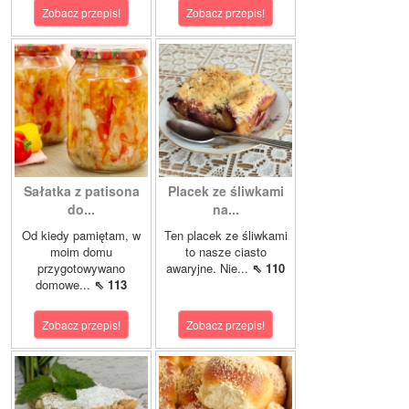
Zobacz przepis!
Zobacz przepis!
Sałatka z patisona
Placek ze śliwkami
do...
na...
Od kiedy pamiętam, w
Ten placek ze śliwkami
moim domu
to nasze ciasto
przygotowywano
awaryjne. Nie...
⇖ 110
domowe...
⇖ 113
Zobacz przepis!
Zobacz przepis!