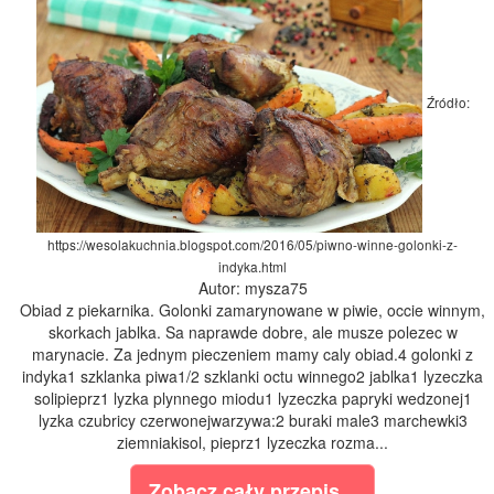
Źródło:
https://wesolakuchnia.blogspot.com/2016/05/piwno-winne-golonki-z-
indyka.html
Autor: mysza75
Obiad z piekarnika. Golonki zamarynowane w piwie, occie winnym,
skorkach jablka. Sa naprawde dobre, ale musze polezec w
marynacie. Za jednym pieczeniem mamy caly obiad.4 golonki z
indyka1 szklanka piwa1/2 szklanki octu winnego2 jablka1 lyzeczka
solipieprz1 lyzka plynnego miodu1 lyzeczka papryki wedzonej1
lyzka czubricy czerwonejwarzywa:2 buraki male3 marchewki3
ziemniakisol, pieprz1 lyzeczka rozma...
Zobacz cały przepis...