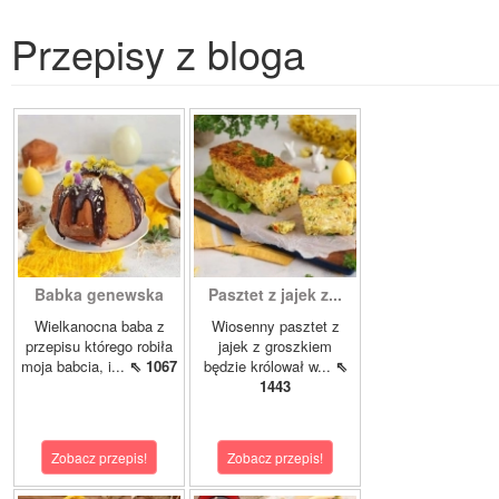
Przepisy z bloga
Babka genewska
Pasztet z jajek z...
Wielkanocna baba z
Wiosenny pasztet z
przepisu którego robiła
jajek z groszkiem
moja babcia, i...
⇖ 1067
będzie królował w...
⇖
1443
Zobacz przepis!
Zobacz przepis!