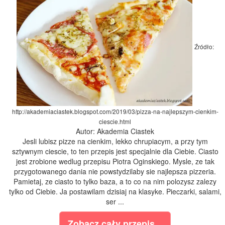
Źródło:
http://akademiaciastek.blogspot.com/2019/03/pizza-na-najlepszym-cienkim-
ciescie.html
Autor: Akademia Ciastek
Jesli lubisz pizze na cienkim, lekko chrupiacym, a przy tym
sztywnym ciescie, to ten przepis jest specjalnie dla Ciebie. Ciasto
jest zrobione wedlug przepisu Piotra Oginskiego. Mysle, ze tak
przygotowanego dania nie powstydzilaby sie najlepsza pizzeria.
Pamietaj, ze ciasto to tylko baza, a to co na nim polozysz zalezy
tylko od Ciebie. Ja postawilam dzisiaj na klasyke. Pieczarki, salami,
ser ...
Zobacz cały przepis...