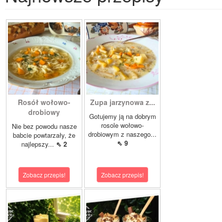
Rosół wołowo-
Zupa jarzynowa z...
drobiowy
Gotujemy ją na dobrym
rosole wołowo-
Nie bez powodu nasze
drobiowym z naszego...
babcie powtarzały, że
⇖ 9
najlepszy...
⇖ 2
Zobacz przepis!
Zobacz przepis!