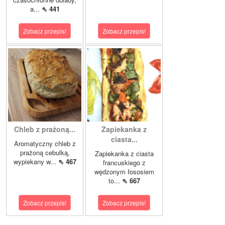
a...
⇖ 441
Zobacz przepis!
Zobacz przepis!
Chleb z prażoną...
Zapiekanka z
ciasta...
Aromatyczny chleb z
prażoną cebulką,
Zapiekanka z ciasta
wypiekany w...
⇖ 467
francuskiego z
wędzonym łososiem
to...
⇖ 667
Zobacz przepis!
Zobacz przepis!