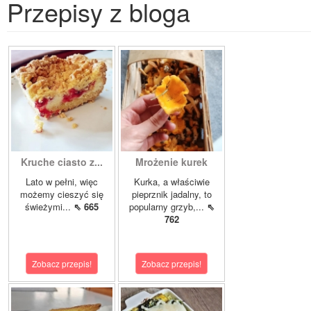
Przepisy z bloga
Kruche ciasto z...
Mrożenie kurek
Lato w pełni, więc
Kurka, a właściwie
możemy cieszyć się
pieprznik jadalny, to
świeżymi...
⇖ 665
popularny grzyb,...
⇖
762
Zobacz przepis!
Zobacz przepis!