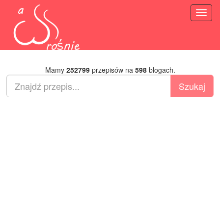
Toggl
naviga
Mamy
252799
przepisów na
598
blogach.