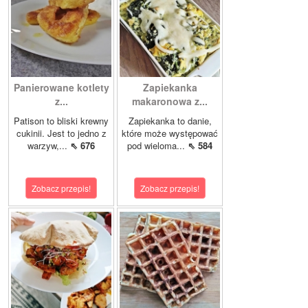
Panierowane kotlety
Zapiekanka
z...
makaronowa z...
Patison to bliski krewny
Zapiekanka to danie,
cukinii. Jest to jedno z
które może występować
warzyw,...
⇖ 676
pod wieloma...
⇖ 584
Zobacz przepis!
Zobacz przepis!