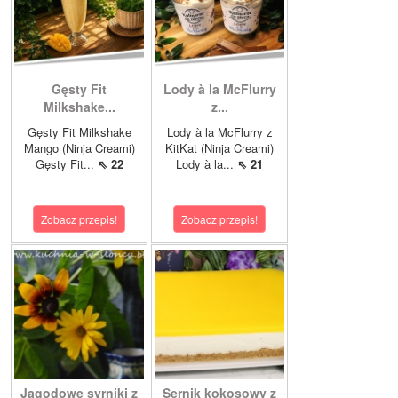
Gęsty Fit
Lody à la McFlurry
Milkshake...
z...
Gęsty Fit Milkshake
Lody à la McFlurry z
Mango (Ninja Creami)
KitKat (Ninja Creami)
Gęsty Fit...
⇖ 22
Lody à la...
⇖ 21
Zobacz przepis!
Zobacz przepis!
Jagodowe syrniki z
Sernik kokosowy z