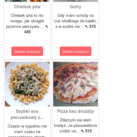
Chlebek pita
Gofry
Chlebek pita to nic
Gdy mam ochotę na
innego, jak okrągłe
coś słodkiego do kawki,
pszenne pieczywo....
⇖
a w szafie nie...
⇖ 515
445
Zobacz przepis!
Zobacz przepis!
Szybki sos
Pizza bez drożdży
pieczarkowy z...
Zdarzyło się wam
kiedyś, ze planowaliście
Często w tygodniu nie
zrobić na...
⇖ 512
mam czasu na
czasochłonne obiady,