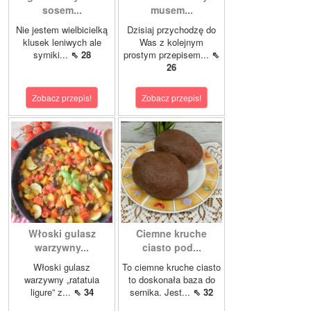
sosem...
musem...
Nie jestem wielbicielką
Dzisiaj przychodzę do
klusek leniwych ale
Was z kolejnym
syrniki...
⇖ 28
prostym przepisem...
⇖
26
Zobacz przepis!
Zobacz przepis!
Włoski gulasz
Ciemne kruche
warzywny...
ciasto pod...
Włoski gulasz
To ciemne kruche ciasto
warzywny „ratatuia
to doskonała baza do
ligure” z...
⇖ 34
sernika. Jest...
⇖ 32