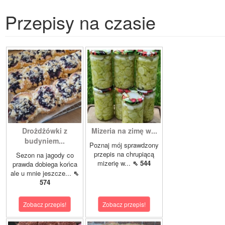
Przepisy na czasie
Drożdżówki z
Mizeria na zimę w...
budyniem...
Poznaj mój sprawdzony
przepis na chrupiącą
Sezon na jagody co
mizerię w...
⇖ 544
prawda dobiega końca
ale u mnie jeszcze...
⇖
574
Zobacz przepis!
Zobacz przepis!