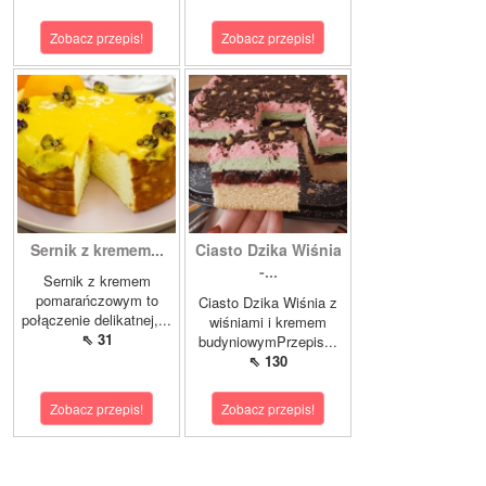
Zobacz przepis!
Zobacz przepis!
Sernik z kremem...
Ciasto Dzika Wiśnia
-...
Sernik z kremem
pomarańczowym to
Ciasto Dzika Wiśnia z
połączenie delikatnej,...
wiśniami i kremem
⇖ 31
budyniowymPrzepis...
⇖ 130
Zobacz przepis!
Zobacz przepis!