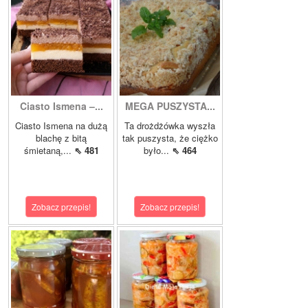
Ciasto Ismena –...
MEGA PUSZYSTA...
Ciasto Ismena na dużą
Ta drożdżówka wyszła
blachę z bitą
tak puszysta, że ciężko
śmietaną,...
⇖ 481
było...
⇖ 464
Zobacz przepis!
Zobacz przepis!