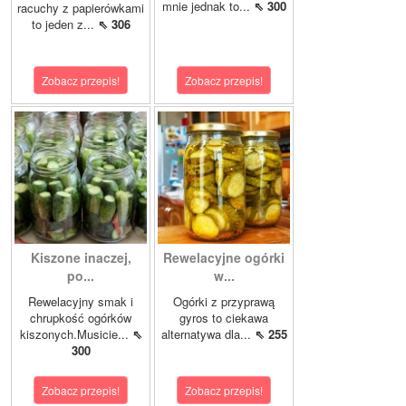
mnie jednak to...
⇖ 300
racuchy z papierówkami
to jeden z...
⇖ 306
Zobacz przepis!
Zobacz przepis!
Kiszone inaczej,
Rewelacyjne ogórki
po...
w...
Rewelacyjny smak i
Ogórki z przyprawą
chrupkość ogórków
gyros to ciekawa
kiszonych.Musicie...
⇖
alternatywa dla...
⇖ 255
300
Zobacz przepis!
Zobacz przepis!