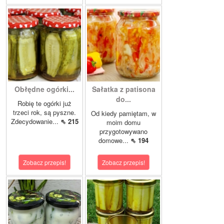
Obłędne ogórki...
Sałatka z patisona
do...
Robię te ogórki już
trzeci rok, są pyszne.
Od kiedy pamiętam, w
Zdecydowanie...
⇖ 215
moim domu
przygotowywano
domowe...
⇖ 194
Zobacz przepis!
Zobacz przepis!