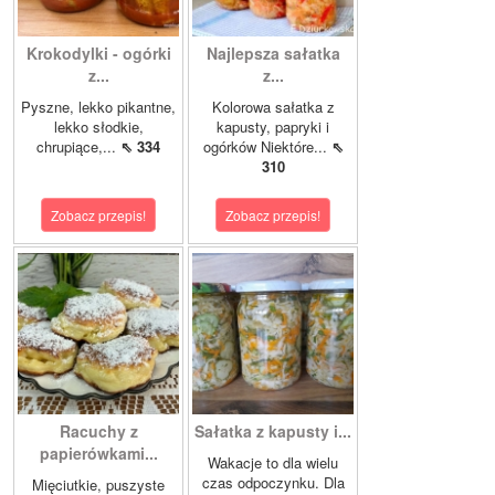
Krokodylki - ogórki
Najlepsza sałatka
z...
z...
Pyszne, lekko pikantne,
Kolorowa sałatka z
lekko słodkie,
kapusty, papryki i
chrupiące,...
⇖ 334
ogórków Niektóre...
⇖
310
Zobacz przepis!
Zobacz przepis!
Racuchy z
Sałatka z kapusty i...
papierówkami...
Wakacje to dla wielu
czas odpoczynku. Dla
Mięciutkie, puszyste