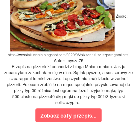
Źródło:
https://wesolakuchnia.blogspot.com/2020/06/pizzerinki-ze-szparagami.html
Autor: mysza75
Przepis na pizzerinki pochodzi z bloga Mniam mniam. Jak je
zobaczyłam zakochałam się w nich. Są tak pyszne, a sos serowy ze
szparagami to mistrzostwo. Lepszych nie znajdziecie w żadnej
pizzerii. Polecam zrobić je na mące specjalnie przystosowanej do
pizzy typ 00 różnica jest ogromna jeżeli użyjecie mąkę typ
500.ciasto na pizze:40 dkg mąki do pizzy typ 001/3 łyżeczki
soliszczypta...
Zobacz cały przepis...