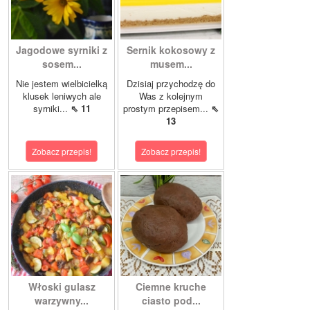
Jagodowe syrniki z
Sernik kokosowy z
sosem...
musem...
Nie jestem wielbicielką
Dzisiaj przychodzę do
klusek leniwych ale
Was z kolejnym
syrniki...
⇖ 11
prostym przepisem...
⇖
13
Zobacz przepis!
Zobacz przepis!
Włoski gulasz
Ciemne kruche
warzywny...
ciasto pod...