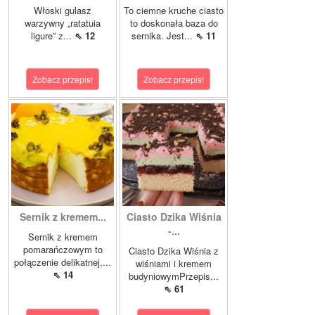
Włoski gulasz
To ciemne kruche ciasto
warzywny „ratatuia
to doskonała baza do
ligure” z...
⇖ 12
sernika. Jest...
⇖ 11
Zobacz przepis!
Zobacz przepis!
Sernik z kremem...
Ciasto Dzika Wiśnia
-...
Sernik z kremem
pomarańczowym to
Ciasto Dzika Wiśnia z
połączenie delikatnej,...
wiśniami i kremem
⇖ 14
budyniowymPrzepis...
⇖ 61