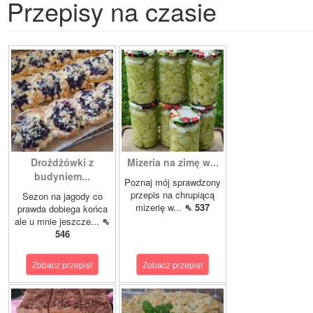
Przepisy na czasie
Drożdżówki z
Mizeria na zimę w...
budyniem...
Poznaj mój sprawdzony
przepis na chrupiącą
Sezon na jagody co
mizerię w...
⇖ 537
prawda dobiega końca
ale u mnie jeszcze...
⇖
546
Zobacz przepis!
Zobacz przepis!