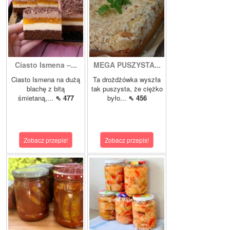
Ciasto Ismena –...
MEGA PUSZYSTA...
Ciasto Ismena na dużą
Ta drożdżówka wyszła
blachę z bitą
tak puszysta, że ciężko
śmietaną,...
⇖ 477
było...
⇖ 456
Zobacz przepis!
Zobacz przepis!