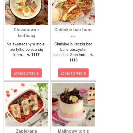
Chrzanowa z
Chińskie bao buns
kiełbasą
z...
Na świątecznym stole i
Chińskie bułeczki bao
nie tylko poleca się
buns puszyste,
krem...
⇖ 1117
leciutkie. Zrobiłam...
⇖
1113
Zobacz przepis!
Zobacz przepis!
Zapiekana
Malinowy tort z