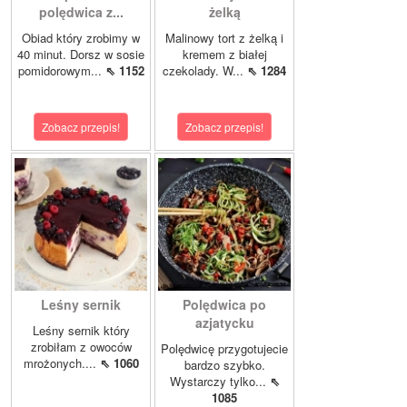
polędwica z...
żelką
Obiad który zrobimy w
Malinowy tort z żelką i
40 minut. Dorsz w sosie
kremem z białej
pomidorowym...
⇖ 1152
czekolady. W...
⇖ 1284
Zobacz przepis!
Zobacz przepis!
Leśny sernik
Polędwica po
azjatycku
Leśny sernik który
zrobiłam z owoców
Polędwicę przygotujecie
mrożonych....
⇖ 1060
bardzo szybko.
Wystarczy tylko...
⇖
1085