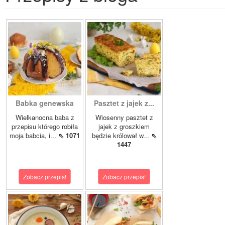
Babka genewska
Pasztet z jajek z...
Wielkanocna baba z
Wiosenny pasztet z
przepisu którego robiła
jajek z groszkiem
moja babcia, i...
⇖ 1071
będzie królował w...
⇖
1447
Zobacz przepis!
Zobacz przepis!