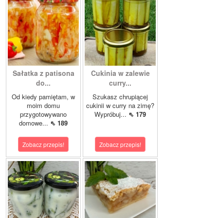
Sałatka z patisona
Cukinia w zalewie
do...
curry...
Od kiedy pamiętam, w
Szukasz chrupiącej
moim domu
cukinii w curry na zimę?
przygotowywano
Wypróbuj...
⇖ 179
domowe...
⇖ 189
Zobacz przepis!
Zobacz przepis!