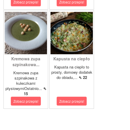
Zobacz przepis!
Zobacz przepis!
Kremowa zupa
Kapusta na ciepło
szpinakowa...
Kapusta na ciepło to
prosty, domowy dodatek
Kremowa zupa
do obiadu,...
⇖ 22
szpinakowa z
kuleczkami
ptysiowymiOstatnio...
⇖
15
Zobacz przepis!
Zobacz przepis!