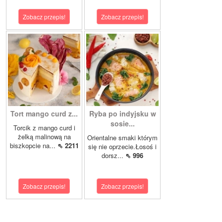
Zobacz przepis!
Zobacz przepis!
Tort mango curd z...
Ryba po indyjsku w
sosie...
Torcik z mango curd i
żelką malinową na
Orientalne smaki którym
biszkopcie na...
⇖ 2211
się nie oprzecie.Łosoś i
dorsz...
⇖ 996
Zobacz przepis!
Zobacz przepis!