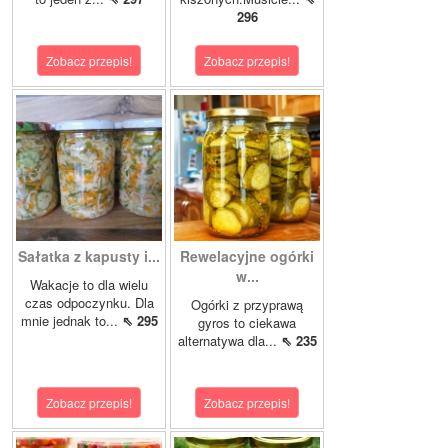
296
Zobacz przepis!
Zobacz przepis!
Sałatka z kapusty i...
Rewelacyjne ogórki
w...
Wakacje to dla wielu
czas odpoczynku. Dla
Ogórki z przyprawą
mnie jednak to...
⇖ 295
gyros to ciekawa
alternatywa dla...
⇖ 235
Zobacz przepis!
Zobacz przepis!