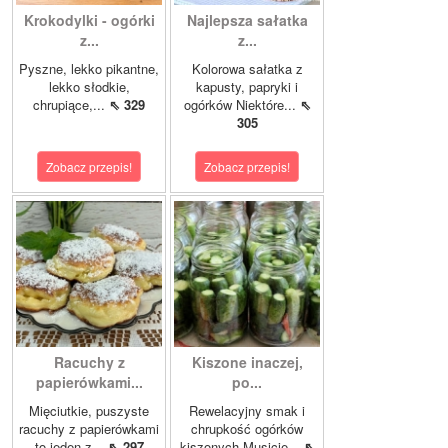
Krokodylki - ogórki
Najlepsza sałatka
z...
z...
Pyszne, lekko pikantne,
Kolorowa sałatka z
lekko słodkie,
kapusty, papryki i
chrupiące,...
⇖ 329
ogórków Niektóre...
⇖
305
Zobacz przepis!
Zobacz przepis!
Racuchy z
Kiszone inaczej,
papierówkami...
po...
Mięciutkie, puszyste
Rewelacyjny smak i
racuchy z papierówkami
chrupkość ogórków
to jeden z...
⇖ 297
kiszonych.Musicie...
⇖