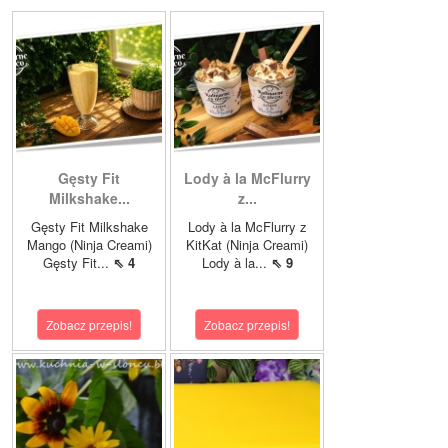
Gęsty Fit
Lody à la McFlurry
Milkshake...
z...
Gęsty Fit Milkshake
Lody à la McFlurry z
Mango (Ninja Creami)
KitKat (Ninja Creami)
Gęsty Fit...
⇖ 4
Lody à la...
⇖ 9
Zobacz przepis!
Zobacz przepis!