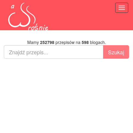
Toggl
naviga
Mamy
252798
przepisów na
598
blogach.