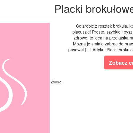
Placki brokułow
Co zrobic z resztek brokula, k
placuszki! Proste, szybkie i pys
zdrowe, to idealna przekaska na
Mozna je smialo zabrac do pracy
pasowal […] Artykul Placki brokul
Zobacz ca
Źródło: