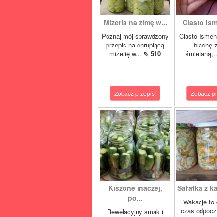
Mizeria na zimę w...
Ciasto Ism
Poznaj mój sprawdzony
Ciasto Ismen
przepis na chrupiącą
blachę z
mizerię w...
⇖ 510
śmietaną,.
Zobacz przepis!
Zobacz pr
Kiszone inaczej,
Sałatka z ka
po...
Wakacje to 
czas odpocz
Rewelacyjny smak i