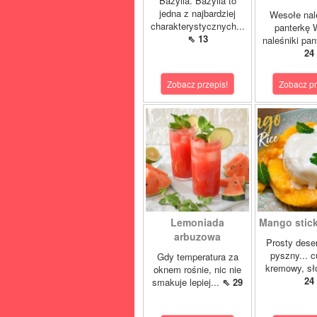
Bazylia. Bazylia to
jedna z najbardziej
Wesołe nal
charakterystycznych...
panterkę 
⇖ 13
naleśniki pan
24
Zobacz przepis!
Zobacz pr
Lemoniada
Mango sticky
arbuzowa
Prosty deser
pyszny... 
Gdy temperatura za
kremowy, sło
oknem rośnie, nic nie
24
smakuje lepiej...
⇖ 29