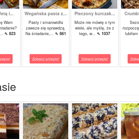
etą i...
Wegańska pasta z...
Pieczony kurczak...
Crumbl
się Wam
Pasty i smarowidła
Może nie mówię o tym
Sezon
niadanie?
zawsze się sprawdzą.
wiele, ale myślę, że z
rozpoczę
...
⇖ 823
Na śniadanie,...
⇖ 861
tego, w...
⇖ 1037
lubiłam 
zepis!
Zobacz przepis!
Zobacz przepis!
Zoba
asie