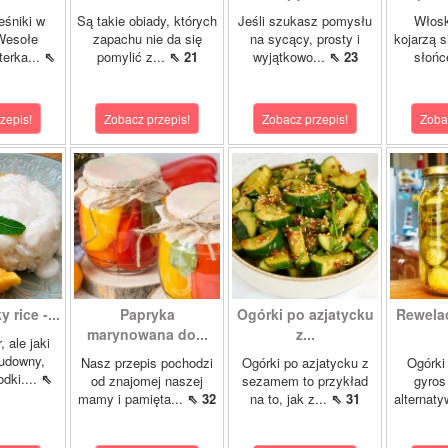
eśniki w
Są takie obiady, których
Jeśli szukasz pomysłu
Włosk
Wesołe
zapachu nie da się
na sycący, prosty i
kojarzą s
terka...
⇖
pomylić z...
⇖ 21
wyjątkowo...
⇖ 23
słońc
zepis!
Zobacz przepis!
Zobacz przepis!
Zoba
 rice -...
Papryka
Ogórki po azjatycku
Rewela
marynowana do...
z...
, ale jaki
cudowny,
Nasz przepis pochodzi
Ogórki po azjatycku z
Ogórki
dki....
⇖
od znajomej naszej
sezamem to przykład
gyros
mamy i pamięta...
⇖ 32
na to, jak z...
⇖ 31
alternaty