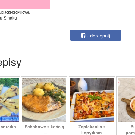
l/placki-brokulowe/
iza Smaku
Udostępnij
episy
panterka
Schabowe z kością
Zapiekanka z
Bu
–...
kopytkami
pomi