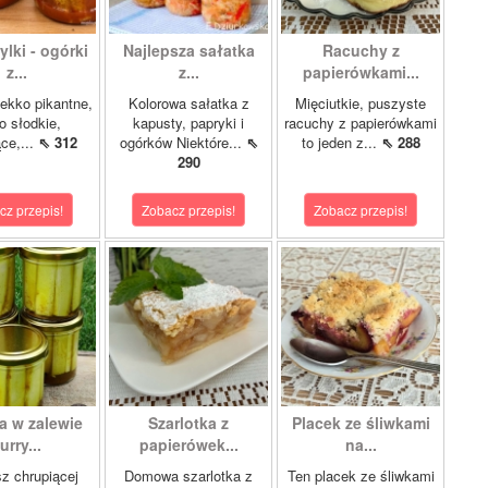
lki - ogórki
Najlepsza sałatka
Racuchy z
z...
z...
papierówkami...
ekko pikantne,
Kolorowa sałatka z
Mięciutkie, puszyste
o słodkie,
kapusty, papryki i
racuchy z papierówkami
ce,...
⇖ 312
ogórków Niektóre...
⇖
to jeden z...
⇖ 288
290
cz przepis!
Zobacz przepis!
Zobacz przepis!
a w zalewie
Szarlotka z
Placek ze śliwkami
urry...
papierówek...
na...
z chrupiącej
Domowa szarlotka z
Ten placek ze śliwkami