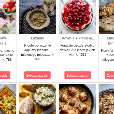
howe
Łazanki
Brownie z kremem...
Que
a z...
kur
Proste połączenie
Aaaaale będzie słodko
kapusty kiszonej,
dzisiaj! Ale kiedy jak nie
we, mocno
Kuchnia
mielonego mięsa,...
⇖
w...
⇖ 1335
iastka to
to co
886
..
⇖ 786
odkrywa
zepis!
Zobacz przepis!
Zobacz przepis!
Zoba