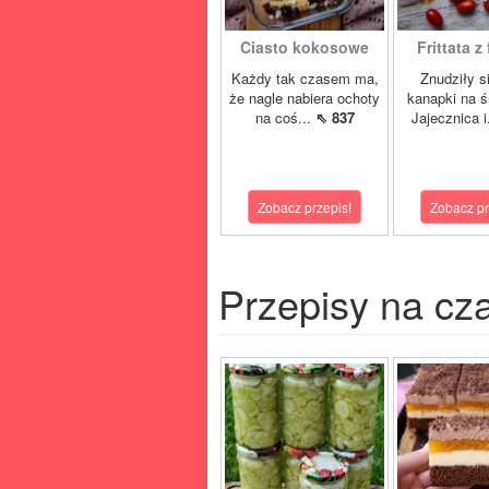
Ciasto kokosowe
Frittata z f
Każdy tak czasem ma,
Znudziły 
że nagle nabiera ochoty
kanapki na ś
na coś...
⇖ 837
Jajecznica i
Zobacz przepis!
Zobacz pr
Przepisy na cz