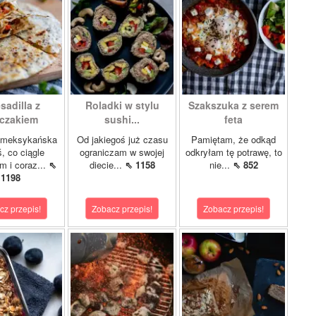
sadilla z
Roladki w stylu
Szakszuka z serem
czakiem
sushi...
feta
 meksykańska
Od jakiegoś już czasu
Pamiętam, że odkąd
ś, co ciągle
ograniczam w swojej
odkryłam tę potrawę, to
m i coraz...
⇖
diecie...
⇖ 1158
nie...
⇖ 852
1198
cz przepis!
Zobacz przepis!
Zobacz przepis!