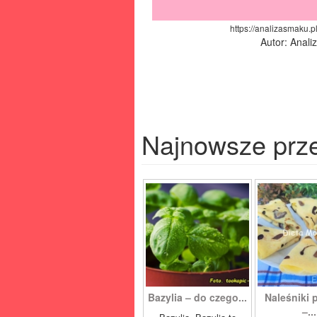
https://analizasmaku.p
Autor: Anal
Najnowsze prz
Bazylia – do czego...
Naleśniki 
–...