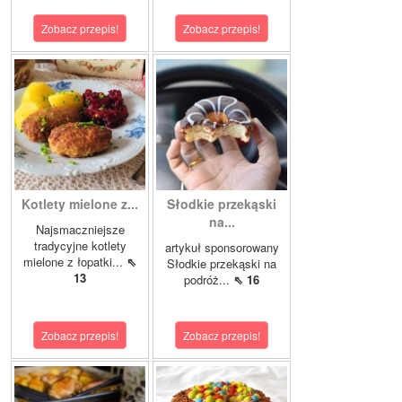
Zobacz przepis!
Zobacz przepis!
Kotlety mielone z...
Słodkie przekąski
na...
Najsmaczniejsze
tradycyjne kotlety
artykuł sponsorowany
mielone z łopatki...
⇖
Słodkie przekąski na
13
podróż...
⇖ 16
Zobacz przepis!
Zobacz przepis!