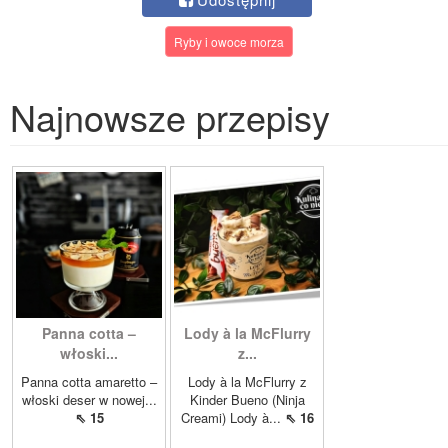
Ryby i owoce morza
Najnowsze przepisy
Panna cotta –
Lody à la McFlurry
włoski...
z...
Panna cotta amaretto –
Lody à la McFlurry z
włoski deser w nowej...
Kinder Bueno (Ninja
⇖ 15
Creami) Lody à...
⇖ 16