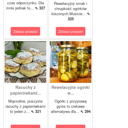
czas odpoczynku. Dla
Rewelacyjny smak i
mnie jednak to...
⇖ 327
chrupkość ogórków
kiszonych.Musicie...
⇖
325
Zobacz przepis!
Zobacz przepis!
Racuchy z
Rewelacyjne ogórki
papierówkami...
w...
Mięciutkie, puszyste
Ogórki z przyprawą
racuchy z papierówkami
gyros to ciekawa
to jeden z...
⇖ 321
alternatywa dla...
⇖ 294