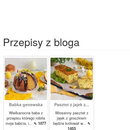
Przepisy z bloga
Babka genewska
Pasztet z jajek z...
Wielkanocna baba z
Wiosenny pasztet z
przepisu którego robiła
jajek z groszkiem
moja babcia, i...
⇖ 1077
będzie królował w...
⇖
1453