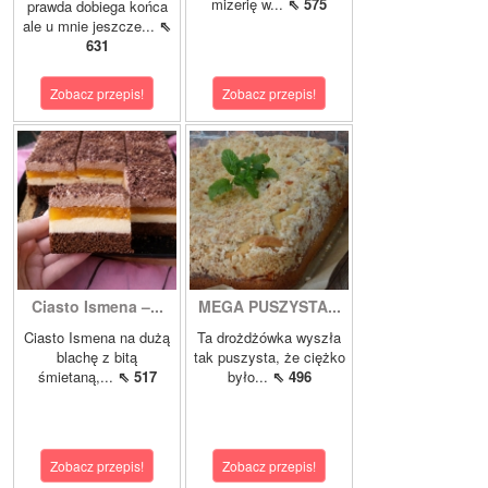
mizerię w...
⇖ 575
prawda dobiega końca
ale u mnie jeszcze...
⇖
631
Zobacz przepis!
Zobacz przepis!
Ciasto Ismena –...
MEGA PUSZYSTA...
Ciasto Ismena na dużą
Ta drożdżówka wyszła
blachę z bitą
tak puszysta, że ciężko
śmietaną,...
⇖ 517
było...
⇖ 496
Zobacz przepis!
Zobacz przepis!