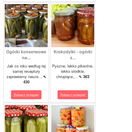
Ogórki konserwowe
Krokodylki - ogórki
na...
z...
Jak co roku według tej
Pyszne, lekko pikantne,
samej receptury
lekko słodkie,
zaprawiamy nasze...
⇖
chrupiące,...
⇖ 363
430
Zobacz przepis!
Zobacz przepis!