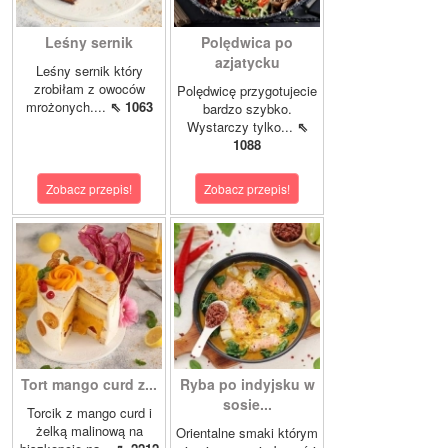
Leśny sernik
Polędwica po
azjatycku
Leśny sernik który
zrobiłam z owoców
Polędwicę przygotujecie
mrożonych....
⇖ 1063
bardzo szybko.
Wystarczy tylko...
⇖
1088
Zobacz przepis!
Zobacz przepis!
Tort mango curd z...
Ryba po indyjsku w
sosie...
Torcik z mango curd i
żelką malinową na
Orientalne smaki którym