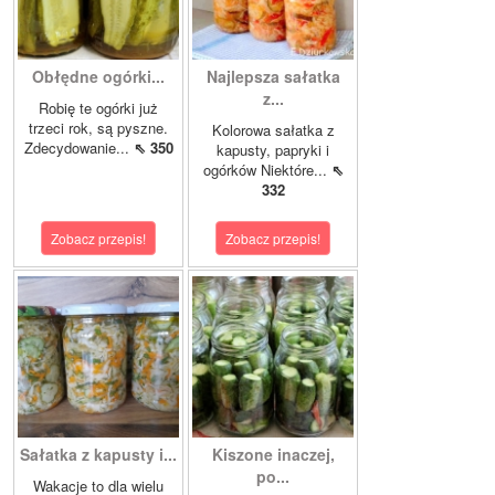
Obłędne ogórki...
Najlepsza sałatka
z...
Robię te ogórki już
trzeci rok, są pyszne.
Kolorowa sałatka z
Zdecydowanie...
⇖ 350
kapusty, papryki i
ogórków Niektóre...
⇖
332
Zobacz przepis!
Zobacz przepis!
Sałatka z kapusty i...
Kiszone inaczej,
po...
Wakacje to dla wielu