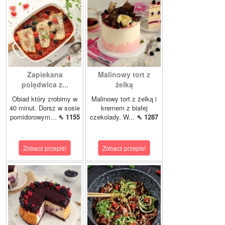
Zapiekana
Malinowy tort z
polędwica z...
żelką
Obiad który zrobimy w
Malinowy tort z żelką i
40 minut. Dorsz w sosie
kremem z białej
pomidorowym...
⇖ 1155
czekolady. W...
⇖ 1287
Zobacz przepis!
Zobacz przepis!