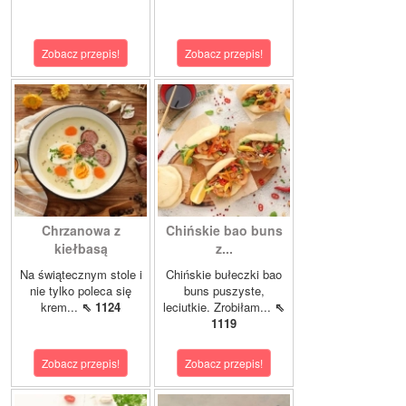
Zobacz przepis!
Zobacz przepis!
Chrzanowa z
Chińskie bao buns
kiełbasą
z...
Na świątecznym stole i
Chińskie bułeczki bao
nie tylko poleca się
buns puszyste,
krem...
⇖ 1124
leciutkie. Zrobiłam...
⇖
1119
Zobacz przepis!
Zobacz przepis!