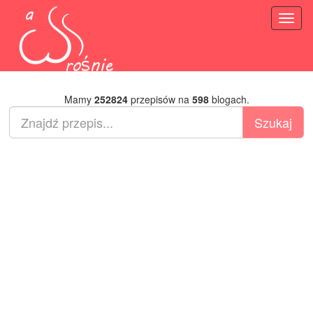
Toggl
naviga
Mamy
252824
przepisów na
598
blogach.