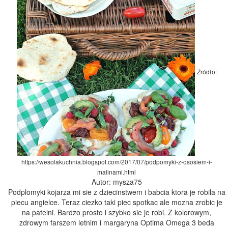
Źródło:
https://wesolakuchnia.blogspot.com/2017/07/podpomyki-z-ososiem-i-
malinami.html
Autor: mysza75
Podplomyki kojarza mi sie z dziecinstwem i babcia ktora je robila na
piecu angielce. Teraz ciezko taki piec spotkac ale mozna zrobic je
na patelni. Bardzo prosto i szybko sie je robi. Z kolorowym,
zdrowym farszem letnim i margaryna Optima Omega 3 beda