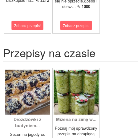
biszkopcie na...
⇖ 2212
się nie oprzecie.Łosoś i
dorsz...
⇖ 1000
Zobacz przepis!
Zobacz przepis!
Przepisy na czasie
Drożdżówki z
Mizeria na zimę w...
budyniem...
Poznaj mój sprawdzony
przepis na chrupiącą
Sezon na jagody co