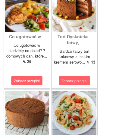
Co ugotować w...
Tort Dyskoteka -
łatwy,...
Co ugotować w
niedzielę na obiad? 7
Bardzo łatwy tort
domowych dań, które...
kakaowy z lekkim
⇖ 26
kremem serowo...
⇖ 13
Zobacz przepis!
Zobacz przepis!