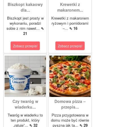
Biszkopt kakaowy
Krewetki z
dla...
makaronem...
Biszkopt jest prosty w
Krewetki z makaronem
wykonaniu, poradzi
ryżowym i pomidorami
sobie z nim nawet...
⇖
–...
⇖ 16
21
Zobacz przepis!
Zobacz przepis!
Czy twaróg w
Domowa pizza –
wiaderku...
przepis...
Twaróg w wiaderku to
Pizza przygotowana w
ten produkt, który
domu może być równie
„ratuje”...
⇖ 32
pyszna jak ta...
⇖ 29