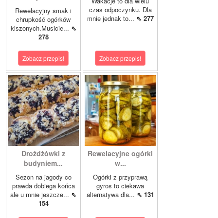
Wakacje to dla wielu
czas odpoczynku. Dla
Rewelacyjny smak i
mnie jednak to...
⇖ 277
chrupkość ogórków
kiszonych.Musicie...
⇖
278
Zobacz przepis!
Zobacz przepis!
Drożdżówki z
Rewelacyjne ogórki
budyniem...
w...
Sezon na jagody co
Ogórki z przyprawą
prawda dobiega końca
gyros to ciekawa
ale u mnie jeszcze...
⇖
alternatywa dla...
⇖ 131
154