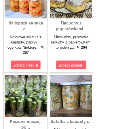
Najlepsza sałatka
Racuchy z
z...
papierówkami...
Kolorowa sałatka z
Mięciutkie, puszyste
kapusty, papryki i
racuchy z papierówkami
ogórków Niektóre...
⇖
to jeden z...
⇖ 284
287
Zobacz przepis!
Zobacz przepis!
Kiszone inaczej,
Sałatka z kapusty i...
po...