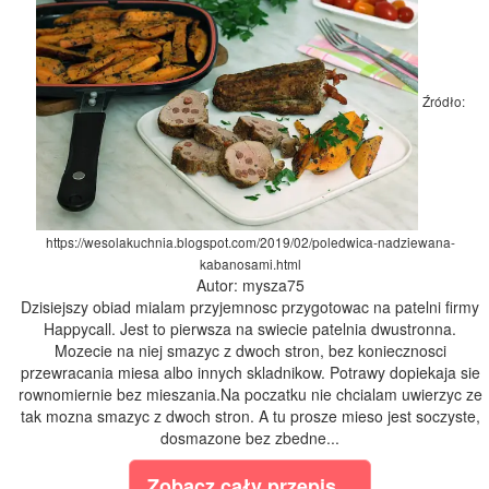
Źródło:
https://wesolakuchnia.blogspot.com/2019/02/poledwica-nadziewana-
kabanosami.html
Autor: mysza75
Dzisiejszy obiad mialam przyjemnosc przygotowac na patelni firmy
Happycall. Jest to pierwsza na swiecie patelnia dwustronna.
Mozecie na niej smazyc z dwoch stron, bez koniecznosci
przewracania miesa albo innych skladnikow. Potrawy dopiekaja sie
rownomiernie bez mieszania.Na poczatku nie chcialam uwierzyc ze
tak mozna smazyc z dwoch stron. A tu prosze mieso jest soczyste,
dosmazone bez zbedne...
Zobacz cały przepis...