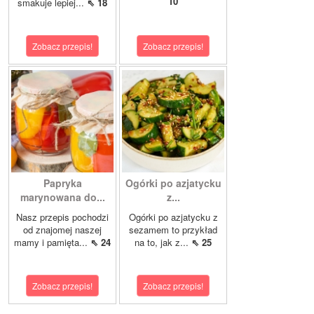
10
smakuje lepiej...
⇖ 18
Zobacz przepis!
Zobacz przepis!
Papryka
Ogórki po azjatycku
marynowana do...
z...
Nasz przepis pochodzi
Ogórki po azjatycku z
od znajomej naszej
sezamem to przykład
mamy i pamięta...
⇖ 24
na to, jak z...
⇖ 25
Zobacz przepis!
Zobacz przepis!