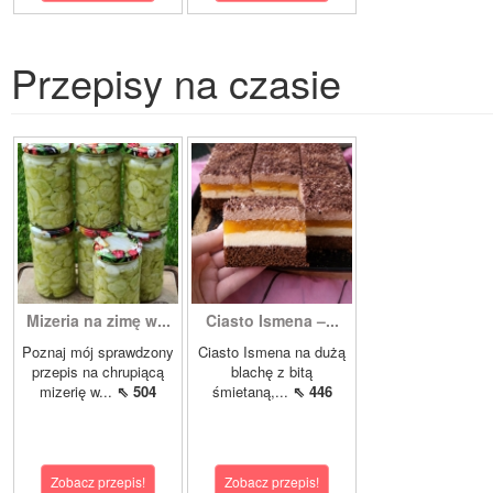
Przepisy na czasie
Mizeria na zimę w...
Ciasto Ismena –...
Poznaj mój sprawdzony
Ciasto Ismena na dużą
przepis na chrupiącą
blachę z bitą
mizerię w...
⇖ 504
śmietaną,...
⇖ 446
Zobacz przepis!
Zobacz przepis!