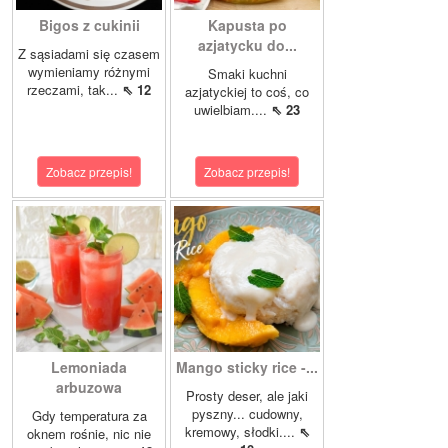
Bigos z cukinii
Kapusta po
azjatycku do...
Z sąsiadami się czasem
wymieniamy różnymi
Smaki kuchni
rzeczami, tak...
⇖ 12
azjatyckiej to coś, co
uwielbiam....
⇖ 23
Zobacz przepis!
Zobacz przepis!
Lemoniada
Mango sticky rice -...
arbuzowa
Prosty deser, ale jaki
pyszny... cudowny,
Gdy temperatura za
kremowy, słodki....
⇖
oknem rośnie, nic nie