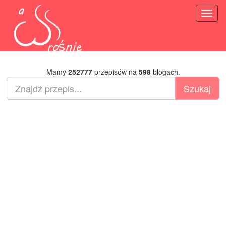
Toggl
naviga
Mamy
252777
przepisów na
598
blogach.