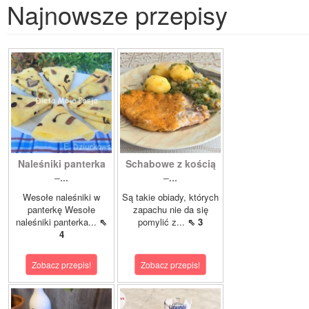
Najnowsze przepisy
Naleśniki panterka
Schabowe z kością
–...
–...
Wesołe naleśniki w
Są takie obiady, których
panterkę Wesołe
zapachu nie da się
naleśniki panterka...
⇖
pomylić z...
⇖ 3
4
Zobacz przepis!
Zobacz przepis!