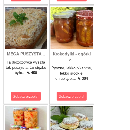
MEGA PUSZYSTA...
Krokodylki - ogórki
z...
Ta drożdżówka wyszła
tak puszysta, że ciężko
Pyszne, lekko pikantne,
było...
⇖ 405
lekko słodkie,
chrupiące,...
⇖ 304
Zobacz przepis!
Zobacz przepis!