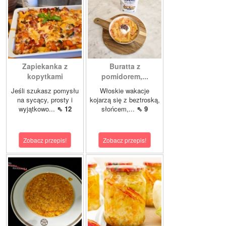
Zapiekanka z
Buratta z
kopytkami
pomidorem,...
Jeśli szukasz pomysłu
Włoskie wakacje
na sycący, prosty i
kojarzą się z beztroską,
wyjątkowo...
⇖ 12
słońcem,...
⇖ 9
Zobacz przepis!
Zobacz przepis!