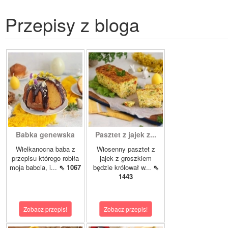
Przepisy z bloga
Babka genewska
Pasztet z jajek z...
Wielkanocna baba z
Wiosenny pasztet z
przepisu którego robiła
jajek z groszkiem
moja babcia, i...
⇖ 1067
będzie królował w...
⇖
1443
Zobacz przepis!
Zobacz przepis!