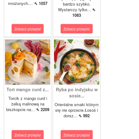
mrożonych....
⇖ 1057
bardzo szybko.
Wystarczy tylko...
⇖
1083
Zobacz przepis!
Zobacz przepis!
Tort mango curd z...
Ryba po indyjsku w
sosie...
Torcik z mango curd i
żelką malinową na
Orientalne smaki którym
biszkopcie na...
⇖ 2209
się nie oprzecie.Łosoś i
dorsz...
⇖ 992
Zobacz przepis!
Zobacz przepis!