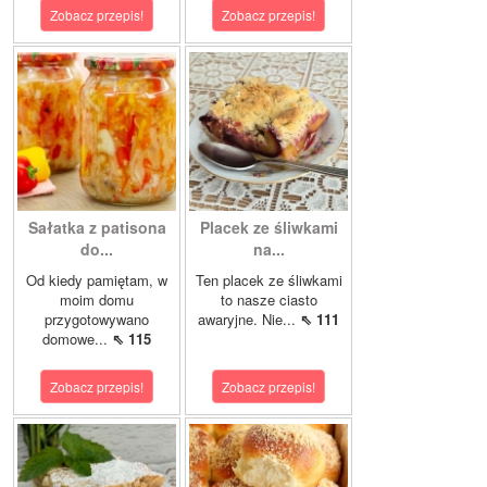
Zobacz przepis!
Zobacz przepis!
Sałatka z patisona
Placek ze śliwkami
do...
na...
Od kiedy pamiętam, w
Ten placek ze śliwkami
moim domu
to nasze ciasto
przygotowywano
awaryjne. Nie...
⇖ 111
domowe...
⇖ 115
Zobacz przepis!
Zobacz przepis!