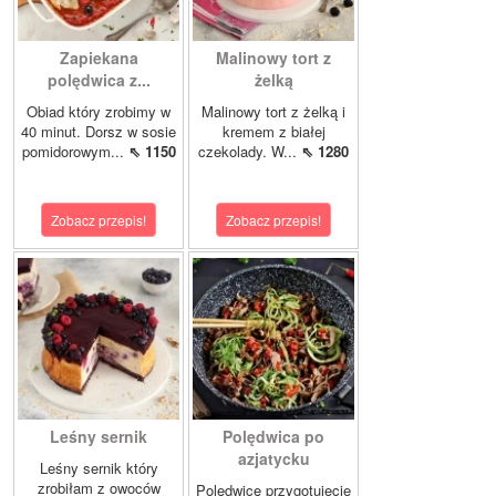
Zapiekana
Malinowy tort z
polędwica z...
żelką
Obiad który zrobimy w
Malinowy tort z żelką i
40 minut. Dorsz w sosie
kremem z białej
pomidorowym...
⇖ 1150
czekolady. W...
⇖ 1280
Zobacz przepis!
Zobacz przepis!
Leśny sernik
Polędwica po
azjatycku
Leśny sernik który
zrobiłam z owoców
Polędwicę przygotujecie