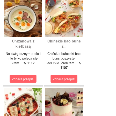
Chrzanowa z
Chińskie bao buns
kiełbasą
z...
Na świątecznym stole i
Chińskie bułeczki bao
nie tylko poleca się
buns puszyste,
krem...
⇖ 1112
leciutkie. Zrobiłam...
⇖
1107
Zobacz przepis!
Zobacz przepis!