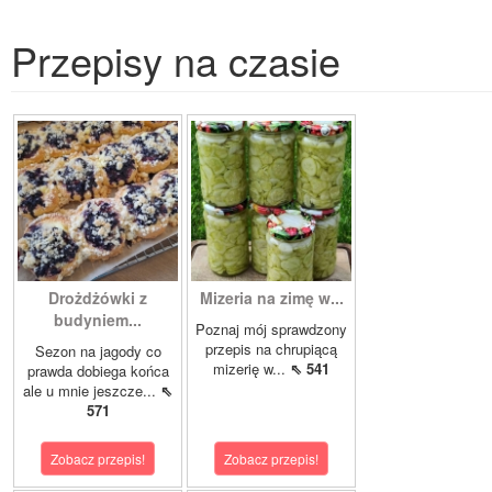
Przepisy na czasie
Drożdżówki z
Mizeria na zimę w...
budyniem...
Poznaj mój sprawdzony
przepis na chrupiącą
Sezon na jagody co
mizerię w...
⇖ 541
prawda dobiega końca
ale u mnie jeszcze...
⇖
571
Zobacz przepis!
Zobacz przepis!