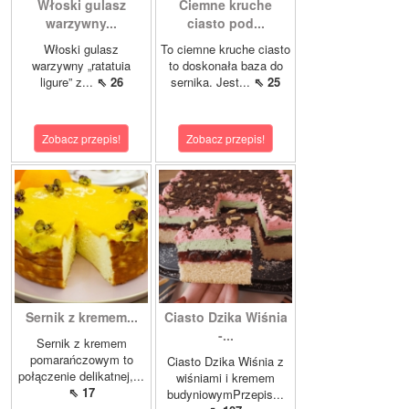
Włoski gulasz
Ciemne kruche
warzywny...
ciasto pod...
Włoski gulasz
To ciemne kruche ciasto
warzywny „ratatuia
to doskonała baza do
ligure” z...
⇖ 26
sernika. Jest...
⇖ 25
Zobacz przepis!
Zobacz przepis!
Sernik z kremem...
Ciasto Dzika Wiśnia
-...
Sernik z kremem
pomarańczowym to
Ciasto Dzika Wiśnia z
połączenie delikatnej,...
wiśniami i kremem
⇖ 17
budyniowymPrzepis...