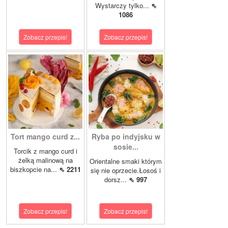
Wystarczy tylko...
⇖
1086
Zobacz przepis!
Zobacz przepis!
Tort mango curd z...
Ryba po indyjsku w
sosie...
Torcik z mango curd i
żelką malinową na
Orientalne smaki którym
biszkopcie na...
⇖ 2211
się nie oprzecie.Łosoś i
dorsz...
⇖ 997
Zobacz przepis!
Zobacz przepis!