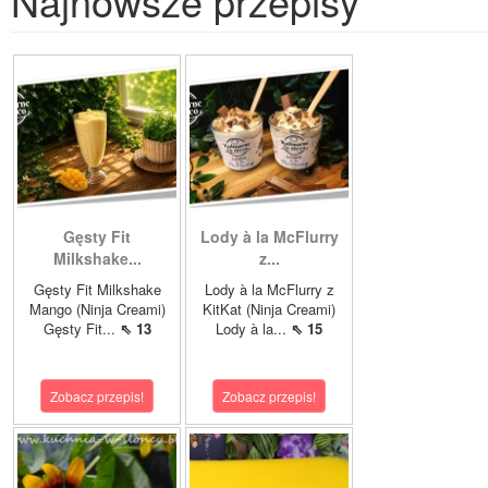
Najnowsze przepisy
Gęsty Fit
Lody à la McFlurry
Milkshake...
z...
Gęsty Fit Milkshake
Lody à la McFlurry z
Mango (Ninja Creami)
KitKat (Ninja Creami)
Gęsty Fit...
⇖ 13
Lody à la...
⇖ 15
Zobacz przepis!
Zobacz przepis!