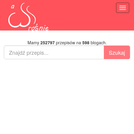
Toggl
naviga
Mamy
252797
przepisów na
598
blogach.