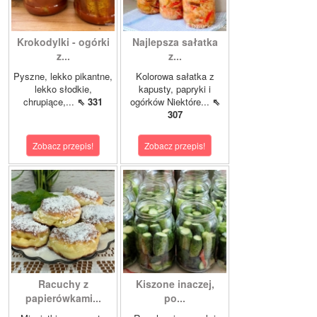
Krokodylki - ogórki
Najlepsza sałatka
z...
z...
Pyszne, lekko pikantne,
Kolorowa sałatka z
lekko słodkie,
kapusty, papryki i
chrupiące,...
⇖ 331
ogórków Niektóre...
⇖
307
Zobacz przepis!
Zobacz przepis!
Racuchy z
Kiszone inaczej,
papierówkami...
po...