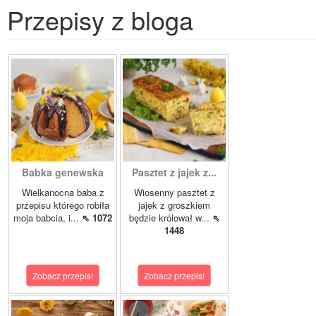
Przepisy z bloga
Babka genewska
Pasztet z jajek z...
Wielkanocna baba z
Wiosenny pasztet z
przepisu którego robiła
jajek z groszkiem
moja babcia, i...
⇖ 1072
będzie królował w...
⇖
1448
Zobacz przepis!
Zobacz przepis!