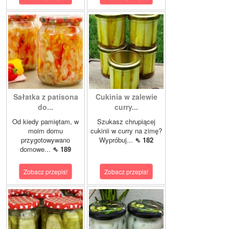
Sałatka z patisona
Cukinia w zalewie
do...
curry...
Od kiedy pamiętam, w
Szukasz chrupiącej
moim domu
cukinii w curry na zimę?
przygotowywano
Wypróbuj...
⇖ 182
domowe...
⇖ 189
Zobacz przepis!
Zobacz przepis!