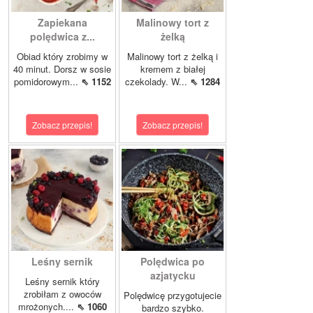
Zapiekana
Malinowy tort z
polędwica z...
żelką
Obiad który zrobimy w
Malinowy tort z żelką i
40 minut. Dorsz w sosie
kremem z białej
pomidorowym...
⇖ 1152
czekolady. W...
⇖ 1284
Zobacz przepis!
Zobacz przepis!
Leśny sernik
Polędwica po
azjatycku
Leśny sernik który
zrobiłam z owoców
Polędwicę przygotujecie
mrożonych....
⇖ 1060
bardzo szybko.