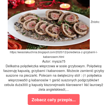
Źródło:
https://wesolakuchnia.blogspot.com/2020/12/poledwica-z-grzybami-i-
kabanosem.html
Autor: mysza75
Delikatna polędwiczka wieprzowa w sosie grzybowym. Polędwicę
faszeruję kapustą, grzybami i kabanosem. Możecie zamienić grzyby
suszone na pieczarki. Polecam na świąteczny stół :-)1 polędwica
wieprzowa50 g kabanosów 1 garść suszonych podgrzybków1
cebula duża300 g kapusty kiszonejmasło klarowane1 liść laurowy2
ziela angielskiesól,...
Zobacz cały przepis...