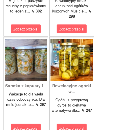
Mięciutkie, puszyste
Rewelacyjny smak i
racuchy z papierówkami
chrupkość ogórków
to jeden z...
⇖ 302
kiszonych.Musicie...
⇖
298
Zobacz przepis!
Zobacz przepis!
Sałatka z kapusty i...
Rewelacyjne ogórki
w...
Wakacje to dla wielu
czas odpoczynku. Dla
Ogórki z przyprawą
mnie jednak to...
⇖ 297
gyros to ciekawa
alternatywa dla...
⇖ 247
Zobacz przepis!
Zobacz przepis!