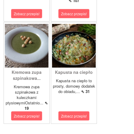
⇖ 107
Zobacz przepis!
Zobacz przepis!
Kremowa zupa
Kapusta na ciepło
szpinakowa...
Kapusta na ciepło to
prosty, domowy dodatek
Kremowa zupa
do obiadu,...
⇖ 31
szpinakowa z
kuleczkami
ptysiowymiOstatnio...
⇖
19
Zobacz przepis!
Zobacz przepis!