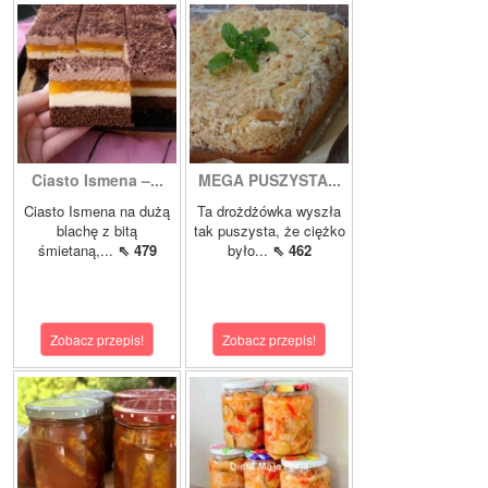
Ciasto Ismena –...
MEGA PUSZYSTA...
Ciasto Ismena na dużą
Ta drożdżówka wyszła
blachę z bitą
tak puszysta, że ciężko
śmietaną,...
⇖ 479
było...
⇖ 462
Zobacz przepis!
Zobacz przepis!