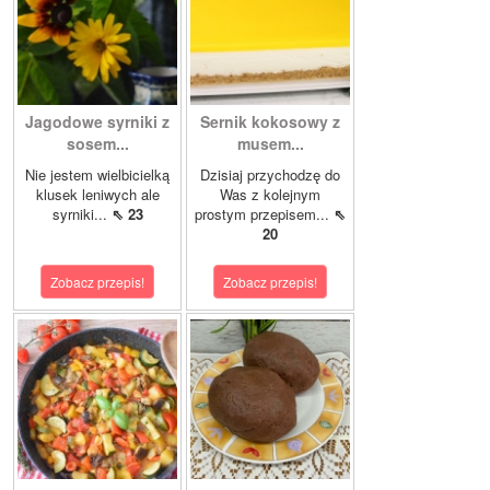
Jagodowe syrniki z
Sernik kokosowy z
sosem...
musem...
Nie jestem wielbicielką
Dzisiaj przychodzę do
klusek leniwych ale
Was z kolejnym
syrniki...
⇖ 23
prostym przepisem...
⇖
20
Zobacz przepis!
Zobacz przepis!