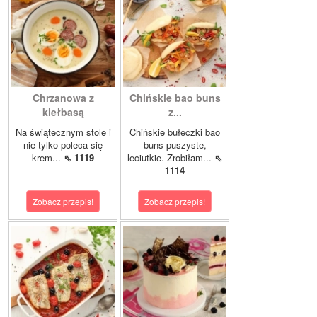
Chrzanowa z
Chińskie bao buns
kiełbasą
z...
Na świątecznym stole i
Chińskie bułeczki bao
nie tylko poleca się
buns puszyste,
krem...
⇖ 1119
leciutkie. Zrobiłam...
⇖
1114
Zobacz przepis!
Zobacz przepis!