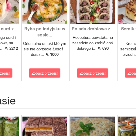
curd z...
Ryba po indyjsku w
Rolada drobiowa z...
Sernik 
sosie...
go curd i
Receptura powstała na
nową na
zasadzie co zrobić coś
Orientalne smaki którym
Krem
...
⇖ 2212
dobrego i...
⇖ 690
się nie oprzecie.Łosoś i
sernicze
dorsz...
⇖ 1000
orzecha
zepis!
Zobacz przepis!
Zobacz przepis!
Zoba
asie