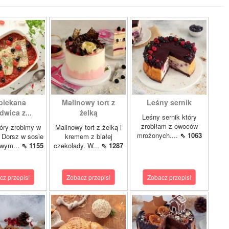
piekana
Malinowy tort z
Leśny sernik
dwica z...
żelką
Leśny sernik który
zrobiłam z owoców
óry zrobimy w
Malinowy tort z żelką i
mrożonych....
⇖ 1063
 Dorsz w sosie
kremem z białej
owym...
⇖ 1155
czekolady. W...
⇖ 1287
cz przepis!
Zobacz przepis!
Zobacz przepis!