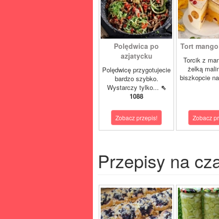
Polędwica po
Tort mango 
azjatycku
Torcik z man
żelką mali
Polędwicę przygotujecie
biszkopcie na
bardzo szybko.
Wystarczy tylko...
⇖
1088
Zobacz przepis!
Zobacz pr
Przepisy na cz