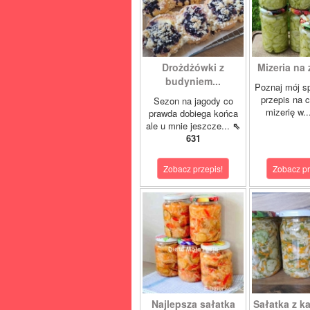
Drożdżówki z
Mizeria na 
budyniem...
Poznaj mój s
przepis na 
Sezon na jagody co
mizerię w.
prawda dobiega końca
ale u mnie jeszcze...
⇖
631
Zobacz przepis!
Zobacz pr
Najlepsza sałatka
Sałatka z ka