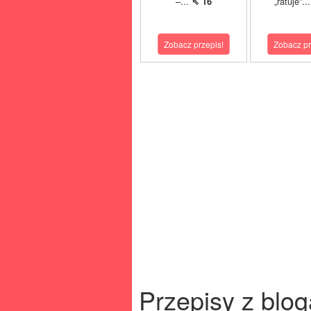
–...
⇖ 16
„ratuje”..
Zobacz przepis!
Zobacz pr
Przepisy z blog