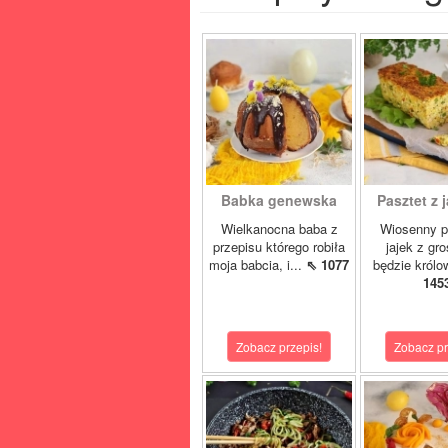
Babka genewska
Pasztet z j
Wielkanocna baba z
Wiosenny p
przepisu którego robiła
jajek z gr
moja babcia, i...
⇖ 1077
będzie królo
145
Zobacz przepis!
Zobacz pr