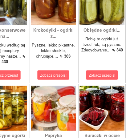
 konserwowe
Krokodylki - ogórki
Obłędne ogórki...
na...
z...
Robię te ogórki już
trzeci rok, są pyszne.
oku według tej
Pyszne, lekko pikantne,
Zdecydowanie...
⇖ 349
 receptury
lekko słodkie,
my nasze...
⇖
chrupiące,...
⇖ 363
430
cz przepis!
Zobacz przepis!
Zobacz przepis!
cyjne ogórki
Papryka
Buraczki w occie