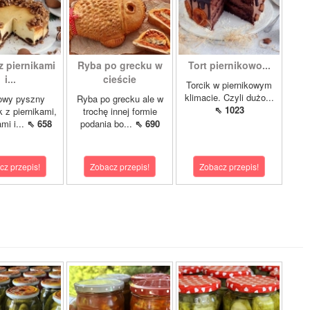
z piernikami
Ryba po grecku w
Tort piernikowo...
i...
cieście
Torcik w piernikowym
klimacie. Czyli dużo...
owy pyszny
Ryba po grecku ale w
⇖ 1023
k z piernikami,
trochę innej formie
mi i...
⇖ 658
podania bo...
⇖ 690
cz przepis!
Zobacz przepis!
Zobacz przepis!