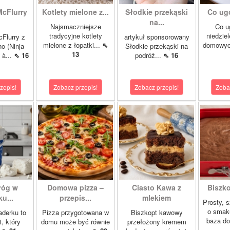
McFlurry
Kotlety mielone z...
Słodkie przekąski
Co ug
na...
Najsmaczniejsze
Co u
tradycyjne kotlety
niedzie
cFlurry z
artykuł sponsorowany
mielone z łopatki...
⇖
domowych
o (Ninja
Słodkie przekąski na
13
 à...
⇖ 16
podróż...
⇖ 16
zepis!
Zobacz przepis!
Zobacz przepis!
Zoba
róg w
Domowa pizza –
Ciasto Kawa z
Biszk
u...
przepis...
mlekiem
Prosty, 
o smak
aderku to
Pizza przygotowana w
Biszkopt kawowy
baza do
t, który
domu może być równie
przełożony kremem