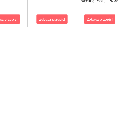
wędliną. Sos,...
⇖ 35
cz przepis!
Zobacz przepis!
Zobacz przepis!