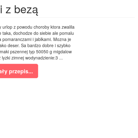
i z bezą
urlop z powodu choroby ktora zwalila
ie taka, dochodze do siebie ale pomalu
a pomaranczami i jablkami. Mozna je
ako deser. Sa bardzo dobre i szybko
 maki pszennej typ 50050 g migdalow
2 lyzki zimnej wodynadzienie:3 ...
ły przepis...