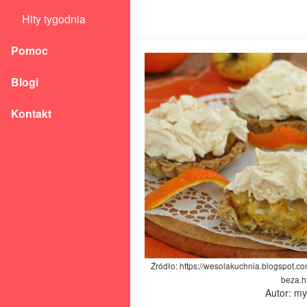
Hity tygodnia
Pomoc
Blogi
Kontakt
Źródło: https://wesolakuchnia.blogspot.c
beza.h
Autor: m