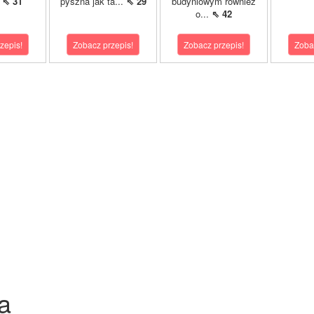
.
⇖ 31
pyszna jak ta...
⇖ 29
budyniowym również
o...
⇖ 42
zepis!
Zobacz przepis!
Zobacz przepis!
Zoba
a