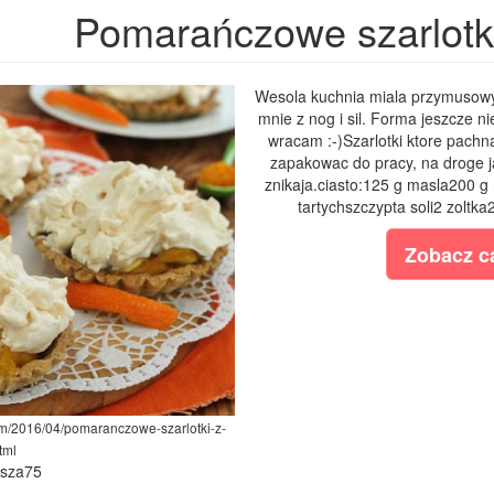
Pomarańczowe szarlotk
Wesola kuchnia miala przymusowy 
mnie z nog i sil. Forma jeszcze n
wracam :-)Szarlotki ktore pachn
zapakowac do pracy, na droge j
znikaja.ciasto:125 g masla200 g
tartychszczypta soli2 zoltka
Zobacz ca
om/2016/04/pomaranczowe-szarlotki-z-
tml
ysza75