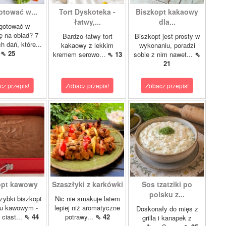
otować w...
Tort Dyskoteka -
Biszkopt kakaowy
łatwy,...
dla...
gotować w
lę na obiad? 7
Bardzo łatwy tort
Biszkopt jest prosty w
 dań, które...
kakaowy z lekkim
wykonaniu, poradzi
⇖ 25
kremem serowo...
⇖ 13
sobie z nim nawet...
⇖
21
cz przepis!
Zobacz przepis!
Zobacz przepis!
opt kawowy
Szaszłyki z karkówki
Sos tzatziki po
polsku z...
szybki biszkopt
Nic nie smakuje latem
u kawowym -
lepiej niż aromatyczne
Doskonały do mięs z
 ciast...
⇖ 44
potrawy...
⇖ 42
grilla i kanapek z