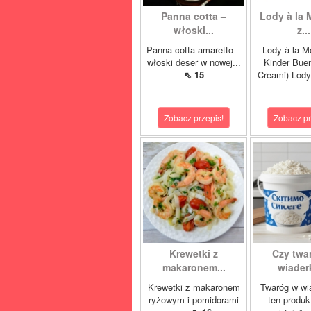
Panna cotta –
Lody à la 
włoski...
z...
Panna cotta amaretto –
Lody à la M
włoski deser w nowej...
Kinder Buen
⇖ 15
Creami) Lody
Zobacz przepis!
Zobacz pr
Krewetki z
Czy twa
makaronem...
wiaderk
Krewetki z makaronem
Twaróg w wi
ryżowym i pomidorami
ten produk