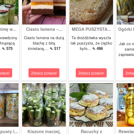
zimę w...
Ciasto Ismena –...
MEGA PUSZYSTA...
Ogórki
prawdzony
Ciasto Ismena na dużą
Ta drożdżówka wyszła
chrupiącą
blachę z bitą
tak puszysta, że ciężko
Jak co r
..
⇖ 575
śmietaną,...
⇖ 517
było...
⇖ 496
samej
zaprawia
zepis!
Zobacz przepis!
Zobacz przepis!
Zoba
pusty i...
Kiszone inaczej,
Racuchy z
Rewela