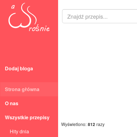
Dodaj bloga
Strona główna
O nas
Wszystkie przepisy
Wyświetlono:
812
razy
Hity dnia