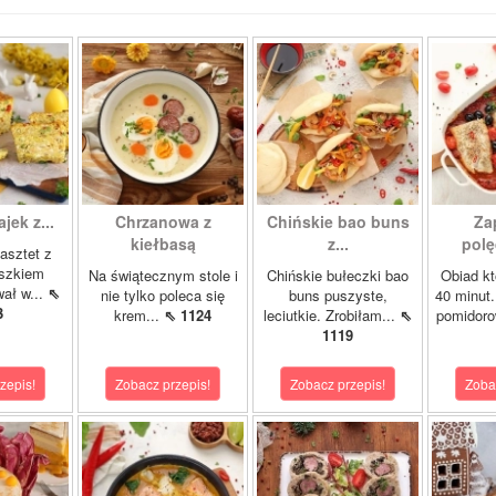
ajek z...
Chrzanowa z
Chińskie bao buns
Za
kiełbasą
z...
polę
asztet z
oszkiem
Na świątecznym stole i
Chińskie bułeczki bao
Obiad kt
wał w...
⇖
nie tylko poleca się
buns puszyste,
40 minut.
3
krem...
⇖ 1124
leciutkie. Zrobiłam...
⇖
pomidor
1119
zepis!
Zobacz przepis!
Zobacz przepis!
Zoba