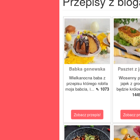
Przepisy z blog
Babka genewska
Pasztet z j
Wielkanocna baba z
Wiosenny p
przepisu którego robiła
jajek z gr
moja babcia, i...
⇖ 1073
będzie królo
144
Zobacz przepis!
Zobacz pr