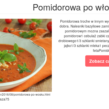
Pomidorowa po wł
Pomidorowa troche w innym wyd
dobra. Nalesniki bazyliowe zam
pomidorowym mozna zaszalec
pomidorow1 cebula2 zabki czo
drobiowego1/3 szklanki smietany 
jajko1/3 szklanki mleka1 pec
fetaPomido
Zobacz ca
com/2016/08/pomidorowa-po-wosku.html
ysza75