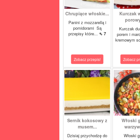
Chrupiące włoskie...
Kurczak 
porowy
Panini z mozzarellą i
pomidorami Są
Kurczak du
przepisy które...
⇖ 7
porem i mar
kremowym so
Zobacz przepis!
Zobacz pr
Sernik kokosowy z
Włoski 
musem...
warzywn
Dzisiaj przychodzę do
Włoski g