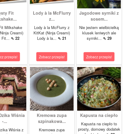
sty Fit
Lody à la McFlurry
Jagodowe syrniki z
kshake...
z...
sosem...
it Milkshake
Lody à la McFlurry z
Nie jestem wielbicielką
Ninja Creami)
KitKat (Ninja Creami)
klusek leniwych ale
 Fit...
⇖ 22
Lody à la...
⇖ 21
syrniki...
⇖ 29
cz przepis!
Zobacz przepis!
Zobacz przepis!
Dzika Wiśnia
Kremowa zupa
Kapusta na ciepło
-...
szpinakowa...
Kapusta na ciepło to
prosty, domowy dodatek
zika Wiśnia z
Kremowa zupa