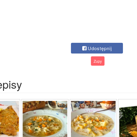
Udostępnij
Zupy
episy