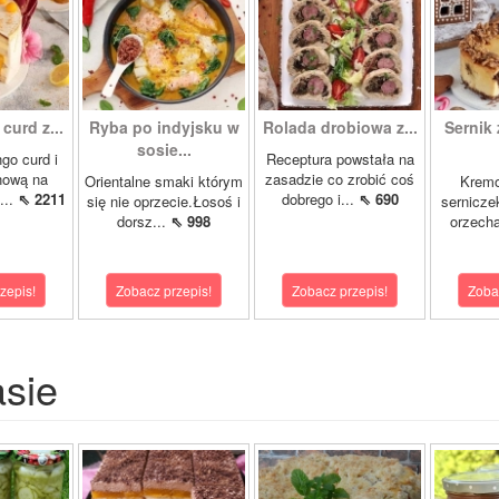
curd z...
Ryba po indyjsku w
Rolada drobiowa z...
Sernik 
sosie...
go curd i
Receptura powstała na
nową na
zasadzie co zrobić coś
Orientalne smaki którym
Krem
...
⇖ 2211
dobrego i...
⇖ 690
się nie oprzecie.Łosoś i
sernicze
dorsz...
⇖ 998
orzecha
zepis!
Zobacz przepis!
Zobacz przepis!
Zoba
asie