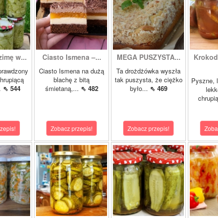
zimę w...
Ciasto Ismena –...
MEGA PUSZYSTA...
Krokody
prawdzony
Ciasto Ismena na dużą
Ta drożdżówka wyszła
chrupiącą
blachę z bitą
tak puszysta, że ciężko
Pyszne, l
..
⇖ 544
śmietaną,...
⇖ 482
było...
⇖ 469
lekk
chrupią
zepis!
Zobacz przepis!
Zobacz przepis!
Zoba