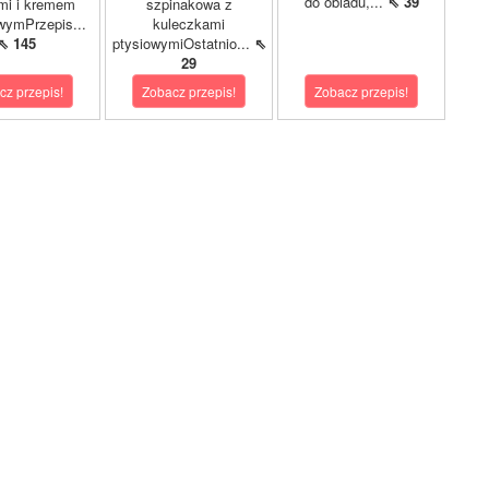
do obiadu,...
⇖ 39
mi i kremem
szpinakowa z
wymPrzepis...
kuleczkami
⇖ 145
ptysiowymiOstatnio...
⇖
29
cz przepis!
Zobacz przepis!
Zobacz przepis!