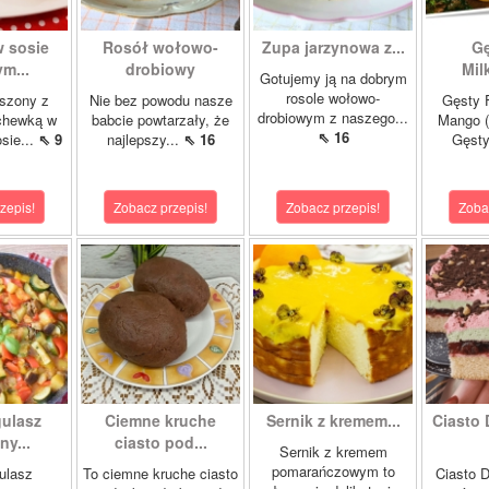
w sosie
Rosół wołowo-
Zupa jarzynowa z...
Gę
m...
drobiowy
Mil
Gotujemy ją na dobrym
rosole wołowo-
szony z
Nie bez powodu nasze
Gęsty F
drobiowym z naszego...
chewką w
babcie powtarzały, że
Mango (
⇖ 16
sie...
⇖ 9
najlepszy...
⇖ 16
Gęsty
zepis!
Zobacz przepis!
Zobacz przepis!
Zoba
gulasz
Ciemne kruche
Sernik z kremem...
Ciasto 
y...
ciasto pod...
Sernik z kremem
pomarańczowym to
ulasz
To ciemne kruche ciasto
Ciasto D