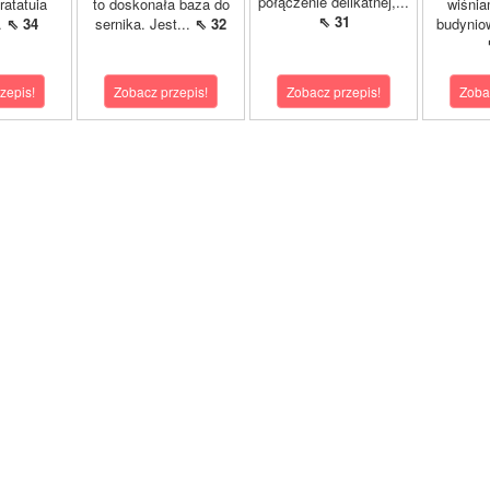
połączenie delikatnej,...
ratatuia
to doskonała baza do
wiśnia
⇖ 31
..
⇖ 34
sernika. Jest...
⇖ 32
budynio
zepis!
Zobacz przepis!
Zobacz przepis!
Zoba