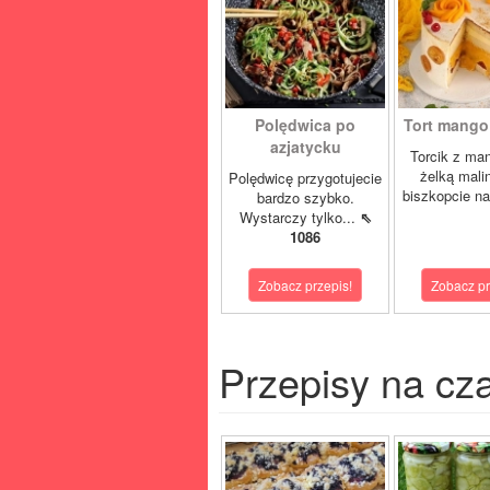
Polędwica po
Tort mango 
azjatycku
Torcik z man
żelką mali
Polędwicę przygotujecie
biszkopcie na
bardzo szybko.
Wystarczy tylko...
⇖
1086
Zobacz przepis!
Zobacz pr
Przepisy na cz