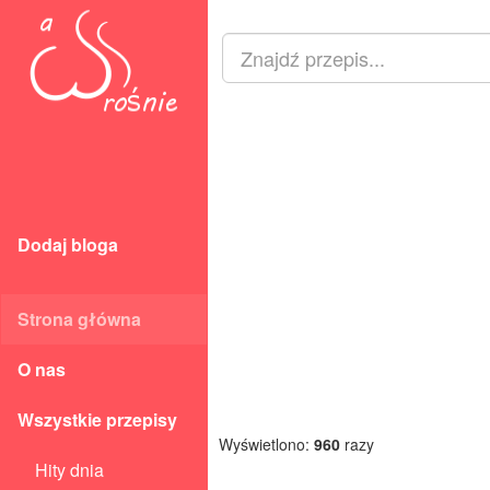
Dodaj bloga
Strona główna
O nas
Wszystkie przepisy
Wyświetlono:
960
razy
Hity dnia