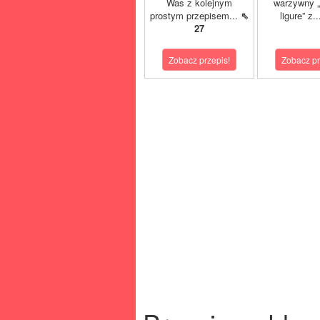
Was z kolejnym
warzywny „
prostym przepisem...
⇖
ligure” z.
27
Zobacz przepis!
Zobacz pr