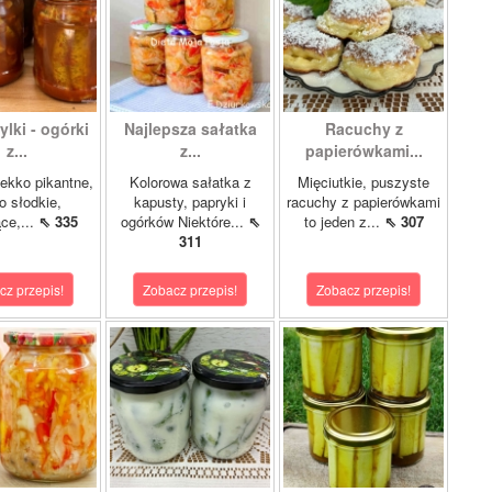
lki - ogórki
Najlepsza sałatka
Racuchy z
z...
z...
papierówkami...
ekko pikantne,
Kolorowa sałatka z
Mięciutkie, puszyste
o słodkie,
kapusty, papryki i
racuchy z papierówkami
ce,...
⇖ 335
ogórków Niektóre...
⇖
to jeden z...
⇖ 307
311
cz przepis!
Zobacz przepis!
Zobacz przepis!