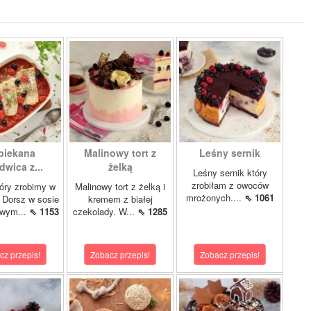
piekana
Malinowy tort z
Leśny sernik
dwica z...
żelką
Leśny sernik który
zrobiłam z owoców
óry zrobimy w
Malinowy tort z żelką i
mrożonych....
⇖ 1061
 Dorsz w sosie
kremem z białej
owym...
⇖ 1153
czekolady. W...
⇖ 1285
cz przepis!
Zobacz przepis!
Zobacz przepis!