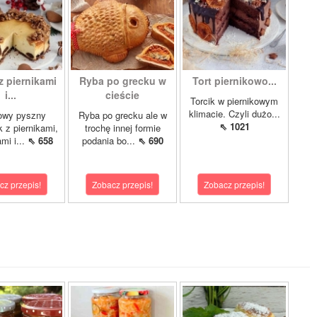
z piernikami
Ryba po grecku w
Tort piernikowo...
i...
cieście
Torcik w piernikowym
klimacie. Czyli dużo...
owy pyszny
Ryba po grecku ale w
⇖ 1021
k z piernikami,
trochę innej formie
mi i...
⇖ 658
podania bo...
⇖ 690
cz przepis!
Zobacz przepis!
Zobacz przepis!