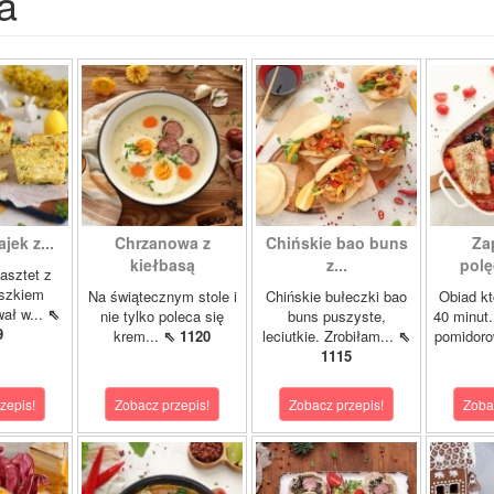
a
ajek z...
Chrzanowa z
Chińskie bao buns
Za
kiełbasą
z...
polę
asztet z
oszkiem
Na świątecznym stole i
Chińskie bułeczki bao
Obiad kt
wał w...
⇖
nie tylko poleca się
buns puszyste,
40 minut.
9
krem...
⇖ 1120
leciutkie. Zrobiłam...
⇖
pomidor
1115
zepis!
Zobacz przepis!
Zobacz przepis!
Zoba