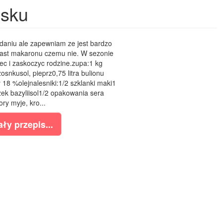
osku
aniu ale zapewniam ze jest bardzo
iast makaronu czemu nie. W sezonie
 i zaskoczyc rodzine.zupa:1 kg
snkusol, pieprz0,75 litra bulionu
18 %olejnalesniki:1/2 szklanki maki1
zek bazyliisol1/2 opakowania sera
ry myje, kro...
ły przepis...