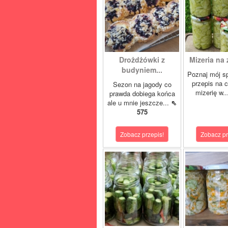
Drożdżówki z
Mizeria na 
budyniem...
Poznaj mój s
przepis na 
Sezon na jagody co
mizerię w.
prawda dobiega końca
ale u mnie jeszcze...
⇖
575
Zobacz przepis!
Zobacz pr