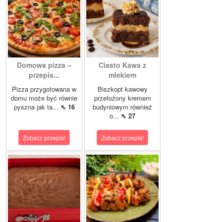
Domowa pizza –
Ciasto Kawa z
przepis...
mlekiem
Pizza przygotowana w
Biszkopt kawowy
domu może być równie
przełożony kremem
pyszna jak ta...
⇖ 16
budyniowym również
o...
⇖ 27
Zobacz przepis!
Zobacz przepis!