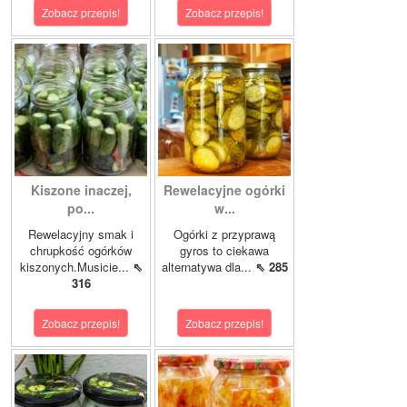
Zobacz przepis!
Zobacz przepis!
Kiszone inaczej,
Rewelacyjne ogórki
po...
w...
Rewelacyjny smak i
Ogórki z przyprawą
chrupkość ogórków
gyros to ciekawa
kiszonych.Musicie...
⇖
alternatywa dla...
⇖ 285
316
Zobacz przepis!
Zobacz przepis!