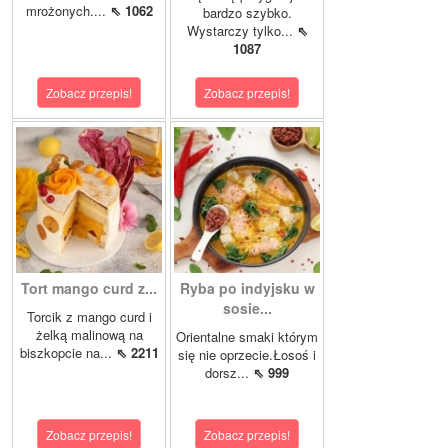
mrożonych....
⇖ 1062
bardzo szybko.
Wystarczy tylko...
⇖
1087
Zobacz przepis!
Zobacz przepis!
Tort mango curd z...
Ryba po indyjsku w
sosie...
Torcik z mango curd i
żelką malinową na
Orientalne smaki którym
biszkopcie na...
⇖ 2211
się nie oprzecie.Łosoś i
dorsz...
⇖ 999
Zobacz przepis!
Zobacz przepis!