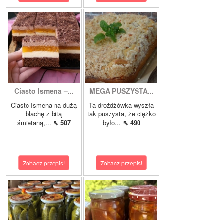
Ciasto Ismena –...
MEGA PUSZYSTA...
Ciasto Ismena na dużą
Ta drożdżówka wyszła
blachę z bitą
tak puszysta, że ciężko
śmietaną,...
⇖ 507
było...
⇖ 490
Zobacz przepis!
Zobacz przepis!