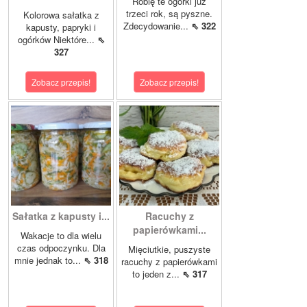
Robię te ogórki już
trzeci rok, są pyszne.
Kolorowa sałatka z
Zdecydowanie...
⇖ 322
kapusty, papryki i
ogórków Niektóre...
⇖
327
Zobacz przepis!
Zobacz przepis!
Sałatka z kapusty i...
Racuchy z
papierówkami...
Wakacje to dla wielu
czas odpoczynku. Dla
Mięciutkie, puszyste
mnie jednak to...
⇖ 318
racuchy z papierówkami
to jeden z...
⇖ 317