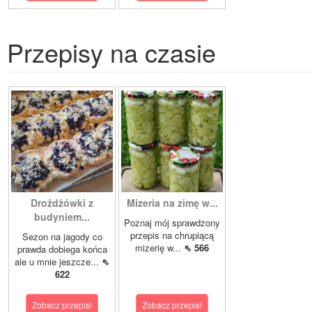
Przepisy na czasie
Drożdżówki z
Mizeria na zimę w...
budyniem...
Poznaj mój sprawdzony
przepis na chrupiącą
Sezon na jagody co
mizerię w...
⇖ 566
prawda dobiega końca
ale u mnie jeszcze...
⇖
622
Zobacz przepis!
Zobacz przepis!