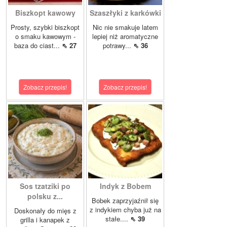
Biszkopt kawowy
Szaszłyki z karkówki
Prosty, szybki biszkopt
Nic nie smakuje latem
o smaku kawowym -
lepiej niż aromatyczne
baza do ciast...
⇖ 27
potrawy...
⇖ 36
Zobacz przepis!
Zobacz przepis!
Sos tzatziki po
Indyk z Bobem
polsku z...
Bobek zaprzyjaźnił się
z indykiem chyba już na
Doskonały do mięs z
stałe....
⇖ 39
grilla i kanapek z