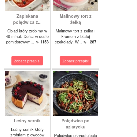
Zapiekana
Malinowy tort z
polędwica z...
żelką
Obiad który zrobimy w
Malinowy tort z żelką i
40 minut. Dorsz w sosie
kremem z białej
pomidorowym...
⇖ 1153
czekolady. W...
⇖ 1287
Zobacz przepis!
Zobacz przepis!
Leśny sernik
Polędwica po
azjatycku
Leśny sernik który
zrobiłam z owoców
Polędwicę przygotujecie