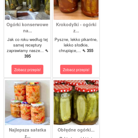
Ogórki konserwowe
Krokodylki - ogórki
na...
z...
Jak co roku według tej
Pyszne, lekko pikantne,
samej receptury
lekko słodkie,
zaprawiamy nasze...
⇖
chrupiące,...
⇖ 355
395
Zobacz przepis!
Zobacz przepis!
Najlepsza sałatka
Obłędne ogórki...
z...