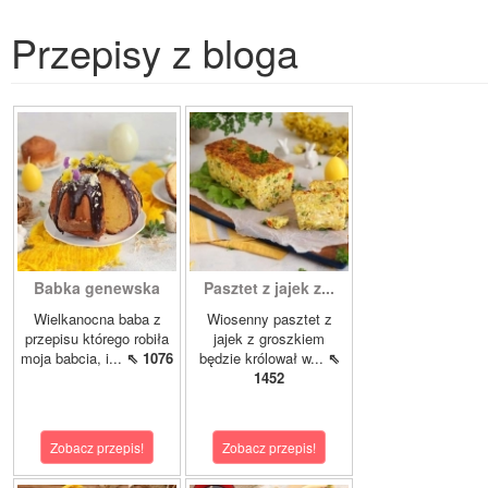
Przepisy z bloga
Babka genewska
Pasztet z jajek z...
Wielkanocna baba z
Wiosenny pasztet z
przepisu którego robiła
jajek z groszkiem
moja babcia, i...
⇖ 1076
będzie królował w...
⇖
1452
Zobacz przepis!
Zobacz przepis!