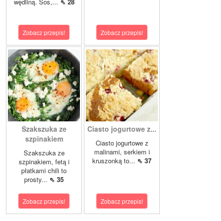
wędliną. Sos,...
⇖ 28
Zobacz przepis!
Zobacz przepis!
Szakszuka ze
Ciasto jogurtowe z...
szpinakiem
Ciasto jogurtowe z
malinami, serkiem i
Szakszuka ze
kruszonką to...
⇖ 37
szpinakiem, fetą i
płatkami chili to
prosty...
⇖ 35
Zobacz przepis!
Zobacz przepis!