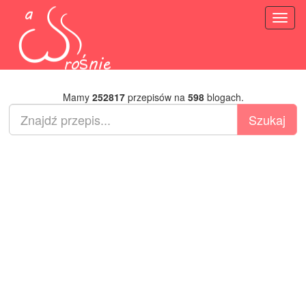
Toggl
naviga
Mamy
252817
przepisów na
598
blogach.