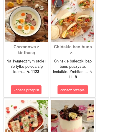
Chrzanowa z
Chińskie bao buns
kiełbasą
z...
Na świątecznym stole i
Chińskie bułeczki bao
nie tylko poleca się
buns puszyste,
krem...
⇖ 1123
leciutkie. Zrobiłam...
⇖
1118
Zobacz przepis!
Zobacz przepis!