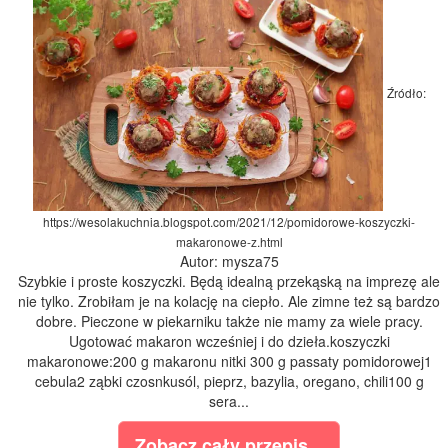
Źródło:
https://wesolakuchnia.blogspot.com/2021/12/pomidorowe-koszyczki-
makaronowe-z.html
Autor: mysza75
Szybkie i proste koszyczki. Będą idealną przekąską na imprezę ale
nie tylko. Zrobiłam je na kolację na ciepło. Ale zimne też są bardzo
dobre. Pieczone w piekarniku także nie mamy za wiele pracy.
Ugotować makaron wcześniej i do dzieła.koszyczki
makaronowe:200 g makaronu nitki 300 g passaty pomidorowej1
cebula2 ząbki czosnkusól, pieprz, bazylia, oregano, chili100 g
sera...
Zobacz cały przepis...