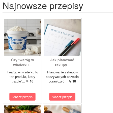
Najnowsze przepisy
Czy twaróg w
Jak planować
wiaderku...
zakupy...
Twaróg w wiaderku to
Planowanie zakupów
ten produkt, który
spożywczych pozwala
„ratuje”...
⇖ 16
ograniczyć...
⇖ 18
Zobacz przepis!
Zobacz przepis!