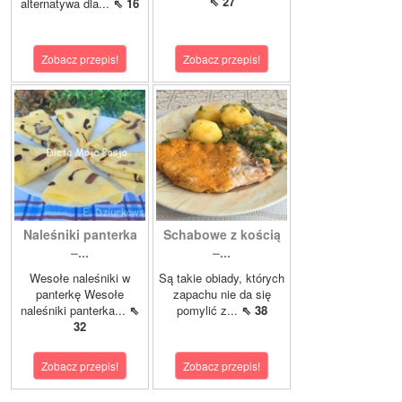
⇖ 27
alternatywa dla...
⇖ 16
Zobacz przepis!
Zobacz przepis!
Naleśniki panterka
Schabowe z kością
–...
–...
Wesołe naleśniki w
Są takie obiady, których
panterkę Wesołe
zapachu nie da się
naleśniki panterka...
⇖
pomylić z...
⇖ 38
32
Zobacz przepis!
Zobacz przepis!