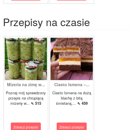
Przepisy na czasie
Mizeria na zimę w...
Ciasto Ismena –...
Poznaj mój sprawdzony
Ciasto Ismena na dużą
przepis na chrupiącą
blachę z bitą
mizerię w...
⇖ 515
śmietaną,...
⇖ 459
Zobacz przepis!
Zobacz przepis!