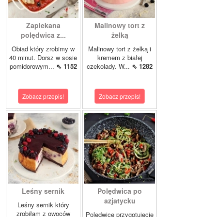
Zapiekana
Malinowy tort z
polędwica z...
żelką
Obiad który zrobimy w
Malinowy tort z żelką i
40 minut. Dorsz w sosie
kremem z białej
pomidorowym...
⇖ 1152
czekolady. W...
⇖ 1282
Zobacz przepis!
Zobacz przepis!
Leśny sernik
Polędwica po
azjatycku
Leśny sernik który
zrobiłam z owoców
Polędwicę przygotujecie