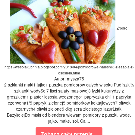
Źródło:
https://wesolakuchnia.blogspot.com/2013/04/pomidorowe-nalesniki-z-saatka-z-
ososiem.html
Autor: mysza75
2 szklanki maki1 jajko1 puszka pomidorow calych w soku Pudliszki½
szklanki wodySol7 lisci salaty maslowej3 lyzki kukurydzy z
groszkiem1 plaster lososia wedzonego1 papryczka chili1 papryka
czerwona1/5 papryki zielonej5 pomidorkow koktajlowych7 oliwek
czarnych4 oliwki zielone5 dkg sera zlocistego lazurListki
BazyliolejDo miski od blendera wlewam pomidory z puszki, wode,
jajko, make, sol. Cal...
Zobacz cały przepis...