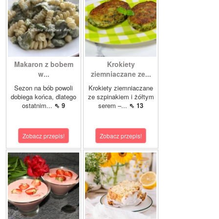
Makaron z bobem
Krokiety
w...
ziemniaczane ze...
Sezon na bób powoli
Krokiety ziemniaczane
dobiega końca, dlatego
ze szpinakiem i żółtym
ostatnim...
⇖ 9
serem –...
⇖ 13
Zobacz przepis!
Zobacz przepis!