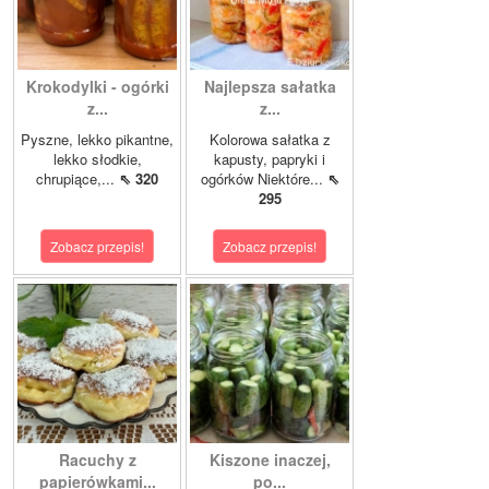
Krokodylki - ogórki
Najlepsza sałatka
z...
z...
Pyszne, lekko pikantne,
Kolorowa sałatka z
lekko słodkie,
kapusty, papryki i
chrupiące,...
⇖ 320
ogórków Niektóre...
⇖
295
Zobacz przepis!
Zobacz przepis!
Racuchy z
Kiszone inaczej,
papierówkami...
po...