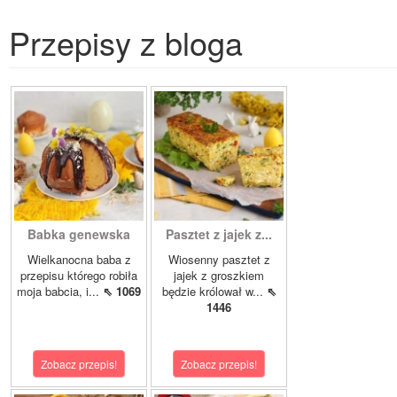
Przepisy z bloga
Babka genewska
Pasztet z jajek z...
Wielkanocna baba z
Wiosenny pasztet z
przepisu którego robiła
jajek z groszkiem
moja babcia, i...
⇖ 1069
będzie królował w...
⇖
1446
Zobacz przepis!
Zobacz przepis!