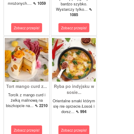
mrożonych....
⇖ 1059
bardzo szybko.
Wystarczy tylko...
⇖
1085
Zobacz przepis!
Zobacz przepis!
Tort mango curd z...
Ryba po indyjsku w
sosie...
Torcik z mango curd i
żelką malinową na
Orientalne smaki którym
biszkopcie na...
⇖ 2210
się nie oprzecie.Łosoś i
dorsz...
⇖ 994
Zobacz przepis!
Zobacz przepis!