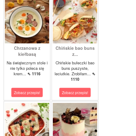
Chrzanowa z
Chińskie bao buns
kiełbasą
z...
Na świątecznym stole i
Chińskie bułeczki bao
nie tylko poleca się
buns puszyste,
krem...
⇖ 1116
leciutkie. Zrobiłam...
⇖
1110
Zobacz przepis!
Zobacz przepis!