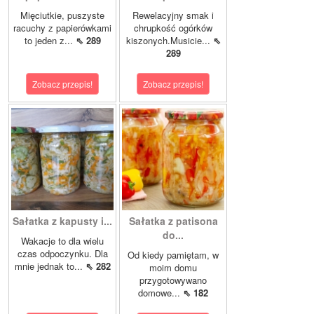
Mięciutkie, puszyste
Rewelacyjny smak i
racuchy z papierówkami
chrupkość ogórków
to jeden z...
⇖ 289
kiszonych.Musicie...
⇖
289
Zobacz przepis!
Zobacz przepis!
Sałatka z kapusty i...
Sałatka z patisona
do...
Wakacje to dla wielu
czas odpoczynku. Dla
Od kiedy pamiętam, w
mnie jednak to...
⇖ 282
moim domu
przygotowywano
domowe...
⇖ 182