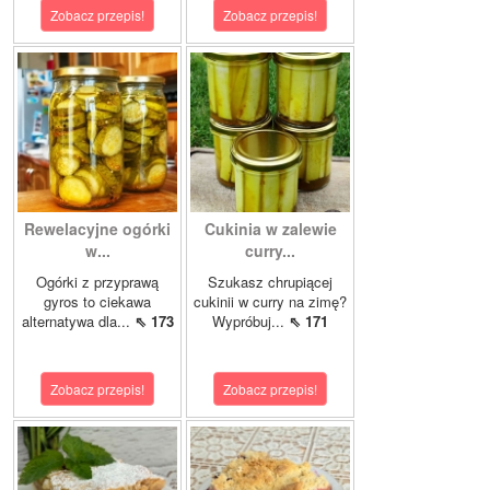
Zobacz przepis!
Zobacz przepis!
Rewelacyjne ogórki
Cukinia w zalewie
w...
curry...
Ogórki z przyprawą
Szukasz chrupiącej
gyros to ciekawa
cukinii w curry na zimę?
alternatywa dla...
⇖ 173
Wypróbuj...
⇖ 171
Zobacz przepis!
Zobacz przepis!