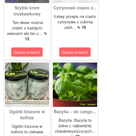
Szybki krem
Cytrynowe ciasto z...
truskawkowy
Łatwy przepis na ciasto
cytrynowe z cukinią
Ten deser można
Jeśli...
⇖ 19
zrobić z każdymi
owocami ale ten z...
⇖
13
Zobacz przepis!
Zobacz przepis!
Ogórki kiszone w
Bazylia – do czego...
kefirze
Bazylia. Bazylia to
jedna z najbardziej
Ogórki kiszone w
charakterystycznych...
kefirze to ciekawa