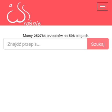
Toggl
naviga
Mamy
252784
przepisów na
598
blogach.