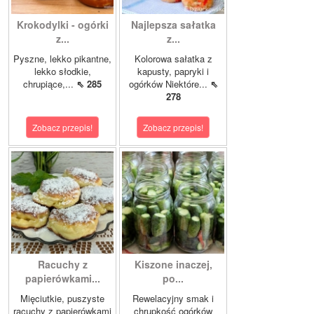
Krokodylki - ogórki
Najlepsza sałatka
z...
z...
Pyszne, lekko pikantne,
Kolorowa sałatka z
lekko słodkie,
kapusty, papryki i
chrupiące,...
⇖ 285
ogórków Niektóre...
⇖
278
Zobacz przepis!
Zobacz przepis!
Racuchy z
Kiszone inaczej,
papierówkami...
po...
Mięciutkie, puszyste
Rewelacyjny smak i
racuchy z papierówkami
chrupkość ogórków