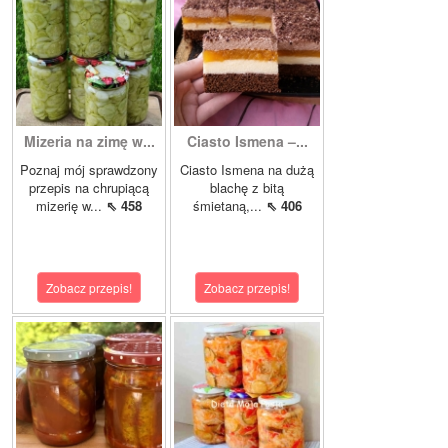
Mizeria na zimę w...
Ciasto Ismena –...
Poznaj mój sprawdzony
Ciasto Ismena na dużą
przepis na chrupiącą
blachę z bitą
mizerię w...
⇖ 458
śmietaną,...
⇖ 406
Zobacz przepis!
Zobacz przepis!