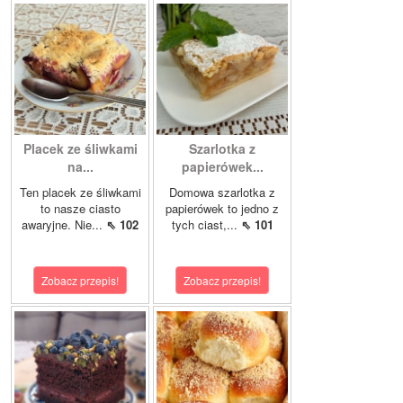
Placek ze śliwkami
Szarlotka z
na...
papierówek...
Ten placek ze śliwkami
Domowa szarlotka z
to nasze ciasto
papierówek to jedno z
awaryjne. Nie...
⇖ 102
tych ciast,...
⇖ 101
Zobacz przepis!
Zobacz przepis!