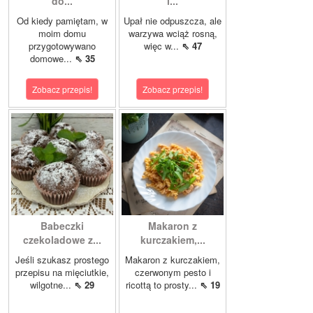
do...
i...
Od kiedy pamiętam, w
Upał nie odpuszcza, ale
moim domu
warzywa wciąż rosną,
przygotowywano
więc w...
⇖ 47
domowe...
⇖ 35
Zobacz przepis!
Zobacz przepis!
Babeczki
Makaron z
czekoladowe z...
kurczakiem,...
Jeśli szukasz prostego
Makaron z kurczakiem,
przepisu na mięciutkie,
czerwonym pesto i
wilgotne...
⇖ 29
ricottą to prosty...
⇖ 19