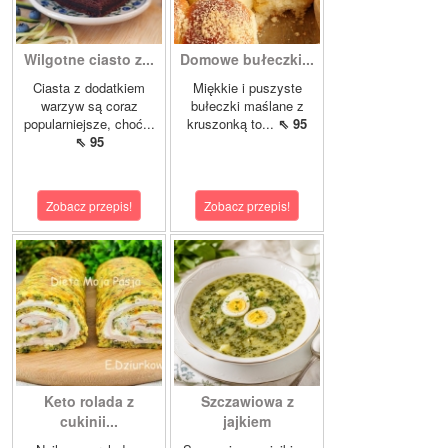
Wilgotne ciasto z...
Domowe bułeczki...
Ciasta z dodatkiem
Miękkie i puszyste
warzyw są coraz
bułeczki maślane z
popularniejsze, choć...
kruszonką to...
⇖ 95
⇖ 95
Zobacz przepis!
Zobacz przepis!
Keto rolada z
Szczawiowa z
cukinii...
jajkiem