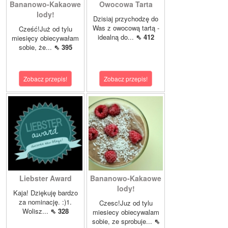
Bananowo-Kakaowe
Owocowa Tarta
lody!
Dzisiaj przychodzę do
Was z owocową tartą -
Cześć!Już od tylu
idealną do...
⇖ 412
miesięcy obiecywałam
sobie, że...
⇖ 395
Zobacz przepis!
Zobacz przepis!
Liebster Award
Bananowo-Kakaowe
lody!
Kaja! Dziękuję bardzo
za nominację. :)1.
Czesc!Juz od tylu
Wolisz...
⇖ 328
miesiecy obiecywalam
sobie, ze sprobuje...
⇖