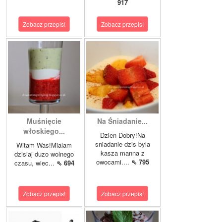
917
Zobacz przepis!
Zobacz przepis!
Muśnięcie
Na Śniadanie...
włoskiego...
Dzien Dobry!Na
sniadanie dzis byla
Witam Was!Mialam
kasza manna z
dzisiaj duzo wolnego
owocami....
⇖ 795
czasu, wiec...
⇖ 694
Zobacz przepis!
Zobacz przepis!