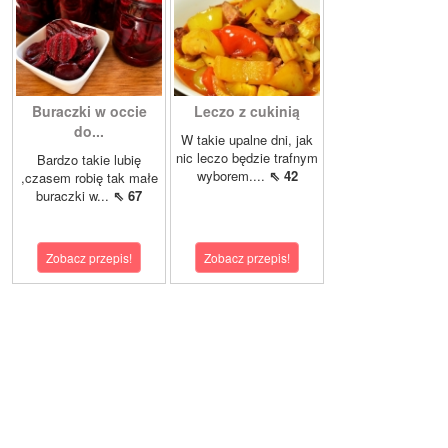
Buraczki w occie
Leczo z cukinią
do...
W takie upalne dni, jak
nic leczo będzie trafnym
Bardzo takie lubię
wyborem....
⇖ 42
,czasem robię tak małe
buraczki w...
⇖ 67
Zobacz przepis!
Zobacz przepis!