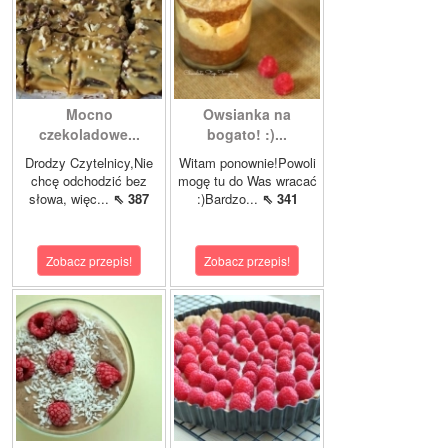
Mocno
Owsianka na
czekoladowe...
bogato! :)...
Drodzy Czytelnicy,Nie
Witam ponownie!Powoli
chcę odchodzić bez
mogę tu do Was wracać
słowa, więc...
⇖ 387
:)Bardzo...
⇖ 341
Zobacz przepis!
Zobacz przepis!