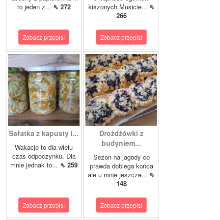
to jeden z...
⇖ 272
kiszonych.Musicie...
⇖
266
Zobacz przepis!
Zobacz przepis!
Sałatka z kapusty i...
Drożdżówki z
budyniem...
Wakacje to dla wielu
czas odpoczynku. Dla
Sezon na jagody co
mnie jednak to...
⇖ 259
prawda dobiega końca
ale u mnie jeszcze...
⇖
148
Zobacz przepis!
Zobacz przepis!