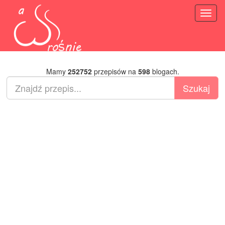
Toggl
naviga
Mamy
252752
przepisów na
598
blogach.