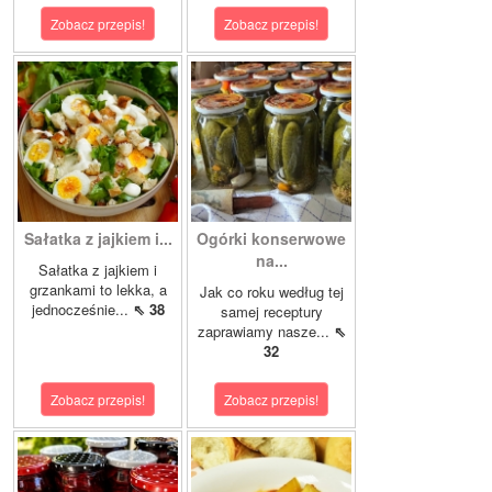
Zobacz przepis!
Zobacz przepis!
Sałatka z jajkiem i...
Ogórki konserwowe
na...
Sałatka z jajkiem i
grzankami to lekka, a
Jak co roku według tej
jednocześnie...
⇖ 38
samej receptury
zaprawiamy nasze...
⇖
32
Zobacz przepis!
Zobacz przepis!