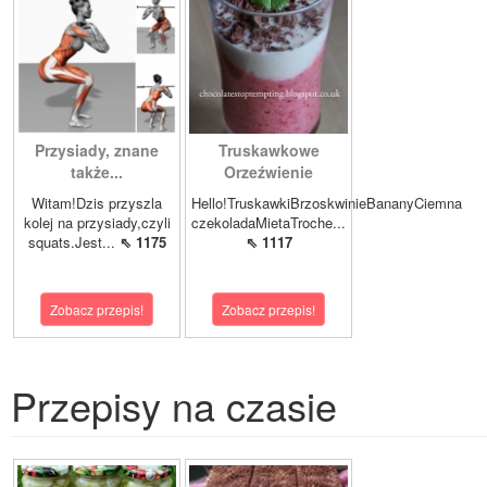
Przysiady, znane
Truskawkowe
także...
Orzeźwienie
Witam!Dzis przyszla
Hello!TruskawkiBrzoskwinieBananyCiemna
kolej na przysiady,czyli
czekoladaMietaTroche...
squats.Jest...
⇖ 1175
⇖ 1117
Zobacz przepis!
Zobacz przepis!
Przepisy na czasie