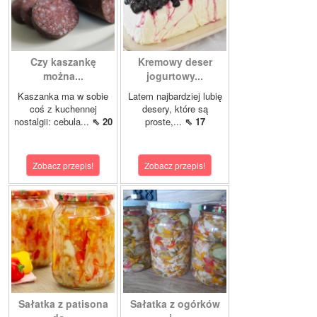
Czy kaszankę
Kremowy deser
można...
jogurtowy...
Kaszanka ma w sobie
Latem najbardziej lubię
coś z kuchennej
desery, które są
nostalgii: cebula...
⇖ 20
proste,...
⇖ 17
Zobacz przepis!
Zobacz przepis!
Sałatka z patisona
Sałatka z ogórków