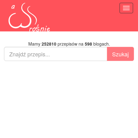
Toggl
naviga
Mamy
252810
przepisów na
598
blogach.