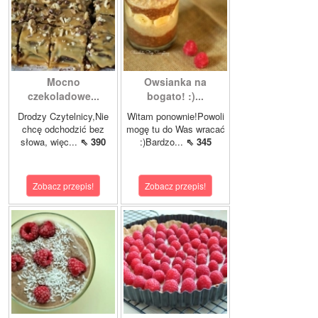
Mocno
Owsianka na
czekoladowe...
bogato! :)...
Drodzy Czytelnicy,Nie
Witam ponownie!Powoli
chcę odchodzić bez
mogę tu do Was wracać
słowa, więc...
⇖ 390
:)Bardzo...
⇖ 345
Zobacz przepis!
Zobacz przepis!