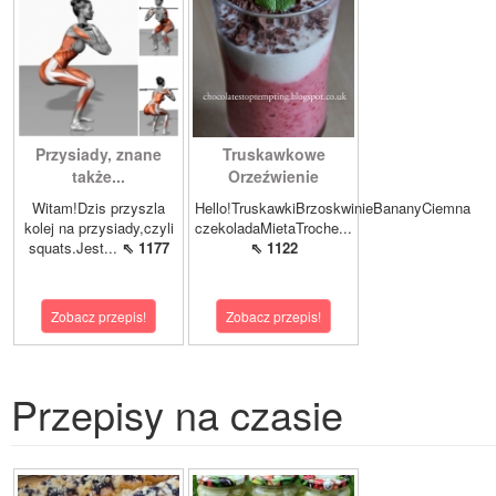
Przysiady, znane
Truskawkowe
także...
Orzeźwienie
Witam!Dzis przyszla
Hello!TruskawkiBrzoskwinieBananyCiemna
kolej na przysiady,czyli
czekoladaMietaTroche...
squats.Jest...
⇖ 1177
⇖ 1122
Zobacz przepis!
Zobacz przepis!
Przepisy na czasie