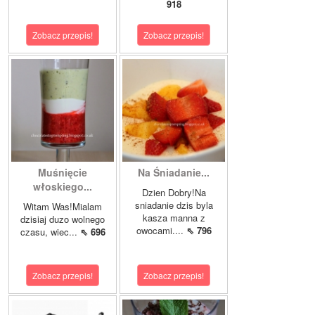
918
Zobacz przepis!
Zobacz przepis!
Muśnięcie
Na Śniadanie...
włoskiego...
Dzien Dobry!Na
sniadanie dzis byla
Witam Was!Mialam
kasza manna z
dzisiaj duzo wolnego
owocami....
⇖ 796
czasu, wiec...
⇖ 696
Zobacz przepis!
Zobacz przepis!