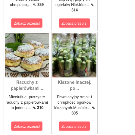
chrupiące,...
⇖ 339
ogórków Niektóre...
⇖
314
Zobacz przepis!
Zobacz przepis!
Racuchy z
Kiszone inaczej,
papierówkami...
po...
Mięciutkie, puszyste
Rewelacyjny smak i
racuchy z papierówkami
chrupkość ogórków
to jeden z...
⇖ 310
kiszonych.Musicie...
⇖
305
Zobacz przepis!
Zobacz przepis!