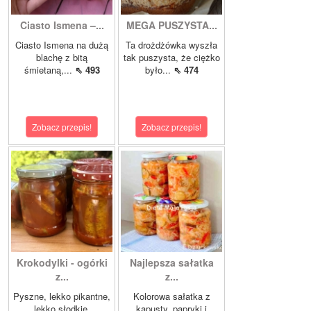
Ciasto Ismena –...
MEGA PUSZYSTA...
Ciasto Ismena na dużą
Ta drożdżówka wyszła
blachę z bitą
tak puszysta, że ciężko
śmietaną,...
⇖ 493
było...
⇖ 474
Zobacz przepis!
Zobacz przepis!
Krokodylki - ogórki
Najlepsza sałatka
z...
z...
Pyszne, lekko pikantne,
Kolorowa sałatka z
lekko słodkie,
kapusty, papryki i