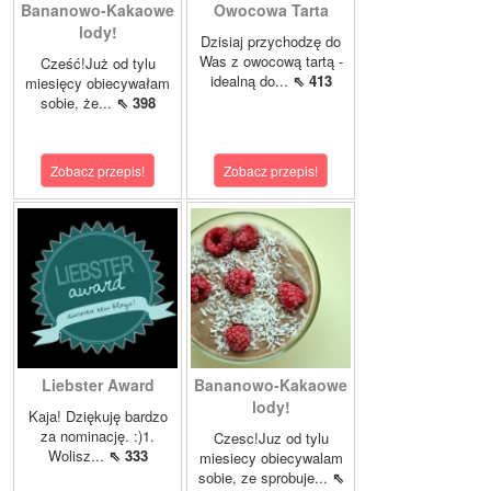
Bananowo-Kakaowe
Owocowa Tarta
lody!
Dzisiaj przychodzę do
Was z owocową tartą -
Cześć!Już od tylu
idealną do...
⇖ 413
miesięcy obiecywałam
sobie, że...
⇖ 398
Zobacz przepis!
Zobacz przepis!
Liebster Award
Bananowo-Kakaowe
lody!
Kaja! Dziękuję bardzo
za nominację. :)1.
Czesc!Juz od tylu
Wolisz...
⇖ 333
miesiecy obiecywalam
sobie, ze sprobuje...
⇖