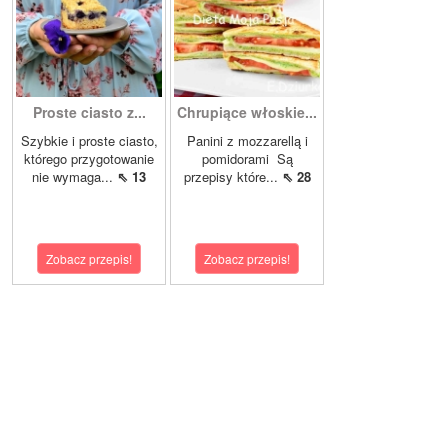
Proste ciasto z...
Chrupiące włoskie...
Szybkie i proste ciasto,
Panini z mozzarellą i
którego przygotowanie
pomidorami Są
nie wymaga...
⇖ 13
przepisy które...
⇖ 28
Zobacz przepis!
Zobacz przepis!