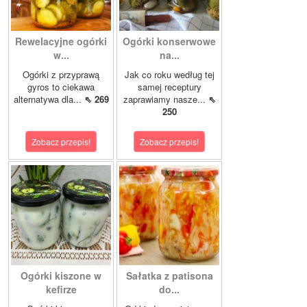
Rewelacyjne ogórki
Ogórki konserwowe
w...
na...
Ogórki z przyprawą
Jak co roku według tej
gyros to ciekawa
samej receptury
alternatywa dla...
⇖ 269
zaprawiamy nasze...
⇖
250
Zobacz przepis!
Zobacz przepis!
Ogórki kiszone w
Sałatka z patisona
kefirze
do...