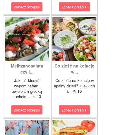
Zobacz przepis!
Zobacz przepis!
Melitzanosalata
Co zjeść na kolację
czyli...
w...
Jak już kiedyś
Co zjeść na kolację w
wspominałam,
upalny dzień? 7 lekkich
uwielbiam grecką
i...
⇖ 16
kuchnię....
⇖ 13
Zobacz przepis!
Zobacz przepis!