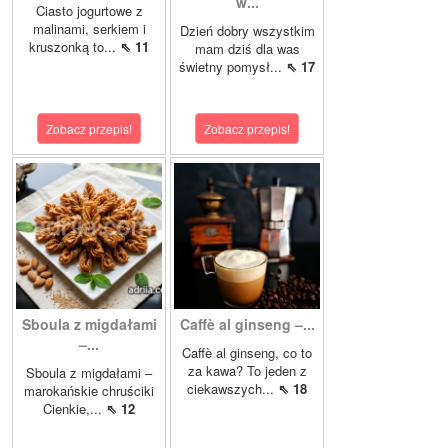
w...
Ciasto jogurtowe z
malinami, serkiem i
Dzień dobry wszystkim
kruszonką to...
⇖ 11
mam dziś dla was
świetny pomysł...
⇖ 17
Zobacz przepis!
Zobacz przepis!
Sboula z migdałami
Caffè al ginseng –...
–...
Caffè al ginseng, co to
za kawa? To jeden z
Sboula z migdałami –
ciekawszych...
⇖ 18
marokańskie chruściki
Cienkie,...
⇖ 12