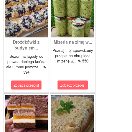
Drożdżówki z
Mizeria na zimę w...
budyniem...
Poznaj mój sprawdzony
przepis na chrupiącą
Sezon na jagody co
mizerię w...
⇖ 550
prawda dobiega końca
ale u mnie jeszcze...
⇖
594
Zobacz przepis!
Zobacz przepis!