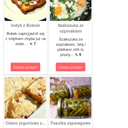
Indyk z Bobem
Szakszuka ze
szpinakiem
Bobek zaprzyjaźnił się
z indykiem chyba już na
Szakszuka ze
stałe....
⇖ 7
szpinakiem, fetą i
płatkami chili to
prosty...
⇖ 9
Zobacz przepis!
Zobacz przepis!
Ciasto jogurtowe z...
Fasolka szparagowa