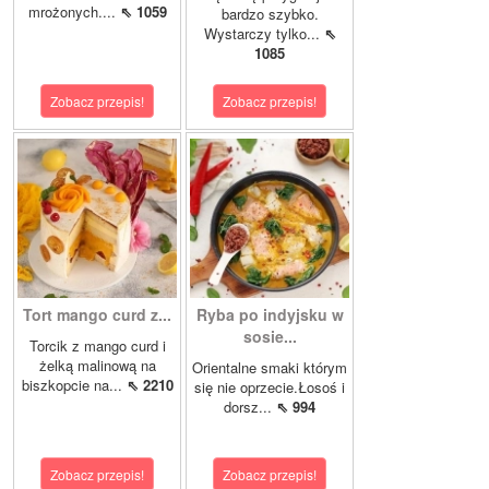
mrożonych....
⇖ 1059
bardzo szybko.
Wystarczy tylko...
⇖
1085
Zobacz przepis!
Zobacz przepis!
Tort mango curd z...
Ryba po indyjsku w
sosie...
Torcik z mango curd i
żelką malinową na
Orientalne smaki którym
biszkopcie na...
⇖ 2210
się nie oprzecie.Łosoś i
dorsz...
⇖ 994
Zobacz przepis!
Zobacz przepis!