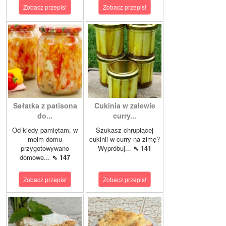
Zobacz przepis!
Zobacz przepis!
Sałatka z patisona
Cukinia w zalewie
do...
curry...
Od kiedy pamiętam, w
Szukasz chrupiącej
moim domu
cukinii w curry na zimę?
przygotowywano
Wypróbuj...
⇖ 141
domowe...
⇖ 147
Zobacz przepis!
Zobacz przepis!