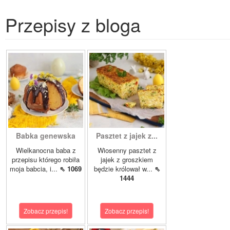
Przepisy z bloga
Babka genewska
Pasztet z jajek z...
Wielkanocna baba z
Wiosenny pasztet z
przepisu którego robiła
jajek z groszkiem
moja babcia, i...
⇖ 1069
będzie królował w...
⇖
1444
Zobacz przepis!
Zobacz przepis!