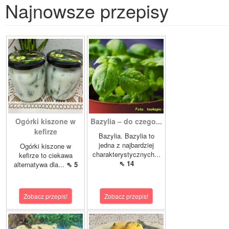
Najnowsze przepisy
Ogórki kiszone w
Bazylia – do czego...
kefirze
Bazylia. Bazylia to
jedna z najbardziej
Ogórki kiszone w
charakterystycznych...
kefirze to ciekawa
⇖ 14
alternatywa dla...
⇖ 5
Zobacz przepis!
Zobacz przepis!