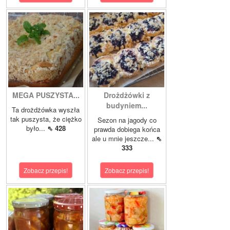
MEGA PUSZYSTA...
Drożdżówki z
budyniem...
Ta drożdżówka wyszła
tak puszysta, że ciężko
Sezon na jagody co
było...
⇖ 428
prawda dobiega końca
ale u mnie jeszcze...
⇖
333
Zobacz przepis!
Zobacz przepis!