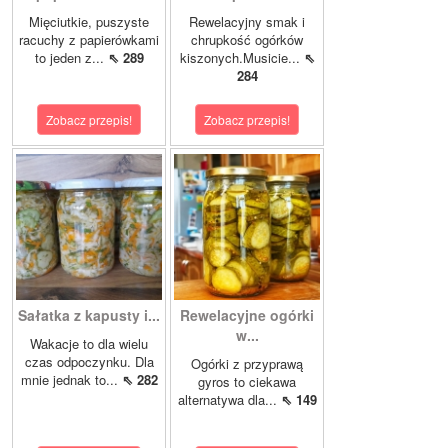
Mięciutkie, puszyste
Rewelacyjny smak i
racuchy z papierówkami
chrupkość ogórków
to jeden z...
⇖ 289
kiszonych.Musicie...
⇖
284
Zobacz przepis!
Zobacz przepis!
Sałatka z kapusty i...
Rewelacyjne ogórki
w...
Wakacje to dla wielu
czas odpoczynku. Dla
Ogórki z przyprawą
mnie jednak to...
⇖ 282
gyros to ciekawa
alternatywa dla...
⇖ 149