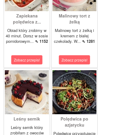
Zapiekana
Malinowy tort z
polędwica z...
żelką
Obiad który zrobimy w
Malinowy tort z żelką i
40 minut. Dorsz w sosie
kremem z białej
pomidorowym...
⇖ 1152
czekolady. W...
⇖ 1281
Zobacz przepis!
Zobacz przepis!
Leśny sernik
Polędwica po
azjatycku
Leśny sernik który
zrobiłam z owoców
Polędwicę przygotujecie