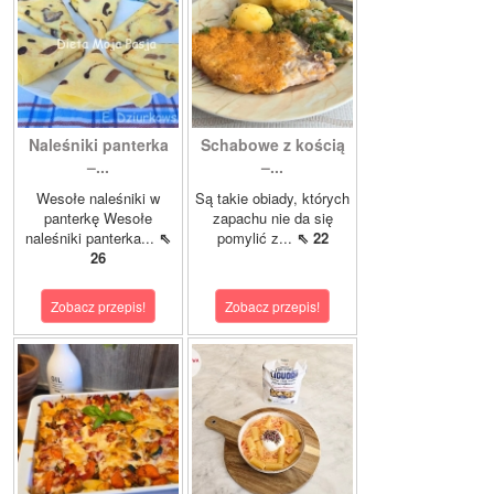
Naleśniki panterka
Schabowe z kością
–...
–...
Wesołe naleśniki w
Są takie obiady, których
panterkę Wesołe
zapachu nie da się
naleśniki panterka...
⇖
pomylić z...
⇖ 22
26
Zobacz przepis!
Zobacz przepis!