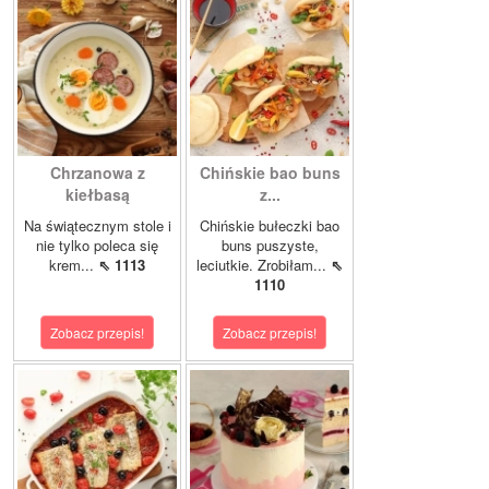
Chrzanowa z
Chińskie bao buns
kiełbasą
z...
Na świątecznym stole i
Chińskie bułeczki bao
nie tylko poleca się
buns puszyste,
krem...
⇖ 1113
leciutkie. Zrobiłam...
⇖
1110
Zobacz przepis!
Zobacz przepis!