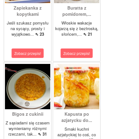
Zapiekanka z
Buratta z
kopytkami
pomidorem,...
Jeśli szukasz pomysłu
Włoskie wakacje
na sycący, prosty i
kojarzą się z beztroską,
wyjątkowo...
⇖ 23
słońcem,...
⇖ 21
Zobacz przepis!
Zobacz przepis!
Bigos z cukinii
Kapusta po
azjatycku do...
Z sąsiadami się czasem
wymieniamy różnymi
Smaki kuchni
rzeczami, tak...
⇖ 31
azjatyckiej to coś, co