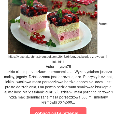
Źródło:
https://wesolakuchnia.blogspot.com/2018/06/porzeczkowiec-z-owocami-
lata.html
Autor: mysza75
Lekkie ciasto porzeczkowe z owocami lata. Wykorzystalam jeszcze
maliny, jagody. Dzieki czemu jest jeszcze lepsze. Puszysty biszkopt,
lekko kwaskowa masa porzeczkowa bardzo dobrze sie lacza. Jest
proste do zrobienia, i na pewno bedzie wam smakowac.biszkopt:5
jaj wielkosc M1/2 szklanki cukru2/3 szklanki maki pszennej tortowej1
lyzka maki ziemniaczanejmasa porzeczkowa:500 ml smietany
kremowki 30 %500...
Zobacz cały przepis...