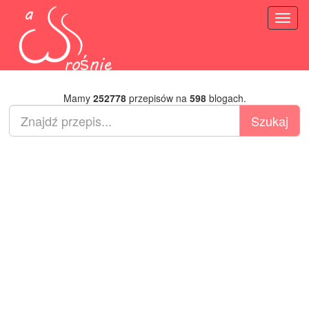
Toggl
naviga
Mamy
252778
przepisów na
598
blogach.