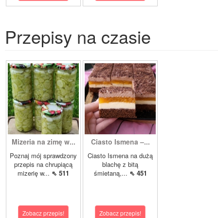
Przepisy na czasie
Mizeria na zimę w...
Ciasto Ismena –...
Poznaj mój sprawdzony
Ciasto Ismena na dużą
przepis na chrupiącą
blachę z bitą
mizerię w...
⇖ 511
śmietaną,...
⇖ 451
Zobacz przepis!
Zobacz przepis!