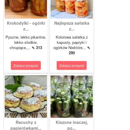
Krokodylki - ogórki
Najlepsza sałatka
z...
z...
Pyszne, lekko pikantne,
Kolorowa sałatka z
lekko słodkie,
kapusty, papryki i
chrupiące,...
⇖ 313
ogórków Niektóre...
⇖
290
Zobacz przepis!
Zobacz przepis!
Racuchy z
Kiszone inaczej,
papierówkami...
po...