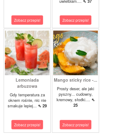
uwielbiam....
⇖ 37
Zobacz przepis!
Zobacz przepis!
Lemoniada
Mango sticky rice -...
arbuzowa
Prosty deser, ale jaki
pyszny... cudowny,
Gdy temperatura za
kremowy, słodki....
⇖
oknem rośnie, nic nie
25
smakuje lepiej...
⇖ 29
Zobacz przepis!
Zobacz przepis!