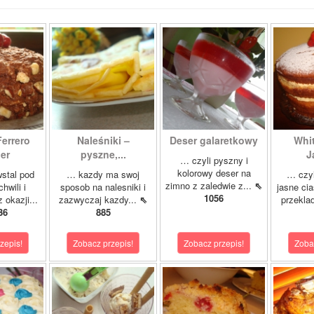
Ferrero
Naleśniki –
Deser galaretkowy
Whi
er
pyszne,...
J
… czyli pyszny i
kolorowy deser na
stal pod
… kazdy ma swoj
… czyl
zimno z zaledwie z...
⇖
hwili i
sposob na nalesniki i
jasne cia
1056
 okazji...
zazwyczaj kazdy...
⇖
przeklad
36
885
zepis!
Zobacz przepis!
Zobacz przepis!
Zoba