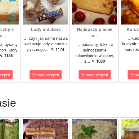
yczny z
Lody snickers
Najlepszy placek
Kurcz
...
na...
… czyli jak sama nazwa
… kurc
wskazuje lody o smaku
kurczak n
ki, pyszny
… puszysty, lekki, a
pysznego,...
⇖ 1174
kurczak
tort, ktory
jednoczesnie
⇖ 1158
odpowiednio wilgotny,
z...
⇖ 1080
zepis!
Zobacz przepis!
Zobacz przepis!
Zoba
asie