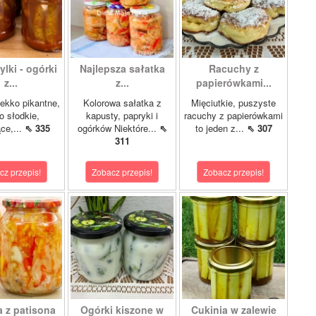
lki - ogórki
Najlepsza sałatka
Racuchy z
z...
z...
papierówkami...
ekko pikantne,
Kolorowa sałatka z
Mięciutkie, puszyste
o słodkie,
kapusty, papryki i
racuchy z papierówkami
ce,...
⇖ 335
ogórków Niektóre...
⇖
to jeden z...
⇖ 307
311
cz przepis!
Zobacz przepis!
Zobacz przepis!
a z patisona
Ogórki kiszone w
Cukinia w zalewie