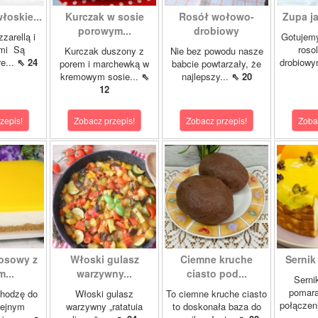
łoskie...
Kurczak w sosie
Rosół wołowo-
Zupa ja
porowym...
drobiowy
zarellą i
Gotujemy
mi Są
roso
Kurczak duszony z
Nie bez powodu nasze
re...
⇖ 24
drobiowy
porem i marchewką w
babcie powtarzały, że
kremowym sosie...
⇖
najlepszy...
⇖ 20
12
zepis!
Zobacz przepis!
Zobacz przepis!
Zoba
kosowy z
Włoski gulasz
Ciemne kruche
Sernik
...
warzywny...
ciasto pod...
Serni
pomar
chodzę do
Włoski gulasz
To ciemne kruche ciasto
połączeni
lejnym
warzywny „ratatuia
to doskonała baza do