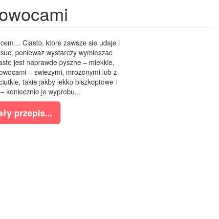
z owocami
cem… Ciasto, ktore zawsze sie udaje i
psuc, poniewaz wystarczy wymieszac
ciasto jest naprawde pyszne – miekkie,
 owocami – swiezymi, mrozonymi lub z
iutkie, takie jakby lekko biszkoptowe i
 koniecznie je wyprobu...
ły przepis...