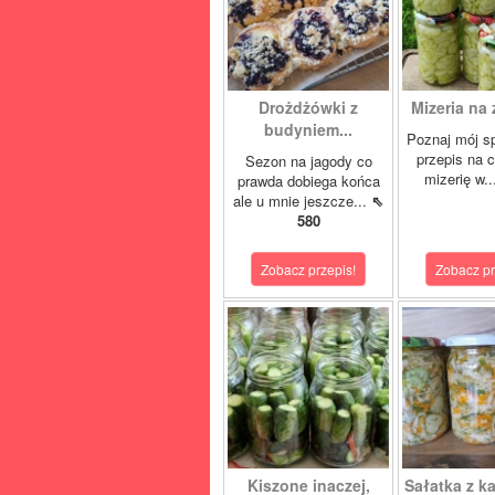
Drożdżówki z
Mizeria na 
budyniem...
Poznaj mój s
przepis na 
Sezon na jagody co
mizerię w.
prawda dobiega końca
ale u mnie jeszcze...
⇖
580
Zobacz przepis!
Zobacz pr
Kiszone inaczej,
Sałatka z ka