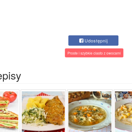
Udostępnij
Proste i szybkie ciasto z owocami
episy