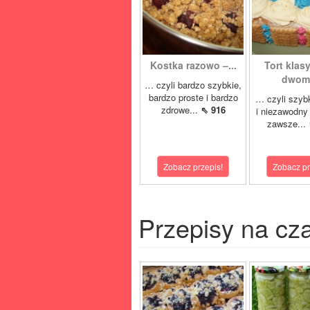
Kostka razowo –...
Tort klas
dwoma
… czyli bardzo szybkie,
bardzo proste i bardzo
… czyli szyb
zdrowe...
⇖ 916
i niezawodny 
zawsze...
Zobacz przepis!
Zobacz pr
Przepisy na cz