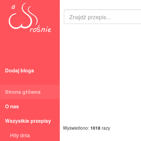
Dodaj bloga
Strona główna
O nas
Wszystkie przepisy
Wyświetlono:
1018
razy
Hity dnia