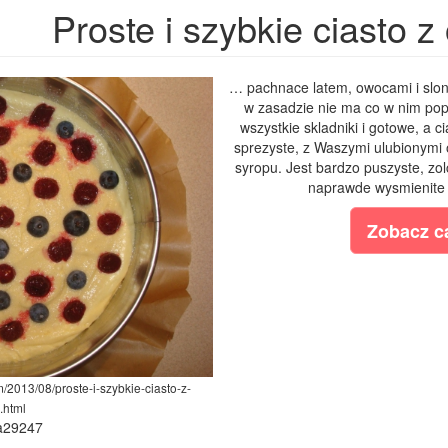
Proste i szybkie ciasto 
… pachnace latem, owocami i slon
w zasadzie nie ma co w nim po
wszystkie skladniki i gotowe, a 
sprezyste, z Waszymi ulubionymi
syropu. Jest bardzo puszyste, zolc
naprawde wysmienite –
Zobacz ca
m/2013/08/proste-i-szybkie-ciasto-z-
.html
ia29247