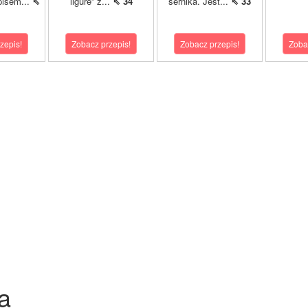
pisem...
⇖
ligure” z...
⇖ 34
sernika. Jest...
⇖ 33
zepis!
Zobacz przepis!
Zobacz przepis!
Zoba
a