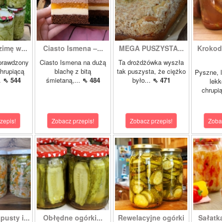
zimę w...
Ciasto Ismena –...
MEGA PUSZYSTA...
Krokody
prawdzony
Ciasto Ismena na dużą
Ta drożdżówka wyszła
chrupiącą
blachę z bitą
tak puszysta, że ciężko
Pyszne, l
..
⇖ 544
śmietaną,...
⇖ 484
było...
⇖ 471
lekk
chrupią
zepis!
Zobacz przepis!
Zobacz przepis!
Zoba
pusty i...
Obłędne ogórki...
Rewelacyjne ogórki
Sałatk