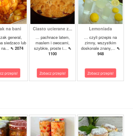
ak na bani
Ciasto ucierane z...
Lemoniada
zak general,
… pachnace latem,
… czyli przepis na
a siedzaco lub
maslem i owocami,
zimny, wszystkim
 na...
⇖ 2074
szybkie, proste i...
⇖
doskonale znany,...
⇖
1100
948
cz przepis!
Zobacz przepis!
Zobacz przepis!