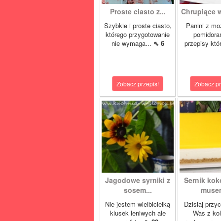
Proste ciasto z...
Chrupiące w
Szybkie i proste ciasto,
Panini z moz
którego przygotowanie
pomidora
nie wymaga...
⇖ 6
przepisy któ
Zobacz przepis!
Zobacz pr
Jagodowe syrniki z
Sernik ko
sosem...
musem
Nie jestem wielbicielką
Dzisiaj przy
klusek leniwych ale
Was z ko