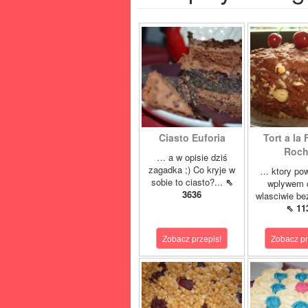
Ciasto Euforia
Tort a la 
Roch
… a w opisie dziś
zagadka ;) Co kryje w
… ktory pow
sobie to ciasto?...
⇖
wplywem c
3636
wlasciwie bez
⇖ 11
Zobacz przepis!
Zobacz pr