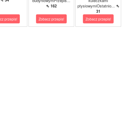
budyniowymPrzepis...
kuleczkami
⇖ 162
ptysiowymiOstatnio...
⇖
31
cz przepis!
Zobacz przepis!
Zobacz przepis!