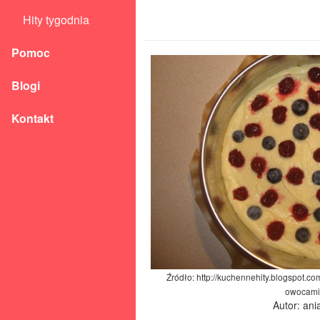
Hity tygodnia
Pomoc
Blogi
Kontakt
Źródło: http://kuchennehity.blogspot.co
owocami
Autor: an