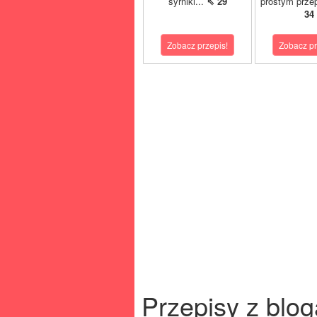
syrniki...
⇖ 29
prostym prze
34
Zobacz przepis!
Zobacz pr
Przepisy z blog