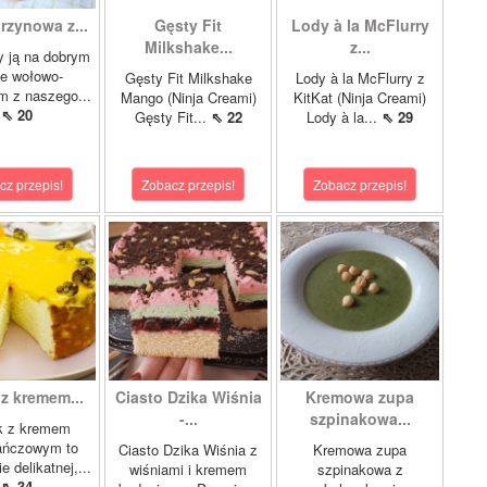
rzynowa z...
Gęsty Fit
Lody à la McFlurry
Milkshake...
z...
 ją na dobrym
le wołowo-
Gęsty Fit Milkshake
Lody à la McFlurry z
m z naszego...
Mango (Ninja Creami)
KitKat (Ninja Creami)
⇖ 20
Gęsty Fit...
⇖ 22
Lody à la...
⇖ 29
cz przepis!
Zobacz przepis!
Zobacz przepis!
 z kremem...
Ciasto Dzika Wiśnia
Kremowa zupa
-...
szpinakowa...
k z kremem
ańczowym to
Ciasto Dzika Wiśnia z
Kremowa zupa
e delikatnej,...
wiśniami i kremem
szpinakowa z
⇖ 34