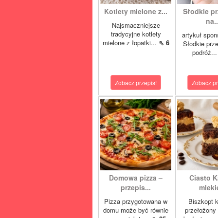
Kotlety mielone z...
Słodkie pr
na..
Najsmaczniejsze
tradycyjne kotlety
artykuł spo
mielone z łopatki...
⇖ 6
Słodkie prz
podróż..
Zobacz przepis!
Zobacz pr
Domowa pizza –
Ciasto 
przepis...
mlek
Pizza przygotowana w
Biszkopt 
domu może być równie
przełożony