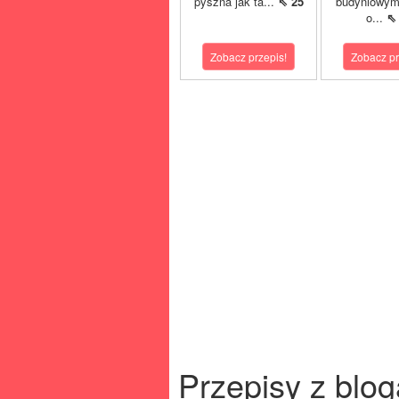
pyszna jak ta...
⇖ 25
budyniowym
o...
⇖
Zobacz przepis!
Zobacz pr
Przepisy z blog