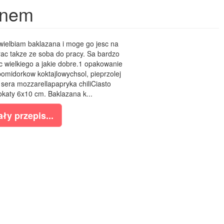
anem
Uwielbiam baklazana i moge go jesc na
rac takze ze soba do pracy. Sa bardzo
ic wielkiego a jakie dobre.1 opakowanie
omidorkow koktajlowychsol, pieprzolej
sera mozzarellapapryka chiliCiasto
okaty 6x10 cm. Baklazana k...
ły przepis...