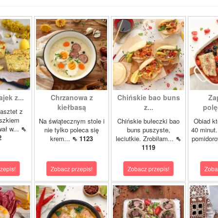
ajek z...
Chrzanowa z
Chińskie bao buns
Za
kiełbasą
z...
polę
asztet z
oszkiem
Na świątecznym stole i
Chińskie bułeczki bao
Obiad kt
wał w...
⇖
nie tylko poleca się
buns puszyste,
40 minut.
2
krem...
⇖ 1123
leciutkie. Zrobiłam...
⇖
pomidor
1119
zepis!
Zobacz przepis!
Zobacz przepis!
Zoba