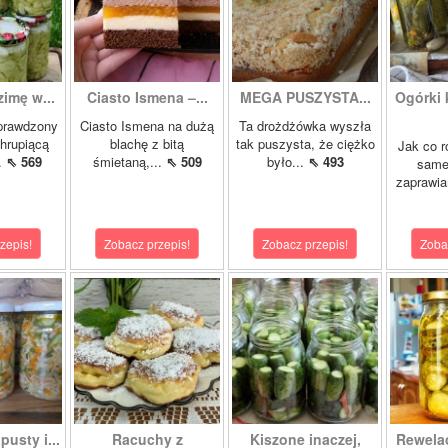
zimę w...
Ciasto Ismena –...
MEGA PUSZYSTA...
Ogórki
prawdzony
Ciasto Ismena na dużą
Ta drożdżówka wyszła
chrupiącą
blachę z bitą
tak puszysta, że ciężko
Jak co r
..
⇖ 569
śmietaną,...
⇖ 509
było...
⇖ 493
samej
zaprawia
zepis!
Zobacz przepis!
Zobacz przepis!
Zoba
pusty i...
Racuchy z
Kiszone inaczej,
Rewela