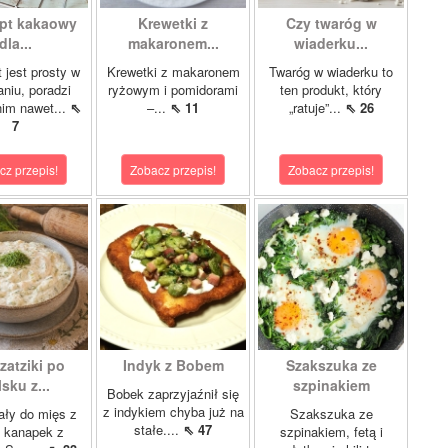
pt kakaowy
Krewetki z
Czy twaróg w
dla...
makaronem...
wiaderku...
 jest prosty w
Krewetki z makaronem
Twaróg w wiaderku to
niu, poradzi
ryżowym i pomidorami
ten produkt, który
nim nawet...
⇖
–...
⇖ 11
„ratuje”...
⇖ 26
7
cz przepis!
Zobacz przepis!
Zobacz przepis!
zatziki po
Indyk z Bobem
Szakszuka ze
sku z...
szpinakiem
Bobek zaprzyjaźnił się
z indykiem chyba już na
ły do mięs z
Szakszuka ze
stałe....
⇖ 47
 i kanapek z
szpinakiem, fetą i