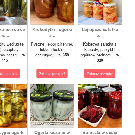
 konserwowe
Krokodylki - ogórki
Najlepsza sałatka
na...
z...
z...
oku według tej
Pyszne, lekko pikantne,
Kolorowa sałatka z
 receptury
lekko słodkie,
kapusty, papryki i
my nasze...
⇖
chrupiące,...
⇖ 358
ogórków Niektóre...
⇖
415
329
cz przepis!
Zobacz przepis!
Zobacz przepis!
cyjne ogórki
Ogórki kiszone w
Buraczki w occie