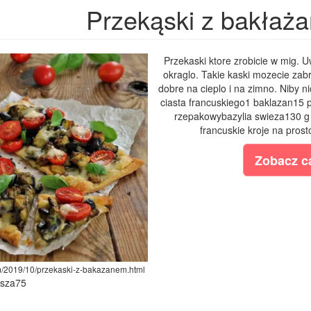
Przekąski z bakłaż
Przekaski ktore zrobicie w mig. 
okraglo. Takie kaski mozecie zab
dobre na cieplo i na zimno. Niby n
ciasta francuskiego1 baklazan15 p
rzepakowybazylia swieza130 g 
francuskie kroje na prost
Zobacz ca
om/2019/10/przekaski-z-bakazanem.html
ysza75