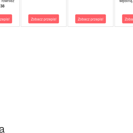
 również
wędliną
 38
zepis!
Zobacz przepis!
Zobacz przepis!
Zoba
a