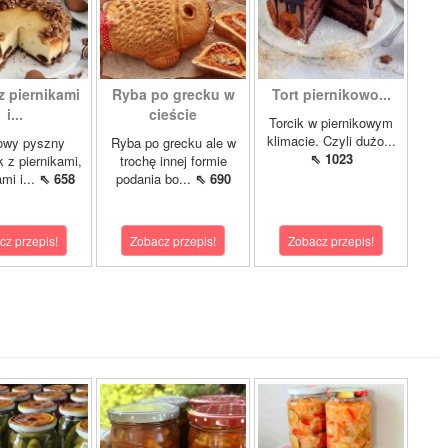
z piernikami
Ryba po grecku w
Tort piernikowo...
i...
cieście
Torcik w piernikowym
klimacie. Czyli dużo...
owy pyszny
Ryba po grecku ale w
⇖ 1023
k z piernikami,
trochę innej formie
mi i...
⇖ 658
podania bo...
⇖ 690
cz przepis!
Zobacz przepis!
Zobacz przepis!