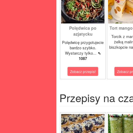
Polędwica po
Tort mango 
azjatycku
Torcik z man
żelką mali
Polędwicę przygotujecie
biszkopcie na
bardzo szybko.
Wystarczy tylko...
⇖
1087
Zobacz przepis!
Zobacz pr
Przepisy na cz