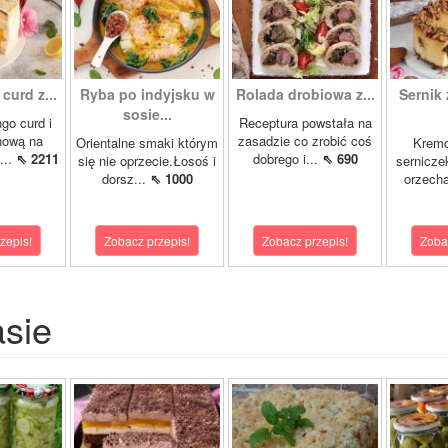
curd z...
Ryba po indyjsku w
Rolada drobiowa z...
Sernik 
sosie...
go curd i
Receptura powstała na
nową na
zasadzie co zrobić coś
Orientalne smaki którym
Krem
...
⇖ 2211
dobrego i...
⇖ 690
się nie oprzecie.Łosoś i
sernicze
dorsz...
⇖ 1000
orzecha
zepis!
Zobacz przepis!
Zobacz przepis!
Zoba
asie