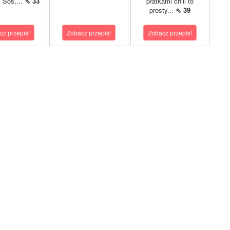
. Sos,...
⇖ 33
płatkami chili to
prosty...
⇖ 39
cz przepis!
Zobacz przepis!
Zobacz przepis!