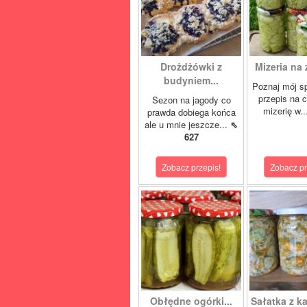
Drożdżówki z
Mizeria na 
budyniem...
Poznaj mój s
przepis na 
Sezon na jagody co
mizerię w.
prawda dobiega końca
ale u mnie jeszcze...
⇖
627
Zobacz przepis!
Zobacz pr
Obłędne ogórki...
Sałatka z ka