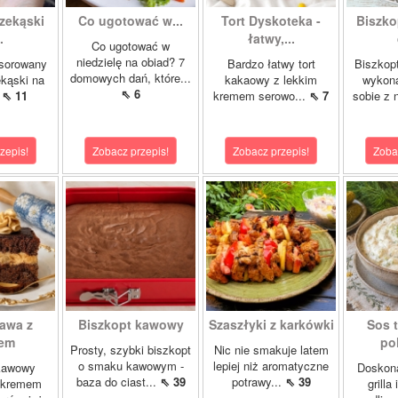
zekąski
Co ugotować w...
Tort Dyskoteka -
Biszko
.
łatwy,...
Co ugotować w
niedzielę na obiad? 7
nsorowany
Bardzo łatwy tort
Biszkopt
domowych dań, które...
ekąski na
kakaowy z lekkim
wykona
⇖ 6
.
⇖ 11
kremem serowo...
⇖ 7
sobie z 
zepis!
Zobacz przepis!
Zobacz przepis!
Zoba
Kawa z
Biszkopt kawowy
Szaszłyki z karkówki
Sos t
iem
pol
Prosty, szybki biszkopt
Nic nie smakuje latem
o smaku kawowym -
lepiej niż aromatyczne
kawowy
Doskona
baza do ciast...
⇖ 39
potrawy...
⇖ 39
 kremem
grilla