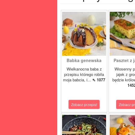
Babka genewska
Pasztet z j
Wielkanocna baba z
Wiosenny p
przepisu którego robiła
jajek z gr
moja babcia, i...
⇖ 1077
będzie królo
145
Zobacz przepis!
Zobacz pr