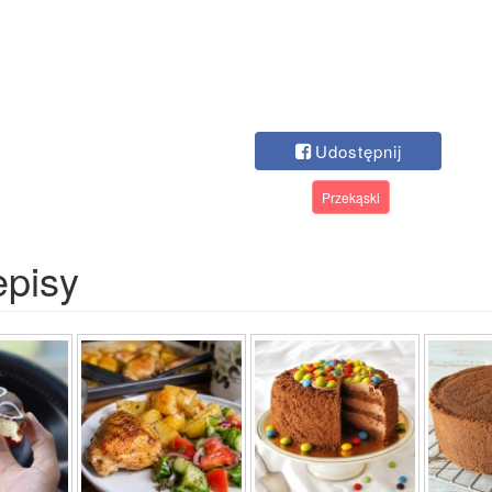
Udostępnij
Przekąski
episy