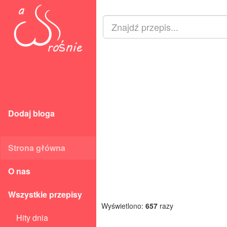
Dodaj bloga
Strona główna
O nas
Wszystkie przepisy
Wyświetlono:
657
razy
Hity dnia