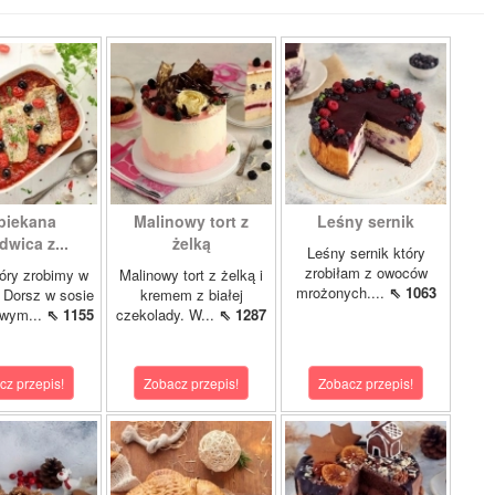
piekana
Malinowy tort z
Leśny sernik
dwica z...
żelką
Leśny sernik który
zrobiłam z owoców
óry zrobimy w
Malinowy tort z żelką i
mrożonych....
⇖ 1063
 Dorsz w sosie
kremem z białej
owym...
⇖ 1155
czekolady. W...
⇖ 1287
cz przepis!
Zobacz przepis!
Zobacz przepis!