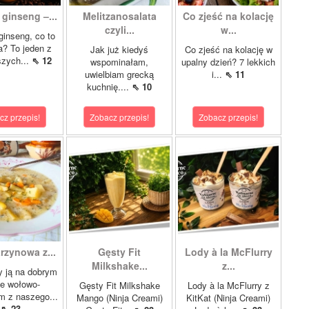
 ginseng –...
Melitzanosalata
Co zjeść na kolację
czyli...
w...
 ginseng, co to
? To jeden z
Jak już kiedyś
Co zjeść na kolację w
szych...
⇖ 12
wspominałam,
upalny dzień? 7 lekkich
uwielbiam grecką
i...
⇖ 11
kuchnię....
⇖ 10
cz przepis!
Zobacz przepis!
Zobacz przepis!
rzynowa z...
Gęsty Fit
Lody à la McFlurry
Milkshake...
z...
 ją na dobrym
le wołowo-
Gęsty Fit Milkshake
Lody à la McFlurry z
m z naszego...
Mango (Ninja Creami)
KitKat (Ninja Creami)
⇖ 23