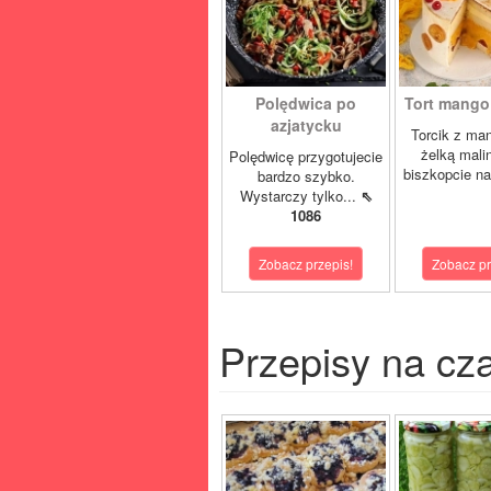
Polędwica po
Tort mango 
azjatycku
Torcik z man
żelką mali
Polędwicę przygotujecie
biszkopcie na
bardzo szybko.
Wystarczy tylko...
⇖
1086
Zobacz przepis!
Zobacz pr
Przepisy na cz