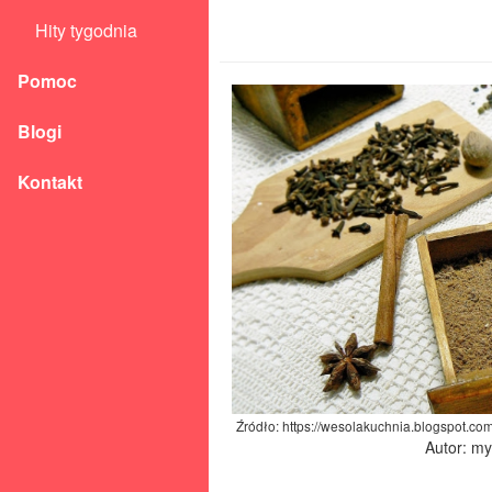
Hity tygodnia
Pomoc
Blogi
Kontakt
Źródło: https://wesolakuchnia.blogspot.co
Autor: m