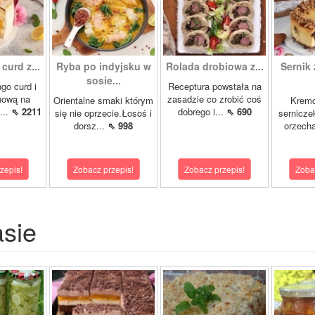
curd z...
Ryba po indyjsku w
Rolada drobiowa z...
Sernik 
sosie...
go curd i
Receptura powstała na
nową na
zasadzie co zrobić coś
Orientalne smaki którym
Krem
...
⇖ 2211
dobrego i...
⇖ 690
się nie oprzecie.Łosoś i
sernicze
dorsz...
⇖ 998
orzecha
zepis!
Zobacz przepis!
Zobacz przepis!
Zoba
asie