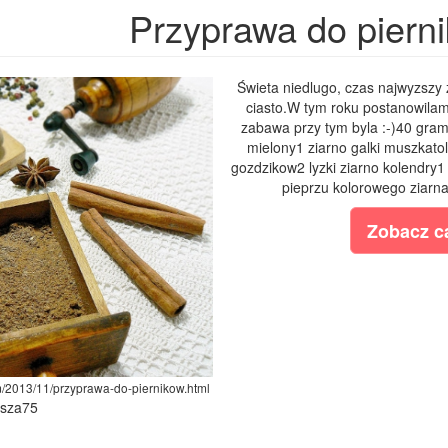
Przyprawa do piern
Świeta niedlugo, czas najwyzszy z
ciasto.W tym roku postanowilam
zabawa przy tym byla :-)40 gram 
mielony1 ziarno galki muszkatol
gozdzikow2 lyzki ziarno kolendry
pieprzu kolorowego ziarn
Zobacz ca
m/2013/11/przyprawa-do-piernikow.html
ysza75