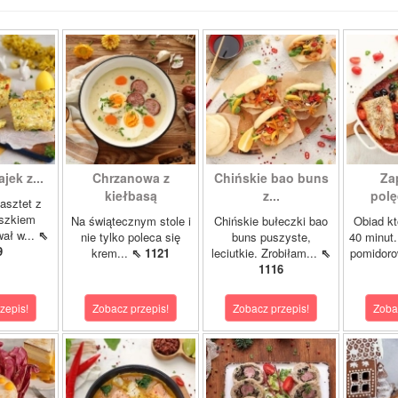
ajek z...
Chrzanowa z
Chińskie bao buns
Za
kiełbasą
z...
polę
asztet z
oszkiem
Na świątecznym stole i
Chińskie bułeczki bao
Obiad kt
wał w...
⇖
nie tylko poleca się
buns puszyste,
40 minut.
9
krem...
⇖ 1121
leciutkie. Zrobiłam...
⇖
pomidor
1116
zepis!
Zobacz przepis!
Zobacz przepis!
Zoba