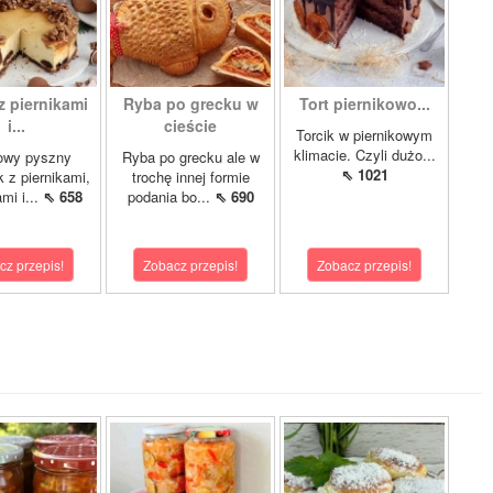
z piernikami
Ryba po grecku w
Tort piernikowo...
i...
cieście
Torcik w piernikowym
klimacie. Czyli dużo...
owy pyszny
Ryba po grecku ale w
⇖ 1021
k z piernikami,
trochę innej formie
mi i...
⇖ 658
podania bo...
⇖ 690
cz przepis!
Zobacz przepis!
Zobacz przepis!