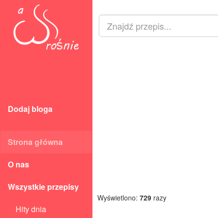
Dodaj bloga
Strona główna
O nas
Wszystkie przepisy
Wyświetlono:
729
razy
Hity dnia