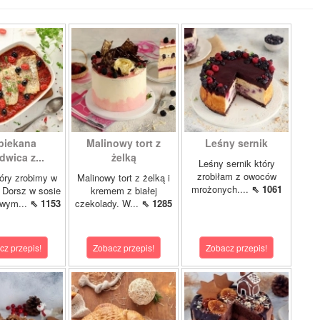
piekana
Malinowy tort z
Leśny sernik
dwica z...
żelką
Leśny sernik który
zrobiłam z owoców
óry zrobimy w
Malinowy tort z żelką i
mrożonych....
⇖ 1061
 Dorsz w sosie
kremem z białej
owym...
⇖ 1153
czekolady. W...
⇖ 1285
cz przepis!
Zobacz przepis!
Zobacz przepis!