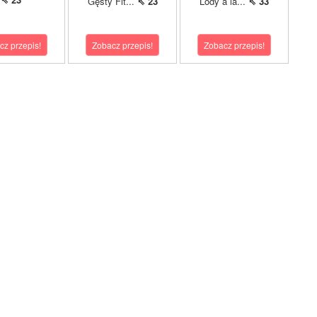
Gęsty Fit...
⇖ 23
Lody à la...
⇖ 33
cz przepis!
Zobacz przepis!
Zobacz przepis!