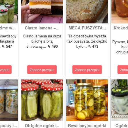
zimę w...
Ciasto Ismena –...
MEGA PUSZYSTA...
Krokody
prawdzony
Ciasto Ismena na dużą
Ta drożdżówka wyszła
chrupiącą
blachę z bitą
tak puszysta, że ciężko
Pyszne, l
..
⇖ 547
śmietaną,...
⇖ 490
było...
⇖ 473
lekk
chrupią
zepis!
Zobacz przepis!
Zobacz przepis!
Zoba
pusty i...
Obłędne ogórki...
Rewelacyjne ogórki
Ogórk