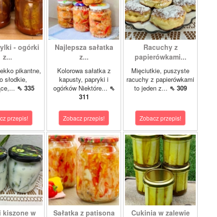
lki - ogórki
Najlepsza sałatka
Racuchy z
z...
z...
papierówkami...
ekko pikantne,
Kolorowa sałatka z
Mięciutkie, puszyste
o słodkie,
kapusty, papryki i
racuchy z papierówkami
ce,...
⇖ 335
ogórków Niektóre...
⇖
to jeden z...
⇖ 309
311
cz przepis!
Zobacz przepis!
Zobacz przepis!
i kiszone w
Sałatka z patisona
Cukinia w zalewie