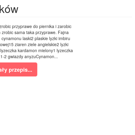
ików
robic przyprawe do piernika i zarobic
 zrobic sama taka przyprawe. Fajna
cynamonu laski2 plaskie lyzki imbiru
owej15 ziaren ziele angielskie2 lyzki
1 lyzeczka kardamon mielony1 lyzeczka
a1-2 gwiazdy anyzuCynamon...
ły przepis...