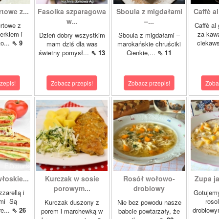
towe z...
Fasolka szparagowa
Sboula z migdałami
Caffè al
w...
–...
urtowe z
Caffè al
erkiem i
za kawa
Dzień dobry wszystkim
Sboula z migdałami –
o...
⇖ 9
ciekaw
mam dziś dla was
marokańskie chruściki
świetny pomysł...
⇖ 13
Cienkie,...
⇖ 11
zepis!
Zobacz przepis!
Zobacz przepis!
Zoba
łoskie...
Kurczak w sosie
Rosół wołowo-
Zupa ja
porowym...
drobiowy
zarellą i
Gotujemy
mi Są
roso
Kurczak duszony z
Nie bez powodu nasze
re...
⇖ 26
drobiowy
porem i marchewką w
babcie powtarzały, że