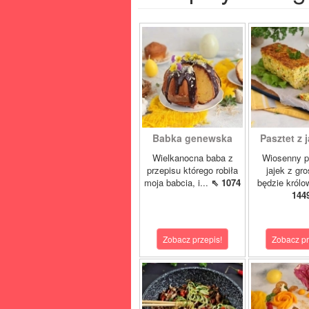
Babka genewska
Pasztet z j
Wielkanocna baba z
Wiosenny p
przepisu którego robiła
jajek z gr
moja babcia, i...
⇖ 1074
będzie królo
144
Zobacz przepis!
Zobacz pr