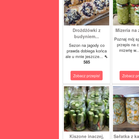
Drożdżówki z
Mizeria na 
budyniem...
Poznaj mój s
przepis na 
Sezon na jagody co
mizerię w.
prawda dobiega końca
ale u mnie jeszcze...
⇖
585
Zobacz przepis!
Zobacz pr
Kiszone inaczej,
Sałatka z ka