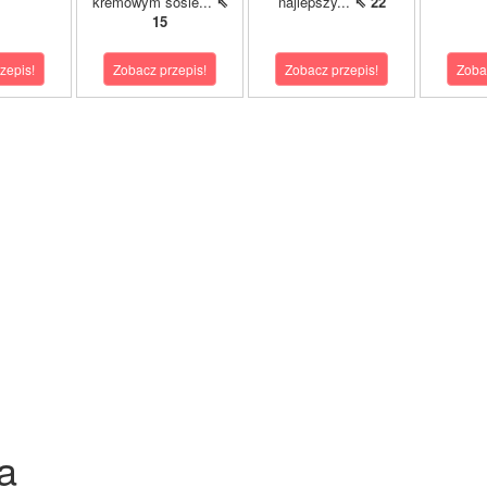
kremowym sosie...
⇖
najlepszy...
⇖ 22
15
zepis!
Zobacz przepis!
Zobacz przepis!
Zoba
a