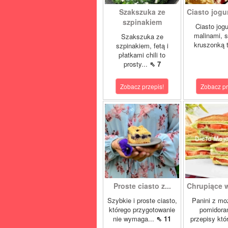
Szakszuka ze
Ciasto jogur
szpinakiem
Ciasto jog
malinami, s
Szakszuka ze
kruszonką t
szpinakiem, fetą i
płatkami chili to
prosty...
⇖ 7
Zobacz przepis!
Zobacz pr
Proste ciasto z...
Chrupiące w
Szybkie i proste ciasto,
Panini z moz
którego przygotowanie
pomidora
nie wymaga...
⇖ 11
przepisy któ