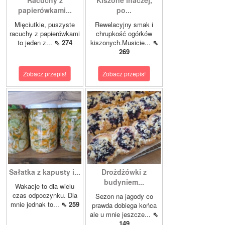
Racuchy z
Kiszone inaczej,
papierówkami...
po...
Mięciutkie, puszyste
Rewelacyjny smak i
racuchy z papierówkami
chrupkość ogórków
to jeden z...
⇖ 274
kiszonych.Musicie...
⇖
269
Zobacz przepis!
Zobacz przepis!
Sałatka z kapusty i...
Drożdżówki z
budyniem...
Wakacje to dla wielu
czas odpoczynku. Dla
Sezon na jagody co
mnie jednak to...
⇖ 259
prawda dobiega końca
ale u mnie jeszcze...
⇖
149