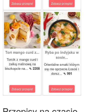
Zobacz przepis!
Zobacz przepis!
Tort mango curd z...
Ryba po indyjsku w
sosie...
Torcik z mango curd i
żelką malinową na
Orientalne smaki którym
biszkopcie na...
⇖ 2208
się nie oprzecie.Łosoś i
dorsz...
⇖ 991
Zobacz przepis!
Zobacz przepis!
Przepisy na czasie