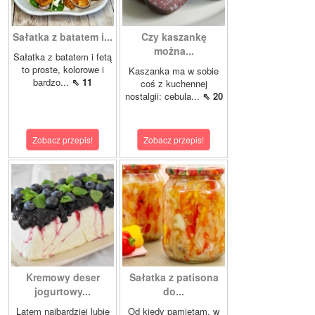
Sałatka z batatem i...
Czy kaszankę
można...
Sałatka z batatem i fetą
to proste, kolorowe i
Kaszanka ma w sobie
bardzo...
⇖ 11
coś z kuchennej
nostalgii: cebula...
⇖ 20
Zobacz przepis!
Zobacz przepis!
Kremowy deser
Sałatka z patisona
jogurtowy...
do...
Latem najbardziej lubię
Od kiedy pamiętam, w