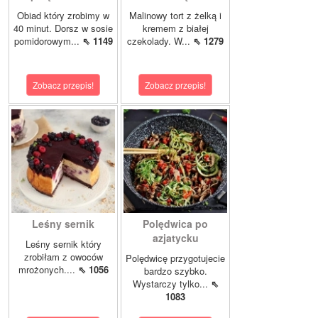
Obiad który zrobimy w
Malinowy tort z żelką i
40 minut. Dorsz w sosie
kremem z białej
pomidorowym...
⇖ 1149
czekolady. W...
⇖ 1279
Zobacz przepis!
Zobacz przepis!
Leśny sernik
Polędwica po
azjatycku
Leśny sernik który
zrobiłam z owoców
Polędwicę przygotujecie
mrożonych....
⇖ 1056
bardzo szybko.
Wystarczy tylko...
⇖
1083