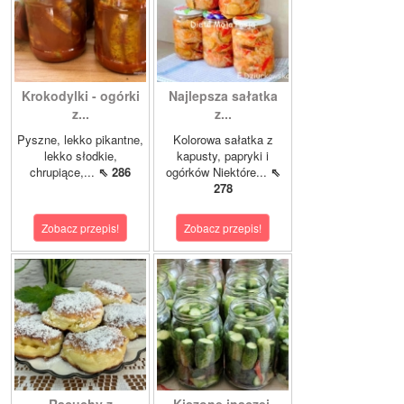
Krokodylki - ogórki
Najlepsza sałatka
z...
z...
Pyszne, lekko pikantne,
Kolorowa sałatka z
lekko słodkie,
kapusty, papryki i
chrupiące,...
⇖ 286
ogórków Niektóre...
⇖
278
Zobacz przepis!
Zobacz przepis!