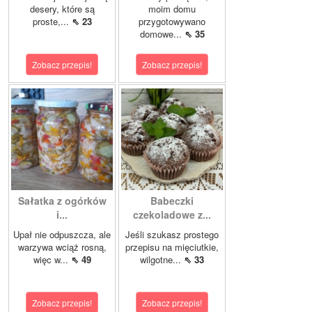
desery, które są
moim domu
proste,...
⇖ 23
przygotowywano
domowe...
⇖ 35
Zobacz przepis!
Zobacz przepis!
Sałatka z ogórków
Babeczki
i...
czekoladowe z...
Upał nie odpuszcza, ale
Jeśli szukasz prostego
warzywa wciąż rosną,
przepisu na mięciutkie,
więc w...
⇖ 49
wilgotne...
⇖ 33
Zobacz przepis!
Zobacz przepis!