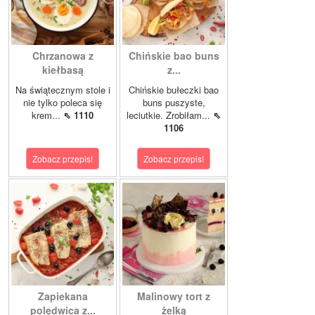
Chrzanowa z
Chińskie bao buns
kiełbasą
z...
Na świątecznym stole i
Chińskie bułeczki bao
nie tylko poleca się
buns puszyste,
krem...
⇖ 1110
leciutkie. Zrobiłam...
⇖
1106
Zobacz przepis!
Zobacz przepis!
Zapiekana
Malinowy tort z
polędwica z...
żelką