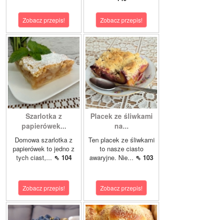
Zobacz przepis!
Zobacz przepis!
Szarlotka z
Placek ze śliwkami
papierówek...
na...
Domowa szarlotka z
Ten placek ze śliwkami
papierówek to jedno z
to nasze ciasto
tych ciast,...
⇖ 104
awaryjne. Nie...
⇖ 103
Zobacz przepis!
Zobacz przepis!