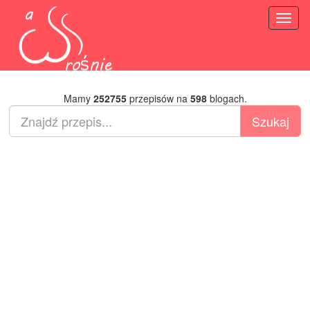
Toggl
naviga
Mamy
252755
przepisów na
598
blogach.