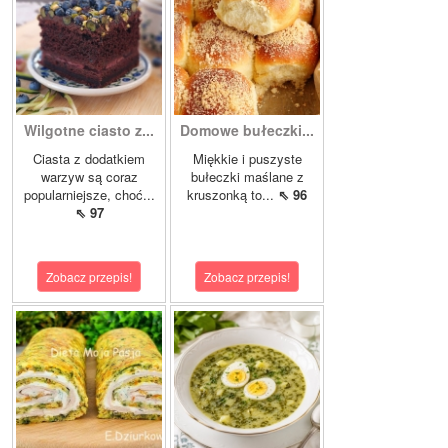
Wilgotne ciasto z...
Domowe bułeczki...
Ciasta z dodatkiem
Miękkie i puszyste
warzyw są coraz
bułeczki maślane z
popularniejsze, choć...
kruszonką to...
⇖ 96
⇖ 97
Zobacz przepis!
Zobacz przepis!