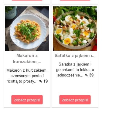
Makaron z
Sałatka z jajkiem i...
kurczakiem,...
Sałatka z jajkiem i
grzankami to lekka, a
Makaron z kurczakiem,
jednocześnie...
⇖ 39
czerwonym pesto i
ricottą to prosty...
⇖ 19
Zobacz przepis!
Zobacz przepis!