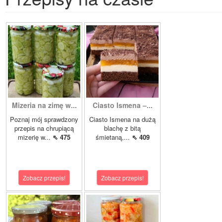
Mizeria na zimę w...
Ciasto Ismena –...
Poznaj mój sprawdzony
Ciasto Ismena na dużą
przepis na chrupiącą
blachę z bitą
mizerię w...
⇖ 475
śmietaną,...
⇖ 409
Zobacz przepis!
Zobacz przepis!