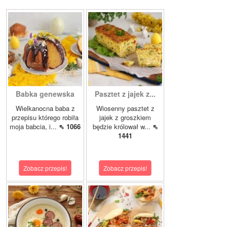
Babka genewska
Pasztet z jajek z...
Wielkanocna baba z
Wiosenny pasztet z
przepisu którego robiła
jajek z groszkiem
moja babcia, i...
⇖ 1066
będzie królował w...
⇖
1441
Zobacz przepis!
Zobacz przepis!