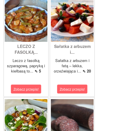
LECZO Z
Sałatka z arbuzem
FASOLKĄ...
i...
Leczo z fasolką
Sałatka z arbuzem i
szparagową, papryką i
fetą – lekka,
kiełbasą to...
⇖ 5
orzeźwiająca i...
⇖ 20
Zobacz przepis!
Zobacz przepis!