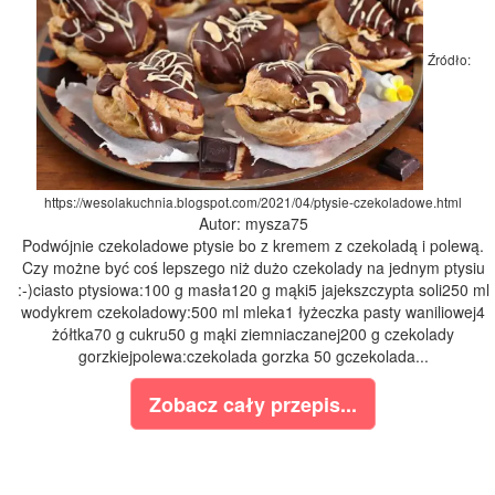
Źródło:
https://wesolakuchnia.blogspot.com/2021/04/ptysie-czekoladowe.html
Autor: mysza75
Podwójnie czekoladowe ptysie bo z kremem z czekoladą i polewą.
Czy możne być coś lepszego niż dużo czekolady na jednym ptysiu
:-)ciasto ptysiowa:100 g masła120 g mąki5 jajekszczypta soli250 ml
wodykrem czekoladowy:500 ml mleka1 łyżeczka pasty waniliowej4
żółtka70 g cukru50 g mąki ziemniaczanej200 g czekolady
gorzkiejpolewa:czekolada gorzka 50 gczekolada...
Zobacz cały przepis...