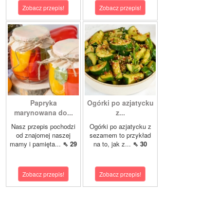
Zobacz przepis!
Zobacz przepis!
Papryka
Ogórki po azjatycku
marynowana do...
z...
Nasz przepis pochodzi
Ogórki po azjatycku z
od znajomej naszej
sezamem to przykład
mamy i pamięta...
⇖ 29
na to, jak z...
⇖ 30
Zobacz przepis!
Zobacz przepis!