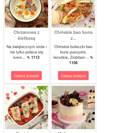
Chrzanowa z
Chińskie bao buns
kiełbasą
z...
Na świątecznym stole i
Chińskie bułeczki bao
nie tylko poleca się
buns puszyste,
krem...
⇖ 1112
leciutkie. Zrobiłam...
⇖
1108
Zobacz przepis!
Zobacz przepis!