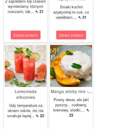
Z sąsiadami się czasem
wymieniamy różnymi
Smaki kuchni
rzeczami, tak...
⇖ 21
azjatyckiej to coś, co
uwielbiam....
⇖ 31
Zobacz przepis!
Zobacz przepis!
Lemoniada
Mango sticky rice -...
arbuzowa
Prosty deser, ale jaki
pyszny... cudowny,
Gdy temperatura za
kremowy, słodki....
⇖
oknem rośnie, nic nie
23
smakuje lepiej...
⇖ 22