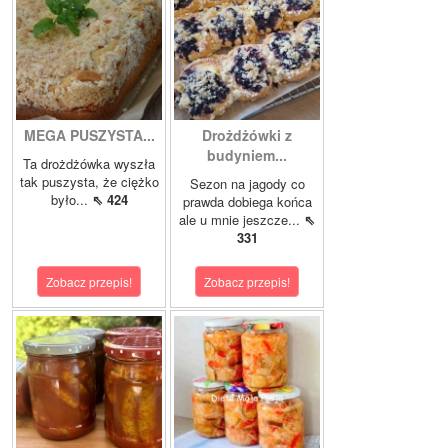
MEGA PUSZYSTA...
Drożdżówki z
budyniem...
Ta drożdżówka wyszła
tak puszysta, że ciężko
Sezon na jagody co
było...
⇖ 424
prawda dobiega końca
ale u mnie jeszcze...
⇖
331
Zobacz przepis!
Zobacz przepis!