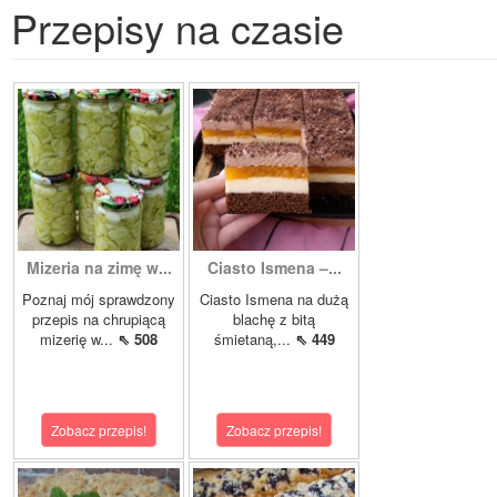
Przepisy na czasie
Mizeria na zimę w...
Ciasto Ismena –...
Poznaj mój sprawdzony
Ciasto Ismena na dużą
przepis na chrupiącą
blachę z bitą
mizerię w...
⇖ 508
śmietaną,...
⇖ 449
Zobacz przepis!
Zobacz przepis!