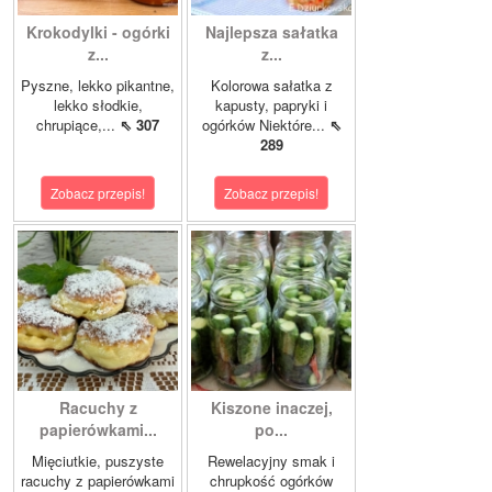
Krokodylki - ogórki
Najlepsza sałatka
z...
z...
Pyszne, lekko pikantne,
Kolorowa sałatka z
lekko słodkie,
kapusty, papryki i
chrupiące,...
⇖ 307
ogórków Niektóre...
⇖
289
Zobacz przepis!
Zobacz przepis!
Racuchy z
Kiszone inaczej,
papierówkami...
po...
Mięciutkie, puszyste
Rewelacyjny smak i
racuchy z papierówkami
chrupkość ogórków