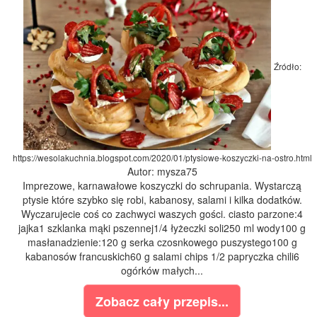
Źródło:
https://wesolakuchnia.blogspot.com/2020/01/ptysiowe-koszyczki-na-ostro.html
Autor: mysza75
Imprezowe, karnawałowe koszyczki do schrupania. Wystarczą
ptysie które szybko się robi, kabanosy, salami i kilka dodatków.
Wyczarujecie coś co zachwyci waszych gości. ciasto parzone:4
jajka1 szklanka mąki pszennej1/4 łyżeczki soli250 ml wody100 g
masłanadzienie:120 g serka czosnkowego puszystego100 g
kabanosów francuskich60 g salami chips 1/2 papryczka chili6
ogórków małych...
Zobacz cały przepis...