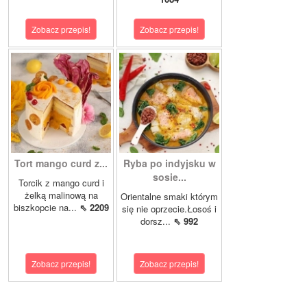
Zobacz przepis!
Zobacz przepis!
Tort mango curd z...
Ryba po indyjsku w
sosie...
Torcik z mango curd i
żelką malinową na
Orientalne smaki którym
biszkopcie na...
⇖ 2209
się nie oprzecie.Łosoś i
dorsz...
⇖ 992
Zobacz przepis!
Zobacz przepis!