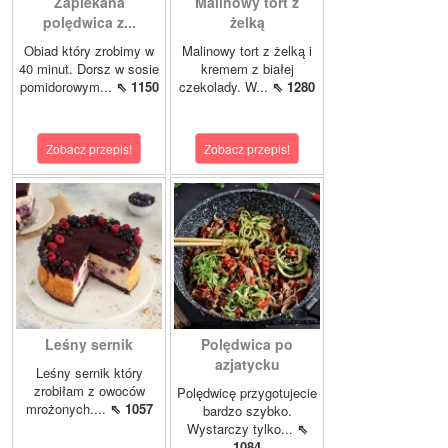
Zapiekana
Malinowy tort z
polędwica z...
żelką
Obiad który zrobimy w
Malinowy tort z żelką i
40 minut. Dorsz w sosie
kremem z białej
pomidorowym...
⇖ 1150
czekolady. W...
⇖ 1280
Zobacz przepis!
Zobacz przepis!
Leśny sernik
Polędwica po
azjatycku
Leśny sernik który
zrobiłam z owoców
Polędwicę przygotujecie
mrożonych....
⇖ 1057
bardzo szybko.
Wystarczy tylko...
⇖
1084