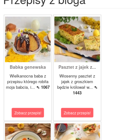
Babka genewska
Pasztet z jajek z...
Wielkanocna baba z
Wiosenny pasztet z
przepisu którego robiła
jajek z groszkiem
moja babcia, i...
⇖ 1067
będzie królował w...
⇖
1443
Zobacz przepis!
Zobacz przepis!