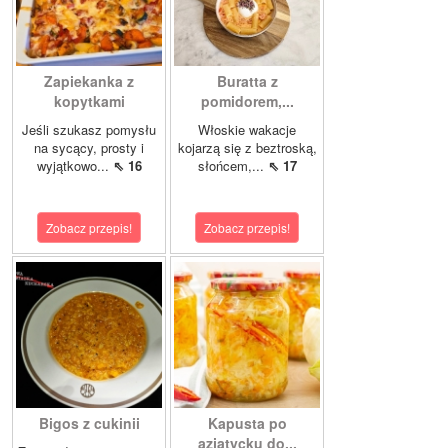
Zapiekanka z
Buratta z
kopytkami
pomidorem,...
Jeśli szukasz pomysłu
Włoskie wakacje
na sycący, prosty i
kojarzą się z beztroską,
wyjątkowo...
⇖ 16
słońcem,...
⇖ 17
Zobacz przepis!
Zobacz przepis!
Bigos z cukinii
Kapusta po
azjatycku do...