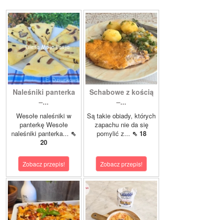
Naleśniki panterka
Schabowe z kością
–...
–...
Wesołe naleśniki w
Są takie obiady, których
panterkę Wesołe
zapachu nie da się
naleśniki panterka...
⇖
pomylić z...
⇖ 18
20
Zobacz przepis!
Zobacz przepis!