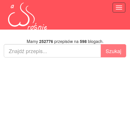
Toggl
naviga
Mamy
252776
przepisów na
598
blogach.