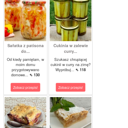
Sałatka z patisona
Cukinia w zalewie
do...
curry...
Od kiedy pamiętam, w
Szukasz chrupiącej
moim domu
cukinii w curry na zimę?
przygotowywano
Wypróbuj...
⇖ 118
domowe...
⇖ 130
Zobacz przepis!
Zobacz przepis!