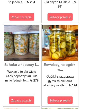
to jeden z...
⇖ 284
kiszonych.Musicie...
⇖
281
Zobacz przepis!
Zobacz przepis!
Sałatka z kapusty i...
Rewelacyjne ogórki
w...
Wakacje to dla wielu
czas odpoczynku. Dla
Ogórki z przyprawą
mnie jednak to...
⇖ 279
gyros to ciekawa
alternatywa dla...
⇖ 144
Zobacz przepis!
Zobacz przepis!