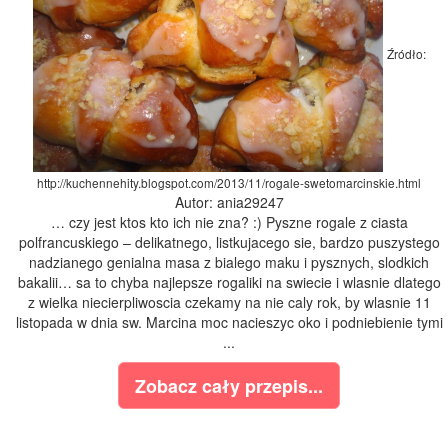
Źródło:
http://kuchennehity.blogspot.com/2013/11/rogale-swetomarcinskie.html
Autor: ania29247
… czy jest ktos kto ich nie zna? :) Pyszne rogale z ciasta
polfrancuskiego – delikatnego, listkujacego sie, bardzo puszystego
nadzianego genialna masa z bialego maku i pysznych, slodkich
bakalii… sa to chyba najlepsze rogaliki na swiecie i wlasnie dlatego
z wielka niecierpliwoscia czekamy na nie caly rok, by wlasnie 11
listopada w dnia sw. Marcina moc nacieszyc oko i podniebienie tymi
...
Zobacz cały przepis...