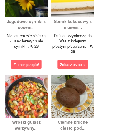
Jagodowe syrniki z
Sernik kokosowy z
sosem...
musem...
Nie jestem wielbicielką
Dzisiaj przychodzę do
klusek leniwych ale
Was z kolejnym
syrniki...
⇖ 28
prostym przepisem...
⇖
25
Zobacz przepis!
Zobacz przepis!
Włoski gulasz
Ciemne kruche
warzywny...
ciasto pod...