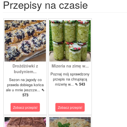
Przepisy na czasie
Drożdżówki z
Mizeria na zimę w...
budyniem...
Poznaj mój sprawdzony
przepis na chrupiącą
Sezon na jagody co
mizerię w...
⇖ 543
prawda dobiega końca
ale u mnie jeszcze...
⇖
573
Zobacz przepis!
Zobacz przepis!