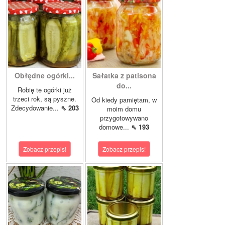
Obłędne ogórki...
Sałatka z patisona
do...
Robię te ogórki już
trzeci rok, są pyszne.
Od kiedy pamiętam, w
Zdecydowanie...
⇖ 203
moim domu
przygotowywano
domowe...
⇖ 193
Zobacz przepis!
Zobacz przepis!