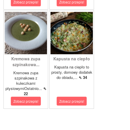
Zobacz przepis!
Zobacz przepis!
Kremowa zupa
Kapusta na ciepło
szpinakowa...
Kapusta na ciepło to
prosty, domowy dodatek
Kremowa zupa
do obiadu,...
⇖ 34
szpinakowa z
kuleczkami
ptysiowymiOstatnio...
⇖
22
Zobacz przepis!
Zobacz przepis!