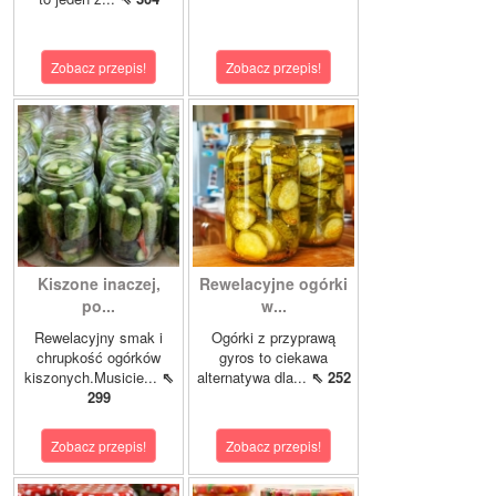
Zobacz przepis!
Zobacz przepis!
Kiszone inaczej,
Rewelacyjne ogórki
po...
w...
Rewelacyjny smak i
Ogórki z przyprawą
chrupkość ogórków
gyros to ciekawa
kiszonych.Musicie...
⇖
alternatywa dla...
⇖ 252
299
Zobacz przepis!
Zobacz przepis!