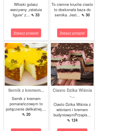
Włoski gulasz
To ciemne kruche ciasto
warzywny „ratatuia
to doskonała baza do
ligure” z...
⇖ 33
sernika. Jest...
⇖ 30
Zobacz przepis!
Zobacz przepis!
Sernik z kremem...
Ciasto Dzika Wiśnia
-...
Sernik z kremem
pomarańczowym to
Ciasto Dzika Wiśnia z
połączenie delikatnej,...
wiśniami i kremem
⇖ 20
budyniowymPrzepis...
⇖ 124