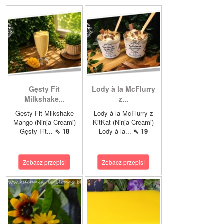
Gęsty Fit
Lody à la McFlurry
Milkshake...
z...
Gęsty Fit Milkshake
Lody à la McFlurry z
Mango (Ninja Creami)
KitKat (Ninja Creami)
Gęsty Fit...
⇖ 18
Lody à la...
⇖ 19
Zobacz przepis!
Zobacz przepis!