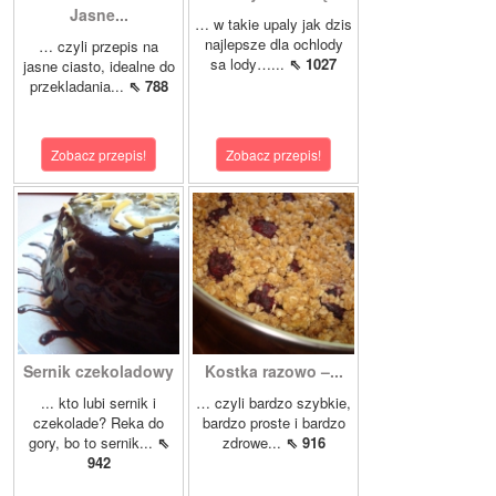
Jasne...
… w takie upaly jak dzis
najlepsze dla ochlody
… czyli przepis na
sa lody…...
⇖ 1027
jasne ciasto, idealne do
przekladania...
⇖ 788
Zobacz przepis!
Zobacz przepis!
Sernik czekoladowy
Kostka razowo –...
... kto lubi sernik i
… czyli bardzo szybkie,
czekolade? Reka do
bardzo proste i bardzo
gory, bo to sernik...
⇖
zdrowe...
⇖ 916
942