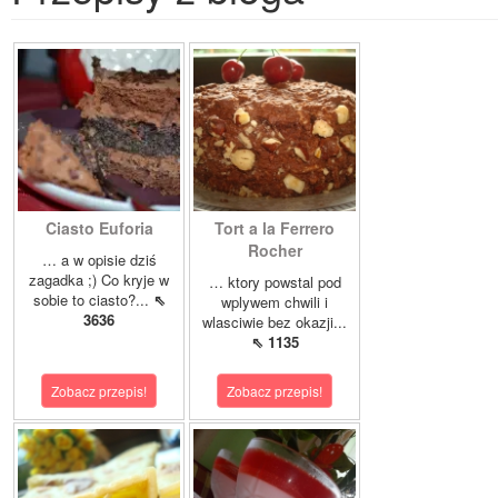
Ciasto Euforia
Tort a la Ferrero
Rocher
… a w opisie dziś
zagadka ;) Co kryje w
… ktory powstal pod
sobie to ciasto?...
⇖
wplywem chwili i
3636
wlasciwie bez okazji...
⇖ 1135
Zobacz przepis!
Zobacz przepis!