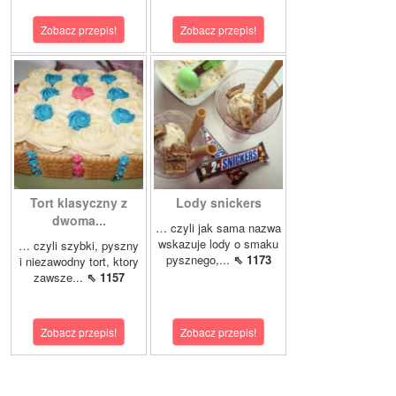
Zobacz przepis!
Zobacz przepis!
Tort klasyczny z
Lody snickers
dwoma...
… czyli jak sama nazwa
wskazuje lody o smaku
… czyli szybki, pyszny
pysznego,...
⇖ 1173
i niezawodny tort, ktory
zawsze...
⇖ 1157
Zobacz przepis!
Zobacz przepis!