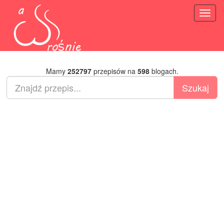
Toggl
naviga
Mamy
252797
przepisów na
598
blogach.