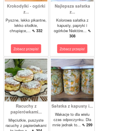
Krokodylki - ogórki
Najlepsza sałatka
z...
z...
Pyszne, lekko pikantne,
Kolorowa sałatka z
lekko słodkie,
kapusty, papryki i
chrupiące,...
⇖ 332
ogórków Niektóre...
⇖
308
Zobacz przepis!
Zobacz przepis!
Racuchy z
Sałatka z kapusty i...
papierówkami...
Wakacje to dla wielu
czas odpoczynku. Dla
Mięciutkie, puszyste
mnie jednak to...
⇖ 299
racuchy z papierówkami
to jeden z...
⇖ 304