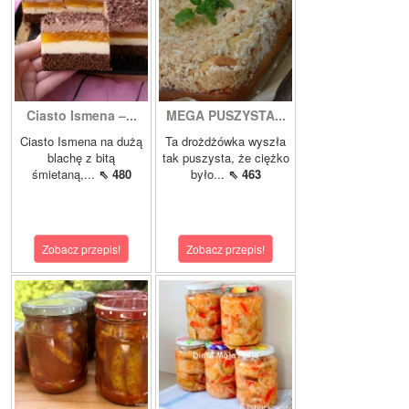
Ciasto Ismena –...
MEGA PUSZYSTA...
Ciasto Ismena na dużą
Ta drożdżówka wyszła
blachę z bitą
tak puszysta, że ciężko
śmietaną,...
⇖ 480
było...
⇖ 463
Zobacz przepis!
Zobacz przepis!