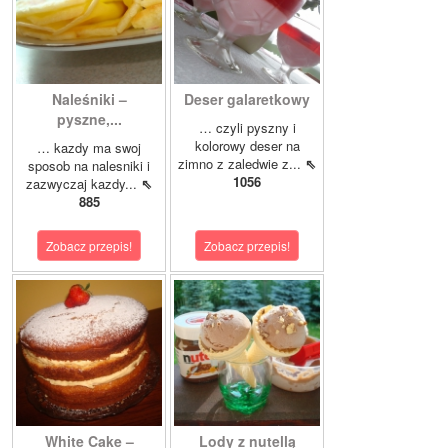
Naleśniki –
Deser galaretkowy
pyszne,...
… czyli pyszny i
kolorowy deser na
… kazdy ma swoj
zimno z zaledwie z...
⇖
sposob na nalesniki i
1056
zazwyczaj kazdy...
⇖
885
Zobacz przepis!
Zobacz przepis!
White Cake –
Lody z nutellą