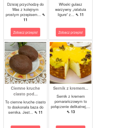
Dzisiaj przychodzę do
Włoski gulasz
Was z kolejnym
warzywny „ratatuia
prostym przepisem...
⇖
ligure” z...
⇖ 11
11
Zobacz przepis!
Zobacz przepis!
Ciemne kruche
Sernik z kremem...
ciasto pod...
Sernik z kremem
pomarańczowym to
To ciemne kruche ciasto
połączenie delikatnej,...
to doskonała baza do
⇖ 13
sernika. Jest...
⇖ 11