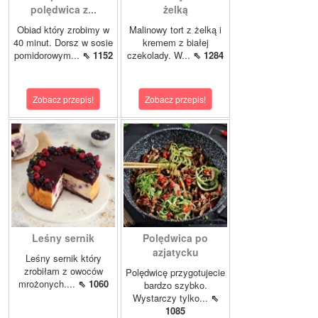
polędwica z...
żelką
Obiad który zrobimy w
Malinowy tort z żelką i
40 minut. Dorsz w sosie
kremem z białej
pomidorowym...
⇖ 1152
czekolady. W...
⇖ 1284
Zobacz przepis!
Zobacz przepis!
Leśny sernik
Polędwica po
azjatycku
Leśny sernik który
zrobiłam z owoców
Polędwicę przygotujecie
mrożonych....
⇖ 1060
bardzo szybko.
Wystarczy tylko...
⇖
1085