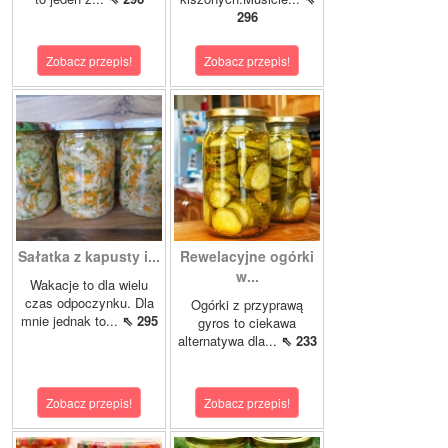
296
Zobacz przepis!
Zobacz przepis!
Sałatka z kapusty i...
Rewelacyjne ogórki
w...
Wakacje to dla wielu
czas odpoczynku. Dla
Ogórki z przyprawą
mnie jednak to...
⇖ 295
gyros to ciekawa
alternatywa dla...
⇖ 233
Zobacz przepis!
Zobacz przepis!