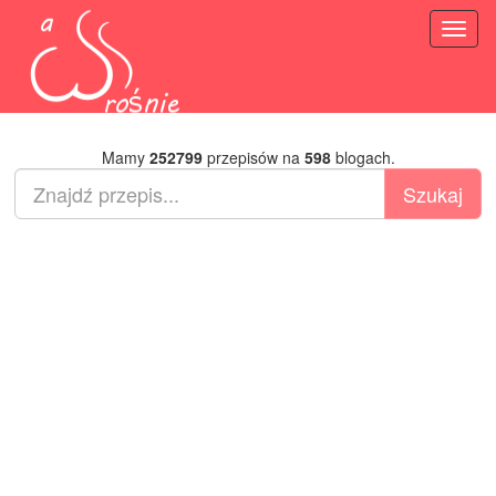
Toggl
naviga
Mamy
252799
przepisów na
598
blogach.