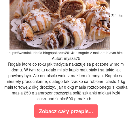
Źródło:
https://wesolakuchnia.blogspot.com/2014/11/rogale-z-makiem-biaym.html
Autor: mysza75
Rogale ktore co roku jak tradycja nakazuje sa pieczone w moim
domu. W tym roku udalo mi sie kupic mak bialy i sa takie jak
powinny byc. Ale osobiscie wole z makiem ciemnym. Rogale sa
niestety pracochlonne, dlatego tak rzadko sa robione. ciasto:1 kg
maki tortowej2 dkg drozdzy5 jaj10 dkg masla roztopionego 1 kostka
masla 250 g zamrozoneszczypta soli2 szklanki mleka4 lyzki
cukrunadzienie:500 g maku b...
Zobacz cały przepis...