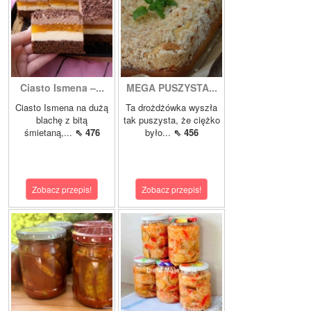
Ciasto Ismena –...
MEGA PUSZYSTA...
Ciasto Ismena na dużą
Ta drożdżówka wyszła
blachę z bitą
tak puszysta, że ciężko
śmietaną,...
⇖ 476
było...
⇖ 456
Zobacz przepis!
Zobacz przepis!