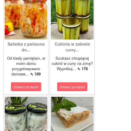
Sałatka z patisona
Cukinia w zalewie
do...
curry...
Od kiedy pamiętam, w
Szukasz chrupiącej
moim domu
cukinii w curry na zimę?
przygotowywano
Wypróbuj...
⇖ 178
domowe...
⇖ 189
Zobacz przepis!
Zobacz przepis!