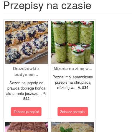
Przepisy na czasie
Drożdżówki z
Mizeria na zimę w...
budyniem...
Poznaj mój sprawdzony
przepis na chrupiącą
Sezon na jagody co
mizerię w...
⇖ 534
prawda dobiega końca
ale u mnie jeszcze...
⇖
544
Zobacz przepis!
Zobacz przepis!