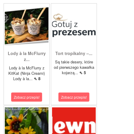
Lody à la McFlurry
Tort tropikalny –...
z...
Są takie desery, które
od pierwszego kawałka
Lody à la McFlurry z
kojarzą...
⇖ 5
KitKat (Ninja Creami)
Lody à la...
⇖ 8
Zobacz przepis!
Zobacz przepis!