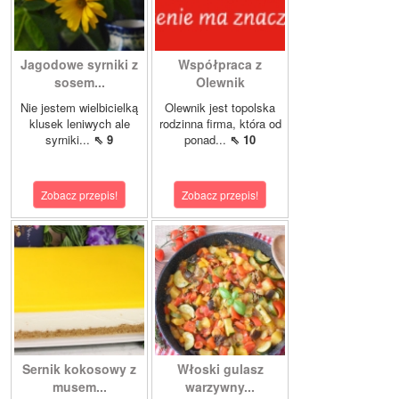
Jagodowe syrniki z
Współpraca z
sosem...
Olewnik
Nie jestem wielbicielką
Olewnik jest topolska
klusek leniwych ale
rodzinna firma, która od
syrniki...
⇖ 9
ponad...
⇖ 10
Zobacz przepis!
Zobacz przepis!
Sernik kokosowy z
Włoski gulasz
musem...
warzywny...