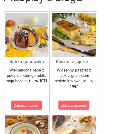
Babka genewska
Pasztet z jajek z...
Wielkanocna baba z
Wiosenny pasztet z
przepisu którego robiła
jajek z groszkiem
moja babcia, i...
⇖ 1071
będzie królował w...
⇖
1447
Zobacz przepis!
Zobacz przepis!