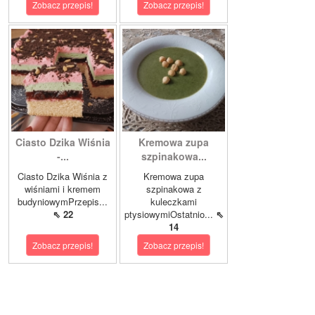
Zobacz przepis!
Zobacz przepis!
Ciasto Dzika Wiśnia
Kremowa zupa
-...
szpinakowa...
Ciasto Dzika Wiśnia z
Kremowa zupa
wiśniami i kremem
szpinakowa z
budyniowymPrzepis...
kuleczkami
⇖ 22
ptysiowymiOstatnio...
⇖
14
Zobacz przepis!
Zobacz przepis!