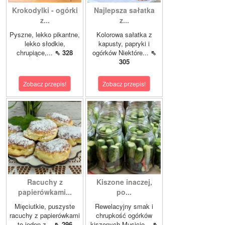
Krokodylki - ogórki
Najlepsza sałatka
z...
z...
Pyszne, lekko pikantne,
Kolorowa sałatka z
lekko słodkie,
kapusty, papryki i
chrupiące,...
⇖ 328
ogórków Niektóre...
⇖
305
Zobacz przepis!
Zobacz przepis!
Racuchy z
Kiszone inaczej,
papierówkami...
po...
Mięciutkie, puszyste
Rewelacyjny smak i
racuchy z papierówkami
chrupkość ogórków
to jeden z...
⇖ 296
kiszonych.Musicie...
⇖