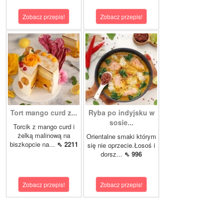
Zobacz przepis!
Zobacz przepis!
Tort mango curd z...
Ryba po indyjsku w
sosie...
Torcik z mango curd i
żelką malinową na
Orientalne smaki którym
biszkopcie na...
⇖ 2211
się nie oprzecie.Łosoś i
dorsz...
⇖ 996
Zobacz przepis!
Zobacz przepis!