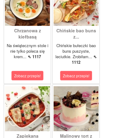
Chrzanowa z
Chińskie bao buns
kiełbasą
z...
Na świątecznym stole i
Chińskie bułeczki bao
nie tylko poleca się
buns puszyste,
krem...
⇖ 1117
leciutkie. Zrobiłam...
⇖
1112
Zobacz przepis!
Zobacz przepis!
Zapiekana
Malinowy tort z