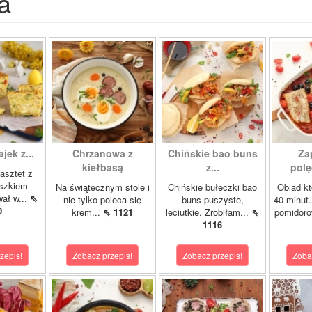
a
ajek z...
Chrzanowa z
Chińskie bao buns
Za
kiełbasą
z...
polę
asztet z
oszkiem
Na świątecznym stole i
Chińskie bułeczki bao
Obiad kt
wał w...
⇖
nie tylko poleca się
buns puszyste,
40 minut.
0
krem...
⇖ 1121
leciutkie. Zrobiłam...
⇖
pomidor
1116
zepis!
Zobacz przepis!
Zobacz przepis!
Zoba