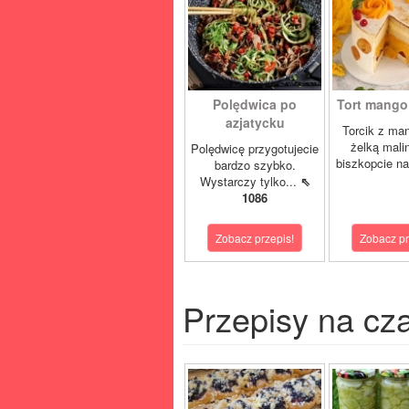
Polędwica po
Tort mango 
azjatycku
Torcik z man
żelką mali
Polędwicę przygotujecie
biszkopcie na
bardzo szybko.
Wystarczy tylko...
⇖
1086
Zobacz przepis!
Zobacz pr
Przepisy na cz