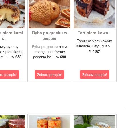
z piernikami
Ryba po grecku w
Tort piernikowo...
i...
cieście
Torcik w piernikowym
klimacie. Czyli dużo...
owy pyszny
Ryba po grecku ale w
⇖ 1021
k z piernikami,
trochę innej formie
mi i...
⇖ 658
podania bo...
⇖ 690
cz przepis!
Zobacz przepis!
Zobacz przepis!