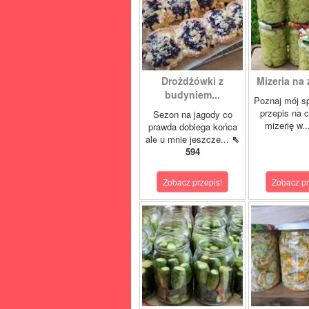
Drożdżówki z
Mizeria na 
budyniem...
Poznaj mój s
przepis na 
Sezon na jagody co
mizerię w.
prawda dobiega końca
ale u mnie jeszcze...
⇖
594
Zobacz przepis!
Zobacz pr