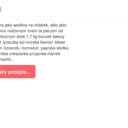
u
a jako wedlina na chlebek, albo jako
omu rodzinnym znam ta pieczen od
tecznym stole.1,7 kg boczek swiezy
 lyzeczka sol morska Kamis1 blister
m /czosnek, rozmaryn, papryka slodka,
nista mieszanka przypraw mlynek
ischil...
ły przepis...