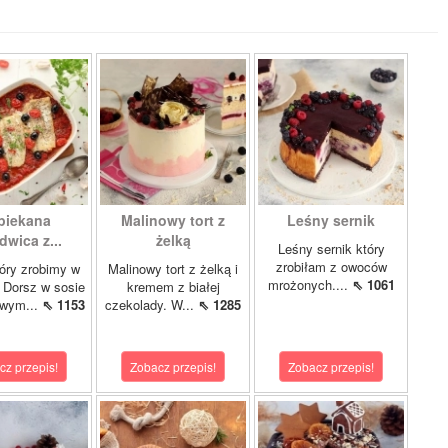
piekana
Malinowy tort z
Leśny sernik
dwica z...
żelką
Leśny sernik który
zrobiłam z owoców
óry zrobimy w
Malinowy tort z żelką i
mrożonych....
⇖ 1061
 Dorsz w sosie
kremem z białej
owym...
⇖ 1153
czekolady. W...
⇖ 1285
cz przepis!
Zobacz przepis!
Zobacz przepis!