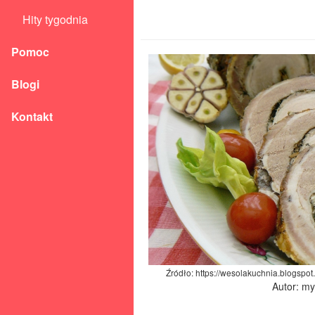
Hity tygodnia
Pomoc
Blogi
Kontakt
Źródło: https://wesolakuchnia.blogspo
Autor: m