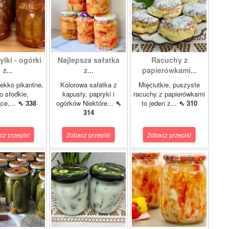
lki - ogórki
Najlepsza sałatka
Racuchy z
z...
z...
papierówkami...
ekko pikantne,
Kolorowa sałatka z
Mięciutkie, puszyste
o słodkie,
kapusty, papryki i
racuchy z papierówkami
ce,...
⇖ 338
ogórków Niektóre...
⇖
to jeden z...
⇖ 310
314
cz przepis!
Zobacz przepis!
Zobacz przepis!