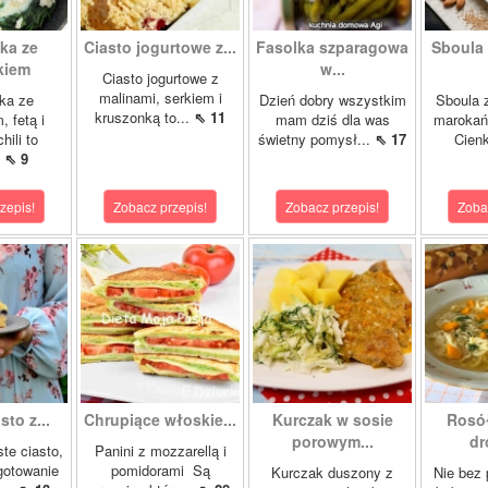
ka ze
Ciasto jogurtowe z...
Fasolka szparagowa
Sboula 
kiem
w...
Ciasto jogurtowe z
malinami, serkiem i
ka ze
Dzień dobry wszystkim
Sboula 
kruszonką to...
⇖ 11
, fetą i
mam dziś dla was
marokańs
hili to
świetny pomysł...
⇖ 17
Cienk
.
⇖ 9
zepis!
Zobacz przepis!
Zobacz przepis!
Zoba
sto z...
Chrupiące włoskie...
Kurczak w sosie
Rosó
porowym...
dr
ste ciasto,
Panini z mozzarellą i
gotowanie
pomidorami Są
Kurczak duszony z
Nie bez