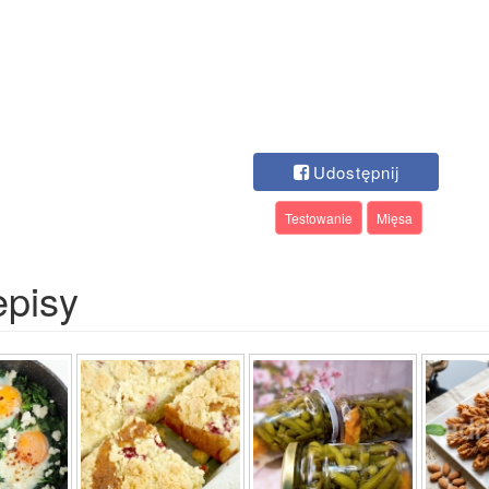
Udostępnij
Testowanie
Mięsa
episy