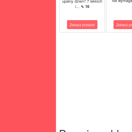
nie wymaga
upalny dzień? 7 lekkich
i...
⇖ 16
Zobacz przepis!
Zobacz pr