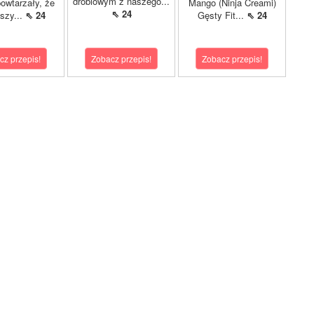
drobiowym z naszego...
owtarzały, że
Mango (Ninja Creami)
⇖ 24
pszy...
⇖ 24
Gęsty Fit...
⇖ 24
cz przepis!
Zobacz przepis!
Zobacz przepis!