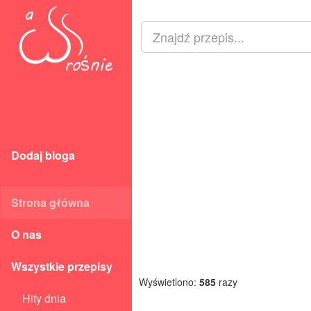
Dodaj bloga
Strona główna
O nas
Wszystkie przepisy
Wyświetlono:
585
razy
Hity dnia