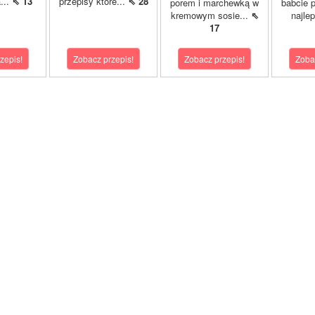
...
⇖ 13
przepisy które...
⇖ 28
porem i marchewką w
babcie p
kremowym sosie...
⇖
najle
17
zepis!
Zobacz przepis!
Zobacz przepis!
Zoba