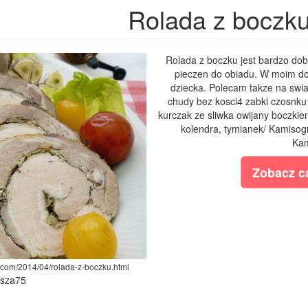
Rolada z boczk
Rolada z boczku jest bardzo dobr
pieczen do obiadu. W moim d
dziecka. Polecam takze na swia
chudy bez kosci4 zabki czosnku1
kurczak ze sliwka owijany boczkie
kolendra, tymianek/ Kamisog
Kam
Zobacz ca
t.com/2014/04/rolada-z-boczku.html
ysza75