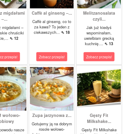
z migdałami
Caffè al ginseng –...
Melitzanosalata
–...
czyli...
Caffè al ginseng, co to
za kawa? To jeden z
z migdałami –
Jak już kiedyś
ciekawszych...
⇖ 18
kie chruściki
wspominałam,
ie,...
⇖ 12
uwielbiam grecką
kuchnię....
⇖ 13
cz przepis!
Zobacz przepis!
Zobacz przepis!
ł wołowo-
Zupa jarzynowa z...
Gęsty Fit
obiowy
Milkshake...
Gotujemy ją na dobrym
rosole wołowo-
 powodu nasze
Gęsty Fit Milkshake