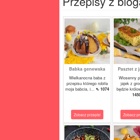
Przepisy z blog
Babka genewska
Pasztet z j
Wielkanocna baba z
Wiosenny p
przepisu którego robiła
jajek z gr
moja babcia, i...
⇖ 1074
będzie królo
145
Zobacz przepis!
Zobacz pr