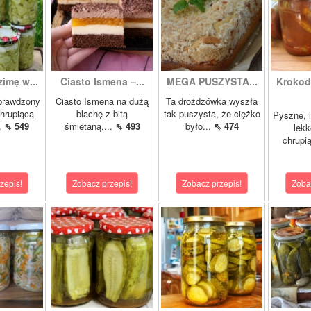
zimę w...
Ciasto Ismena –...
MEGA PUSZYSTA...
Krokody
prawdzony
Ciasto Ismena na dużą
Ta drożdżówka wyszła
chrupiącą
blachę z bitą
tak puszysta, że ciężko
Pyszne, l
..
⇖ 549
śmietaną,...
⇖ 493
było...
⇖ 474
lekk
chrupią
zepis!
Zobacz przepis!
Zobacz przepis!
Zoba