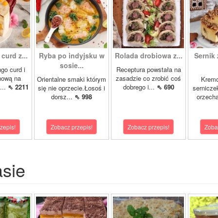
curd z...
Ryba po indyjsku w
Rolada drobiowa z...
Sernik 
sosie...
go curd i
Receptura powstała na
nową na
zasadzie co zrobić coś
Orientalne smaki którym
Krem
...
⇖ 2211
dobrego i...
⇖ 690
się nie oprzecie.Łosoś i
sernicze
dorsz...
⇖ 998
orzecha
zepis!
Zobacz przepis!
Zobacz przepis!
Zoba
asie