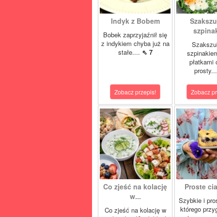
Indyk z Bobem
Szakszu
szpina
Bobek zaprzyjaźnił się
z indykiem chyba już na
Szakszu
stałe....
⇖ 7
szpinakiem
płatkami c
prosty..
Zobacz przepis!
Zobacz pr
Co zjeść na kolację
Proste cia
w...
Szybkie i pro
którego przy
Co zjeść na kolację w