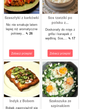
Szaszłyki z karkówki
Sos tzatziki po
polsku z...
Nic nie smakuje latem
lepiej niż aromatyczne
Doskonały do mięs z
potrawy...
⇖ 26
grilla i kanapek z
wędliną. Sos,...
⇖ 17
Zobacz przepis!
Zobacz przepis!
Indyk z Bobem
Szakszuka ze
szpinakiem
Bobek zaprzyjaźnił się