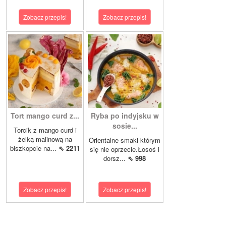
Zobacz przepis!
Zobacz przepis!
Tort mango curd z...
Ryba po indyjsku w
sosie...
Torcik z mango curd i
żelką malinową na
Orientalne smaki którym
biszkopcie na...
⇖ 2211
się nie oprzecie.Łosoś i
dorsz...
⇖ 998
Zobacz przepis!
Zobacz przepis!