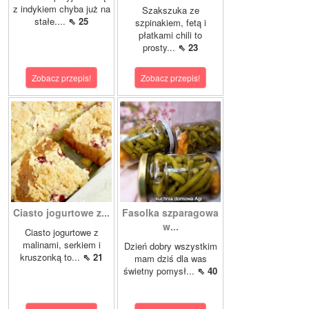
z indykiem chyba już na
Szakszuka ze
stałe....
⇖ 25
szpinakiem, fetą i
płatkami chili to
prosty...
⇖ 23
Zobacz przepis!
Zobacz przepis!
Ciasto jogurtowe z...
Fasolka szparagowa
w...
Ciasto jogurtowe z
malinami, serkiem i
Dzień dobry wszystkim
kruszonką to...
⇖ 21
mam dziś dla was
świetny pomysł...
⇖ 40