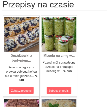
Przepisy na czasie
Drożdżówki z
Mizeria na zimę w...
budyniem...
Poznaj mój sprawdzony
przepis na chrupiącą
Sezon na jagody co
mizerię w...
⇖ 558
prawda dobiega końca
ale u mnie jeszcze...
⇖
610
Zobacz przepis!
Zobacz przepis!