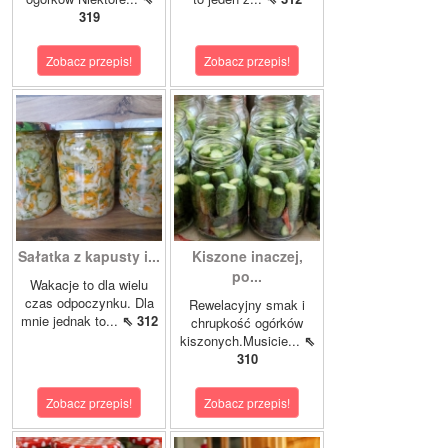
319
Zobacz przepis!
Zobacz przepis!
Sałatka z kapusty i...
Kiszone inaczej,
po...
Wakacje to dla wielu
czas odpoczynku. Dla
Rewelacyjny smak i
mnie jednak to...
⇖ 312
chrupkość ogórków
kiszonych.Musicie...
⇖
310
Zobacz przepis!
Zobacz przepis!