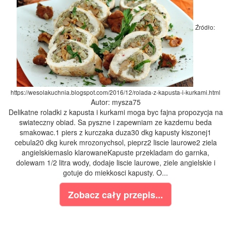
Źródło:
https://wesolakuchnia.blogspot.com/2016/12/rolada-z-kapusta-i-kurkami.html
Autor: mysza75
Delikatne roladki z kapusta i kurkami moga byc fajna propozycja na
swiateczny obiad. Sa pyszne i zapewniam ze kazdemu beda
smakowac.1 piers z kurczaka duza30 dkg kapusty kiszonej1
cebula20 dkg kurek mrozonychsol, pieprz2 liscie laurowe2 ziela
angielskiemaslo klarowaneKapuste przekladam do garnka,
dolewam 1/2 litra wody, dodaje liscie laurowe, ziele angielskie i
gotuje do miekkosci kapusty. O...
Zobacz cały przepis...