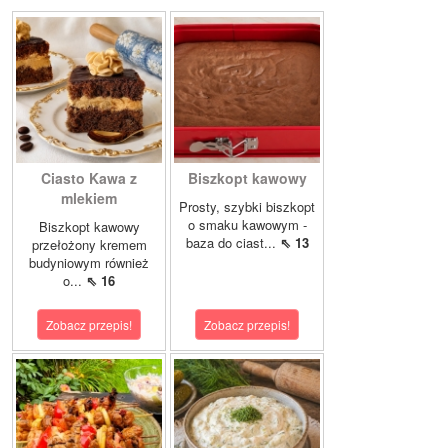
Ciasto Kawa z
Biszkopt kawowy
mlekiem
Prosty, szybki biszkopt
o smaku kawowym -
Biszkopt kawowy
baza do ciast...
⇖ 13
przełożony kremem
budyniowym również
o...
⇖ 16
Zobacz przepis!
Zobacz przepis!