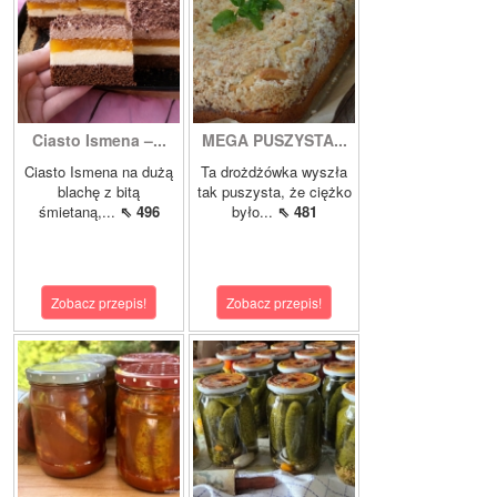
Ciasto Ismena –...
MEGA PUSZYSTA...
Ciasto Ismena na dużą
Ta drożdżówka wyszła
blachę z bitą
tak puszysta, że ciężko
śmietaną,...
⇖ 496
było...
⇖ 481
Zobacz przepis!
Zobacz przepis!