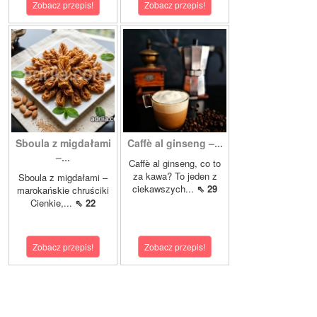
Zobacz przepis!
Zobacz przepis!
Sboula z migdałami
Caffè al ginseng –...
–...
Caffè al ginseng, co to
za kawa? To jeden z
Sboula z migdałami –
ciekawszych...
⇖ 29
marokańskie chruściki
Cienkie,...
⇖ 22
Zobacz przepis!
Zobacz przepis!