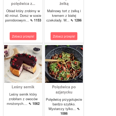
polędwica z...
żelką
Obiad który zrobimy w
Malinowy tort z żelką i
40 minut. Dorsz w sosie
kremem z białej
pomidorowym...
⇖ 1153
czekolady. W...
⇖ 1286
Zobacz przepis!
Zobacz przepis!
Leśny sernik
Polędwica po
azjatycku
Leśny sernik który
zrobiłam z owoców
Polędwicę przygotujecie
mrożonych....
⇖ 1062
bardzo szybko.
Wystarczy tylko...
⇖
1086