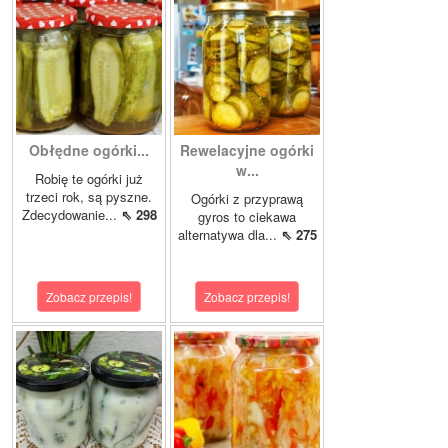
Obłędne ogórki...
Rewelacyjne ogórki
w...
Robię te ogórki już
trzeci rok, są pyszne.
Ogórki z przyprawą
Zdecydowanie...
⇖ 298
gyros to ciekawa
alternatywa dla...
⇖ 275
Zobacz przepis!
Zobacz przepis!