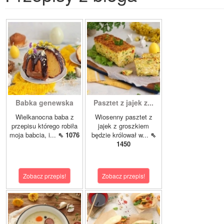
Babka genewska
Pasztet z jajek z...
Wielkanocna baba z
Wiosenny pasztet z
przepisu którego robiła
jajek z groszkiem
moja babcia, i...
⇖ 1076
będzie królował w...
⇖
1450
Zobacz przepis!
Zobacz przepis!