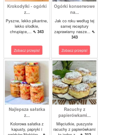
Krokodylki - ogórki
Ogórki konserwowe
z...
na...
Pyszne, lekko pikantne,
Jak co roku według tej
lekko słodkie,
samej receptury
chrupiące,...
⇖ 343
zaprawiamy nasze...
⇖
343
Zobacz przepis!
Zobacz przepis!
Najlepsza sałatka
Racuchy z
z...
papierówkami...
Kolorowa sałatka z
Mięciutkie, puszyste
kapusty, papryki i
racuchy z papierówkami
ogórków Niektóre...
⇖
to jeden z...
⇖ 312