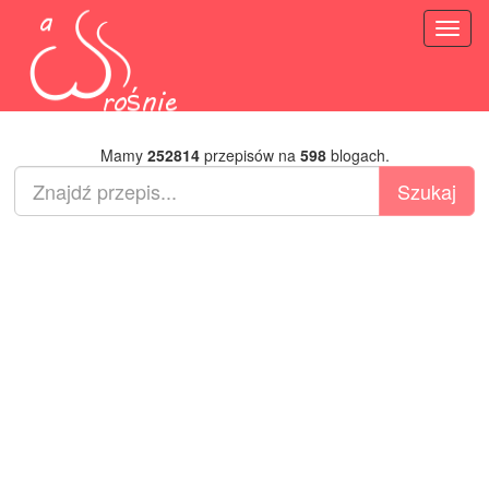
Toggl
naviga
Mamy
252814
przepisów na
598
blogach.