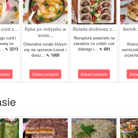
curd z...
Ryba po indyjsku w
Rolada drobiowa z...
Sernik 
sosie...
go curd i
Receptura powstała na
nową na
zasadzie co zrobić coś
Orientalne smaki którym
Krem
...
⇖ 2213
dobrego i...
⇖ 691
się nie oprzecie.Łosoś i
sernicze
dorsz...
⇖ 1000
orzecha
zepis!
Zobacz przepis!
Zobacz przepis!
Zoba
asie