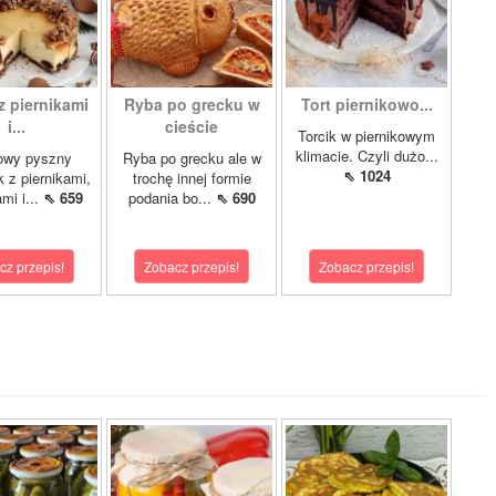
z piernikami
Ryba po grecku w
Tort piernikowo...
i...
cieście
Torcik w piernikowym
klimacie. Czyli dużo...
owy pyszny
Ryba po grecku ale w
⇖ 1024
k z piernikami,
trochę innej formie
mi i...
⇖ 659
podania bo...
⇖ 690
cz przepis!
Zobacz przepis!
Zobacz przepis!