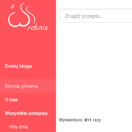
Dodaj bloga
Strona główna
O nas
Wszystkie przepisy
Wyświetlono:
811
razy
Hity dnia