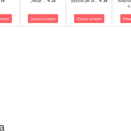
 19
„ratuje”...
⇖ 33
pyszna jak ta...
⇖ 34
budyni
o
zepis!
Zobacz przepis!
Zobacz przepis!
Zoba
a