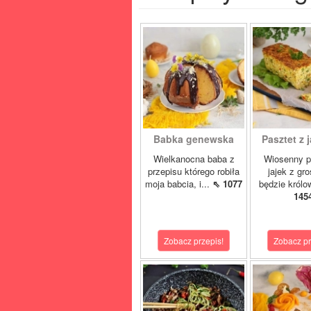
Babka genewska
Pasztet z j
Wielkanocna baba z
Wiosenny p
przepisu którego robiła
jajek z gr
moja babcia, i...
⇖ 1077
będzie królo
145
Zobacz przepis!
Zobacz pr