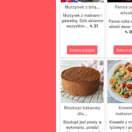
Murzynek z bitą...
Panna co
włoski
Murzynek z malinami i
galaretką Dziś skromne
Panna cotta 
wszystkim...
⇖ 21
włoski deser 
⇖ 2
Zobacz przepis!
Zobacz pr
Biszkopt kakaowy
Krewet
dla...
makaron
Biszkopt jest prosty w
Krewetki z 
wykonaniu, poradzi
ryżowym i p