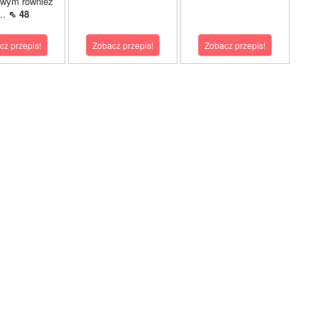
owym również
...
⇖ 48
cz przepis!
Zobacz przepis!
Zobacz przepis!