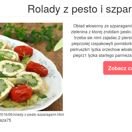
Rolady z pesto i szpa
Obiad wiosenny ze szparagami i
zielenina z ktorej zrobilam pest
trzeba sie nimi zajadac.2 pier
pieprzolej rzepakowy5 pomidork
pietruszki1 lyzka orzechow wlosk
pieprz1 lyzka startego parmeza
Zobacz ca
/2016/06/rolady-z-pesto-szparagami.html
ysza75