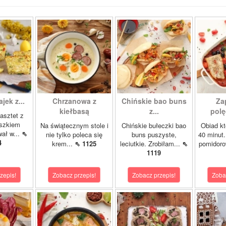
ajek z...
Chrzanowa z
Chińskie bao buns
Za
kiełbasą
z...
polę
asztet z
oszkiem
Na świątecznym stole i
Chińskie bułeczki bao
Obiad kt
wał w...
⇖
nie tylko poleca się
buns puszyste,
40 minut.
4
krem...
⇖ 1125
leciutkie. Zrobiłam...
⇖
pomidor
1119
zepis!
Zobacz przepis!
Zobacz przepis!
Zoba