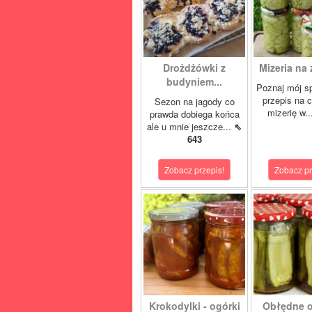
Drożdżówki z
Mizeria na 
budyniem...
Poznaj mój s
przepis na 
Sezon na jagody co
mizerię w.
prawda dobiega końca
ale u mnie jeszcze...
⇖
643
Zobacz przepis!
Zobacz pr
Krokodylki - ogórki
Obłędne og