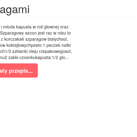
ragami
 mloda kapusta w roli glownej oraz
o.Szparagowy sezon jest raz w roku to
si z kurczaka6 szparagow bialychsol,
ow koktajlowychpesto:1 peczek natki
ich1/3 szklanki oleju rzepakowegosol,
nu2 zabki czosnkukapusta:1/2 glo...
ły przepis...