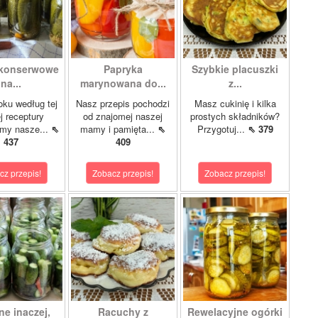
 konserwowe
Papryka
Szybkie placuszki
na...
marynowana do...
z...
oku według tej
Nasz przepis pochodzi
Masz cukinię i kilka
 receptury
od znajomej naszej
prostych składników?
my nasze...
⇖
mamy i pamięta...
⇖
Przygotuj...
⇖ 379
437
409
cz przepis!
Zobacz przepis!
Zobacz przepis!
ne inaczej,
Racuchy z
Rewelacyjne ogórki