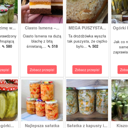
zimę w...
Ciasto Ismena –...
MEGA PUSZYSTA...
Ogórki
prawdzony
Ciasto Ismena na dużą
Ta drożdżówka wyszła
chrupiącą
blachę z bitą
tak puszysta, że ciężko
Jak co r
..
⇖ 580
śmietaną,...
⇖ 518
było...
⇖ 502
samej
zaprawia
zepis!
Zobacz przepis!
Zobacz przepis!
Zoba
órki...
Najlepsza sałatka
Sałatka z kapusty i...
Kiszo