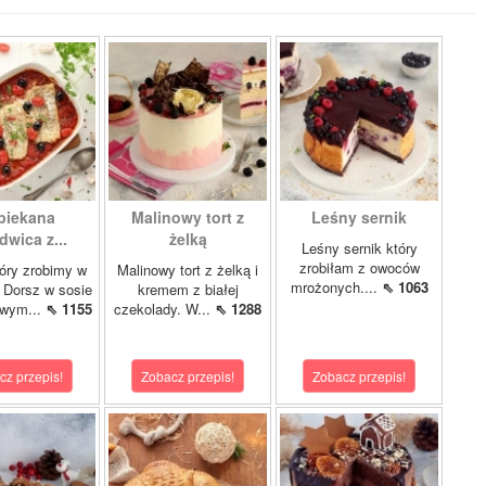
piekana
Malinowy tort z
Leśny sernik
dwica z...
żelką
Leśny sernik który
zrobiłam z owoców
óry zrobimy w
Malinowy tort z żelką i
mrożonych....
⇖ 1063
 Dorsz w sosie
kremem z białej
owym...
⇖ 1155
czekolady. W...
⇖ 1288
cz przepis!
Zobacz przepis!
Zobacz przepis!