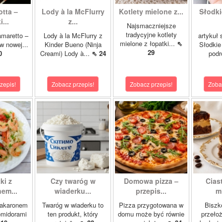
tta –
Lody à la McFlurry
Kotlety mielone z...
Słodki
...
z...
Najsmaczniejsze
tradycyjne kotlety
amaretto –
Lody à la McFlurry z
artykuł
mielone z łopatki...
⇖
w nowej...
Kinder Bueno (Ninja
Słodkie
29
0
Creami) Lody à...
⇖ 24
podr
zepis!
Zobacz przepis!
Zobacz przepis!
Zoba
ki z
Czy twaróg w
Domowa pizza –
Cias
em...
wiaderku...
przepis...
m
makaronem
Twaróg w wiaderku to
Pizza przygotowana w
Biszk
omidorami
ten produkt, który
domu może być równie
przeło