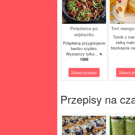
Polędwica po
Tort mango 
azjatycku
Torcik z man
żelką mali
Polędwicę przygotujecie
biszkopcie na
bardzo szybko.
Wystarczy tylko...
⇖
1089
Zobacz przepis!
Zobacz pr
Przepisy na cz