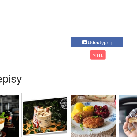
Udostępnij
Mięsa
episy