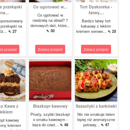
e przekąski
Co ugotować w...
Tort Dyskoteka -
na...
łatwy,...
Co ugotować w
niedzielę na obiad? 7
 sponsorowany
Bardzo łatwy tort
domowych dań, które...
 przekąski na
kakaowy z lekkim
⇖ 30
óż...
⇖ 27
kremem serowo...
⇖ 25
cz przepis!
Zobacz przepis!
Zobacz przepis!
to Kawa z
Biszkopt kawowy
Szaszłyki z karkówki
lekiem
Prosty, szybki biszkopt
Nic nie smakuje latem
o smaku kawowym -
lepiej niż aromatyczne
opt kawowy
baza do ciast...
⇖ 48
potrawy...
⇖ 47
żony kremem