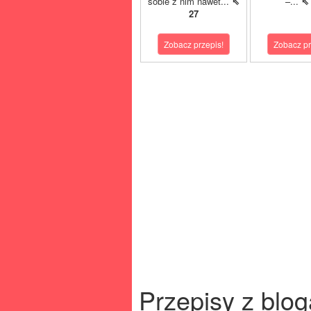
sobie z nim nawet...
⇖
–...
⇖
27
Zobacz przepis!
Zobacz pr
Przepisy z blog