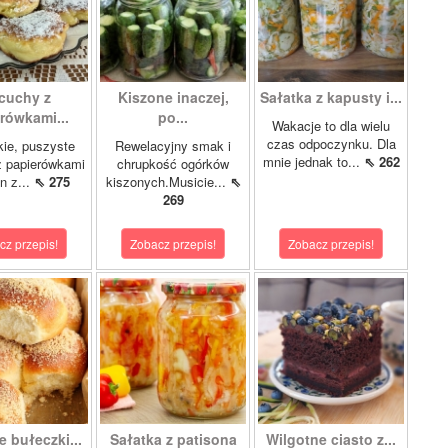
cuchy z
Kiszone inaczej,
Sałatka z kapusty i...
rówkami...
po...
Wakacje to dla wielu
czas odpoczynku. Dla
kie, puszyste
Rewelacyjny smak i
mnie jednak to...
⇖ 262
z papierówkami
chrupkość ogórków
n z...
⇖ 275
kiszonych.Musicie...
⇖
269
cz przepis!
Zobacz przepis!
Zobacz przepis!
 bułeczki...
Sałatka z patisona
Wilgotne ciasto z...