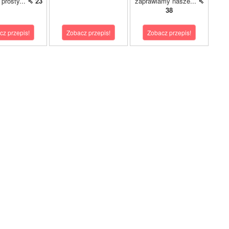
o prosty...
⇖ 23
zaprawiamy nasze...
⇖
38
cz przepis!
Zobacz przepis!
Zobacz przepis!