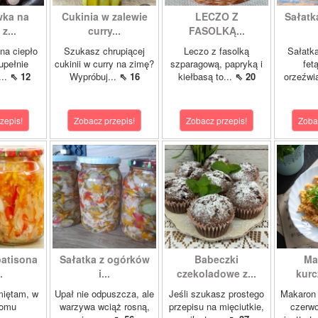
wka na
Cukinia w zalewie
LECZO Z
Sałatk
z...
curry...
FASOLKĄ...
na ciepło
Szukasz chrupiącej
Leczo z fasolką
Sałatka
upełnie
cukinii w curry na zimę?
szparagową, papryką i
fet
...
⇖ 12
Wypróbuj...
⇖ 16
kiełbasą to...
⇖ 20
orzeźwia
zepis!
Zobacz przepis!
Zobacz przepis!
Zoba
patisona
Sałatka z ogórków
Babeczki
Ma
.
i...
czekoladowe z...
kurc
miętam, w
Upał nie odpuszcza, ale
Jeśli szukasz prostego
Makaron 
domu
warzywa wciąż rosną,
przepisu na mięciutkie,
czerwo