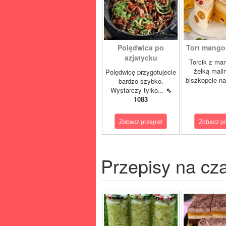
Polędwica po
Tort mango 
azjatycku
Torcik z man
żelką mali
Polędwicę przygotujecie
biszkopcie na
bardzo szybko.
Wystarczy tylko...
⇖
1083
Zobacz przepis!
Zobacz pr
Przepisy na cz