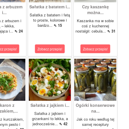
a z arbuzem
Sałatka z batatem i...
Czy kaszankę
i...
można...
Sałatka z batatem i fetą
to proste, kolorowe i
 z arbuzem i
Kaszanka ma w sobie
bardzo...
⇖ 15
ą – lekka,
coś z kuchennej
jąca i...
⇖ 24
nostalgii: cebula...
⇖ 31
cz przepis!
Zobacz przepis!
Zobacz przepis!
karon z
Sałatka z jajkiem i...
Ogórki konserwowe
zakiem,...
na...
Sałatka z jajkiem i
grzankami to lekka, a
z kurczakiem,
Jak co roku według tej
jednocześnie...
⇖ 42
nym pesto i
samej receptury