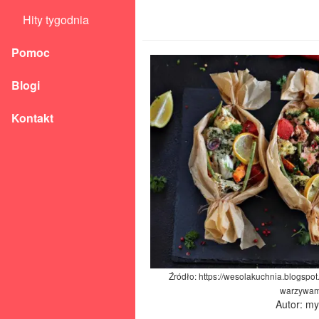
Hity tygodnia
Pomoc
Blogi
Kontakt
Źródło: https://wesolakuchnia.blogspo
warzywam
Autor: m