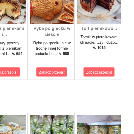
z piernikami
Ryba po grecku w
Tort piernikowo...
i...
cieście
Torcik w piernikowym
klimacie. Czyli dużo...
owy pyszny
Ryba po grecku ale w
⇖ 1015
k z piernikami,
trochę innej formie
mi i...
⇖ 654
podania bo...
⇖ 688
cz przepis!
Zobacz przepis!
Zobacz przepis!