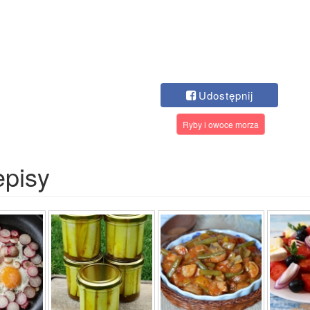
Udostępnij
Ryby i owoce morza
episy