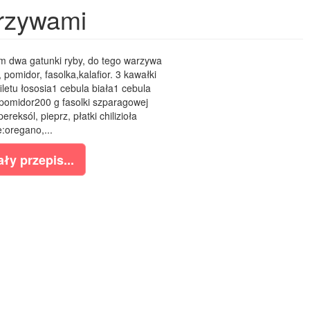
arzywami
am dwa gatunki ryby, do tego warzywa
, pomidor, fasolka,kalafior. 3 kawałki
letu łososia1 cebula biała1 cebula
pomidor200 g fasolki szparagowej
ereksól, pieprz, płatki chilizioła
:oregano,...
ły przepis...