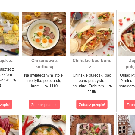
ajek z...
Chrzanowa z
Chińskie bao buns
Za
kiełbasą
z...
polę
asztet z
oszkiem
Na świątecznym stole i
Chińskie bułeczki bao
Obiad kt
wał w...
⇖
nie tylko poleca się
buns puszyste,
40 minut.
2
krem...
⇖ 1110
leciutkie. Zrobiłam...
⇖
pomidor
1106
zepis!
Zobacz przepis!
Zobacz przepis!
Zoba