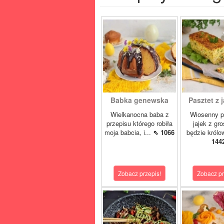
Babka genewska
Pasztet z j
Wielkanocna baba z
Wiosenny p
przepisu którego robiła
jajek z gr
moja babcia, i...
⇖ 1066
będzie królo
144
Zobacz przepis!
Zobacz pr