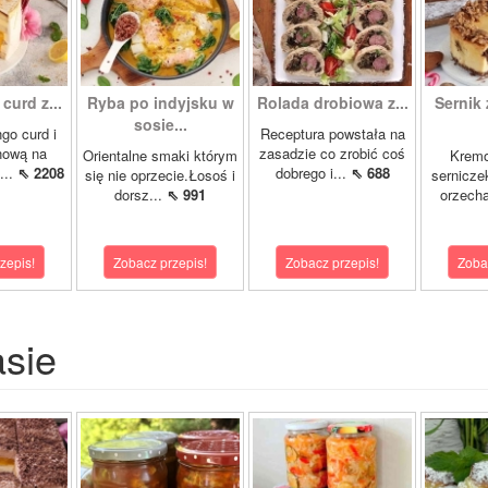
curd z...
Ryba po indyjsku w
Rolada drobiowa z...
Sernik 
sosie...
go curd i
Receptura powstała na
nową na
zasadzie co zrobić coś
Orientalne smaki którym
Krem
...
⇖ 2208
dobrego i...
⇖ 688
się nie oprzecie.Łosoś i
sernicze
dorsz...
⇖ 991
orzecha
zepis!
Zobacz przepis!
Zobacz przepis!
Zoba
asie