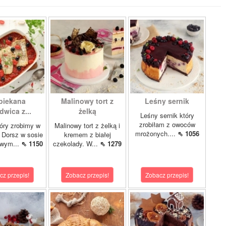
piekana
Malinowy tort z
Leśny sernik
dwica z...
żelką
Leśny sernik który
zrobiłam z owoców
óry zrobimy w
Malinowy tort z żelką i
mrożonych....
⇖ 1056
 Dorsz w sosie
kremem z białej
owym...
⇖ 1150
czekolady. W...
⇖ 1279
cz przepis!
Zobacz przepis!
Zobacz przepis!