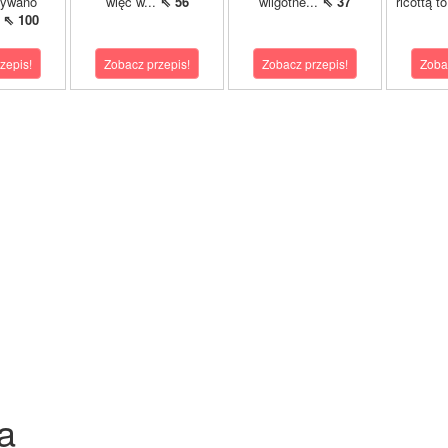
wywano
więc w...
⇖ 56
wilgotne...
⇖ 37
ricottą t
.
⇖ 100
zepis!
Zobacz przepis!
Zobacz przepis!
Zoba
a