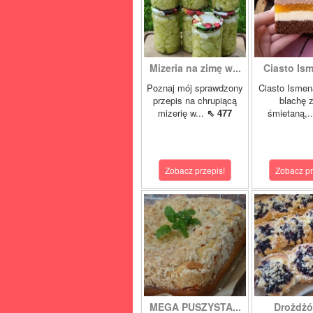
Mizeria na zimę w...
Ciasto Ism
Poznaj mój sprawdzony
Ciasto Ismen
przepis na chrupiącą
blachę z
mizerię w...
⇖ 477
śmietaną,.
Zobacz przepis!
Zobacz pr
MEGA PUSZYSTA...
Drożdżó