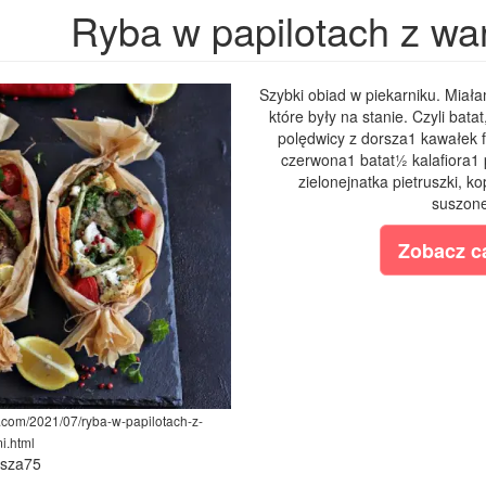
Ryba w papilotach z w
Szybki obiad w piekarniku. Miał
które były na stanie. Czyli batat
polędwicy z dorsza1 kawałek fi
czerwona1 batat½ kalafiora1 
zielonejnatka pietruszki, kop
suszone
Zobacz ca
t.com/2021/07/ryba-w-papilotach-z-
i.html
ysza75