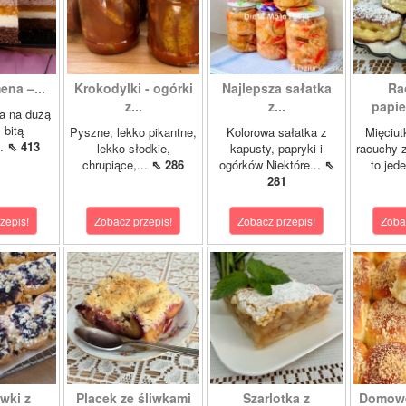
ena –...
Krokodylki - ogórki
Najlepsza sałatka
Ra
z...
z...
papie
a na dużą
 bitą
Pyszne, lekko pikantne,
Kolorowa sałatka z
Mięciut
..
⇖ 413
lekko słodkie,
kapusty, papryki i
racuchy 
chrupiące,...
⇖ 286
ogórków Niektóre...
⇖
to jede
281
zepis!
Zobacz przepis!
Zobacz przepis!
Zoba
wki z
Placek ze śliwkami
Szarlotka z
Domowe