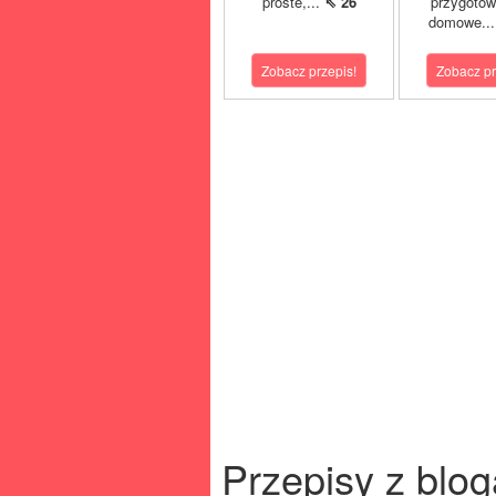
proste,...
⇖ 26
przygoto
domowe..
Zobacz przepis!
Zobacz pr
Przepisy z blog