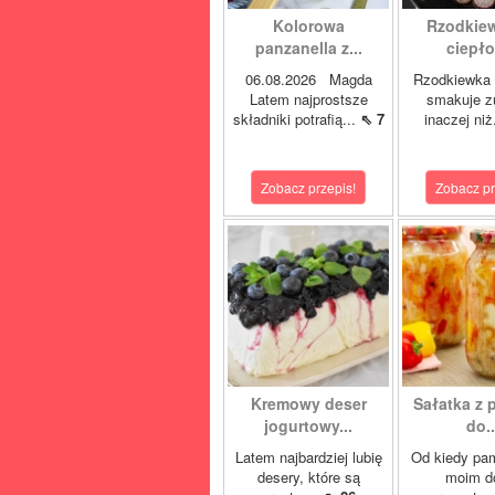
Kolorowa
Rzodkie
panzanella z...
ciepło 
06.08.2026 Magda
Rzodkiewka 
Latem najprostsze
smakuje z
składniki potrafią...
⇖ 7
inaczej niż
Zobacz przepis!
Zobacz pr
Kremowy deser
Sałatka z 
jogurtowy...
do..
Latem najbardziej lubię
Od kiedy pa
desery, które są
moim 