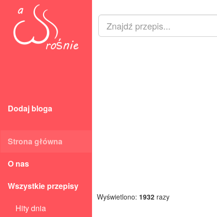
Dodaj bloga
Strona główna
O nas
Wszystkie przepisy
Wyświetlono:
1932
razy
Hity dnia