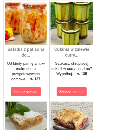
Sałatka z patisona
Cukinia w zalewie
do...
curry...
Od kiedy pamiętam, w
Szukasz chrupiącej
moim domu
cukinii w curry na zimę?
przygotowywano
Wypróbuj...
⇖ 135
domowe...
⇖ 137
Zobacz przepis!
Zobacz przepis!