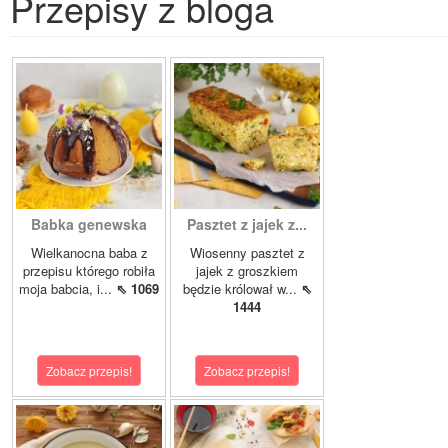
Przepisy z bloga
Babka genewska
Pasztet z jajek z...
Wielkanocna baba z
Wiosenny pasztet z
przepisu którego robiła
jajek z groszkiem
moja babcia, i...
⇖ 1069
będzie królował w...
⇖
1444
Zobacz przepis!
Zobacz przepis!