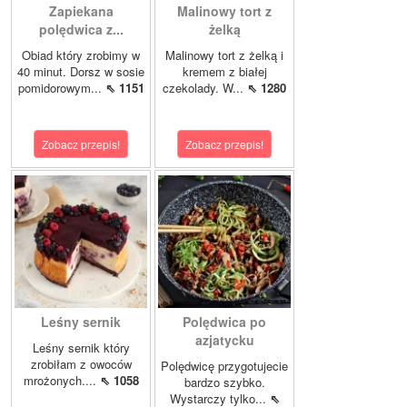
Zapiekana
Malinowy tort z
polędwica z...
żelką
Obiad który zrobimy w
Malinowy tort z żelką i
40 minut. Dorsz w sosie
kremem z białej
pomidorowym...
⇖ 1151
czekolady. W...
⇖ 1280
Zobacz przepis!
Zobacz przepis!
Leśny sernik
Polędwica po
azjatycku
Leśny sernik który
zrobiłam z owoców
Polędwicę przygotujecie
mrożonych....
⇖ 1058
bardzo szybko.
Wystarczy tylko...
⇖