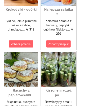
Krokodylki - ogórki
Najlepsza sałatka
z...
z...
Pyszne, lekko pikantne,
Kolorowa sałatka z
lekko słodkie,
kapusty, papryki i
chrupiące,...
⇖ 312
ogórków Niektóre...
⇖
290
Zobacz przepis!
Zobacz przepis!
Racuchy z
Kiszone inaczej,
papierówkami...
po...
Mięciutkie, puszyste
Rewelacyjny smak i
racuchy z papierówkami
chrupkość ogórków