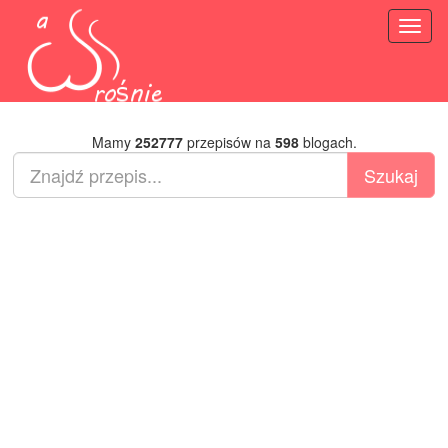
Toggl
naviga
Mamy
252777
przepisów na
598
blogach.