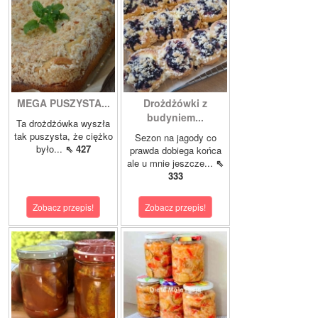
MEGA PUSZYSTA...
Drożdżówki z
budyniem...
Ta drożdżówka wyszła
tak puszysta, że ciężko
Sezon na jagody co
było...
⇖ 427
prawda dobiega końca
ale u mnie jeszcze...
⇖
333
Zobacz przepis!
Zobacz przepis!