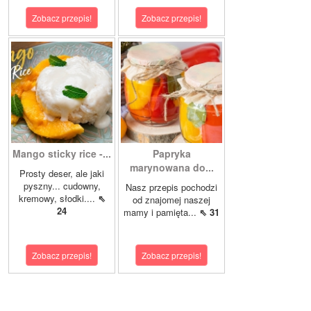
Zobacz przepis!
Zobacz przepis!
Mango sticky rice -...
Papryka
marynowana do...
Prosty deser, ale jaki
pyszny... cudowny,
Nasz przepis pochodzi
kremowy, słodki....
⇖
od znajomej naszej
24
mamy i pamięta...
⇖ 31
Zobacz przepis!
Zobacz przepis!