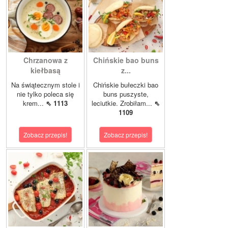
Chrzanowa z
Chińskie bao buns
kiełbasą
z...
Na świątecznym stole i
Chińskie bułeczki bao
nie tylko poleca się
buns puszyste,
krem...
⇖ 1113
leciutkie. Zrobiłam...
⇖
1109
Zobacz przepis!
Zobacz przepis!