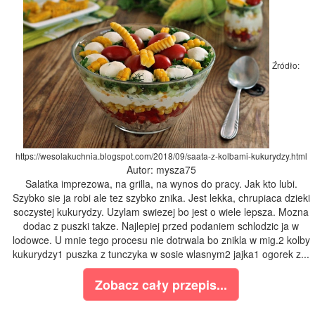
Źródło:
https://wesolakuchnia.blogspot.com/2018/09/saata-z-kolbami-kukurydzy.html
Autor: mysza75
Salatka imprezowa, na grilla, na wynos do pracy. Jak kto lubi.
Szybko sie ja robi ale tez szybko znika. Jest lekka, chrupiaca dzieki
soczystej kukurydzy. Uzylam swiezej bo jest o wiele lepsza. Mozna
dodac z puszki takze. Najlepiej przed podaniem schlodzic ja w
lodowce. U mnie tego procesu nie dotrwala bo znikla w mig.2 kolby
kukurydzy1 puszka z tunczyka w sosie wlasnym2 jajka1 ogorek z...
Zobacz cały przepis...