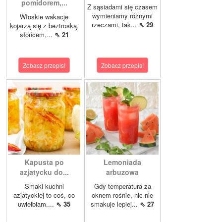
pomidorem,...
Z sąsiadami się czasem
wymieniamy różnymi
Włoskie wakacje
rzeczami, tak...
⇖ 29
kojarzą się z beztroską,
słońcem,...
⇖ 21
Zobacz przepis!
Zobacz przepis!
Kapusta po
Lemoniada
azjatycku do...
arbuzowa
Smaki kuchni
Gdy temperatura za
azjatyckiej to coś, co
oknem rośnie, nic nie
uwielbiam....
⇖ 35
smakuje lepiej...
⇖ 27