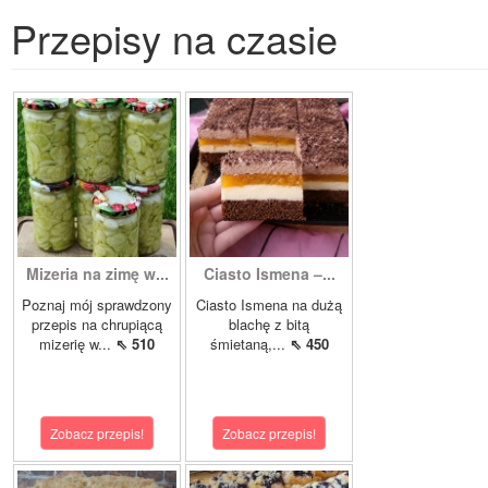
Przepisy na czasie
Mizeria na zimę w...
Ciasto Ismena –...
Poznaj mój sprawdzony
Ciasto Ismena na dużą
przepis na chrupiącą
blachę z bitą
mizerię w...
⇖ 510
śmietaną,...
⇖ 450
Zobacz przepis!
Zobacz przepis!