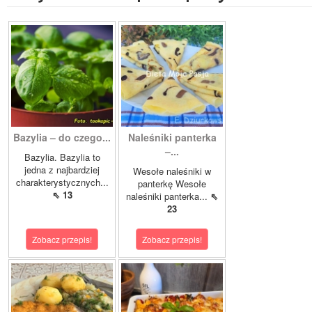
Bazylia – do czego...
Naleśniki panterka
–...
Bazylia. Bazylia to
jedna z najbardziej
Wesołe naleśniki w
charakterystycznych...
panterkę Wesołe
⇖ 13
naleśniki panterka...
⇖
23
Zobacz przepis!
Zobacz przepis!