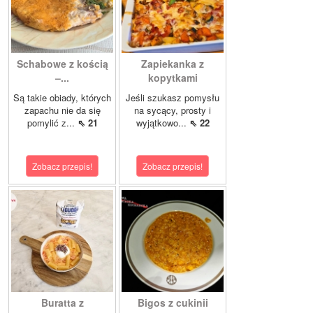
Schabowe z kością
Zapiekanka z
–...
kopytkami
Są takie obiady, których
Jeśli szukasz pomysłu
zapachu nie da się
na sycący, prosty i
pomylić z...
⇖ 21
wyjątkowo...
⇖ 22
Zobacz przepis!
Zobacz przepis!
Buratta z
Bigos z cukinii