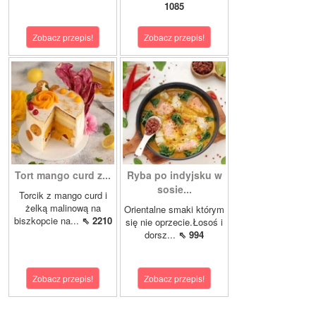
1085
Zobacz przepis!
Zobacz przepis!
Tort mango curd z...
Ryba po indyjsku w
sosie...
Torcik z mango curd i
żelką malinową na
Orientalne smaki którym
biszkopcie na...
⇖ 2210
się nie oprzecie.Łosoś i
dorsz...
⇖ 994
Zobacz przepis!
Zobacz przepis!