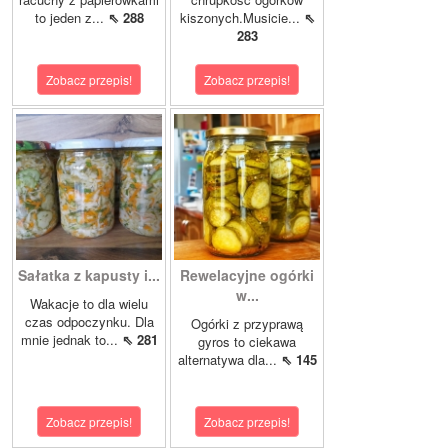
to jeden z...
⇖ 288
kiszonych.Musicie...
⇖
283
Zobacz przepis!
Zobacz przepis!
Sałatka z kapusty i...
Rewelacyjne ogórki
w...
Wakacje to dla wielu
czas odpoczynku. Dla
Ogórki z przyprawą
mnie jednak to...
⇖ 281
gyros to ciekawa
alternatywa dla...
⇖ 145
Zobacz przepis!
Zobacz przepis!