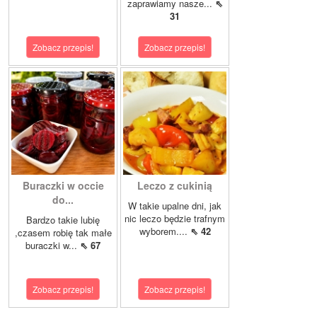
zaprawiamy nasze...
⇖
31
Zobacz przepis!
Zobacz przepis!
Buraczki w occie
Leczo z cukinią
do...
W takie upalne dni, jak
nic leczo będzie trafnym
Bardzo takie lubię
wyborem....
⇖ 42
,czasem robię tak małe
buraczki w...
⇖ 67
Zobacz przepis!
Zobacz przepis!