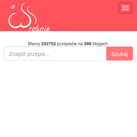
Toggl
naviga
Mamy
252752
przepisów na
598
blogach.