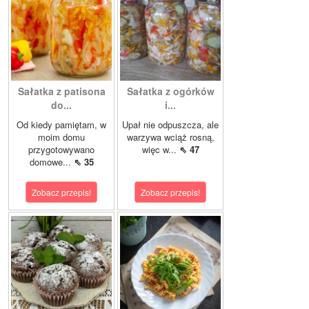
Sałatka z patisona
Sałatka z ogórków
do...
i...
Od kiedy pamiętam, w
Upał nie odpuszcza, ale
moim domu
warzywa wciąż rosną,
przygotowywano
więc w...
⇖ 47
domowe...
⇖ 35
Zobacz przepis!
Zobacz przepis!