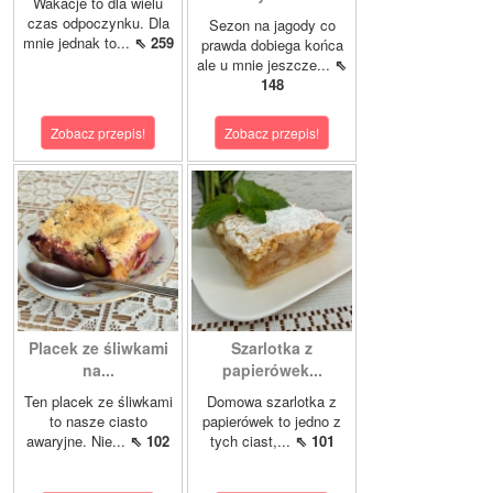
Wakacje to dla wielu
czas odpoczynku. Dla
Sezon na jagody co
mnie jednak to...
⇖ 259
prawda dobiega końca
ale u mnie jeszcze...
⇖
148
Zobacz przepis!
Zobacz przepis!
Placek ze śliwkami
Szarlotka z
na...
papierówek...
Ten placek ze śliwkami
Domowa szarlotka z
to nasze ciasto
papierówek to jedno z
awaryjne. Nie...
⇖ 102
tych ciast,...
⇖ 101