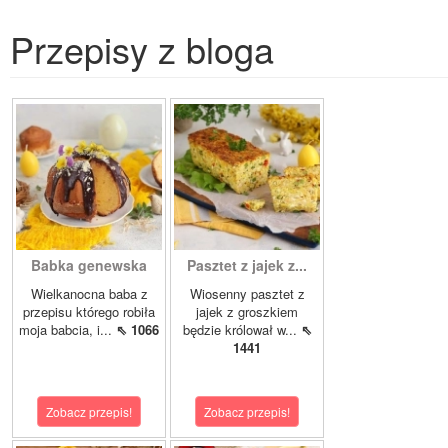
Przepisy z bloga
Babka genewska
Pasztet z jajek z...
Wielkanocna baba z
Wiosenny pasztet z
przepisu którego robiła
jajek z groszkiem
moja babcia, i...
⇖ 1066
będzie królował w...
⇖
1441
Zobacz przepis!
Zobacz przepis!