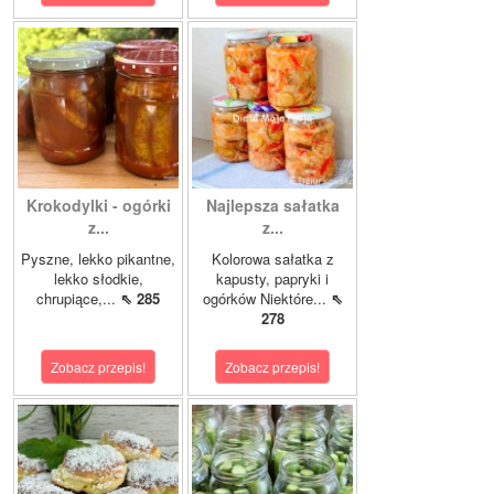
Krokodylki - ogórki
Najlepsza sałatka
z...
z...
Pyszne, lekko pikantne,
Kolorowa sałatka z
lekko słodkie,
kapusty, papryki i
chrupiące,...
⇖ 285
ogórków Niektóre...
⇖
278
Zobacz przepis!
Zobacz przepis!