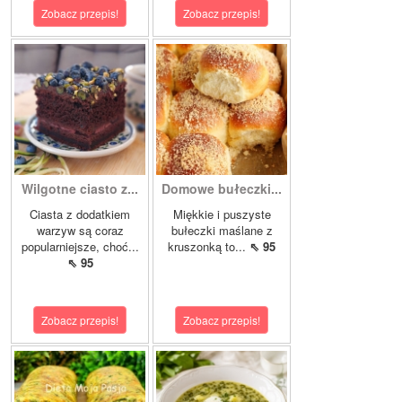
Zobacz przepis!
Zobacz przepis!
Wilgotne ciasto z...
Domowe bułeczki...
Ciasta z dodatkiem
Miękkie i puszyste
warzyw są coraz
bułeczki maślane z
popularniejsze, choć...
kruszonką to...
⇖ 95
⇖ 95
Zobacz przepis!
Zobacz przepis!