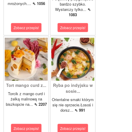
mrożonych....
⇖ 1056
bardzo szybko.
Wystarczy tylko...
⇖
1083
Zobacz przepis!
Zobacz przepis!
Tort mango curd z...
Ryba po indyjsku w
sosie...
Torcik z mango curd i
żelką malinową na
Orientalne smaki którym
biszkopcie na...
⇖ 2207
się nie oprzecie.Łosoś i
dorsz...
⇖ 991
Zobacz przepis!
Zobacz przepis!