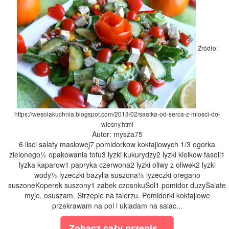
Źródło:
https://wesolakuchnia.blogspot.com/2013/02/saatka-od-serca-z-miosci-do-
wiosny.html
Autor: mysza75
6 lisci salaty maslowej7 pomidorkow koktajlowych 1/3 ogorka
zielonego½ opakowania tofu3 lyzki kukurydzy2 lyzki kielkow fasoli1
lyzka kaparow1 papryka czerwona2 lyzki oliwy z oliwek2 lyzki
wody½ lyzeczki bazylia suszona½ lyzeczki oregano
suszoneKoperek suszony1 zabek czosnkuSol1 pomidor duzySalate
myje, osuszam. Strzepie na talerzu. Pomidorki koktajlowe
przekrawam na pol i ukladam na salac...
Zobacz cały przepis...