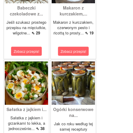
Babeczki
Makaron z
czekoladowe z...
kurczakiem,...
Jeśli szukasz prostego
Makaron z kurczakiem,
przepisu na mięciutkie,
czerwonym pesto i
wilgotne...
⇖ 29
ricottą to prosty...
⇖ 19
Zobacz przepis!
Zobacz przepis!
Sałatka z jajkiem i...
Ogórki konserwowe
na...
Sałatka z jajkiem i
grzankami to lekka, a
Jak co roku według tej
jednocześnie...
⇖ 38
samej receptury