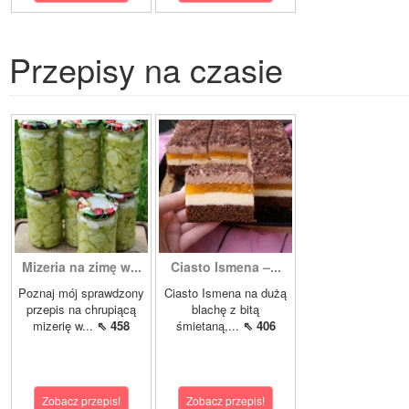
Przepisy na czasie
Mizeria na zimę w...
Ciasto Ismena –...
Poznaj mój sprawdzony
Ciasto Ismena na dużą
przepis na chrupiącą
blachę z bitą
mizerię w...
⇖ 458
śmietaną,...
⇖ 406
Zobacz przepis!
Zobacz przepis!