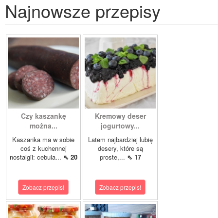
Najnowsze przepisy
Czy kaszankę
Kremowy deser
można...
jogurtowy...
Kaszanka ma w sobie
Latem najbardziej lubię
coś z kuchennej
desery, które są
nostalgii: cebula...
⇖ 20
proste,...
⇖ 17
Zobacz przepis!
Zobacz przepis!