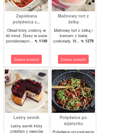
Zapiekana
Malinowy tort z
polędwica z...
żelką
Obiad który zrobimy w
Malinowy tort z żelką i
40 minut. Dorsz w sosie
kremem z białej
pomidorowym...
⇖ 1149
czekolady. W...
⇖ 1279
Zobacz przepis!
Zobacz przepis!
Leśny sernik
Polędwica po
azjatycku
Leśny sernik który
zrobiłam z owoców
Polędwicę przygotujecie