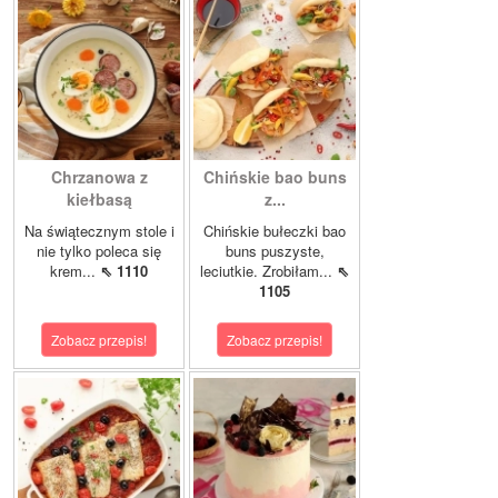
Chrzanowa z
Chińskie bao buns
kiełbasą
z...
Na świątecznym stole i
Chińskie bułeczki bao
nie tylko poleca się
buns puszyste,
krem...
⇖ 1110
leciutkie. Zrobiłam...
⇖
1105
Zobacz przepis!
Zobacz przepis!