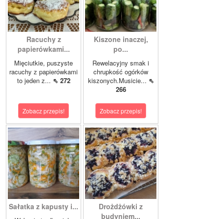
Racuchy z
Kiszone inaczej,
papierówkami...
po...
Mięciutkie, puszyste
Rewelacyjny smak i
racuchy z papierówkami
chrupkość ogórków
to jeden z...
⇖ 272
kiszonych.Musicie...
⇖
266
Zobacz przepis!
Zobacz przepis!
Sałatka z kapusty i...
Drożdżówki z
budyniem...